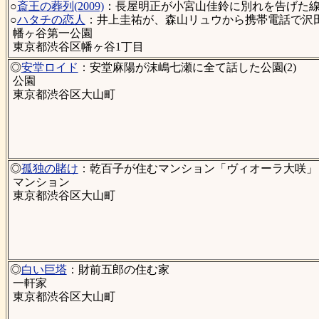
○
斎王の葬列(2009)
：長屋明正が小宮山佳鈴に別れを告げた
○
ハタチの恋人
：井上圭祐が、森山リュウから携帯電話で沢田
幡ヶ谷第一公園
東京都渋谷区幡ヶ谷1丁目
◎
安堂ロイド
：安堂麻陽が沫嶋七瀬に全て話した公園(2)
公園
東京都渋谷区大山町
◎
孤独の賭け
：乾百子が住むマンション「ヴィオーラ大咲」
マンション
東京都渋谷区大山町
◎
白い巨塔
：財前五郎の住む家
一軒家
東京都渋谷区大山町