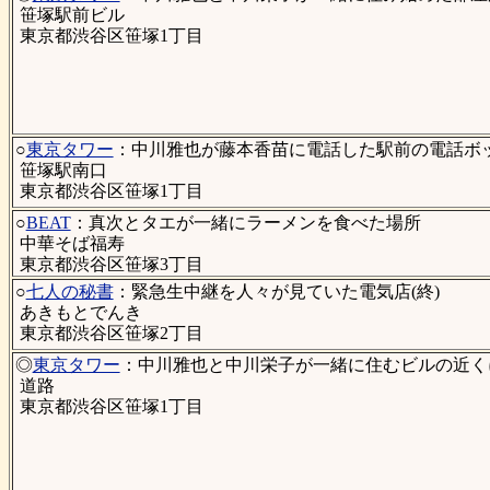
笹塚駅前ビル
東京都渋谷区笹塚1丁目
○
東京タワー
：中川雅也が藤本香苗に電話した駅前の電話ボック
笹塚駅南口
東京都渋谷区笹塚1丁目
○
BEAT
：真次とタエが一緒にラーメンを食べた場所
中華そば福寿
東京都渋谷区笹塚3丁目
○
七人の秘書
：緊急生中継を人々が見ていた電気店(終)
あきもとでんき
東京都渋谷区笹塚2丁目
◎
東京タワー
：中川雅也と中川栄子が一緒に住むビルの近くにあ
道路
東京都渋谷区笹塚1丁目