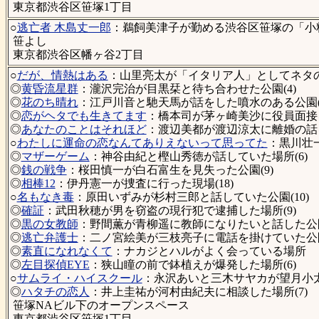
東京都渋谷区笹塚1丁目
○
逃亡者 木島丈一郎
：鵜飼美津子が勤める渋谷区笹塚の「小
笹よし
東京都渋谷区幡ヶ谷2丁目
○
だが、情熱はある
：山里亮太が「イタリア人」としてネタの
◎
黄昏流星群
：瀧沢完治が目黒栞と待ち合わせた公園(4)
◎
花のち晴れ
：江戸川音と馳天馬が話をした噴水のある公園(
◎
恋がヘタでも生きてます
：橋本司が茅ヶ崎美沙に役員面接を
◎
あなたのことはそれほど
：渡辺美都が渡辺涼太に離婚の話
○
わたしに運命の恋なんてありえないって思ってた
：黒川壮
◎
マザーゲーム
：神谷由紀と樫山秀徳が話していた場所(6)
◎
銭の戦争
：桜田慎一が白石富生を見失った公園(9)
◎
相棒12
：伊丹憲一が捜査に行った現場(18)
○
名もなき毒
：原田いずみが杉村三郎と話していた公園(10)
◎
確証
：武田秋穂が男を窃盗の現行犯で逮捕した場所(9)
◎
黒の女教師
：野間薫が青柳遥に教師になりたいと話した公園
◎
逃亡弁護士
：二ノ宮絵美が三枝亮子に電話を掛けていた公園(
◎
素直になれなくて
：ナカジとハルがよく会っている場所
◎
左目探偵EYE
：狭山瞳の前で鉢植えが爆発した場所(6)
○
サムライ・ハイスクール
：永沢あいと三木サヤカが望月小太
◎
ハタチの恋人
：井上圭祐が河村由紀夫に相談した場所(7)
笹塚NAビル下のオープンスペース
東京都渋谷区笹塚1丁目