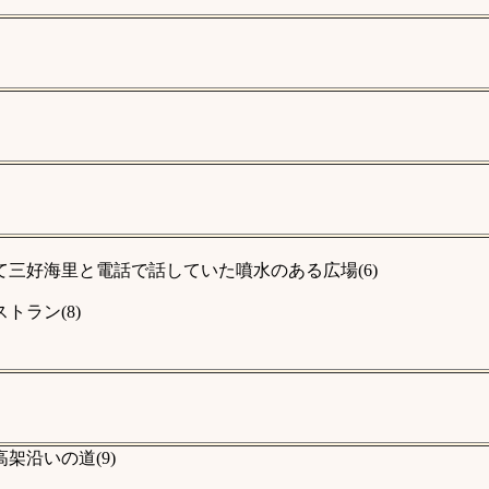
三好海里と電話で話していた噴水のある広場(6)
ラン(8)
架沿いの道(9)