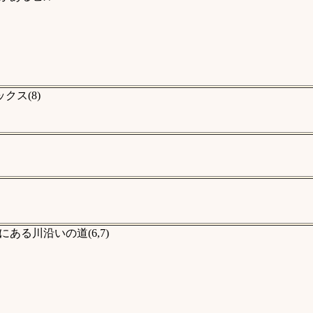
ス(8)
る川沿いの道(6,7)