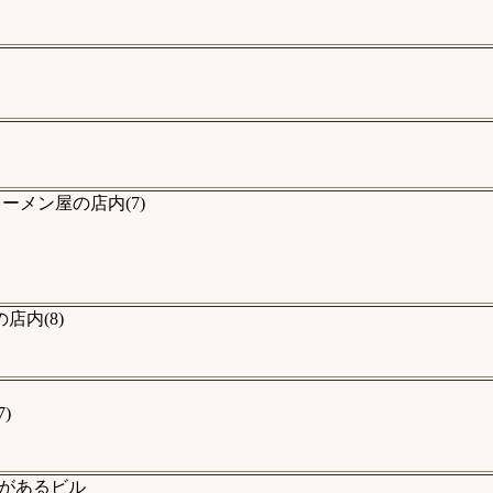
メン屋の店内(7)
内(8)
)
があるビル