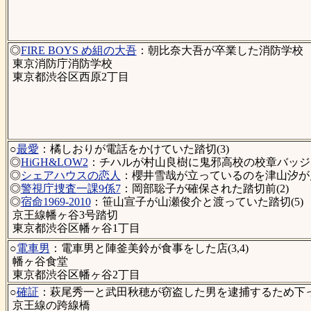
◎
FIRE BOYS め組の大吾
：朝比奈大吾が卒業した消防学校
東京消防庁消防学校
東京都渋谷区西原2丁目
○
最愛
：橘しおりが電話をかけていた踏切(3)
◎
HiGH&LOW2
：チハルが村山良樹に鬼邪高校の校章バッジを
◎
シェアハウスの恋人
：櫻井雪哉が立っているのを津山汐が見
◎
警視庁捜査一課9係7
：岡部聡子が確保された踏切前(2)
◎
宿命1969-2010
：笹山宣子が山瀬俊介と渡っていた踏切(5)
京王線幡ヶ谷3号踏切
東京都渋谷区幡ヶ谷1丁目
○
電車男
：電車男と陣釜美鈴が食事をした店(3,4)
幡ヶ谷食堂
東京都渋谷区幡ヶ谷2丁目
○
確証
：萩尾秀一と武田秋穂が窃盗した男を逮捕するため下っ
京王線の跨線橋