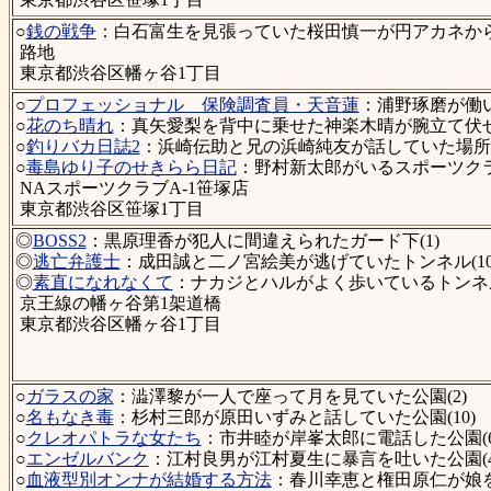
○
銭の戦争
：白石富生を見張っていた桜田慎一が円アカネから
路地
東京都渋谷区幡ヶ谷1丁目
○
プロフェッショナル 保険調査員・天音蓮
：浦野琢磨が働い
○
花のち晴れ
：真矢愛梨を背中に乗せた神楽木晴が腕立て伏せを
○
釣りバカ日誌2
：浜崎伝助と兄の浜崎純友が話していた場所(
○
毒島ゆり子のせきらら日記
：野村新太郎がいるスポーツクラ
NAスポーツクラブA-1笹塚店
東京都渋谷区笹塚1丁目
◎
BOSS2
：黒原理香が犯人に間違えられたガード下(1)
◎
逃亡弁護士
：成田誠と二ノ宮絵美が逃げていたトンネル(10
◎
素直になれなくて
：ナカジとハルがよく歩いているトンネ
京王線の幡ヶ谷第1架道橋
東京都渋谷区幡ヶ谷1丁目
○
ガラスの家
：澁澤黎が一人で座って月を見ていた公園(2)
○
名もなき毒
：杉村三郎が原田いずみと話していた公園(10)
○
クレオパトラな女たち
：市井睦が岸峯太郎に電話した公園(6
○
エンゼルバンク
：江村良男が江村夏生に暴言を吐いた公園(4
○
血液型別オンナが結婚する方法
：春川幸恵と権田原仁が娘を