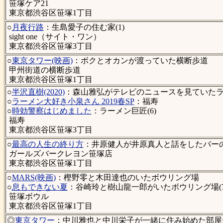
笹塚ケア21
東京都渋谷区笹塚1丁目
○
月夜行路
：生島愛子の住む家(1)
sight one（サイト・ワン）
東京都渋谷区笹塚3丁目
○
東京タワー(映画)
：ボクとオカンが渡っていた横断歩道
甲州街道の横断歩道
東京都渋谷区笹塚1丁目
○
半沢直樹(2020)
：森山雅弘がテレビのニュースを見ていたラー
○
ラーメン大好き小泉さん 2019春SP
：福寿
○
時効警察はじめました
：ラーメン巨匠(6)
福寿
東京都渋谷区笹塚3丁目
○
最高の人生の終り方
：井原健人が井原真人と話をしたバーの店
ガールズバークレヨン笹塚店
東京都渋谷区笹塚1丁目
○
MARS(映画)
：樫野零と木田達也のいたボウリング場
○
息もできない夏
：谷崎玲と樹山龍一郎がいたボウリング場(7
笹塚ボウル
東京都渋谷区笹塚1丁目
◎
東京タワー
：中川雅也と中川栄子が一緒に住み始めた部屋