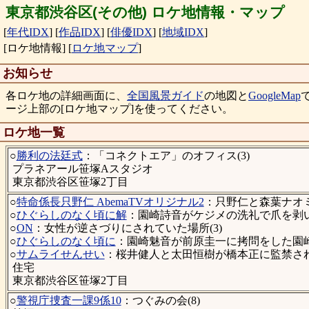
東京都渋谷区(その他) ロケ地情報・マップ
[
年代IDX
]
[
作品IDX
]
[
俳優IDX
]
[
地域IDX
]
[ロケ地情報]
[
ロケ地マップ
]
お知らせ
各ロケ地の詳細画面に、
全国風景ガイド
の地図と
GoogleMap
ージ上部の[ロケ地マップ]を使ってください。
ロケ地一覧
○
勝利の法廷式
：「コネクトエア」のオフィス(3)
プラネアール笹塚Aスタジオ
東京都渋谷区笹塚2丁目
○
特命係長只野仁 AbemaTVオリジナル2
：只野仁と森葉ナオミ
○
ひぐらしのなく頃に解
：園崎詩音がケジメの洗礼で爪を剥い
○
ON
：女性が逆さづりにされていた場所(3)
○
ひぐらしのなく頃に
：園崎魅音が前原圭一に拷問をした園崎
○
サムライせんせい
：桜井健人と太田恒樹が橋本正に監禁された
住宅
東京都渋谷区笹塚2丁目
○
警視庁捜査一課9係10
：つぐみの会(8)