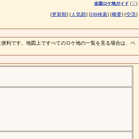
全国ロケ地ガイド
[
▽
]
[
更新順
]
[
人気順
]
[
DB検索
]
[
概要
]
[
交流
]
に便利です。地図上ですべてのロケ地の一覧を見る場合は、ペ