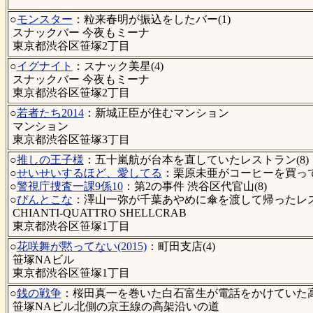
○
モンスター
：粒来春明が振込をしたバー(1)
スナックバー 今夜もミーナ
東京都渋谷区笹塚2丁目
○
イグナイト
：スナック美星(4)
スナックバー 今夜もミーナ
東京都渋谷区笹塚2丁目
○
若者たち2014
：新城正臣が住むマンション
マンション
東京都渋谷区笹塚3丁目
○
推しの王子様
：五十嵐航が台本を直していたレストラン(8)
○
せいせいするほど、愛してる
：栗原未亜がコーヒーを買って
○
警視庁捜査一課9係10
：第2の事件 渋谷区代官山(8)
○
ぴんとこな
：澤山一弥が千葉あやめに傘を渡して帰ったレスト
CHIANTI-QUATTRO SHELLCRAB
東京都渋谷区笹塚1丁目
○
花咲舞が黙ってない(2015)
：町田支店(4)
笹塚NAビル
東京都渋谷区笹塚1丁目
○
銭の戦争
：桜田真一を巻いた白石富生が電話をかけていた高
笹塚NAビル北側の京王線の高架沿いの道