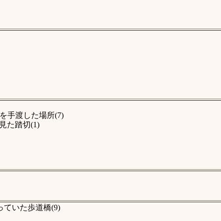
手渡した場所(7)
た踏切(1)
ていた歩道橋(9)