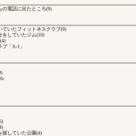
の電話に出たところ(9)
ていたフィットネスクラブ(9)
していたジム(10)
4)
ブ「A-1」
)
ル
)
)
探していた公園(4)