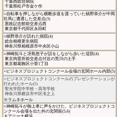
千葉西総合病院
千葉県松戸市金ケ作
○自転車を押しながら横断歩道を渡っていた槙野恭介が中岡
壮馬に遭遇した交差点(3)
憲政記念館前交差点西
東京都千代田区永田町
○槙野恭介が訪れた病院(4)
総合相模更生病院
神奈川県相模原市中央区小山
○神崎拓斗と冴島悠子が話をしながら歩いた堤防(4)
東京拘置所前交差点付近の荒川の土手
東京都葛飾区小菅1丁目
×ビジネスプロジェクトコンクール会場の玄関ホール内部(5)
○ビジネスプロジェクトコンクールのプレゼンテーションが
行われたホール(5)
聖光学院中学校・高等学校
神奈川県横浜市中区滝之上
※ラムネホール
○神崎拓斗が御上孝に声をかけた、ビジネスプロジェクトコ
ンクール会場を出た外の玄関前(5,6)
Kアリーナ横浜