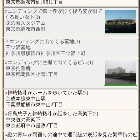
東京都調布市仙川町1丁目
○エンディングで御上孝が歩く後ろ姿が出て
くる長い廊下(1)
味の素スタジアム
東京都調布市西町
？エンディングに出てくる墓地(1)
三ツ沢墓地
神奈川県横浜市神奈川区三ツ沢上町
○エンディングに空撮で出てくるビル(1)
東京拘置所
東京都葛飾区小菅1丁目
○神崎拓斗がホームを歩いていた駅(2)
京成本線東中山駅
千葉県船橋市東中山2丁目
○冴島悠子と神崎拓斗が話をした高架下(2)
中央道の高架下
東京都府中市是政2丁目
○謎の青年が雨宿りの途中で週刊誌の表紙を見た繁華街のビ