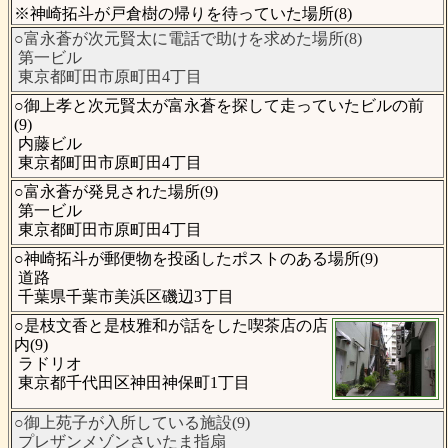
※神崎拓斗が戸倉樹の帰りを待っていた場所(8)
○富永蒼が次元賢太に電話で助けを求めた場所(8)
第一ビル
東京都町田市原町田4丁目
○御上孝と次元賢太が富永蒼を探して走っていたビルの前
(9)
内藤ビル
東京都町田市原町田4丁目
○富永蒼が発見された場所(9)
第一ビル
東京都町田市原町田4丁目
○神崎拓斗が郵便物を投函したポストのある場所(9)
道路
千葉県千葉市美浜区磯辺3丁目
○是枝文香と是枝雅和が話をした喫茶店の店
内(9)
ラドリオ
東京都千代田区神田神保町1丁目
○御上苑子が入所している施設(9)
プレザンメゾンさいたま指扇