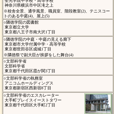
聖光学院中学校・高等学校
神奈川県横浜市中区滝之上
※校舎全景、通学風景、職員室、階段教室(2)、テニスコー
トのある中庭(4)、屋上(5)
○隣徳学院の図書館
東京都立大学
東京都八王子市南大沢1丁目
○隣徳学院の中庭・中庭の見える廊下
東京都市大学付属中学・高等学校
東京都世田谷区成城1丁目
※隣徳祭で副大臣が挨拶をした舞台(4)
○文部科学省
文部科学省
東京都千代田区霞が関3丁目
○文部科学省の執務室
アニコムホールディングス
東京都新宿区西新宿8丁目
○文部科学省のエスカレーター
大手町プレイスイーストタワー
東京都千代田区大手町2丁目