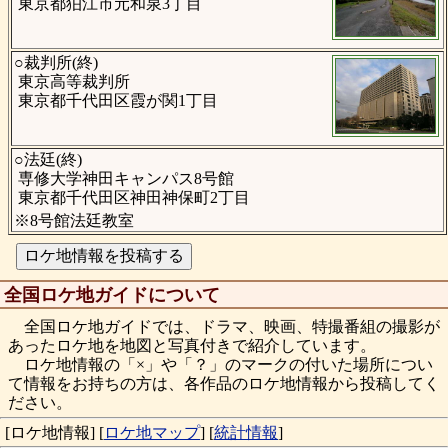
東京都狛江市元和泉3丁目
○裁判所(終)
東京高等裁判所
東京都千代田区霞が関1丁目
○法廷(終)
専修大学神田キャンパス8号館
東京都千代田区神田神保町2丁目
※8号館法廷教室
全国ロケ地ガイドについて
全国ロケ地ガイドでは、ドラマ、映画、特撮番組の撮影が
あったロケ地を地図と写真付きで紹介しています。
ロケ地情報の「×」や「？」のマークの付いた場所につい
て情報をお持ちの方は、各作品のロケ地情報から投稿してく
ださい。
[ロケ地情報]
[
ロケ地マップ
]
[
統計情報
]