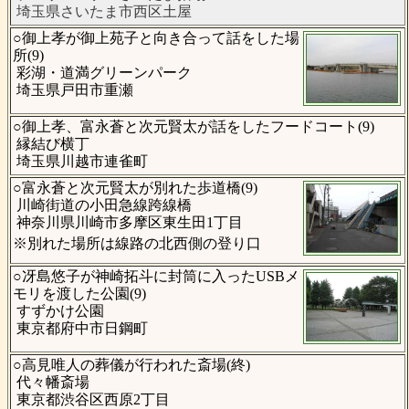
埼玉県さいたま市西区土屋
○御上孝が御上苑子と向き合って話をした場
所(9)
彩湖・道満グリーンパーク
埼玉県戸田市重瀬
○御上孝、富永蒼と次元賢太が話をしたフードコート(9)
縁結び横丁
埼玉県川越市連雀町
○富永蒼と次元賢太が別れた歩道橋(9)
川崎街道の小田急線跨線橋
神奈川県川崎市多摩区東生田1丁目
※別れた場所は線路の北西側の登り口
○冴島悠子が神崎拓斗に封筒に入ったUSBメ
モリを渡した公園(9)
すずかけ公園
東京都府中市日鋼町
○高見唯人の葬儀が行われた斎場(終)
代々幡斎場
東京都渋谷区西原2丁目