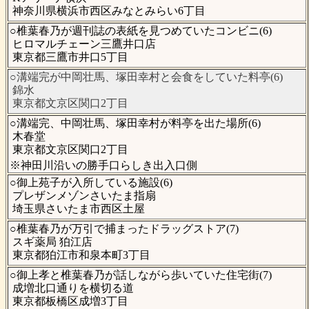
神奈川県横浜市西区みなとみらい6丁目
○椎葉春乃が週刊誌の表紙を見つめていたコンビニ(6)
ヒロマルチェーン三鷹井口店
東京都三鷹市井口5丁目
○溝端完が中岡壮馬、塚田幸村と会食をしていた料亭(6)
錦水
東京都文京区関口2丁目
○溝端完、中岡壮馬、塚田幸村が料亭を出た場所(6)
木春堂
東京都文京区関口2丁目
※神田川沿いの勝手口らしき出入口側
○御上苑子が入所している施設(6)
プレザンメゾンさいたま指扇
埼玉県さいたま市西区土屋
○椎葉春乃が万引で捕まったドラッグストア(7)
スギ薬局 狛江店
東京都狛江市和泉本町3丁目
○御上孝と椎葉春乃が話しながら歩いていた住宅街(7)
成増北口通りを横切る道
東京都板橋区成増3丁目