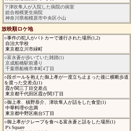
？津吹隼人が入院した病院の病室
総合相模更生病院
神奈川県相模原市中央区小山
放映順ロケ地
○事件の犯人がパトカーで連行された場所(1,2)
自治大学校
東京都立川市緑町
○富永蒼が歩いていた雑踏(1)
京成船橋駅前通り
千葉県船橋市本町4丁目
○段ボールを抱えた御上孝が一度立ち止まった後に横断歩道
を渡った交差点(1)
霞が関三丁目交差点
東京都千代田区霞が関3丁目
○御上孝、槙野恭介、津吹隼人が話をした食堂(1)
中華料理や志満
東京都中野区南台5丁目
○御上孝がクレープを食べる富永蒼と話をした場所(1)
P's Square