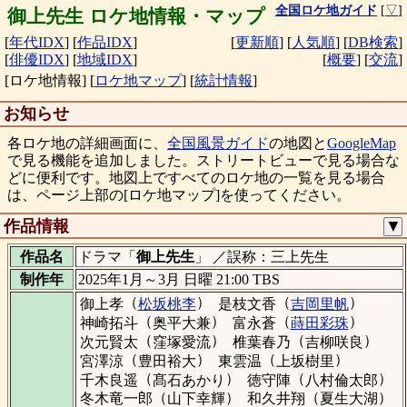
全国ロケ地ガイド
[
▽
]
御上先生 ロケ地情報・マップ
[
年代IDX
]
[
作品IDX
]
[
更新順
]
[
人気順
]
[
DB検索
]
[
俳優IDX
]
[
地域IDX
]
[
概要
]
[
交流
]
[ロケ地情報]
[
ロケ地マップ
]
[
統計情報
]
お知らせ
各ロケ地の詳細画面に、
全国風景ガイド
の地図と
GoogleMap
で見る機能を追加しました。ストリートビューで見る場合な
どに便利です。地図上ですべてのロケ地の一覧を見る場合
は、ページ上部の[ロケ地マップ]を使ってください。
作品情報
▼
作品名
ドラマ「
御上先生
」 ／誤称：三上先生
制作年
2025年1月～3月 日曜 21:00 TBS
（
）
（
）
御上孝
松坂桃李
是枝文香
吉岡里帆
（
）
（
）
神崎拓斗
奥平大兼
富永蒼
蒔田彩珠
（
）
（
）
次元賢太
窪塚愛流
椎葉春乃
吉柳咲良
（
）
（
）
宮澤涼
豊田裕大
東雲温
上坂樹里
（
）
（
）
千木良遥
髙石あかり
徳守陣
八村倫太郎
（
）
（
）
冬木竜一郎
山下幸輝
和久井翔
夏生大湖