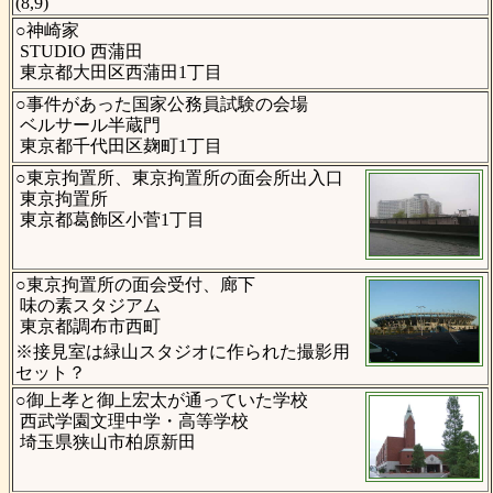
(8,9)
○神崎家
STUDIO 西蒲田
東京都大田区西蒲田1丁目
○事件があった国家公務員試験の会場
ベルサール半蔵門
東京都千代田区麹町1丁目
○東京拘置所、東京拘置所の面会所出入口
東京拘置所
東京都葛飾区小菅1丁目
○東京拘置所の面会受付、廊下
味の素スタジアム
東京都調布市西町
※接見室は緑山スタジオに作られた撮影用
セット？
○御上孝と御上宏太が通っていた学校
西武学園文理中学・高等学校
埼玉県狭山市柏原新田