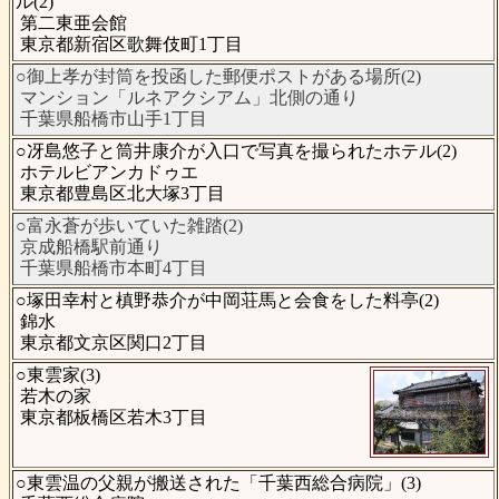
ル(2)
第二東亜会館
東京都新宿区歌舞伎町1丁目
○御上孝が封筒を投函した郵便ポストがある場所(2)
マンション「ルネアクシアム」北側の通り
千葉県船橋市山手1丁目
○冴島悠子と筒井康介が入口で写真を撮られたホテル(2)
ホテルビアンカドゥエ
東京都豊島区北大塚3丁目
○富永蒼が歩いていた雑踏(2)
京成船橋駅前通り
千葉県船橋市本町4丁目
○塚田幸村と槙野恭介が中岡荘馬と会食をした料亭(2)
錦水
東京都文京区関口2丁目
○東雲家(3)
若木の家
東京都板橋区若木3丁目
○東雲温の父親が搬送された「千葉西総合病院」(3)