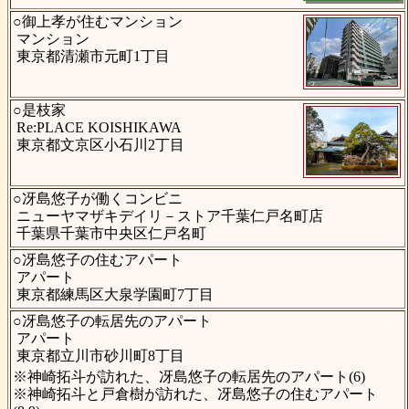
○御上孝が住むマンション
マンション
東京都清瀬市元町1丁目
○是枝家
Re:PLACE KOISHIKAWA
東京都文京区小石川2丁目
○冴島悠子が働くコンビニ
ニューヤマザキデイリ－ストア千葉仁戸名町店
千葉県千葉市中央区仁戸名町
○冴島悠子の住むアパート
アパート
東京都練馬区大泉学園町7丁目
○冴島悠子の転居先のアパート
アパート
東京都立川市砂川町8丁目
※神崎拓斗が訪れた、冴島悠子の転居先のアパート(6)
※神崎拓斗と戸倉樹が訪れた、冴島悠子の住むアパート