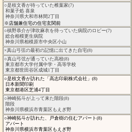
○是枝文香が待っていた椎葉家(7)
和菓子処 喜泉
神奈川県大和市林間2丁目
※店舗兼住宅の住宅玄関前
○槙野恭介が津吹麻衣を待っていた病院のロビー(7)
総合相模更生病院
神奈川県相模原市中央区小山
×真山弓弦の最初の記憶に出てきた自宅(8)
○真山弓弦が通っていた高校(8)
東京都市大学付属中学・高等学校
東京都世田谷区成城1丁目
○是枝文香が訪れた「高志印刷株式会社」(8)
日本新聞印刷
東京都港区芝浦4丁目
○神崎拓斗が上って来た階段(8)
階段
神奈川県横浜市青葉区もえぎ野
○神崎拓斗が訪れた、戸倉樹の住むアパート(8)
アパート
神奈川県横浜市青葉区もえぎ野