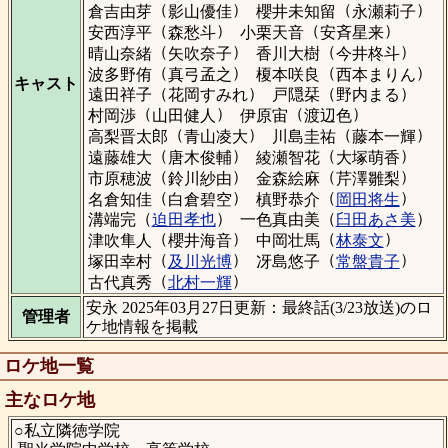
（
）
（
）
倉吉由芽
影山優佳
櫻井未知留
永瀬莉子
（
）
（
）
安西淳平
森愁斗
小栗天音
安斉星来
（
）
（
）
晴山奈緒
矢吹奈子
香川大樹
今井柊斗
（
）
（
）
波多野侑
真弓孟之
榎本咲良
西本まりん
キャスト
（
）
（
）
遠田祥子
花岡すみれ
戸隠栞
野内まる
（
）
（
）
村岡渉
山田健人
伊原宙
渡辺色
（
）
（
）
高梨晋太郎
青山凌大
川島圭祐
藤本一輝
（
）
（
）
遠藤雄大
唐木俊輔
綾瀬智花
大塚萌香
（
）
（
）
市原穂波
鈴川紗由
金森絵麻
芹澤雛梨
（
）
（
）
名倉知佳
白倉碧空
槙野恭介
岡田将生
（
）
（
）
溝端完
迫田孝也
一色真由美
臼田あさ美
（
）
（
）
津吹隼人
櫻井海音
中岡壮馬
林泰文
（
）
（
）
塚田幸村
及川光博
冴島悠子
常盤貴子
（
）
古代真秀
北村一輝
安永 2025年03月27日更新：最終話(3/23放送)のロ
管理者
ケ地情報を掲載
ロケ地一覧
主なロケ地
○私立隣徳学院