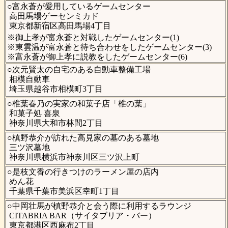
○富永蒼が愛用しているゲームセンター
高田馬場ゲーセンミカド
東京都新宿区高田馬場4丁目
※御上孝が富永蒼と対戦したゲームセンター(1)
※東雲温が富永蒼と待ち合わせをしたゲームセンター(3)
※富永蒼が御上孝に説教をしたゲームセンター(6)
○次元賢太の自宅のある自動車整備工場
相模自動車
埼玉県越谷市相模町3丁目
○椎葉春乃の実家の和菓子店「椎の葉」
和菓子処 喜泉
神奈川県大和市林間2丁目
○槙野恭介が訪れた高見家の墓のある墓地
三ツ沢墓地
神奈川県横浜市神奈川区三ツ沢上町
○是枝文香の行きつけのラーメン屋の店内
めん花
千葉県千葉市美浜区幸町1丁目
○中岡壮馬が槙野恭介と会う際に利用するラウンジ
CITABRIA BAR（サイタブリア・バー）
東京都港区西麻布2丁目