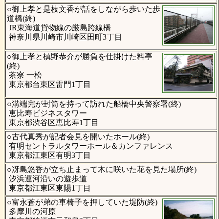
○御上孝と是枝文香が話をしながら歩いた歩
道橋(終)
JR東海道貨物線の厳島跨線橋
神奈川県川崎市川崎区田町3丁目
○御上孝と槙野恭介が勝負を仕掛けた料亭
(終)
茶寮 一松
東京都台東区雷門1丁目
○溝端完が封筒を持って訪れた船橋中央警察署(終)
恵比寿ビジネスタワー
東京都渋谷区恵比寿1丁目
○古代真秀が記者会見を開いたホール(終)
有明セントラルタワーホール＆カンファレンス
東京都江東区有明3丁目
○冴島悠香が立ち止まって木に咲いた花を見た場所(終)
汐浜運河沿いの遊歩道
東京都江東区東陽1丁目
○富永蒼が弟の車椅子を押していた堤防(終)
多摩川の河原