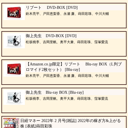
リブート DVD-BOX [DVD]
鈴木亮平、戸田恵梨香、永瀬 廉、蒔田彩珠、中川大輔
御上先生 DVD-BOX [DVD]
松坂桃李、吉岡里帆、奥平大兼、蒔田彩珠、窪塚愛流
【Amazon.co.jp限定】リブート Blu-ray BOX（L判ブ
ロマイド2枚セット） [Blu-ray]
鈴木亮平、戸田恵梨香、永瀬 廉、蒔田彩珠、中川大輔
御上先生 Blu-ray BOX [Blu-ray]
松坂桃李、吉岡里帆、奥平大兼、蒔田彩珠、窪塚愛流
日経マネー 2022年 2 月号[雑誌] 2022年の稼ぎ方&上がる
株 [表紙]蒔田彩珠