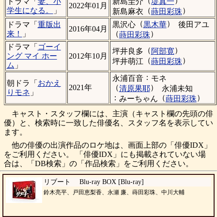
（
）
新島圭介
堤真一
ドラマ「
妻、小
2022年01月
（
）
学生になる。
」
新島麻衣
蒔田彩珠
（
）
黒沢心
黒木華
後田アユ
ドラマ「
重版出
2016年04月
（
）
来！
」
蒔田彩珠
ドラマ「
ゴーイ
（
）
坪井良多
阿部寛
ング マイ ホー
2012年10月
（
）
坪井萌江
蒔田彩珠
ム
」
：
永浦百音
モネ
朝ドラ「
おかえ
（
）
2021年
清原果耶
永浦未知
りモネ
」
：
（
）
みーちゃん
蒔田彩珠
キャスト・スタッフ欄には、主演（キャスト欄の先頭の俳
優）と、検索時に一致した俳優名、スタッフ名を表示してい
ます。
他の俳優の出演作品のロケ地は、画面上部の「俳優IDX」
をご利用ください。 「俳優IDX」にも掲載されていない場
合は、「DB検索」の「作品検索」をご利用ください。
リブート Blu-ray BOX [Blu-ray]
鈴木亮平、戸田恵梨香、永瀬 廉、蒔田彩珠、中川大輔