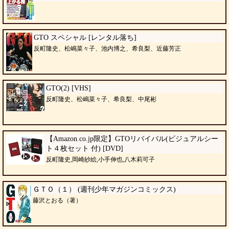
GTO スペシャル [レンタル落ち]
反町隆史、松嶋菜々子、池内博之、希良梨、近藤芳正
GTO(2) [VHS]
反町隆史、松嶋菜々子、希良梨、中尾彬
【Amazon.co.jp限定】GTOリバイバル(ビジュアルシー
ト４枚セット 付) [DVD]
反町隆史,岡崎紗絵,小手伸也,八木莉可子
ＧＴＯ（１） (週刊少年マガジンコミックス)
藤沢とおる（著）