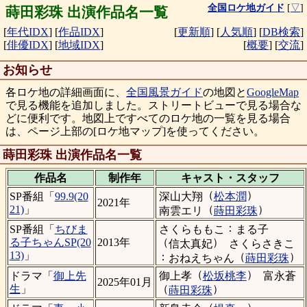
全国ロケ地ガイド
[
▽
]
蒔田彩珠 出演作品名一覧
[
年代IDX
]
[
作品IDX
]
[
更新順
]
[
人気順
]
[
DB検索
]
[
俳優IDX
]
[
地域IDX
]
[
概要
]
[
交流
]
お知らせ
各ロケ地の詳細画面に、
全国風景ガイド
の地図と
GoogleMap
で見る機能を追加しました。ストリートビューで見る場合な
どに便利です。地図上ですべてのロケ地の一覧を見る場合
は、ページ上部の[ロケ地マップ]を使ってください。
蒔田彩珠 出演作品名一覧
作品名
制作年
キャスト・
スタッフ
（
）
深山大翔
松本潤
SP番組「
99.9(20
2021年
（
）
21)
」
南雲エリ
蒔田彩珠
：
さくらももこ
まる子
SP番組「
ちびま
（
）
る子ちゃんSP(20
2013年
信太真妃
さくらさきこ
13)
」
：
（
）
おねえちゃん
蒔田彩珠
（
）
御上孝
松坂桃李
富永蒼
ドラマ「
御上先
2025年01月
（
）
生
」
蒔田彩珠