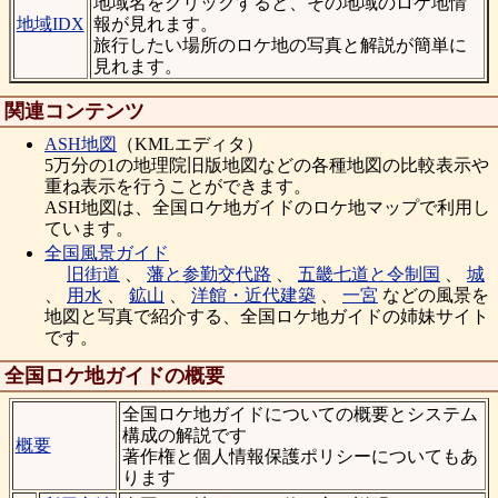
地域名をクリックすると、その地域のロケ地情
地域IDX
報が見れます。
旅行したい場所のロケ地の写真と解説が簡単に
見れます。
関連コンテンツ
ASH地図
（KMLエディタ）
5万分の1の地理院旧版地図などの各種地図の比較表示や
重ね表示を行うことができます。
ASH地図は、全国ロケ地ガイドのロケ地マップで利用し
ています。
全国風景ガイド
旧街道
、
藩と参勤交代路
、
五畿七道と令制国
、
城
、
用水
、
鉱山
、
洋館・近代建築
、
一宮
などの風景を
地図と写真で紹介する、全国ロケ地ガイドの姉妹サイト
です。
全国ロケ地ガイドの概要
全国ロケ地ガイドについての概要とシステム
構成の解説です
概要
著作権と個人情報保護ポリシーについてもあ
ります