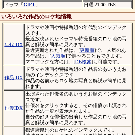
ドラマ「
GIFT
」
日曜 21:00 TBS
いろいろな作品のロケ地情報
ドラマや映画や特撮番組の年代別のインデック
スです。
最近放映されたドラマや特撮番組のロケ地の写
年代IDX
真と解説が簡単に見れます。
最近更新された作品は、[
更新順
]で、 人気のあ
る作品は、[
人気順
]で調べることもできます。
マニアックな方には、[
DB検索
]も可能です。
ドラマや映画や特撮番組の作品名のあいうえお
順のインデックスです。
作品IDX
作品の名前からロケ地の写真と解説が簡単に見
れます。
出演された俳優名のあいうえお順のインデック
スです。
俳優名をクリックすると、その俳優が出演され
俳優IDX
た作品の一覧が表示されます。
自分の好きな俳優の出演した作品のロケ地の写
真と解説が簡単に見れます。
都道府県別のロケ地のインデックスです。