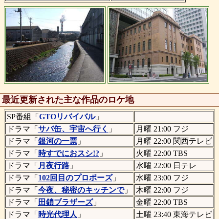
最近更新された主な作品のロケ地
SP番組「
GTOリバイバル
」
ドラマ「
サバ缶、宇宙へ行く
」
月曜 21:00 フジ
ドラマ「
銀河の一票
」
月曜 22:00 関西テレビ
ドラマ「
時すでにおスシ!?
」
火曜 22:00 TBS
ドラマ「
月夜行路
」
水曜 22:00 日テレ
ドラマ「
102回目のプロポーズ
」
水曜 23:00 フジ
ドラマ「
今夜、秘密のキッチンで
」
木曜 22:00 フジ
ドラマ「
田鎖ブラザーズ
」
金曜 22:00 TBS
ドラマ「
時光代理人
」
土曜 23:40 東海テレビ