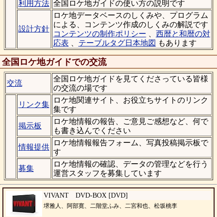
利用方法
全国ロケ地ガイドの使い方の説明です
ロケ地データベースのしくみや、プログラム
による、コンテンツ作成のしくみの解説です
設計方針
コンテンツの制作ポリシー
、
西暦と和暦の対
応表
、
テーブルタグ日本地図
もあります
全国ロケ地ガイドでの交流
全国ロケ地ガイドを見てくださっている皆様
交流
の交流の場です
ロケ地関連サイト、お役立ちサイトのリンク
リンク集
集です
ロケ地情報の報告、ご意見ご感想など、何で
掲示板
も書き込んでください
ロケ地情報報告フォーム、写真投稿掲示板で
情報提供
す
ロケ地情報の確認、データの管理などを行う
募集
運営スタッフを募集しています
VIVANT DVD-BOX [DVD]
堺雅人、阿部寛、二階堂ふみ、二宮和也、松坂桃李