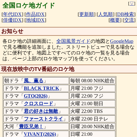
[
▽
]
全国ロケ地ガイド
[
年代IDX
]
[
作品IDX
]
[
更新順
]
[
人気順
]
[
DB検索
]
[
俳優IDX
]
[
地域IDX
]
[
概要
]
[
交流
]
お知らせ
各ロケ地の詳細画面に、
全国風景ガイド
の地図と
GoogleMap
で見る機能を追加しました。ストリートビューで見る場合な
どに便利です。地図上ですべてのロケ地の一覧を見る場合
は、ページ上部の[ロケ地マップ]を使ってください。
現在放映中のTV番組のロケ地
朝ドラ「
風、薫る
」
毎朝 08:00 NHK総合
ドラマ「
BLACK TRICK
」
月曜 21:00 フジ
ドラマ「
GTO(2026)
」
月曜 22:00 フジ
ドラマ「
クロスロード
」
火曜 21:00 朝日
ドラマ「
君の好きは無敵
」
火曜 22:00 TBS
ドラマ「
ファーストクライ
」
水曜 22:00 日テレ
大河「
豊臣兄弟！
」
日曜 20:00 NHK総合
ドラマ「
VIVANT(2026)
」
日曜 21:00