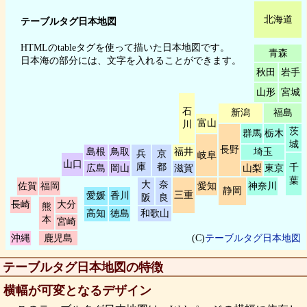
北海道
テーブルタグ日本地図
HTMLのtableタグを使って描いた日本地図です。
青森
日本海の部分には、文字を入れることができます。
秋田
岩手
山形
宮城
石
新潟
福島
富山
川
茨
群馬
栃木
城
長野
島根
鳥取
福井
埼玉
兵
京
岐阜
山口
庫
都
千
広島
岡山
滋賀
山梨
東京
葉
大
奈
佐賀
福岡
愛知
神奈川
静岡
三重
愛媛
香川
阪
良
長崎
大分
熊
高知
徳島
和歌山
本
宮崎
沖縄
鹿児島
(C)
テーブルタグ日本地図
テーブルタグ日本地図の特徴
横幅が可変となるデザイン