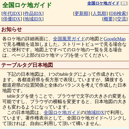
全国ロケ地ガイド
[
▽
]
全国ロケ地ガイド
[
年代IDX
]
[
作品IDX
]
[
更新順
]
[
人気順
]
[
DB検索
]
[
俳優IDX
]
[
地域IDX
]
[
概要
]
[
交流
]
お知らせ
各ロケ地の詳細画面に、
全国風景ガイド
の地図と
GoogleMap
で見る機能を追加しました。ストリートビューで見る場合な
どに便利です。地図上ですべてのロケ地の一覧を見る場合
は、ページ上部の[ロケ地マップ]を使ってください。
テーブルタグ日本地図
下記の日本地図は、1つのtableタグによって作成されてい
ます。 各都道府県を長方形で表現していますが、隣接する
都道府県の位置関係と全体のバランスを考えて作成した日本
地図です。
tableタグを使うことで、ブラウザで文字の大きさの変更も
可能ですし、ブラウザの横幅を変更すると、日本地図の大き
さも変わるようになっています。
この日本地図は、
全国ロケ地ガイド
の[
地域IDX
]で利用し
ています。著作権表示として、全国ロケ地ガイドへリンクし
て頂ければ、自由に利用して頂いて構いません。