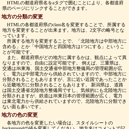
HTMLの都道府県名をaタグで囲むことにより、各都道府
県のページにリンクすることができます。
地方の分類の変更
HTMLの各都道府県のclass名を変更することで、所属する
地方を変更することが出来ます。地方は、2文字の略号とな
っています。
所属する地方を変更することで、「北陸地方は中部地方に
含める」とか「中国地方と四国地方は1つにする」というこ
とが可能です。
また、都道府県がどの地方に属するかは、観点によって異
なりますので、自由に設定可能です。 例えば、三重県は、
交通はJR東海、国土交通省中部地方整備局の管理範囲が広
く、電力は中部電力から供給されていますので、中部地方に
分類されることもありますが、京に近い近国であったことか
ら近畿地方に分類されることもあります。 新潟県は、道路
は国土交通省北陸地方整備局ですし、気候的にも北陸地方に
分類されますが、鉄道はJR東日本の管理範囲が広く、電力
は東北電力から供給されていますので、北陸地方に分類でき
ない面も多いです。
地方の色の変更
各地方の色を変更したい場合は、スタイルシートの
backgroundの値を変更してください。地方名はコメントで記