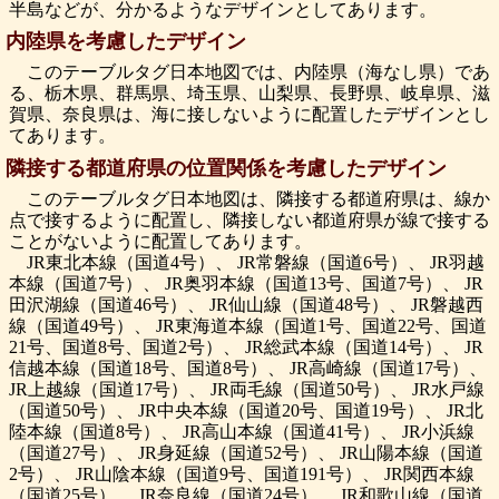
半島などが、分かるようなデザインとしてあります。
内陸県を考慮したデザイン
このテーブルタグ日本地図では、内陸県（海なし県）であ
る、栃木県、群馬県、埼玉県、山梨県、長野県、岐阜県、滋
賀県、奈良県は、海に接しないように配置したデザインとし
てあります。
隣接する都道府県の位置関係を考慮したデザイン
このテーブルタグ日本地図は、隣接する都道府県は、線か
点で接するように配置し、隣接しない都道府県が線で接する
ことがないように配置してあります。
JR東北本線（国道4号）、 JR常磐線（国道6号）、 JR羽越
本線（国道7号）、 JR奥羽本線（国道13号、国道7号）、 JR
田沢湖線（国道46号）、 JR仙山線（国道48号）、 JR磐越西
線（国道49号）、 JR東海道本線（国道1号、国道22号、国道
21号、国道8号、国道2号）、 JR総武本線（国道14号）、 JR
信越本線（国道18号、国道8号）、 JR高崎線（国道17号）、
JR上越線（国道17号）、 JR両毛線（国道50号）、 JR水戸線
（国道50号）、 JR中央本線（国道20号、国道19号）、 JR北
陸本線（国道8号）、 JR高山本線（国道41号）、 JR小浜線
（国道27号）、 JR身延線（国道52号）、 JR山陽本線（国道
2号）、 JR山陰本線（国道9号、国道191号）、 JR関西本線
（国道25号）、 JR奈良線（国道24号）、 JR和歌山線（国道