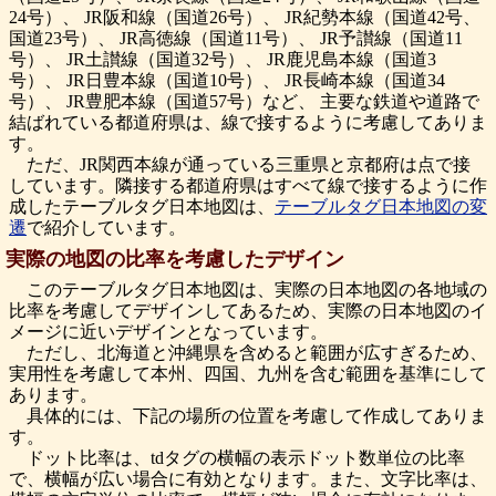
24号）、 JR阪和線（国道26号）、 JR紀勢本線（国道42号、
国道23号）、 JR高徳線（国道11号）、 JR予讃線（国道11
号）、 JR土讃線（国道32号）、 JR鹿児島本線（国道3
号）、 JR日豊本線（国道10号）、 JR長崎本線（国道34
号）、 JR豊肥本線（国道57号）など、 主要な鉄道や道路で
結ばれている都道府県は、線で接するように考慮してありま
す。
ただ、JR関西本線が通っている三重県と京都府は点で接
しています。隣接する都道府県はすべて線で接するように作
成したテーブルタグ日本地図は、
テーブルタグ日本地図の変
遷
で紹介しています。
実際の地図の比率を考慮したデザイン
このテーブルタグ日本地図は、実際の日本地図の各地域の
比率を考慮してデザインしてあるため、実際の日本地図のイ
メージに近いデザインとなっています。
ただし、北海道と沖縄県を含めると範囲が広すぎるため、
実用性を考慮して本州、四国、九州を含む範囲を基準にして
あります。
具体的には、下記の場所の位置を考慮して作成してありま
す。
ドット比率は、tdタグの横幅の表示ドット数単位の比率
で、横幅が広い場合に有効となります。また、文字比率は、