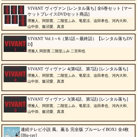
VIVANT ヴィヴァン [レンタル落ち] 全6巻セット [マー
ケットプレイスDVDセット商品]
堺雅人、阿部寛、二階堂ふみ、竜星涼、迫田孝也、河内大和、
山中崇、飯沼愛、真凛
VIVANT Vol.1～6（第1話～最終話）【レンタル落ちDV
D】
堺雅人 阿部寛 二階堂ふみ 二宮和也
VIVANT ヴィヴァン 4(第6話、第7話) [レンタル落ち]
堺雅人、阿部寛、二階堂ふみ、竜星涼、迫田孝也、河内大和、
山中崇、飯沼愛、真凛
VIVANT ヴィヴァン 3(第4話、第5話) [レンタル落ち]
堺雅人、阿部寛、二階堂ふみ、竜星涼、迫田孝也、河内大和、
山中崇、飯沼愛、真凛
連続テレビ小説 風、薫る 完全版 ブルーレイBOX1 全4枚
[Blu-ray]