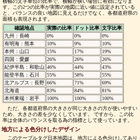
横幅の文字単位の比率で、横幅が狭い場合に有効になりま
す。この2つの比率が実際の地図に近い値に設定されている
と、バランスの良い地図に見えるだけでなく、各都道府県の
面積も表現されます。
確認地点
実際の比率
ドット比率
文字比率
九州：長崎
0%
0%
0%
有明海：熊本
10%
9%
10%
本州：山口
15%
17%
19%
四国：愛媛
26%
26%
26%
紀伊半島：和歌山
46%
44%
43%
能登半島：石川
55%
58%
55%
北アルプス：長野
66%
71%
69%
北海道
83%
84%
81%
本州東端：岩手
100%
100%
100%
ただ、各都道府県の大きさが同じ大きさの方が使いやすい
ため、大きさの差を少なくしています。 ですから、この比
率は全体のバランスを取る為の指標として使っています。
地方による色分けしたデザイン
このテーブルタグ日本地図は、地方による色分けしてあり