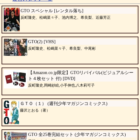
GTO スペシャル [レンタル落ち]
反町隆史、松嶋菜々子、池内博之、希良梨、近藤芳正
GTO(2) [VHS]
反町隆史、松嶋菜々子、希良梨、中尾彬
【Amazon.co.jp限定】GTOリバイバル(ビジュアルシー
ト４枚セット 付) [DVD]
反町隆史,岡崎紗絵,小手伸也,八木莉可子
ＧＴＯ（１） (週刊少年マガジンコミックス)
藤沢とおる（著）
GTO 全25巻完結セット (少年マガジンコミックス)