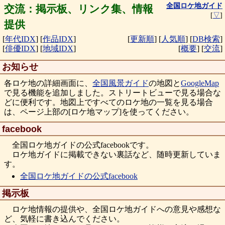
全国ロケ地ガイド
交流：掲示板、リンク集、情報
[
▽
]
提供
[
年代IDX
]
[
作品IDX
]
[
更新順
]
[
人気順
]
[
DB検索
]
[
俳優IDX
]
[
地域IDX
]
[
概要
]
[
交流
]
お知らせ
各ロケ地の詳細画面に、
全国風景ガイド
の地図と
GoogleMap
で見る機能を追加しました。ストリートビューで見る場合な
どに便利です。地図上ですべてのロケ地の一覧を見る場合
は、ページ上部の[ロケ地マップ]を使ってください。
facebook
全国ロケ地ガイドの公式facebookです。
ロケ地ガイドに掲載できない裏話など、随時更新していま
す。
全国ロケ地ガイドの公式facebook
掲示板
ロケ地情報の提供や、全国ロケ地ガイドへの意見や感想な
ど、気軽に書き込んでください。