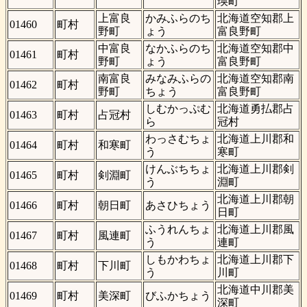
瑛町
上富良
かみふらのち
北海道空知郡上
01460
町村
野町
ょう
富良野町
中富良
なかふらのち
北海道空知郡中
01461
町村
野町
ょう
富良野町
南富良
みなみふらの
北海道空知郡南
01462
町村
野町
ちょう
富良野町
しむかっぷむ
北海道勇払郡占
01463
町村
占冠村
ら
冠村
わっさむちょ
北海道上川郡和
01464
町村
和寒町
う
寒町
けんぶちちょ
北海道上川郡剣
01465
町村
剣淵町
う
淵町
北海道上川郡朝
01466
町村
朝日町
あさひちょう
日町
ふうれんちょ
北海道上川郡風
01467
町村
風連町
う
連町
しもかわちょ
北海道上川郡下
01468
町村
下川町
う
川町
北海道中川郡美
01469
町村
美深町
びふかちょう
深町