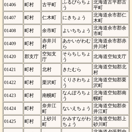
ふるびらちょ
北海道古平郡古
01406
町村
古平町
う
平町
北海道余市郡仁
01407
町村
仁木町
にきちょう
木町
北海道余市郡余
01408
町村
余市町
よいちちょう
市町
赤井川
あかいがわむ
北海道余市郡赤
01409
町村
村
ら
井川村
空知支
そらちしちょ
01420
郡支庁
北海道空知支庁
庁
う
北海道空知郡北
01421
町村
北村
きたむら
村
くりさわちょ
北海道空知郡栗
01422
町村
栗沢町
う
沢町
なんぽろちょ
北海道空知郡南
01423
町村
南幌町
う
幌町
奈井江
北海道空知郡奈
01424
町村
ないえちょう
町
井江町
上砂川
かみすながわ
北海道空知郡上
01425
町村
町
ちょう
砂川町
北海道夕張郡由