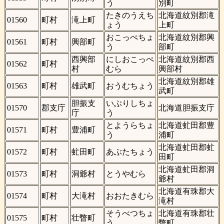
う
別町
たきのうえち
北海道紋別郡滝
01560
町村
滝上町
ょう
上町
おこっぺちょ
北海道紋別郡興
01561
町村
興部町
う
部町
西興部
にしおこっぺ
北海道紋別郡西
01562
町村
村
むら
興部村
北海道紋別郡雄
01563
町村
雄武町
おうむちょう
武町
胆振支
いぶりしちょ
01570
郡支庁
北海道胆振支庁
庁
う
とようらちょ
北海道虻田郡豊
01571
町村
豊浦町
う
浦町
北海道虻田郡虻
01572
町村
虻田町
あぶたちょう
田町
北海道虻田郡洞
01573
町村
洞爺村
とうやむら
爺村
北海道有珠郡大
01574
町村
大滝村
おおたきむら
滝村
そうべつちょ
北海道有珠郡壮
01575
町村
壮瞥町
う
瞥町