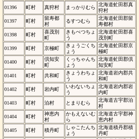
北海道虻田郡真
01396
町村
真狩村
まっかりむら
狩村
留寿都
北海道虻田郡留
01397
町村
るすつむら
村
寿都村
喜茂別
きもべつちょ
北海道虻田郡喜
01398
町村
町
う
茂別町
きょうごくち
北海道虻田郡京
01399
町村
京極町
ょう
極町
倶知安
くっちゃんち
北海道虻田郡倶
01400
町村
町
ょう
知安町
きょうわちょ
北海道岩内郡共
01401
町村
共和町
う
和町
いわないちょ
北海道岩内郡岩
01402
町村
岩内町
う
内町
北海道古宇郡泊
01403
町村
泊村
とまりむら
村
神恵内
かもえないむ
北海道古宇郡神
01404
町村
村
ら
恵内村
しゃこたんち
北海道積丹郡積
01405
町村
積丹町
ょう
丹町