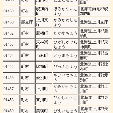
田町
幌加内
ほろかないち
北海道雨竜郡幌
01439
町村
町
ょう
加内町
上川支
かみかわしち
01450
郡支庁
北海道上川支庁
庁
ょう
北海道上川郡鷹
01452
町村
鷹栖町
たかすちょう
栖町
東神楽
ひがしかぐら
北海道上川郡東
01453
町村
町
ちょう
神楽町
北海道上川郡当
01454
町村
当麻町
とうまちょう
麻町
北海道上川郡比
01455
町村
比布町
ぴっぷちょう
布町
あいベつちょ
北海道上川郡愛
01456
町村
愛別町
う
別町
かみかわちょ
北海道上川郡上
01457
町村
上川町
う
川町
ひがしかわち
北海道上川郡東
01458
町村
東川町
ょう
川町
北海道上川郡美
01459
町村
美瑛町
びえいちょう