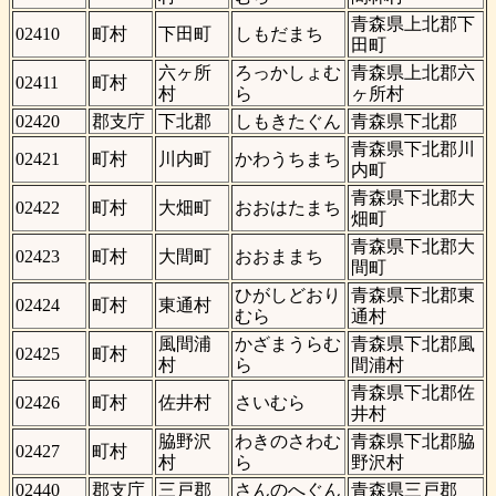
青森県上北郡下
02410
町村
下田町
しもだまち
田町
六ヶ所
ろっかしょむ
青森県上北郡六
02411
町村
村
ら
ヶ所村
02420
郡支庁
下北郡
しもきたぐん
青森県下北郡
青森県下北郡川
02421
町村
川内町
かわうちまち
内町
青森県下北郡大
02422
町村
大畑町
おおはたまち
畑町
青森県下北郡大
02423
町村
大間町
おおままち
間町
ひがしどおり
青森県下北郡東
02424
町村
東通村
むら
通村
風間浦
かざまうらむ
青森県下北郡風
02425
町村
村
ら
間浦村
青森県下北郡佐
02426
町村
佐井村
さいむら
井村
脇野沢
わきのさわむ
青森県下北郡脇
02427
町村
村
ら
野沢村
02440
郡支庁
三戸郡
さんのへぐん
青森県三戸郡