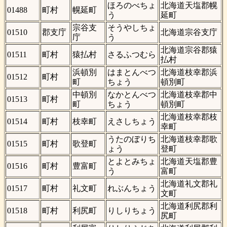
ほろのべちょ
北海道天塩郡幌
01488
町村
幌延町
う
延町
宗谷支
そうやしちょ
01510
郡支庁
北海道宗谷支庁
庁
う
北海道宗谷郡猿
01511
町村
猿払村
さるふつむら
払村
浜頓別
はまとんべつ
北海道枝幸郡浜
01512
町村
町
ちょう
頓別町
中頓別
なかとんべつ
北海道枝幸郡中
01513
町村
町
ちょう
頓別町
北海道枝幸郡枝
01514
町村
枝幸町
えさしちょう
幸町
うたのぼりち
北海道枝幸郡歌
01515
町村
歌登町
ょう
登町
とよとみちょ
北海道天塩郡豊
01516
町村
豊富町
う
富町
北海道礼文郡礼
01517
町村
礼文町
れぶんちょう
文町
北海道利尻郡利
01518
町村
利尻町
りしりちょう
尻町