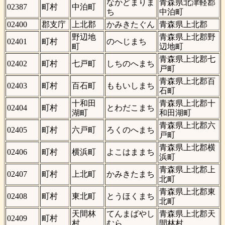
なかどまりま
青森県北津軽郡
02387
町村
中泊町
ち
中泊町
02400
郡支庁
上北郡
かみきたぐん
青森県上北郡
野辺地
青森県上北郡野
02401
町村
のへじまち
町
辺地町
青森県上北郡七
02402
町村
七戸町
しちのへまち
戸町
青森県上北郡百
02403
町村
百石町
ももいしまち
石町
十和田
青森県上北郡十
02404
町村
とわだこまち
湖町
和田湖町
青森県上北郡六
02405
町村
六戸町
ろくのへまち
戸町
青森県上北郡横
02406
町村
横浜町
よこはままち
浜町
青森県上北郡上
02407
町村
上北町
かみきたまち
北町
青森県上北郡東
02408
町村
東北町
とうほくまち
北町
天間林
てんまばやし
青森県上北郡天
02409
町村
村
むら
間林村