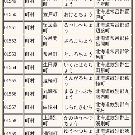
01549
町村
町
ょう
子府町
北海道常呂郡置
01550
町村
置戸町
おけとちょう
戸町
留辺蘂
るべしべちょ
北海道常呂郡留
01551
町村
町
う
辺蘂町
佐呂間
北海道常呂郡佐
01552
町村
さろまちょう
町
呂間町
北海道常呂郡常
01553
町村
常呂町
ところちょう
呂町
生田原
いくたはらち
北海道紋別郡生
01554
町村
町
ょう
田原町
えんがるちょ
北海道紋別郡遠
01555
町村
遠軽町
う
軽町
丸瀬布
まるせっぷち
北海道紋別郡丸
01556
町村
町
ょう
瀬布町
北海道紋別郡白
01557
町村
白滝村
しらたきむら
滝村
上湧別
かみゆうべつ
北海道紋別郡上
01558
町村
町
ちょう
湧別町
ゆうべつちょ
北海道紋別郡湧
01559
町村
湧別町