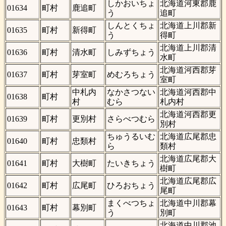
しかおいちょ
北海道河東郡鹿
01634
町村
鹿追町
う
追町
しんとくちょ
北海道上川郡新
01635
町村
新得町
う
得町
北海道上川郡清
01636
町村
清水町
しみずちょう
水町
北海道河西郡芽
01637
町村
芽室町
めむろちょう
室町
中札内
なかさつない
北海道河西郡中
01638
町村
村
むら
札内村
北海道河西郡更
01639
町村
更別村
さらべつむら
別村
ちゅうるいむ
北海道広尾郡忠
01640
町村
忠類村
ら
類村
北海道広尾郡大
01641
町村
大樹町
たいきちょう
樹町
北海道広尾郡広
01642
町村
広尾町
ひろおちょう
尾町
まくべつちょ
北海道中川郡幕
01643
町村
幕別町
う
別町
北海道中川郡池