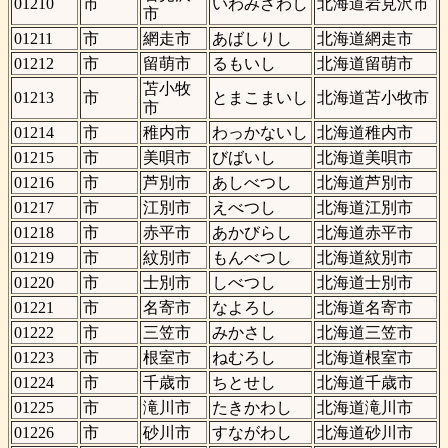
01210
市
いわみざわし
北海道岩見沢市
市
01211
市
網走市
あばしりし
北海道網走市
01212
市
留萌市
るもいし
北海道留萌市
苫小牧
01213
市
とまこまいし
北海道苫小牧市
市
01214
市
稚内市
わっかないし
北海道稚内市
01215
市
美唄市
びばいし
北海道美唄市
01216
市
芦別市
あしべつし
北海道芦別市
01217
市
江別市
えべつし
北海道江別市
01218
市
赤平市
あかびらし
北海道赤平市
01219
市
紋別市
もんべつし
北海道紋別市
01220
市
士別市
しべつし
北海道士別市
01221
市
名寄市
なよろし
北海道名寄市
01222
市
三笠市
みかさし
北海道三笠市
01223
市
根室市
ねむろし
北海道根室市
01224
市
千歳市
ちとせし
北海道千歳市
01225
市
滝川市
たきかわし
北海道滝川市
01226
市
砂川市
すながわし
北海道砂川市