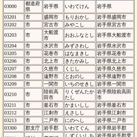
都道府
03000
岩手県
いわてけん
岩手県
県
03201
市
盛岡市
もりおかし
岩手県盛岡市
03202
市
宮古市
みやこし
岩手県宮古市
大船渡
03203
市
おおふなとし
岩手県大船渡市
市
03204
市
水沢市
みずさわし
岩手県水沢市
03205
市
花巻市
はなまきし
岩手県花巻市
03206
市
北上市
きたかみし
岩手県北上市
03207
市
久慈市
くじし
岩手県久慈市
03208
市
遠野市
とおのし
岩手県遠野市
03209
市
一関市
いちのせきし
岩手県一関市
陸前高
りくぜんたか
岩手県陸前高田
03210
市
田市
たし
市
03211
市
釜石市
かまいしし
岩手県釜石市
03212
市
江刺市
えさしし
岩手県江刺市
03213
市
二戸市
にのへし
岩手県二戸市
03300
郡支庁
岩手郡
いわてぐん
岩手県岩手郡
しずくいしち
岩手県岩手郡雫