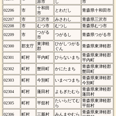
原市
し
市
十和田
02206
市
とわだし
青森県十和田市
市
02207
市
三沢市
みさわし
青森県三沢市
02208
市
むつ市
むつし
青森県むつ市
つがる
02209
市
つがるし
青森県つがる市
市
東津軽
ひがしつがる
02300
郡支庁
青森県東津軽郡
郡
ぐん
青森県東津軽郡
02301
町村
平内町
ひらないまち
平内町
青森県東津軽郡
02302
町村
蟹田町
かにたまち
蟹田町
青森県東津軽郡
02303
町村
今別町
いまべつまち
今別町
青森県東津軽郡
02304
町村
蓬田村
よもぎたむら
蓬田村
たいらだてむ
青森県東津軽郡
02305
町村
平舘村
ら
平舘村
青森県東津軽郡
02306
町村
三厩村
みんまやむら