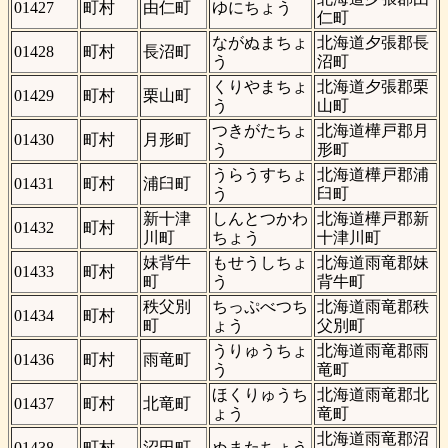
01427
町村
由仁町
ゆにちょう
仁町
ながぬまちょ
北海道夕張郡長
01428
町村
長沼町
う
沼町
くりやまちょ
北海道夕張郡栗
01429
町村
栗山町
う
山町
つきがたちょ
北海道樺戸郡月
01430
町村
月形町
う
形町
うらうすちょ
北海道樺戸郡浦
01431
町村
浦臼町
う
臼町
新十津
しんとつかわ
北海道樺戸郡新
01432
町村
川町
ちょう
十津川町
妹背牛
もせうしちょ
北海道雨竜郡妹
01433
町村
町
う
背牛町
秩父別
ちっぷべつち
北海道雨竜郡秩
01434
町村
町
ょう
父別町
うりゅうちょ
北海道雨竜郡雨
01436
町村
雨竜町
う
竜町
ほくりゅうち
北海道雨竜郡北
01437
町村
北竜町
ょう
竜町
北海道雨竜郡沼
01438
町村
沼田町
ぬまたちょう