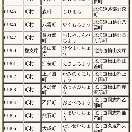
原町
北海道茅部郡森
01345
町村
森町
もりまち
町
北海道山越郡八
01346
町村
八雲町
やくもちょう
雲町
長万部
おしゃまんべ
北海道山越郡長
01347
町村
町
ちょう
万部町
檜山支
ひやましちょ
01360
郡支庁
北海道檜山支庁
庁
う
北海道檜山郡江
01361
町村
江差町
えさしちょう
差町
上ノ国
かみのくにち
北海道檜山郡上
01362
町村
町
ょう
ノ国町
厚沢部
あっさぶちょ
北海道檜山郡厚
01363
町村
町
う
沢部町
北海道爾志郡乙
01364
町村
乙部町
おとべちょう
部町
くまいしちょ
北海道爾志郡熊
01365
町村
熊石町
う
石町
たいせいちょ
北海道久遠郡大
01366
町村
大成町
う
成町