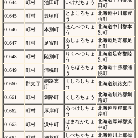
01644
町村
池田町
いけだちょう
田町
とよころちょ
北海道中川郡豊
01645
町村
豊頃町
う
頃町
ほんべつちょ
北海道中川郡本
01646
町村
本別町
う
別町
あしょろちょ
北海道足寄郡足
01647
町村
足寄町
う
寄町
りくべつちょ
北海道足寄郡陸
01648
町村
陸別町
う
別町
うらほろちょ
北海道十勝郡浦
01649
町村
浦幌町
う
幌町
釧路支
くしろしちょ
01660
郡支庁
北海道釧路支庁
庁
う
北海道釧路郡釧
01661
町村
釧路町
くしろちょう
路町
あっけしちょ
北海道厚岸郡厚
01662
町村
厚岸町
う
岸町
はまなかちょ
北海道厚岸郡浜
01663
町村
浜中町
う
中町
しべちゃちょ
北海道川上郡標
01664
町村
標茶町