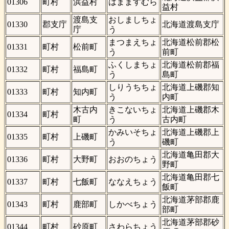
01306
町村
浜益村
はまますむら
益村
渡島支
おしましちょ
01330
郡支庁
北海道渡島支庁
庁
う
まつまえちょ
北海道松前郡松
01331
町村
松前町
う
前町
ふくしまちょ
北海道松前郡福
01332
町村
福島町
う
島町
しりうちちょ
北海道上磯郡知
01333
町村
知内町
う
内町
木古内
きこないちょ
北海道上磯郡木
01334
町村
町
う
古内町
かみいそちょ
北海道上磯郡上
01335
町村
上磯町
う
磯町
北海道亀田郡大
01336
町村
大野町
おおのちょう
野町
北海道亀田郡七
01337
町村
七飯町
ななえちょう
飯町
北海道茅部郡鹿
01343
町村
鹿部町
しかべちょう
部町
北海道茅部郡砂
01344
町村
砂原町
さわらちょう