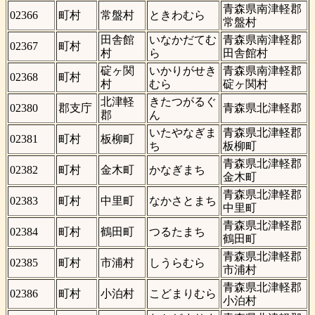
青森県南津軽郡
02366
町村
常盤村
ときわむら
常盤村
田舎館
いなかだてむ
青森県南津軽郡
02367
町村
村
ら
田舎館村
碇ヶ関
いかりがせき
青森県南津軽郡
02368
町村
村
むら
碇ヶ関村
北津軽
きたつがるぐ
02380
郡支庁
青森県北津軽郡
郡
ん
いたやなぎま
青森県北津軽郡
02381
町村
板柳町
ち
板柳町
青森県北津軽郡
02382
町村
金木町
かなぎまち
金木町
青森県北津軽郡
02383
町村
中里町
なかさとまち
中里町
青森県北津軽郡
02384
町村
鶴田町
つるたまち
鶴田町
青森県北津軽郡
02385
町村
市浦村
しうらむら
市浦村
青森県北津軽郡
02386
町村
小泊村
こどまりむら
小泊村