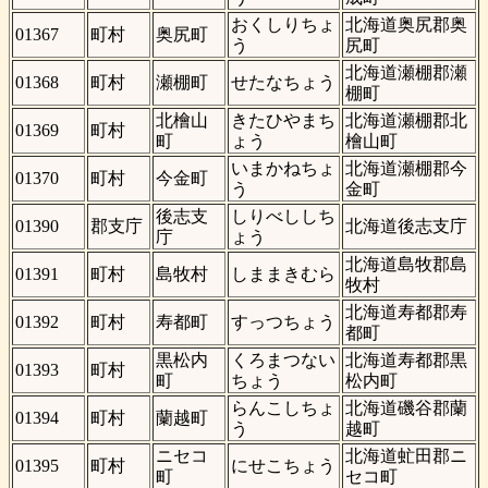
おくしりちょ
北海道奥尻郡奥
01367
町村
奥尻町
う
尻町
北海道瀬棚郡瀬
01368
町村
瀬棚町
せたなちょう
棚町
北檜山
きたひやまち
北海道瀬棚郡北
01369
町村
町
ょう
檜山町
いまかねちょ
北海道瀬棚郡今
01370
町村
今金町
う
金町
後志支
しりべししち
01390
郡支庁
北海道後志支庁
庁
ょう
北海道島牧郡島
01391
町村
島牧村
しままきむら
牧村
北海道寿都郡寿
01392
町村
寿都町
すっつちょう
都町
黒松内
くろまつない
北海道寿都郡黒
01393
町村
町
ちょう
松内町
らんこしちょ
北海道磯谷郡蘭
01394
町村
蘭越町
う
越町
ニセコ
北海道虻田郡ニ
01395
町村
にせこちょう
町
セコ町