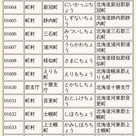
にいかっぷち
北海道新冠郡新
01604
町村
新冠町
ょう
冠町
しずないちょ
北海道静内郡静
01605
町村
静内町
う
内町
みついしちょ
北海道三石郡三
01606
町村
三石町
う
石町
うらかわちょ
北海道浦河郡浦
01607
町村
浦河町
う
河町
北海道様似郡様
01608
町村
様似町
さまにちょう
似町
えりも
北海道幌泉郡え
01609
町村
えりもちょう
町
りも町
十勝支
とかちしちょ
01630
郡支庁
北海道十勝支庁
庁
う
おとふけちょ
北海道河東郡音
01631
町村
音更町
う
更町
北海道河東郡士
01632
町村
士幌町
しほろちょう
幌町
上士幌
かみしほろち
北海道河東郡上
01633
町村
町
ょう
士幌町