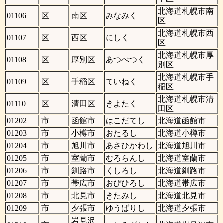
北海道札幌市南
01106
区
南区
みなみく
区
北海道札幌市西
01107
区
西区
にしく
区
北海道札幌市厚
01108
区
厚別区
あつべつく
別区
北海道札幌市手
01109
区
手稲区
ていねく
稲区
北海道札幌市清
01110
区
清田区
きよたく
田区
01202
市
函館市
はこだてし
北海道函館市
01203
市
小樽市
おたるし
北海道小樽市
01204
市
旭川市
あさひかわし
北海道旭川市
01205
市
室蘭市
むろらんし
北海道室蘭市
01206
市
釧路市
くしろし
北海道釧路市
01207
市
帯広市
おびひろし
北海道帯広市
01208
市
北見市
きたみし
北海道北見市
01209
市
夕張市
ゆうばりし
北海道夕張市
岩見沢