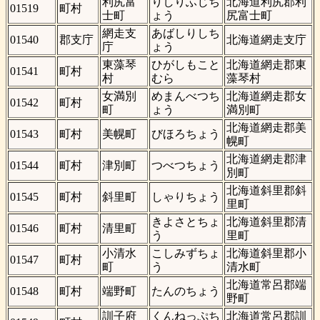
利尻富
りしりふじち
北海道利尻郡利
01519
町村
士町
ょう
尻富士町
網走支
あばしりしち
01540
郡支庁
北海道網走支庁
庁
ょう
東藻琴
ひがしもこと
北海道網走郡東
01541
町村
村
むら
藻琴村
女満別
めまんべつち
北海道網走郡女
01542
町村
町
ょう
満別町
北海道網走郡美
01543
町村
美幌町
びほろちょう
幌町
北海道網走郡津
01544
町村
津別町
つべつちょう
別町
北海道斜里郡斜
01545
町村
斜里町
しゃりちょう
里町
きよさとちょ
北海道斜里郡清
01546
町村
清里町
う
里町
小清水
こしみずちょ
北海道斜里郡小
01547
町村
町
う
清水町
北海道常呂郡端
01548
町村
端野町
たんのちょう
野町
訓子府
くんねっぷち
北海道常呂郡訓