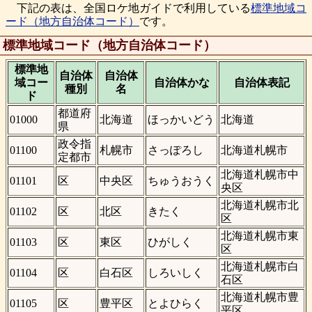
下記の表は、全国ロケ地ガイドで利用している
標準地域コ
ード（地方自治体コード）
です。
標準地域コード（地方自治体コード）
標準地
自治体
自治体
域コー
自治体かな
自治体表記
種別
名
ド
都道府
01000
北海道
ほっかいどう
北海道
県
政令指
01100
札幌市
さっぽろし
北海道札幌市
定都市
北海道札幌市中
01101
区
中央区
ちゅうおうく
央区
北海道札幌市北
01102
区
北区
きたく
区
北海道札幌市東
01103
区
東区
ひがしく
区
北海道札幌市白
01104
区
白石区
しろいしく
石区
北海道札幌市豊
01105
区
豊平区
とよひらく
平区