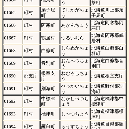
う
茶町
弟子屈
てしかがちょ
北海道川上郡弟
01665
町村
町
う
子屈町
北海道阿寒郡阿
01666
町村
阿寒町
あかんちょう
寒町
北海道阿寒郡鶴
01667
町村
鶴居村
つるいむら
居村
しらぬかちょ
北海道白糠郡白
01668
町村
白糠町
う
糠町
おんべつちょ
北海道白糠郡音
01669
町村
音別町
う
別町
根室支
ねむろしちょ
01690
郡支庁
北海道根室支庁
庁
う
べっかいちょ
北海道野付郡別
01691
町村
別海町
う
海町
中標津
なかしべつち
北海道標津郡中
01692
町村
町
ょう
標津町
北海道標津郡標
01693
町村
標津町
しべつちょう
津町
北海道目梨郡羅
01694
町村
羅臼町
らうすちょう