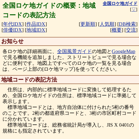
全国ロケ地ガイド
全国ロケ地ガイドの概要：地域
[
▽
]
コードの表記方法
[
年代IDX
]
[
作品IDX
]
[
更新順
]
[
人気順
]
[
DB検索
]
[
俳優IDX
]
[
地域IDX
]
[
概要
]
[
交流
]
お知らせ
各ロケ地の詳細画面に、
全国風景ガイド
の地図と
GoogleMap
で見る機能を追加しました。ストリートビューで見る場合な
どに便利です。地図上ですべてのロケ地の一覧を見る場合
は、ページ上部の[ロケ地マップ]を使ってください。
地域コードの表記方法
住所は、内部的に標準地域コードに変換して処理するた
め、全国ロケ地ガイドの住所は、標準地域コードに準拠して
表示します。
標準地域コードとは、地方自治体に付けられた5桁の番号
のことです。2桁の都道府県コードと、3桁の市区町村コード
に分かれています。
標準地域コードは、総務省統計局が導入し、JIS X 0401の
規格にも指定されています。