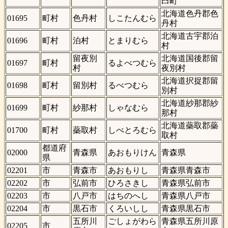
臼町
北海道色丹郡色
01695
町村
色丹村
しこたんむら
丹村
北海道古宇郡泊
01696
町村
泊村
とまりむら
村
留夜別
北海道国後郡留
01697
町村
るよべつむら
村
夜別村
北海道択捉郡留
01698
町村
留別村
るべつむら
別村
北海道紗那郡紗
01699
町村
紗那村
しゃなむら
那村
北海道蘂取郡蘂
01700
町村
蘂取村
しべとろむら
取村
都道府
02000
青森県
あおもりけん
青森県
県
02201
市
青森市
あおもりし
青森県青森市
02202
市
弘前市
ひろさきし
青森県弘前市
02203
市
八戸市
はちのへし
青森県八戸市
02204
市
黒石市
くろいしし
青森県黒石市
五所川
ごしょがわら
青森県五所川原
02205
市