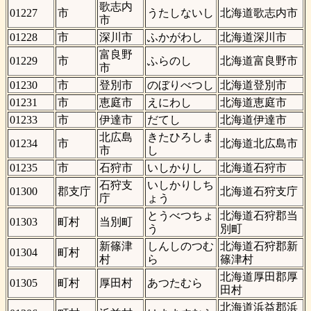
歌志内
01227
市
うたしないし
北海道歌志内市
市
01228
市
深川市
ふかがわし
北海道深川市
富良野
01229
市
ふらのし
北海道富良野市
市
01230
市
登別市
のぼりべつし
北海道登別市
01231
市
恵庭市
えにわし
北海道恵庭市
01233
市
伊達市
だてし
北海道伊達市
北広島
きたひろしま
01234
市
北海道北広島市
市
し
01235
市
石狩市
いしかりし
北海道石狩市
石狩支
いしかりしち
01300
郡支庁
北海道石狩支庁
庁
ょう
とうべつちょ
北海道石狩郡当
01303
町村
当別町
う
別町
新篠津
しんしのつむ
北海道石狩郡新
01304
町村
村
ら
篠津村
北海道厚田郡厚
01305
町村
厚田村
あつたむら
田村
北海道浜益郡浜