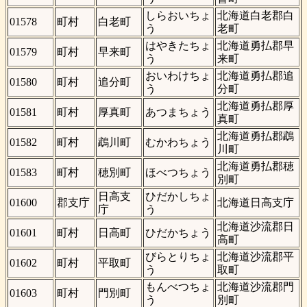
しらおいちょ
北海道白老郡白
01578
町村
白老町
う
老町
はやきたちょ
北海道勇払郡早
01579
町村
早来町
う
来町
おいわけちょ
北海道勇払郡追
01580
町村
追分町
う
分町
北海道勇払郡厚
01581
町村
厚真町
あつまちょう
真町
北海道勇払郡鵡
01582
町村
鵡川町
むかわちょう
川町
北海道勇払郡穂
01583
町村
穂別町
ほべつちょう
別町
日高支
ひだかしちょ
01600
郡支庁
北海道日高支庁
庁
う
北海道沙流郡日
01601
町村
日高町
ひだかちょう
高町
びらとりちょ
北海道沙流郡平
01602
町村
平取町
う
取町
もんべつちょ
北海道沙流郡門
01603
町村
門別町
う
別町