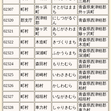
三厩村
外ヶ浜
そとがはまま
青森県東津軽郡
02307
町村
町
ち
外ヶ浜町
西津軽
にしつがるぐ
02320
郡支庁
青森県西津軽郡
郡
ん
鰺ヶ沢
あじがさわま
青森県西津軽郡
02321
町村
町
ち
鰺ヶ沢町
青森県西津軽郡
02322
町村
木造町
きづくりまち
木造町
青森県西津軽郡
02323
町村
深浦町
ふかうらまち
深浦町
青森県西津軽郡
02324
町村
森田村
もりたむら
森田村
青森県西津軽郡
02325
町村
岩崎村
いわさきむら
岩崎村
青森県西津軽郡
02326
町村
柏村
かしわむら
柏村
青森県西津軽郡
02327
町村
稲垣村
いながきむら
稲垣村
青森県西津軽郡
02328
町村
車力村
しゃりきむら
車力村