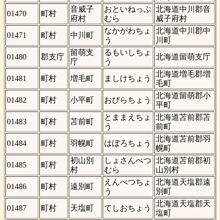
音威子
おといねっぷ
北海道中川郡音
01470
町村
府村
むら
威子府村
なかがわちょ
北海道中川郡中
01471
町村
中川町
う
川町
留萌支
るもいしちょ
01480
郡支庁
北海道留萌支庁
庁
う
北海道増毛郡増
01481
町村
増毛町
ましけちょう
毛町
北海道留萌郡小
01482
町村
小平町
おびらちょう
平町
とままえちょ
北海道苫前郡苫
01483
町村
苫前町
う
前町
北海道苫前郡羽
01484
町村
羽幌町
はぼろちょう
幌町
初山別
しょさんべつ
北海道苫前郡初
01485
町村
村
むら
山別村
えんべつちょ
北海道天塩郡遠
01486
町村
遠別町
う
別町
北海道天塩郡天
01487
町村
天塩町
てしおちょう
塩町