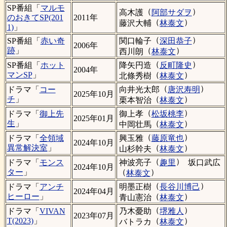
SP番組「
マルモ
（
）
高木護
阿部サダヲ
のおきてSP(201
2011年
（
）
藤沢大輔
林泰文
1)
」
（
）
関口輪子
深田恭子
SP番組「
赤い奇
2006年
（
）
跡
」
西川朗
林泰文
（
）
降矢円造
反町隆史
SP番組「
ホット
2004年
（
）
マンSP
」
北條秀樹
林泰文
（
）
向井光太郎
唐沢寿明
ドラマ「
コー
2025年10月
（
）
チ
」
栗本智治
林泰文
（
）
御上孝
松坂桃李
ドラマ「
御上先
2025年01月
（
）
生
」
中岡壮馬
林泰文
（
）
興玉雅
藤原竜也
ドラマ「
全領域
2024年10月
（
）
異常解決室
」
山杉幹夫
林泰文
（
）
神波亮子
趣里
坂口武広
ドラマ「
モンス
2024年10月
（
）
ター
」
林泰文
（
）
明墨正樹
長谷川博己
ドラマ「
アンチ
2024年04月
（
）
ヒーロー
」
青山憲治
林泰文
（
）
乃木憂助
堺雅人
ドラマ「
VIVAN
2023年07月
（
）
T(2023)
」
バトラカ
林泰文