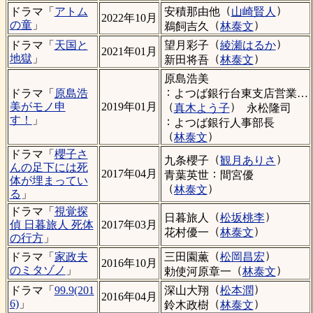
（
）
安積那由他
山崎賢人
ドラマ「
アトム
2022年10月
（
）
の童
」
鵜飼吉久
林泰文
（
）
望月彩子
綾瀬はるか
ドラマ「
天国と
2021年01月
（
）
地獄
」
新田将吾
林泰文
原島浩美
：
よつば銀行台東支店営業課長
ドラマ「
原島浩
（
）
美がモノ申
2019年01月
真木よう子
永松隆司
す！
」
：
よつば銀行人事部長
（
）
林泰文
ドラマ「
櫻子さ
（
）
九条櫻子
観月ありさ
んの足下には死
：
2017年04月
青葉英世
間宮優
体が埋まってい
（
）
林泰文
る
」
ドラマ「
視覚探
（
）
日暮旅人
松坂桃李
偵 日暮旅人 死体
2017年03月
（
）
花村優一
林泰文
の行方
」
（
）
三田園薫
松岡昌宏
ドラマ「
家政夫
2016年10月
（
）
のミタゾノ
」
勅使河原章一
林泰文
（
）
深山大翔
松本潤
ドラマ「
99.9(201
2016年04月
（
）
6)
」
鈴木政樹
林泰文