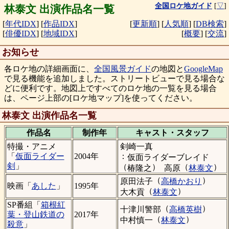
全国ロケ地ガイド
[
▽
]
林泰文 出演作品名一覧
[
年代IDX
]
[
作品IDX
]
[
更新順
]
[
人気順
]
[
DB検索
]
[
俳優IDX
]
[
地域IDX
]
[
概要
]
[
交流
]
お知らせ
各ロケ地の詳細画面に、
全国風景ガイド
の地図と
GoogleMap
で見る機能を追加しました。ストリートビューで見る場合な
どに便利です。地図上ですべてのロケ地の一覧を見る場合
は、ページ上部の[ロケ地マップ]を使ってください。
林泰文 出演作品名一覧
作品名
制作年
キャスト・
スタッフ
剣崎一真
特撮・アニメ
：
「
仮面ライダー
2004年
仮面ライダーブレイド
剣
」
（
）
（
）
椿隆之
高原
林泰文
（
）
原田法子
高橋かおり
映画「
あした
」
1995年
（
）
大木貢
林泰文
SP番組「
箱根紅
（
）
十津川警部
高橋英樹
葉・登山鉄道の
2017年
（
）
中村慎一
林泰文
殺意
」