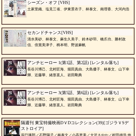
シーズン・オフ [VHS]
土家里織、塩見三省、伊東景衣子、林泰文、南理香、大河内浩
セカンドチャンス[VHS]
清水美砂、林泰文、麻生久美子、鈴木砂羽、橋爪功、勝村政
信、倍賞美津子、柄本明、野波麻帆
アンチヒーロー 1(第1話、第2話) [レンタル落ち]
長谷川博己、北村匠海、堀田真由、大島優子、林泰文、山下幸
輝、近藤華、緒形直人、岩田剛典
アンチヒーロー 3(第5話、第6話) [レンタル落ち]
長谷川博己、北村匠海、堀田真由、大島優子、林泰文、山下幸
輝、近藤華、緒形直人、岩田剛典
隔週刊 東宝特撮映画DＶDコレクション(39)[ゴジラＶSデ
ストロイア]
辰巳琢郎／石野陽子／林泰文／小高恵美／大沢さやか／村田雄浩 他