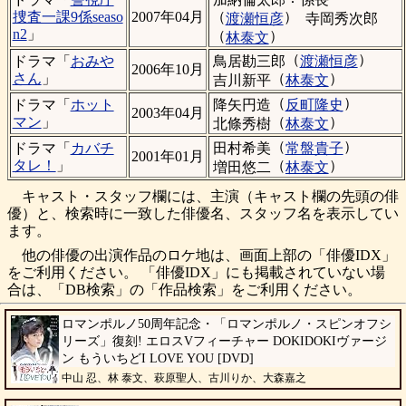
（
）
捜査一課9係seaso
2007年04月
渡瀬恒彦
寺岡秀次郎
n2
」
（
）
林泰文
（
）
鳥居勘三郎
渡瀬恒彦
ドラマ「
おみや
2006年10月
（
）
さん
」
吉川新平
林泰文
（
）
降矢円造
反町隆史
ドラマ「
ホット
2003年04月
（
）
マン
」
北條秀樹
林泰文
（
）
田村希美
常盤貴子
ドラマ「
カバチ
2001年01月
（
）
タレ！
」
増田悠二
林泰文
キャスト・スタッフ欄には、主演（キャスト欄の先頭の俳
優）と、検索時に一致した俳優名、スタッフ名を表示してい
ます。
他の俳優の出演作品のロケ地は、画面上部の「俳優IDX」
をご利用ください。 「俳優IDX」にも掲載されていない場
合は、「DB検索」の「作品検索」をご利用ください。
ロマンポルノ50周年記念・「ロマンポルノ・スピンオフシ
リーズ」復刻! エロスVフィーチャー DOKIDOKIヴァージ
ン もういちどI LOVE YOU [DVD]
中山 忍、林 泰文、萩原聖人、古川りか、大森嘉之