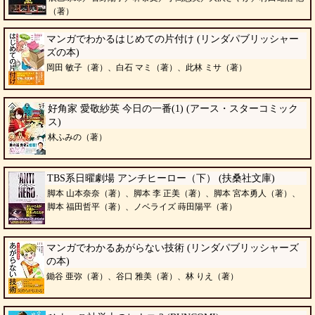
（著）
マンガでわかるはじめての片付け (リンダパブリッシャー
ズの本)
岡田 敏子（著）、白石 マミ（著）、此林 ミサ（著）
好角家 愛敬紗英 今日の一番(1) (アース・スターコミック
ス)
林ふみの（著）
TBS系日曜劇場 アンチヒーロー（下） (扶桑社文庫)
脚本 山本奈奈（著）、脚本 李 正美（著）、脚本 宮本勇人（著）、
脚本 福田哲平（著）、ノベライズ 蒔田陽平（著）
マンガでわかるあがらない技術 (リンダパブリッシャーズ
の本)
鋤谷 亜弥（著）、谷口 雅美（著）、林 りえ（著）