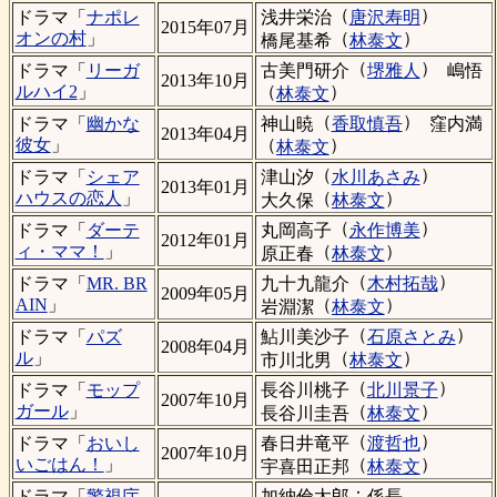
（
）
浅井栄治
唐沢寿明
ドラマ「
ナポレ
2015年07月
（
）
オンの村
」
橋尾基希
林泰文
（
）
古美門研介
堺雅人
嶋悟
ドラマ「
リーガ
2013年10月
（
）
ルハイ2
」
林泰文
（
）
神山暁
香取慎吾
窪内満
ドラマ「
幽かな
2013年04月
（
）
彼女
」
林泰文
（
）
津山汐
水川あさみ
ドラマ「
シェア
2013年01月
（
）
ハウスの恋人
」
大久保
林泰文
（
）
丸岡高子
永作博美
ドラマ「
ダーテ
2012年01月
（
）
ィ・ママ！
」
原正春
林泰文
（
）
九十九龍介
木村拓哉
ドラマ「
MR. BR
2009年05月
（
）
AIN
」
岩淵潔
林泰文
（
）
鮎川美沙子
石原さとみ
ドラマ「
パズ
2008年04月
（
）
ル
」
市川北男
林泰文
（
）
長谷川桃子
北川景子
ドラマ「
モップ
2007年10月
（
）
ガール
」
長谷川圭吾
林泰文
（
）
春日井竜平
渡哲也
ドラマ「
おいし
2007年10月
（
）
いごはん！
」
宇喜田正邦
林泰文
：
加納倫太郎
係長
ドラマ「
警視庁