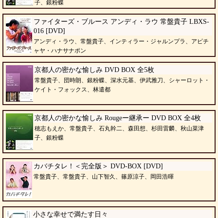
子、銀粉蝶
ファイターズ・ブルース アンディ・ラウ 常盤貴子 LBXS-
016 [DVD]
アンディ・ラウ、常盤貴子、インティラー・ジャルンプラ、アピチ
ャヤ・ハナサナポン
京都人の密かな愉しみ DVD BOX 全5枚
常盤貴子、団時朗、銀粉蝶、深水元基、伊武雅刀、シャーロット・
ケイト・フォックス、林遣都
京都人の密かな愉しみ Rougeー継承ー DVD BOX 全4枚
穂志もえか、常盤貴子、石丸幹二、森田想、杉田雷麟、秋山菜津
子、銀粉蝶
カバチタレ！＜完全版＞ DVD-BOX [DVD]
常盤貴子、常盤貴子、山下智久、篠原涼子、岡田浩暉
小さな幸せで満たす日々