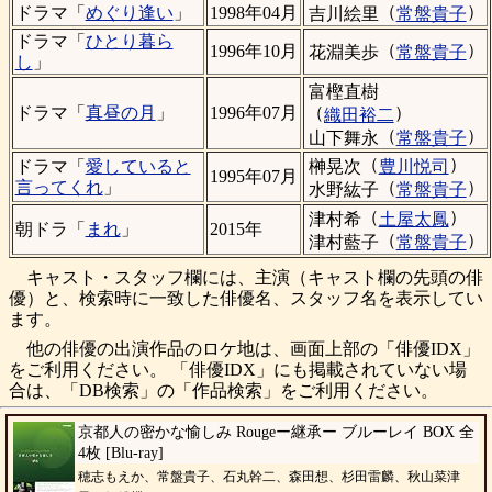
（
）
ドラマ「
めぐり逢い
」
1998年04月
吉川絵里
常盤貴子
ドラマ「
ひとり暮ら
（
）
1996年10月
花淵美歩
常盤貴子
し
」
富樫直樹
（
）
ドラマ「
真昼の月
」
1996年07月
織田裕二
（
）
山下舞永
常盤貴子
（
）
榊晃次
豊川悦司
ドラマ「
愛していると
1995年07月
（
）
言ってくれ
」
水野紘子
常盤貴子
（
）
津村希
土屋太鳳
朝ドラ「
まれ
」
2015年
（
）
津村藍子
常盤貴子
キャスト・スタッフ欄には、主演（キャスト欄の先頭の俳
優）と、検索時に一致した俳優名、スタッフ名を表示してい
ます。
他の俳優の出演作品のロケ地は、画面上部の「俳優IDX」
をご利用ください。 「俳優IDX」にも掲載されていない場
合は、「DB検索」の「作品検索」をご利用ください。
京都人の密かな愉しみ Rougeー継承ー ブルーレイ BOX 全
4枚 [Blu-ray]
穂志もえか、常盤貴子、石丸幹二、森田想、杉田雷麟、秋山菜津