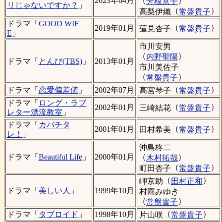
（
）
2023年04月
芳根京子
リじゃないですか？
」
（
）
高梨伊織
常盤貴子
ドラマ「
GOOD WIF
（
）
2019年01月
蓮見杏子
常盤貴子
E
」
市川安男
（
）
内野聖陽
ドラマ「
とんび(TBS)
」
2013年01月
市川美佐子
（
）
常盤貴子
（
）
ドラマ「
恋愛偏差値
」
2002年07月
高宮琴子
常盤貴子
ドラマ「
ロング・ラブ
（
）
2002年01月
三崎結花
常盤貴子
レター漂流教室
」
ドラマ「
カバチタ
（
）
2001年01月
田村希美
常盤貴子
レ！
」
沖島柊二
（
）
ドラマ「
Beautiful Life
」
2000年01月
木村拓哉
（
）
町田杏子
常盤貴子
（
）
岬京助
田村正和
ドラマ「
美しい人
」
1999年10月
村雨みゆき
（
）
常盤貴子
（
）
ドラマ「
タブロイド
」
1998年10月
片山咲
常盤貴子