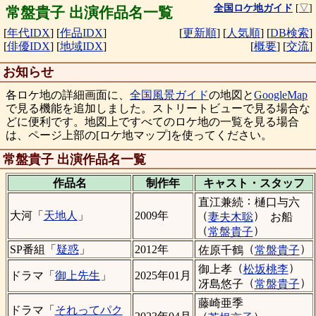
全国ロケ地ガイド
[
▽
]
常盤貴子 出演作品名一覧
[
年代IDX
]
[
作品IDX
]
[
更新順
]
[
人気順
]
[
DB検索
]
[
俳優IDX
]
[
地域IDX
]
[
概要
]
[
交流
]
お知らせ
各ロケ地の詳細画面に、
全国風景ガイド
の地図と
GoogleMap
で見る機能を追加しました。ストリートビューで見る場合な
どに便利です。地図上ですべてのロケ地の一覧を見る場合
は、ページ上部の[ロケ地マップ]を使ってください。
常盤貴子 出演作品名一覧
作品名
制作年
キャスト・
スタッフ
：
直江兼続
樋口与六
（
）
大河「
天地人
」
2009年
妻夫木聡
お船
（
）
常盤貴子
（
）
SP番組「
疑惑
」
2012年
佐原千鶴
常盤貴子
（
）
御上孝
松坂桃李
ドラマ「
御上先生
」
2025年01月
（
）
冴島悠子
常盤貴子
藤崎亜季
ドラマ「
それってパク