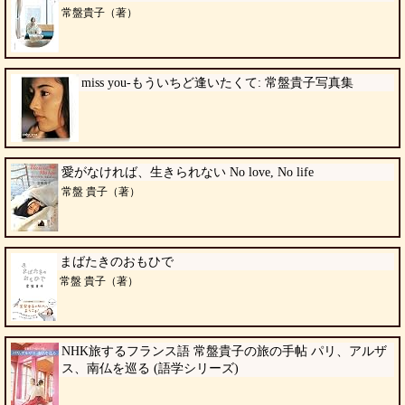
常盤貴子（著）
miss you-もういちど逢いたくて: 常盤貴子写真集
愛がなければ、生きられない No love, No life
常盤 貴子（著）
まばたきのおもひで
常盤 貴子（著）
NHK旅するフランス語 常盤貴子の旅の手帖 パリ、アルザ
ス、南仏を巡る (語学シリーズ)