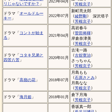
2023年04月
（
）
リじゃないですか？
」
芳根京子
新町亮太郎
ドラマ「
オールドルー
（
）
2022年07月
綾野剛
深沢塔子
キー
」
（
）
芳根京子
高岩春斗
（
）
ドラマ「
コントが始ま
菅田将暉
2021年04月
る
」
岸倉奈津美
（
）
芳根京子
古滝一路
（
）
ドラマ「
コタキ兄弟と
古舘寛治
2020年01月
四苦八苦
」
さっちゃん
（
）
芳根京子
月島もも
（
）
石原さとみ
ドラマ「
高嶺の花
」
2018年07月
月島なな
（
）
芳根京子
倉下月海
ドラマ「
海月姫
」
2018年01月
（
）
芳根京子
香坂真一郎
（
）
長谷川博己