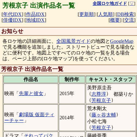
全国ロケ地ガイド
[
▽
]
芳根京子 出演作品名一覧
[
年代IDX
]
[
作品IDX
]
[
更新順
]
[
人気順
]
[
DB検索
]
[
俳優IDX
]
[
地域IDX
]
[
概要
]
[
交流
]
お知らせ
各ロケ地の詳細画面に、
全国風景ガイド
の地図と
GoogleMap
で見る機能を追加しました。ストリートビューで見る場合な
どに便利です。地図上ですべてのロケ地の一覧を見る場合
は、ページ上部の[ロケ地マップ]を使ってください。
芳根京子 出演作品名一覧
作品名
制作年
キャスト・
スタッフ
美野原圭吾
（
）
映画「
先輩と彼女
」
2015年
志尊淳
都築りか
（
）
芳根京子
荒木剛太
（
）
映画「
劇場版 仮面ティ
藤ヶ谷太輔
2014年
ーチャー
」
小松七海
（
）
芳根京子
藤崎亜季
ドラマ「
それってパク