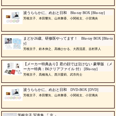
波うららかに、めおと日和 Blu-ray BOX [Blu-ray]
芳根京子、本田響矢、山本舞香、小関裕太、小宮璃央
まどか26歳、研修医やってます！ Blu-ray BOX [Blu-ra
y]
芳根京子、鈴木伸之、髙橋ひかる、大西流星、吉村界人
【メーカー特典あり】君の顔では泣けない 豪華版 （メ
ーカー特典：B6クリアファイル 付） [Blu-ray]
芳根京子、髙橋海人、西川愛莉、武市尚士
波うららかに、めおと日和 DVD-BOX [DVD]
芳根京子、本田響矢、山本舞香、小関裕太、小宮璃央
芳根京子 写真集 『 京 』