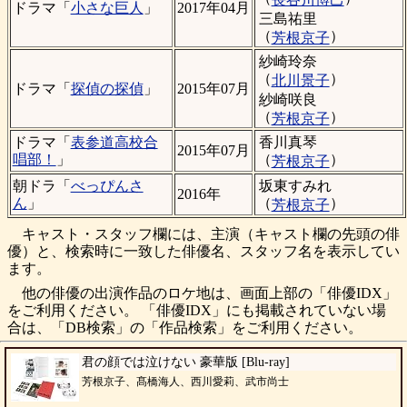
ドラマ「
小さな巨人
」
2017年04月
三島祐里
（
）
芳根京子
紗崎玲奈
（
）
北川景子
ドラマ「
探偵の探偵
」
2015年07月
紗崎咲良
（
）
芳根京子
香川真琴
ドラマ「
表参道高校合
2015年07月
（
）
唱部！
」
芳根京子
坂東すみれ
朝ドラ「
べっぴんさ
2016年
（
）
ん
」
芳根京子
キャスト・スタッフ欄には、主演（キャスト欄の先頭の俳
優）と、検索時に一致した俳優名、スタッフ名を表示してい
ます。
他の俳優の出演作品のロケ地は、画面上部の「俳優IDX」
をご利用ください。 「俳優IDX」にも掲載されていない場
合は、「DB検索」の「作品検索」をご利用ください。
君の顔では泣けない 豪華版 [Blu-ray]
芳根京子、髙橋海人、西川愛莉、武市尚士