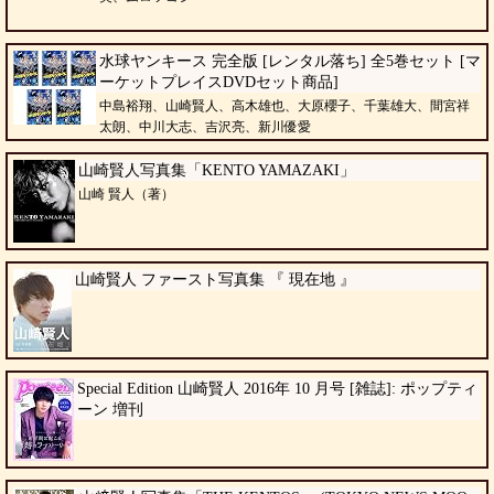
水球ヤンキース 完全版 [レンタル落ち] 全5巻セット [マ
ーケットプレイスDVDセット商品]
中島裕翔、山崎賢人、高木雄也、大原櫻子、千葉雄大、間宮祥
太朗、中川大志、吉沢亮、新川優愛
山崎賢人写真集「KENTO YAMAZAKI」
山崎 賢人（著）
山崎賢人 ファースト写真集 『 現在地 』
Special Edition 山崎賢人 2016年 10 月号 [雑誌]: ポップティ
ーン 増刊