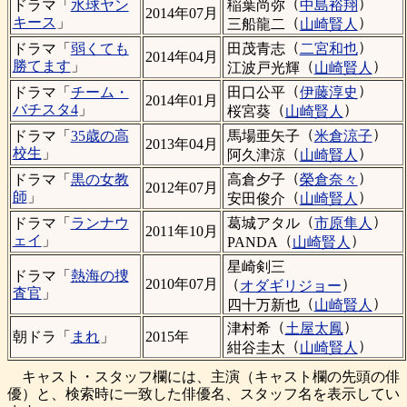
（
）
稲葉尚弥
中島裕翔
ドラマ「
水球ヤン
2014年07月
（
）
キース
」
三船龍二
山崎賢人
（
）
田茂青志
二宮和也
ドラマ「
弱くても
2014年04月
（
）
勝てます
」
江波戸光輝
山崎賢人
（
）
田口公平
伊藤淳史
ドラマ「
チーム・
2014年01月
（
）
バチスタ4
」
桜宮葵
山崎賢人
（
）
馬場亜矢子
米倉涼子
ドラマ「
35歳の高
2013年04月
（
）
校生
」
阿久津涼
山崎賢人
（
）
高倉夕子
榮倉奈々
ドラマ「
黒の女教
2012年07月
（
）
師
」
安田俊介
山崎賢人
（
）
葛城アタル
市原隼人
ドラマ「
ランナウ
2011年10月
（
）
ェイ
」
PANDA
山崎賢人
星崎剣三
ドラマ「
熱海の捜
（
）
2010年07月
オダギリジョー
査官
」
（
）
四十万新也
山崎賢人
（
）
津村希
土屋太鳳
朝ドラ「
まれ
」
2015年
（
）
紺谷圭太
山崎賢人
キャスト・スタッフ欄には、主演（キャスト欄の先頭の俳
優）と、検索時に一致した俳優名、スタッフ名を表示してい