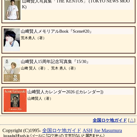
山﨑賢人写真集「THE KENTOS」 (TOKYO NEWS MOO
K)
山﨑賢人メモリアルBook『Scene#20』
荒木勇人（著）
山﨑賢人15周年記念写真集『​15/30』
山﨑 賢人（著）、荒木 勇人（著）
山﨑賢人カレンダー2026 ([カレンダー])
山﨑賢人（著）
全国ロケ地ガイド
[
△
]
Copyright (C)1995-
全国ロケ地ガイド
ASH
Joe Masumura