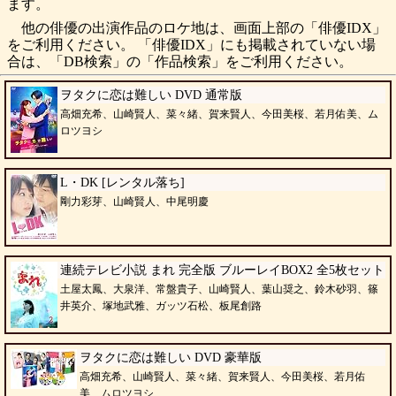
ます。
他の俳優の出演作品のロケ地は、画面上部の「俳優IDX」
をご利用ください。 「俳優IDX」にも掲載されていない場
合は、「DB検索」の「作品検索」をご利用ください。
ヲタクに恋は難しい DVD 通常版
高畑充希、山崎賢人、菜々緒、賀来賢人、今田美桜、若月佑美、ム
ロツヨシ
L・DK [レンタル落ち]
剛力彩芽、山崎賢人、中尾明慶
連続テレビ小説 まれ 完全版 ブルーレイBOX2 全5枚セット
土屋太鳳、大泉洋、常盤貴子、山崎賢人、葉山奨之、鈴木砂羽、篠
井英介、塚地武雅、ガッツ石松、板尾創路
ヲタクに恋は難しい DVD 豪華版
高畑充希、山崎賢人、菜々緒、賀来賢人、今田美桜、若月佑
美、ムロツヨシ