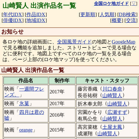
全国ロケ地ガイド
[
▽
]
山崎賢人 出演作品名一覧
[
年代IDX
]
[
作品IDX
]
[
更新順
]
[
人気順
]
[
DB検索
]
[
俳優IDX
]
[
地域IDX
]
[
概要
]
[
交流
]
お知らせ
各ロケ地の詳細画面に、
全国風景ガイド
の地図と
GoogleMap
で見る機能を追加しました。ストリートビューで見る場合な
どに便利です。地図上ですべてのロケ地の一覧を見る場合
は、ページ上部の[ロケ地マップ]を使ってください。
山崎賢人 出演作品名一覧
作品名
制作年
キャスト・
スタッフ
（
）
藤宮香織
川口春奈
映画「
一週間フレ
2017年
（
）
ンズ。
」
長谷祐樹
山崎賢人
（
）
映画「
氷菓
」
2017年
折木奉太郎
山崎賢人
（
）
宮園かをり
広瀬すず
映画「
四月は君の
2016年
（
）
嘘
」
有馬公生
山崎賢人
（
）
高宮菜穂
土屋太鳳
映画「
orange
」
2015年
（
）
成瀬翔
山崎賢人