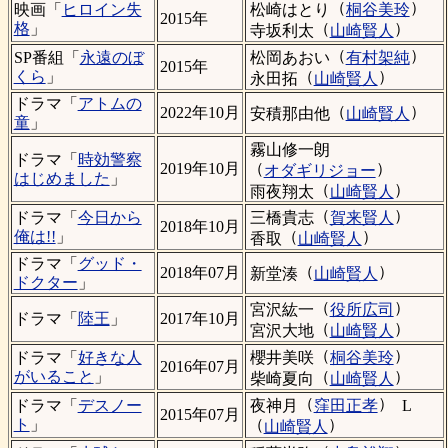
（
）
松崎はとり
桐谷美玲
映画「
ヒロイン失
2015年
（
）
格
」
寺坂利太
山崎賢人
（
）
松岡あおい
有村架純
SP番組「
永遠のぼ
2015年
（
）
くら
」
永田拓
山崎賢人
ドラマ「
アトムの
（
）
2022年10月
安積那由他
山崎賢人
童
」
霧山修一朗
ドラマ「
時効警察
（
）
2019年10月
オダギリジョー
はじめました
」
（
）
雨夜翔太
山崎賢人
（
）
三橋貴志
賀来賢人
ドラマ「
今日から
2018年10月
（
）
俺は!!
」
香取
山崎賢人
ドラマ「
グッド・
（
）
2018年07月
新堂湊
山崎賢人
ドクター
」
（
）
宮沢紘一
役所広司
ドラマ「
陸王
」
2017年10月
（
）
宮沢大地
山崎賢人
（
）
櫻井美咲
桐谷美玲
ドラマ「
好きな人
2016年07月
（
）
がいること
」
柴崎夏向
山崎賢人
（
）
夜神月
窪田正孝
L
ドラマ「
デスノー
2015年07月
（
）
ト
」
山崎賢人