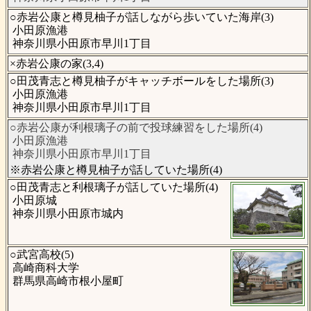
○赤岩公康と樽見柚子が話しながら歩いていた海岸(3)
小田原漁港
神奈川県小田原市早川1丁目
×赤岩公康の家(3,4)
○田茂青志と樽見柚子がキャッチボールをした場所(3)
小田原漁港
神奈川県小田原市早川1丁目
○赤岩公康が利根璃子の前で投球練習をした場所(4)
小田原漁港
神奈川県小田原市早川1丁目
※赤岩公康と樽見柚子が話していた場所(4)
○田茂青志と利根璃子が話していた場所(4)
小田原城
神奈川県小田原市城内
○武宮高校(5)
高崎商科大学
群馬県高崎市根小屋町