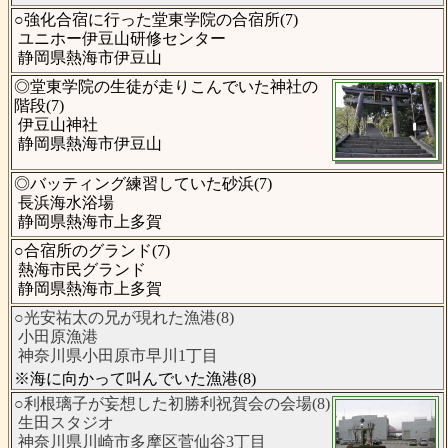
○強化合宿に行った堂東学院の合宿所(7)
ユニホー伊豆山研修センター
静岡県熱海市伊豆山
◎堂東学院の生徒が走りこんでいた神社の
階段(7)
伊豆山神社
静岡県熱海市伊豆山
◎バッティング練習していた砂浜(7)
長浜海水浴場
静岡県熱海市上多賀
○合宿所のグランド(7)
熱海市民グランド
静岡県熱海市上多賀
○光安祐太の兄が現れた漁港(8)
小田原漁港
神奈川県小田原市早川1丁目
※海に向かって叫んでいた漁港(8)
○利根璃子が妄想した初勝利祝賀会の会場(8)
生田スタジオ
神奈川県川崎市多摩区菅仙谷3丁目