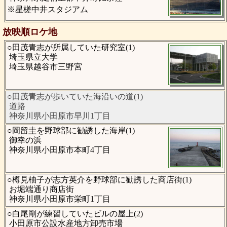
※星槎中井スタジアム
放映順ロケ地
○田茂青志が所属していた研究室(1)
埼玉県立大学
埼玉県越谷市三野宮
○田茂青志が歩いていた海沿いの道(1)
道路
神奈川県小田原市早川1丁目
○岡留圭を野球部に勧誘した海岸(1)
御幸の浜
神奈川県小田原市本町4丁目
○樽見柚子が志方英介を野球部に勧誘した商店街(1)
お堀端通り商店街
神奈川県小田原市栄町1丁目
○白尾剛が練習していたビルの屋上(2)
小田原市公設水産地方卸売市場