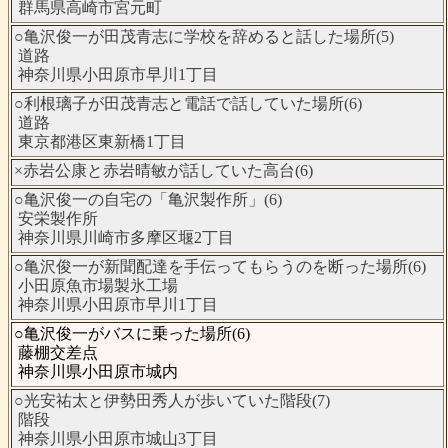
群馬県高崎市宮元町
○亀沢俊一が田茂青志に学校を辞めると話した場所(5)
道路
神奈川県小田原市早川1丁目
○利根璃子が田茂青志と電話で話していた場所(6)
道路
東京都港区東新橋1丁目
×赤岩公康と赤岩晴敏が話していた高台(6)
○亀沢俊一の自宅の「亀沢製作所」(6)
安栄製作所
神奈川県川崎市多摩区堰2丁目
○亀沢俊一が新聞配達を手伝ってもらうのを断った場所(6)
小田原魚市場製氷工場
神奈川県小田原市早川1丁目
○亀沢俊一がバスに乗った場所(6)
藤棚交差点
神奈川県小田原市城内
○光安祐太と伊勢田秀人が歩いていた階段(7)
階段
神奈川県小田原市城山3丁目