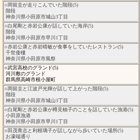
○岡留圭が走りこんでいた階段(5)
階段
神奈川県小田原市城山3丁目
○白尾剛と赤岩公康が話していた海岸(5)
階段
神奈川県小田原市早川1丁目
○赤岩公康と赤岩晴敏が食事をしていたレストラン(5)
千世倭樓
神奈川県小田原市風祭
○武宮高校のグランド(5)
河川敷のグランド
群馬県高崎市根小屋町
○岡留圭と江波戸光輝が話して上がった階段(5)
階段
神奈川県小田原市城山3丁目
○白尾剛と赤岩公康が樽見柚子のことを話していた漁港(5)
小田原漁港
神奈川県小田原市早川1丁目
○田茂青志と利根璃子が話しながら歩いていた場所(5)
お濠端通り