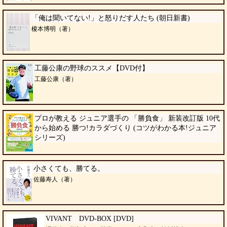
「俺は聞いてない!」と怒りだす人たち (朝日新書)
榎本博明（著）
工藤公康の野球のススメ【DVD付】
工藤公康（著）
プロが教える ジュニア選手の 「勝負食」 新装改訂版 10代
から始める 勝つ!カラダづくり (コツがわかる本!ジュニア
シリーズ)
小さくても、勝てる。
佐藤寿人（著）
VIVANT DVD-BOX [DVD]