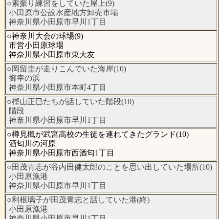
○素振り練習をしていた屋上(9)
小田原市公設水産地方卸売市場
神奈川県小田原市早川1丁目
○神奈川大会の球場(9)
市営小田原球場
神奈川県小田原市東大友
○岡留圭が走りこんでいた海岸(10)
御幸の浜
神奈川県小田原市本町4丁目
○樫山正巳たちが話していた階段(10)
階段
神奈川県小田原市早川1丁目
○樽見楓が武宮高校の生徒を連れてきたグランド(10)
酒匂川の河原
神奈川県小田原市西酒匂1丁目
○田茂青志が谷内田健太郎のことを思い出していた場所(10)
小田原漁港
神奈川県小田原市早川1丁目
○利根璃子が田茂青志と話していた港(終)
小田原漁港
神奈川県小田原市早川1丁目