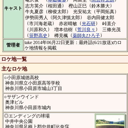
（
）
（
）
志方英介
桜田通
樫山正巳
鈴木勝大
キャスト
（
）
（
）
牛丸夏彦
柳俊太郎
光安祐太
平岡拓真
（
）
伊勢田秀人
阿久津慎太郎
谷内田健太郎
（
）
（
）
市川海老蔵
赤岩晴敏
光石研
峠直介
（
）
（
）
川原和久
増本信樹
荒川良々
三條光茂
（
）
（
）
笹野高史
樽見楓
薬師丸ひろ子
take 2014年06月22日更新：最終話(6/21放送)のロ
管理者
ケ地情報を掲載
ロケ地一覧
主なロケ地
○小田原城徳高校
神奈川県立小田原高等学校
神奈川県小田原市城山3丁目
○サザンウインド
奥津ビル
神奈川県小田原市城内
◎エンディングの球場
中井中央公園
神奈川県足柄上郡中井町比奈窪