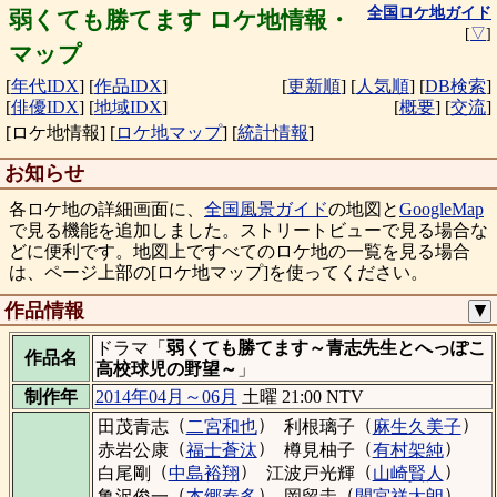
全国ロケ地ガイド
弱くても勝てます ロケ地情報・
[
▽
]
マップ
[
年代IDX
]
[
作品IDX
]
[
更新順
]
[
人気順
]
[
DB検索
]
[
俳優IDX
]
[
地域IDX
]
[
概要
]
[
交流
]
[ロケ地情報]
[
ロケ地マップ
]
[
統計情報
]
お知らせ
各ロケ地の詳細画面に、
全国風景ガイド
の地図と
GoogleMap
で見る機能を追加しました。ストリートビューで見る場合な
どに便利です。地図上ですべてのロケ地の一覧を見る場合
は、ページ上部の[ロケ地マップ]を使ってください。
作品情報
▼
ドラマ「
弱くても勝てます～青志先生とへっぽこ
作品名
高校球児の野望～
」
制作年
2014年04月～06月
土曜 21:00 NTV
（
）
（
）
田茂青志
二宮和也
利根璃子
麻生久美子
（
）
（
）
赤岩公康
福士蒼汰
樽見柚子
有村架純
（
）
（
）
白尾剛
中島裕翔
江波戸光輝
山崎賢人
（
）
（
）
亀沢俊一
本郷奏多
岡留圭
間宮祥太朗