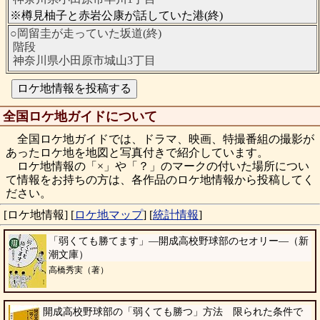
※樽見柚子と赤岩公康が話していた港(終)
○岡留圭が走っていた坂道(終)
階段
神奈川県小田原市城山3丁目
全国ロケ地ガイドについて
全国ロケ地ガイドでは、ドラマ、映画、特撮番組の撮影が
あったロケ地を地図と写真付きで紹介しています。
ロケ地情報の「×」や「？」のマークの付いた場所につい
て情報をお持ちの方は、各作品のロケ地情報から投稿してく
ださい。
[ロケ地情報]
[
ロケ地マップ
]
[
統計情報
]
「弱くても勝てます」―開成高校野球部のセオリー―（新
潮文庫）
高橋秀実（著）
開成高校野球部の「弱くても勝つ」方法 限られた条件で