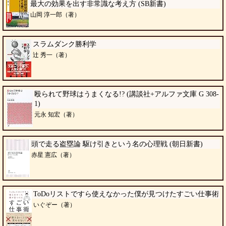
最大の効果を出す非常識な考え方 (SB新書)
山岡 淳一郎（著）
スラムダンク勝利学
辻 秀一（著）
殴られて野球はうまくなる!? (講談社+アルファ文庫 G 308-
1)
元永 知宏（著）
頭で走る盗塁論 駆け引きという名の心理戦 (朝日新書)
赤星 憲広（著）
ToDoリストですら使えなかった僕が見つけたすごい仕事術
いぐぞー（著）