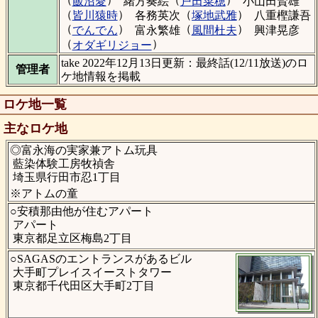
飯沼愛
緒方奏絵
戸田菜穂
小山田賢雄
（
）
（
）
皆川猿時
各務英次
塚地武雅
八重樫謙吾
（
）
（
）
でんでん
富永繁雄
風間杜夫
興津晃彦
（
）
オダギリジョー
take 2022年12月13日更新：最終話(12/11放送)のロ
管理者
ケ地情報を掲載
ロケ地一覧
主なロケ地
◎富永海の実家兼アトム玩具
藍染体験工房牧禎舎
埼玉県行田市忍1丁目
※アトムの童
○安積那由他が住むアパート
アパート
東京都足立区梅島2丁目
○SAGASのエントランスがあるビル
大手町プレイスイーストタワー
東京都千代田区大手町2丁目