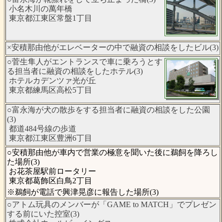
小名木川の萬年橋
東京都江東区常盤1丁目
×安積那由他がエレベーターの中で融資の相談をしたビル(3)
○菅生隼人がエントランスで車に乗ろうとす
る担当者に融資の相談をしたホテル(3)
ホテルカデンツァ光が丘
東京都練馬区高松5丁目
○富永海が犬の散歩をする担当者に融資の相談をした公園
(3)
都道484号線の歩道
東京都江東区豊洲6丁目
○安積那由他が車内で営業の極意を聞いた後に鵜飼を降ろし
た場所(3)
お花茶屋駅前ロータリー
東京都葛飾区白鳥2丁目
※鵜飼が電話で興津晃彦に報告した場所(3)
○アトム玩具のメンバーが「GAME to MATCH」でプレゼン
する前にいた控室(3)