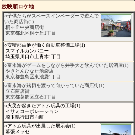
放映順ロケ地
○子供たちがスペースインベーダーで遊んで
いた商店街(1)
桐ヶ丘中央商店街
東京都北区桐ケ丘1丁目
○安積那由他が働く自動車整備工場(1)
スマイルカンパニー
埼玉県川口市上青木1丁目
○富永海がゲームをしながら井手大と飲んでいた居酒屋(1)
やきとんひなた池袋店
東京都豊島区東池袋1丁目
○富永海が踏切を渡って向かっていた商店街(1)
立石商店街
東京都葛飾区立石1丁目
○火災が起きたアトム玩具の工場(1)
イサミコーポレーション
埼玉県行田市向町
○アトム玩具が出展した展示会(1)
幕張メッセ