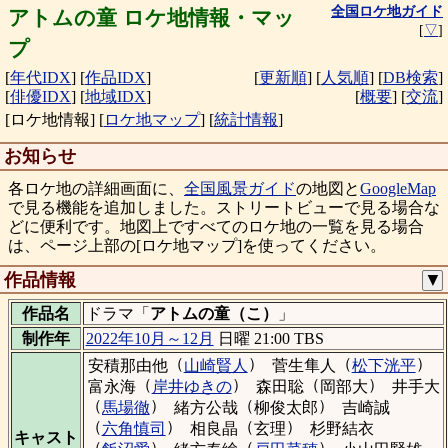
全国ロケ地ガイド
アトムの童 ロケ地情報・マッ
[
▽
]
プ
[
年代IDX
]
[
作品IDX
]
[
更新順
]
[
人気順
]
[
DB検索
]
[
俳優IDX
]
[
地域IDX
]
[
概要
]
[
交流
]
[ロケ地情報]
[
ロケ地マップ
]
[
統計情報
]
お知らせ
各ロケ地の詳細画面に、
全国風景ガイド
の地図と
GoogleMap
で見る機能を追加しました。ストリートビューで見る場合な
どに便利です。地図上ですべてのロケ地の一覧を見る場合
は、ページ上部の[ロケ地マップ]を使ってください。
作品情報
▼
作品名
ドラマ「
アトムの童（こ）
」
制作年
2022年10月～12月
日曜 21:00 TBS
（
）
（
）
安積那由他
山崎賢人
菅生隼人
松下洸平
（
）
（
）
富永海
岸井ゆきの
森田聡
岡部大
井手大
（
）
（
）
馬場徹
緒方公哉
柳俊太郎
吉崎誠
（
）
（
）
六角慎司
相良晶
玄理
杉野結衣
キャスト
（
）
（
）