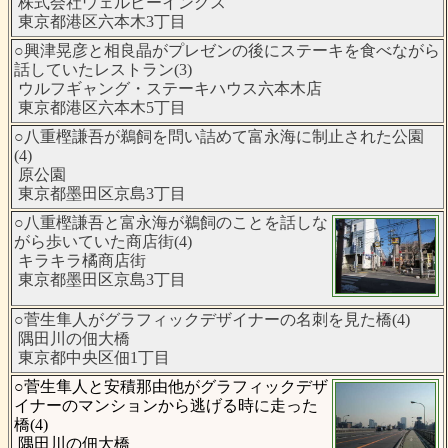
株式会社ウェルビーイングス
東京都港区六本木3丁目
○興津晃彦と相良晶がプレゼンの後にステーキを食べながら
話していたレストラン(3)
ウルフギャング・ステーキハウス六本木店
東京都港区六本木5丁目
○八重樫謙吾が鵜飼を問い詰めて富永海に制止された公園
(4)
原公園
東京都墨田区京島3丁目
○八重樫謙吾と富永海が鵜飼のことを話しな
がら歩いていた商店街(4)
キラキラ橘商店街
東京都墨田区京島3丁目
○菅生隼人がグラフィックデザイナーの名刺を見た橋(4)
隅田川の佃大橋
東京都中央区佃1丁目
○菅生隼人と安積那由他がグラフィックデザ
イナーのマンションから逃げる時に走った
橋(4)
隅田川の佃大橋