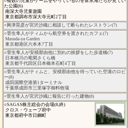
○複数の児童がゲームをやっているのを富永海たちが見てい
た公園(6)
南深大寺児童遊園
東京都調布市深大寺元町2丁目
×興津晃彦が宮沢沙織に相談して断られたレストラン(7)
○菅生隼人がティムから航空券を渡されたカフェ(7)
Masuda-ya Garden
東京都港区六本木7丁目
○菅生隼人が安積那由他に別れの挨拶をした歩道橋(7)
日本橋川の竜閑さくら橋
東京都千代田区日本橋本石町4丁目
○菅生隼人がティムと、安積那由他を待っていた空港のロビ
ー(8)
成田国際空港第1ターミナル
千葉県成田市三里塚字御料牧場
×菅生隼人が宮沢沙織に報告に行った建物(8)
○SAGAS株主総会の会場(8,終)
クロス・ウェーブ府中
東京都府中市日鋼町