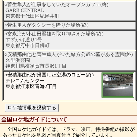
○菅生隼人が仕事をしていたオープンカフェ(終)
GARB CENTRAL
東京都千代田区紀尾井町
×菅生隼人がタクシーを降りた場所(終)
○富永海が小山田賢雄を取り押さえた場所(終)
すずかけ道り1号
東京都府中市日鋼町
○安積那由他と菅生隼人がいた緒方公哉の墓がある霊園(終)
久里浜霊園
神奈川県横須賀市長沢1丁目
○安積那由他が帰国した空港のロビー(終)
テレコムセンター
東京都江東区青海2丁目
全国ロケ地ガイドについて
全国ロケ地ガイドでは、ドラマ、映画、特撮番組の撮影が
あったロケ地を地図と写真付きで紹介しています。