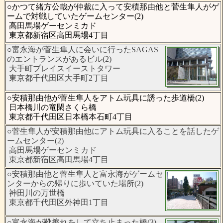
○かつて緒方公哉が仲裁に入って安積那由他と菅生隼人がゲ
ームで対戦していたゲームセンター(2)
高田馬場ゲーセンミカド
東京都新宿区高田馬場4丁目
○富永海が菅生隼人に会いに行ったSAGAS
のエントランスがあるビル(2)
大手町プレイスイーストタワー
東京都千代田区大手町2丁目
○安積那由他が菅生隼人をアトム玩具に誘った歩道橋(2)
日本橋川の竜閑さくら橋
東京都千代田区日本橋本石町4丁目
○菅生隼人が安積那由他にアトム玩具に入ることを話したゲ
ームセンター(2)
高田馬場ゲーセンミカド
東京都新宿区高田馬場4丁目
○安積那由他と菅生隼人と富永海がゲームセ
ンターからの帰りに歩いていた場所(2)
神田川の万世橋
東京都千代田区外神田1丁目
○富永海が靴擦れをして立ち止まった橋(3)