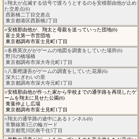
○翔太が点滅する信号で渡ろうとするのを安積那由他が止め
た交差点(6)
西新橋二丁目交差点
東京都港区西新橋2丁目
○安積那由他が、翔太と母親を送っていった団地(6)
富士見第一市営団地
東京都調布市富士見町1丁目
○各務英次ががゲームの地図を調査をしていた場所(6)
野川の橋場橋
東京都調布市深大寺元町1丁目
○八重樫謙吾がゲームの調査をしていた花屋(6)
深大にぎわいの里
東京都調布市深大寺元町1丁目
○安積那由他が作った家から学校までの通学路を再現したゲ
ームを翔太に見せた公園(6)
青葉仲よし広場
東京都調布市富士見町1丁目
○翔太の通学路の途中にあるトンネル(6)
常磐線第3三の輪ガード
東京都荒川区南千住5丁目