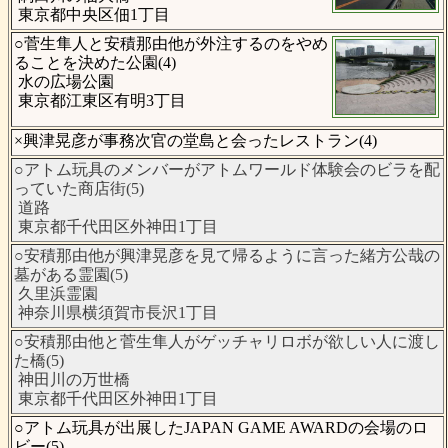
東京都中央区佃1丁目
○菅生隼人と安積那由他が外注するのをやめ
ることを決めた公園(4)
水の広場公園
東京都江東区有明3丁目
×興津晃彦が事務次官の堂島と会ったレストラン(4)
○アトム玩具のメンバーがアトムワールド体験会のビラを配
っていた商店街(5)
道路
東京都千代田区外神田1丁目
○安積那由他が興津晃彦を見て帰るように言った緒方公哉の
墓がある霊園(5)
久里浜霊園
神奈川県横須賀市長沢1丁目
○安積那由他と菅生隼人がゲッチャリロボが欲しい人に渡し
た橋(5)
神田川の万世橋
東京都千代田区外神田1丁目
○アトム玩具が出展したJAPAN GAME AWARDの会場のロ
ビー(5)