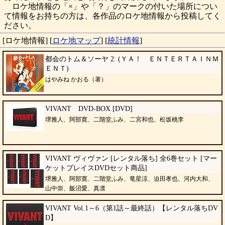
ロケ地情報の「×」や「？」のマークの付いた場所につい
て情報をお持ちの方は、各作品のロケ地情報から投稿してく
ださい。
[ロケ地情報]
[
ロケ地マップ
]
[
統計情報
]
都会のトム＆ソーヤ 2: (ＹＡ！ ＥＮＴＥＲＴＡＩＮＭ
ＥＮＴ)
はやみね かおる（著）
VIVANT DVD-BOX [DVD]
堺雅人、阿部寛、二階堂ふみ、二宮和也、松坂桃李
VIVANT ヴィヴァン [レンタル落ち] 全6巻セット [マー
ケットプレイスDVDセット商品]
堺雅人、阿部寛、二階堂ふみ、竜星涼、迫田孝也、河内大和、
山中崇、飯沼愛、真凛
VIVANT Vol.1～6（第1話～最終話）【レンタル落ちDV
D】