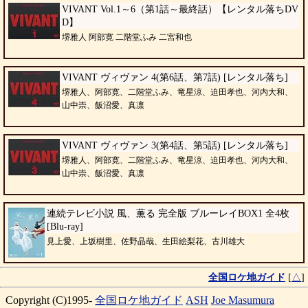
VIVANT Vol.1～6（第1話～最終話）【レンタル落ちDV
D】
堺雅人 阿部寛 二階堂ふみ 二宮和也
VIVANT ヴィヴァン 4(第6話、第7話) [レンタル落ち]
堺雅人、阿部寛、二階堂ふみ、竜星涼、迫田孝也、河内大和、
山中崇、飯沼愛、真凛
VIVANT ヴィヴァン 3(第4話、第5話) [レンタル落ち]
堺雅人、阿部寛、二階堂ふみ、竜星涼、迫田孝也、河内大和、
山中崇、飯沼愛、真凛
連続テレビ小説 風、薫る 完全版 ブルーレイBOX1 全4枚
[Blu-ray]
見上愛、上坂樹里、佐野晶哉、生田絵梨花、古川雄大
全国ロケ地ガイド
[
△
]
Copyright (C)1995-
全国ロケ地ガイド
ASH
Joe Masumura