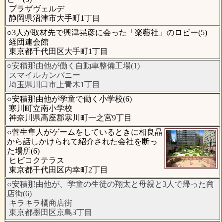
プラザヴェルデ
静岡県沼津市大手町1丁目
○3人が取材先で興津晃彦に会った「楽藝社」のロビー(5)
経団連会館
東京都千代田区大手町1丁目
○安積那由他が働く自動車整備工場(1)
スマイルカンパニー
埼玉県川口市上青木1丁目
○安積那由他が学童で働く小学校(6)
寒川町立南小学校
神奈川県高座郡寒川町一之宮9丁目
○菅生隼人がゲームをしているときに相良晶
から話しかけられて紹介された会社を断っ
た場所(6)
ヒビコクテラス
東京都千代田区内幸町2丁目
○安積那由他が、学童の生徒の翔太と母親と3人で帰った商
店街(6)
キラキラ橘商店街
東京都墨田区京島3丁目