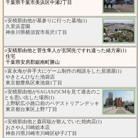
千葉県千葉市美浜区中瀬2丁目
○安積那由他が墓参りに行った墓地(1)
久里浜霊園
神奈川県横須賀市長沢1丁目
○安積那由他と菅生隼人が玄関先ですれ違った緒方家(1)
住宅
千葉県安房郡鋸南町勝山
○富永海が井手大にゲーム制作の相談をした居酒屋(1)
やきとんひなた池袋店
東京都豊島区東池袋1丁目
○安積那由他がSAGASのCMを見て過去のこ
とを思い出した場所(1)
上野駅広小路口前のペデストリアンデッキ
東京都台東区上野7丁目
○安積那由他と森田聡が飲んでいた焼肉店(1)
おさやん川崎総本店
神奈川県川崎市川崎区砂子2丁目