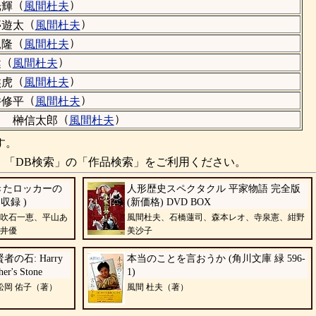
（
）
光輝
風間杜夫
（
）
亭遊太
風間杜夫
（
）
見隆
風間杜夫
（
）
健
風間杜夫
（
）
熊虎
風間杜夫
（
）
井修平
風間杜夫
）
（
）
榊信太郎
風間杜夫
す。
、「DB検索」の「作品検索」をご利用ください。
きたロッカーの
人形歴史スペクタクル 平家物語 完全版
収録 )
(新価格) DVD BOX
吹石一恵、平山あ
風間杜夫、石橋蓮司、森本レオ、寺泉憲、紺野
井優
美沙子
石: Harry
本当のことを言おうか (角川文庫 緑 596-
her's Stone
1)
松岡 佑子（著）
風間 杜夫（著）