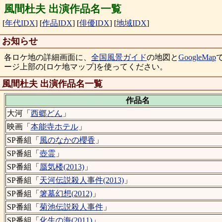
風間杜夫 出演作品名一覧
[
年代IDX
]
[
作品IDX
]
[
俳優IDX
]
[
地域IDX
]
お知らせ
各ロケ地の詳細画面に、
全国風景ガイド
の地図と
GoogleMap
ージ上部の[ロケ地マップ]を使ってください。
風間杜夫 出演作品名一覧
作品名
大河「
西郷どん
」
映画「
本能寺ホテル
」
SP番組「
風のなかの櫻香
」
SP番組「
壺霊
」
SP番組「
蜃気楼(2013)
」
SP番組「
天河伝説殺人事件(2013)
」
SP番組「
箸墓幻想(2012)
」
SP番組「
菊池伝説殺人事件
」
SP番組「
化生の海(2011)
」