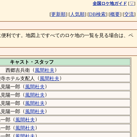
全国ロケ地ガイド
[
▽
]
[
更新順
]
[
人気順
]
[
DB検索
]
[
概要
]
[
交流
]
に便利です。地図上ですべてのロケ地の一覧を見る場合は、ペ
キャスト・
スタッフ
）
（
）
西郷吉兵衛
風間杜夫
（
）
能寺ホテル支配人
風間杜夫
（
）
浅見陽一郎
風間杜夫
（
）
浅見陽一郎
風間杜夫
（
）
浅見陽一郎
風間杜夫
（
）
浅見陽一郎
風間杜夫
（
）
陽一郎
風間杜夫
（
）
陽一郎
風間杜夫
（
）
陽一郎
風間杜夫