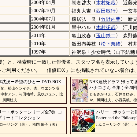
（
）
2008年04月
朝倉啓太
木村拓哉
近藤
（
）
2007年10月
福丸大吉
西田敏行
一玄
（
）
2004年07月
棟居弘一良
竹野内豊
新
（
）
2004年01月
里中ハル
木村拓哉
江川
（
）
2014年
亀山政春
玉山鉄二
森野
（
）
2010年
飯田布美枝
松下奈緒
村
：
（
1997年
神沢泉
少女時代
山下結穂
）と、検索時に一致した俳優名、スタッフ名を表示していま
ご利用ください。 「俳優IDX」にも掲載されていない場合は
本沈没ー希望のひとー DVD-BOX
NHK連続ドラマ 帰って
ハナコさん 全集 ( 全20回
栗旬、松山ケンイチ、杏、ウエンツ瑛
、中村アン、与田祐希、風吹ジュン、比
ともさかりえ、石井まゆみ、
、風間杜夫
や、風間杜夫、小西美帆、徳
リー・ポッターシリーズ全7巻: コ
ハリー・ポッターと賢者の
プリートコレクション
Potter and the Philosop
K.ローリング（著）、松岡 佑子（著）
J.K.ローリング（著）、