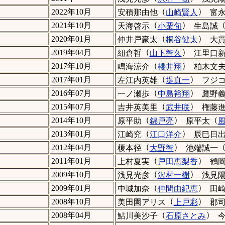
（
）
2022年10月
安積那由他
山崎賢人
富
（
）
2021年10月
天海啓示
小栗旬
生島誠
（
）
2020年01月
仲井戸豪太
桐谷健太
大
（
）
2019年04月
紐倉哲
山下智久
江里口
（
）
2017年10月
鳴海涼介
櫻井翔
柏木文
（
）
2017年01月
左江内英雄
堤真一
フジ
（
）
2016年07月
一ノ瀬歩
中島裕翔
鷹野
（
）
2015年07月
吉井英美里
武井咲
権藤
（
）
（
2014年10月
原平助
錦戸亮
原平太
（
）
2013年01月
江崎究
江口洋介
辰巳日
（
）
2012年04月
榎本径
大野智
池端誠一
（
）
2011年01月
上村夏実
戸田恵梨香
鶴
（
）
2009年10月
浅見光彦
沢村一樹
浅見
（
）
2009年01月
中城加奈
仲間由紀恵
田
（
）
2008年10月
美田園アリス
上戸彩
郡
（
）
2008年04月
鮎川美沙子
石原さとみ