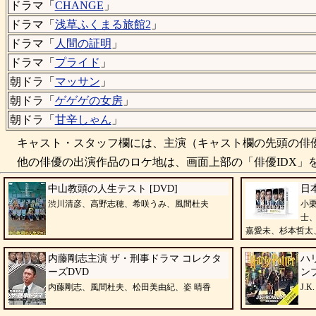
ドラマ「
CHANGE
」
ドラマ「
浅草ふくまる旅館2
」
ドラマ「
人間の証明
」
ドラマ「
プライド
」
朝ドラ「
マッサン
」
朝ドラ「
ゲゲゲの女房
」
朝ドラ「
甘辛しゃん
」
キャスト・スタッフ欄には、主演（キャスト欄の先頭の俳優
他の俳優の出演作品のロケ地は、画面上部の「俳優IDX」を
中山教頭の人生テスト [DVD]
日
渋川清彦、高野志穂、希咲うみ、風間杜夫
小
士
嘉愛未、杉本哲太
内藤剛志主演 ザ・刑事ドラマ コレクタ
ハ
ーズDVD
ン
内藤剛志、風間杜夫、松田美由紀、姿 晴香
J.