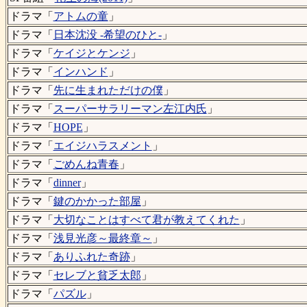
ドラマ「
アトムの童
」
ドラマ「
日本沈没 -希望のひと-
」
ドラマ「
ケイジとケンジ
」
ドラマ「
インハンド
」
ドラマ「
先に生まれただけの僕
」
ドラマ「
スーパーサラリーマン左江内氏
」
ドラマ「
HOPE
」
ドラマ「
エイジハラスメント
」
ドラマ「
ごめんね青春
」
ドラマ「
dinner
」
ドラマ「
鍵のかかった部屋
」
ドラマ「
大切なことはすべて君が教えてくれた
」
ドラマ「
浅見光彦～最終章～
」
ドラマ「
ありふれた奇跡
」
ドラマ「
セレブと貧乏太郎
」
ドラマ「
パズル
」