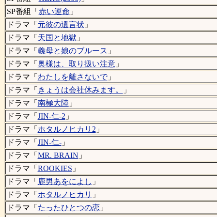
SP番組「
赤い運命
」
ドラマ「
元彼の遺言状
」
ドラマ「
天国と地獄
」
ドラマ「
義母と娘のブルース
」
ドラマ「
奥様は、取り扱い注意
」
ドラマ「
わたしを離さないで
」
ドラマ「
きょうは会社休みます。
」
ドラマ「
南極大陸
」
ドラマ「
JIN-仁-2
」
ドラマ「
ホタルノヒカリ2
」
ドラマ「
JIN-仁-
」
ドラマ「
MR. BRAIN
」
ドラマ「
ROOKIES
」
ドラマ「
鹿男あをによし
」
ドラマ「
ホタルノヒカリ
」
ドラマ「
たったひとつの恋
」