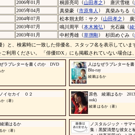
（
）
（
2006年01月
桐原亮司
山田孝之
唐沢雪穂
（
）
（
2005年04月
真柴豪
市原隼人
真柴みちる
：
（
）
2004年07月
松本朔太郎
サク
山田孝之
廣
（
）
（
2003年07月
鳴川周平
本木雅弘
光石繭
綾
（
）
（
2003年01月
中村秀雄
草彅剛
杉田めぐみ
）と、検索時に一致した俳優名、スタッフ名を表示していま
ご利用ください。 「俳優IDX」にも掲載されていない場合は
ぜラブレターを書くのか DVD
人はなぜラブレターを書
Blu-ray
るか
綾瀬はるか
ノイセカイ ０２
原色 綾瀬はるか 2013―2
ook)
るか（著）
綾瀬 はるか（著）
綾瀬はるか
ノスタルジック・サマー:
集：黒髪清楚な彼女と
はるか（著）