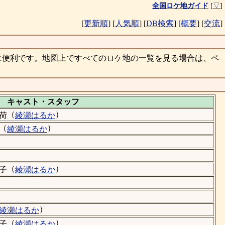
全国ロケ地ガイド
[
▽
]
[
更新順
]
[
人気順
]
[
DB検索
]
[
概要
]
[
交流
]
に便利です。地図上ですべてのロケ地の一覧を見る場合は、ペ
キャスト・
スタッフ
（
）
荷
綾瀬はるか
（
）
綾瀬はるか
）
（
）
子
綾瀬はるか
）
綾瀬はるか
（
）
子
綾瀬はるか