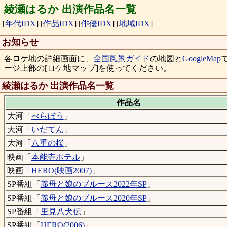
綾瀬はるか 出演作品名一覧
[
年代IDX
]
[
作品IDX
]
[
俳優IDX
]
[
地域IDX
]
お知らせ
各ロケ地の詳細画面に、
全国風景ガイド
の地図と
GoogleMap
ージ上部の[ロケ地マップ]を使ってください。
綾瀬はるか 出演作品名一覧
作品名
大河「
べらぼう
」
大河「
いだてん
」
大河「
八重の桜
」
映画「
本能寺ホテル
」
映画「
HERO(映画2007)
」
SP番組「
義母と娘のブルース2022年SP
」
SP番組「
義母と娘のブルース2020年SP
」
SP番組「
里見八犬伝
」
SP番組「
HERO(2006)
」