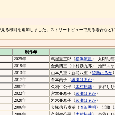
で見る機能を追加しました。ストリートビューで見る場合など
制作年
（
）
2025年
蔦屋重三郎
横浜流星
九郎助稲
（
）
2019年
金栗四三
中村勘九郎
池部スヤ
：
（
2013年
山本八重
新島八重
綾瀬はるか
（
）
2017年
倉本繭子
綾瀬はるか
（
）
2007年
久利生公平
木村拓哉
泉谷りり
（
）
2022年
宮本亜希子
綾瀬はるか
（
）
2020年
岩木亜希子
綾瀬はるか
（
）
（
2006年
犬塚信乃戌孝
滝沢秀明
浜路
（
）
2006年
久利生公平
木村拓哉
泉谷りり