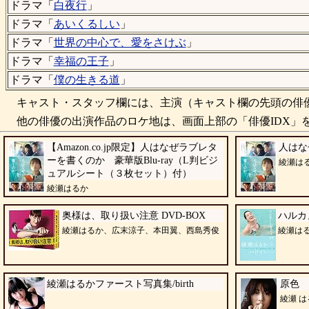
ドラマ「
白夜行
」
ドラマ「
あいくるしい
」
ドラマ「
世界の中心で、愛をさけぶ
」
ドラマ「
幸福の王子
」
ドラマ「
僕の生きる道
」
キャスト・スタッフ欄には、主演（キャスト欄の先頭の俳優
他の俳優の出演作品のロケ地は、画面上部の「俳優IDX」を
【Amazon.co.jp限定】人はなぜラブレタ
人はな
ーを書くのか 豪華版Blu-ray（L判ビジ
綾瀬は
ュアルシート（３枚セット）付）
綾瀬はるか
奥様は、取り扱い注意 DVD-BOX
ハルカ
綾瀬はるか、広末涼子、本田翼、西島秀俊
綾瀬は
綾瀬はるかファースト写真集/birth
原色 
綾瀬 