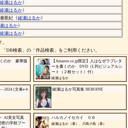
）
綾瀬はるか
）
綾瀬はるか
（
）
瀬亜紀
綾瀬はるか
）
瀬はるか
）
綾瀬はるか
す。
、「DB検索」の「作品検索」をご利用ください。
くのか 豪華版
【Amazon.co.jp限定】人はなぜラブレタ
ーを書くのか DVD（L判ビジュアルシ
ート（２枚セット）付）
綾瀬はるか
024 (文春e-b
綾瀬はるか写真集 HEROINE
 AI美女写真
ハルカノイセカイ ０６
秘密の学校プー
綾瀬はるか（著）、川島小鳥（著）