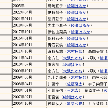
（
）
2005年
島崎直子
綾瀬はるか
（
）
2022年04月
剣持麗子
綾瀬はるか
（
）
2021年01月
望月彩子
綾瀬はるか
（
）
2018年07月
岩木亜希子
綾瀬はるか
（
）
2017年10月
伊佐山菜美
綾瀬はるか
（
）
2016年01月
保科恭子
綾瀬はるか
（
）
2014年10月
青石花笑
綾瀬はるか
（
）
（
2011年10月
倉持岳志
木村拓哉
高岡美雪
（
）
（
2011年04月
南方仁
大沢たかお
橘咲
綾瀬
（
）
2010年07月
雨宮蛍
綾瀬はるか
（
）
（
2009年10月
南方仁
大沢たかお
橘咲
綾瀬
（
）
2009年05月
九十九龍介
木村拓哉
由里和音
（
）
2008年04月
川藤幸一
佐藤隆太
御子柴響子
（
）
（
2008年01月
小川孝信
玉木宏
藤原道子
綾
（
）
2007年07月
雨宮蛍
綾瀬はるか
（
）
（
2006年10月
神崎弘人
亀梨和也
月丘菜緒