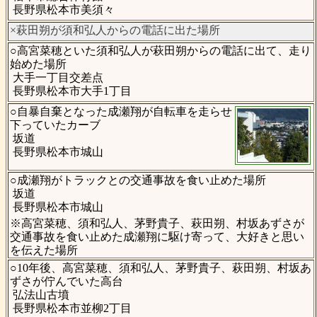
長野県松本市美須々
×萩田朔が須和弘人からの電話に出た場所
○高宮菜穂といた須和弘人が萩田朔からの電話に出て、走り
始めた場所
大手一丁目交差点
長野県松本市大手1丁目
○自暴自棄となった成瀬翔が自転車を走らせ
下っていたカーブ
坂道
長野県松本市城山
○成瀬翔がトラックとの交通事故を食い止めた場所
坂道
長野県松本市城山
※高宮菜穂、須和弘人、茅野貴子、萩田朔、村坂あずさが
交通事故を食い止めた成瀬翔に駆け寄って、大好きと思い
を伝えた場所
○10年後、高宮菜穂、須和弘人、茅野貴子、萩田朔、村坂あ
ずさが佇んでいた高台
弘法山古墳
長野県松本市並柳2丁目