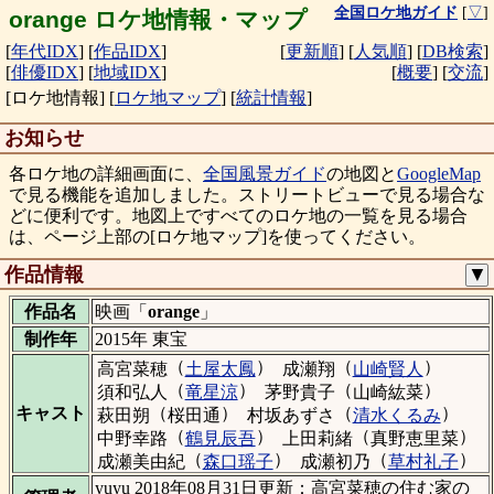
全国ロケ地ガイド
[
▽
]
orange ロケ地情報・マップ
[
年代IDX
]
[
作品IDX
]
[
更新順
]
[
人気順
]
[
DB検索
]
[
俳優IDX
]
[
地域IDX
]
[
概要
]
[
交流
]
[ロケ地情報]
[
ロケ地マップ
]
[
統計情報
]
お知らせ
各ロケ地の詳細画面に、
全国風景ガイド
の地図と
GoogleMap
で見る機能を追加しました。ストリートビューで見る場合な
どに便利です。地図上ですべてのロケ地の一覧を見る場合
は、ページ上部の[ロケ地マップ]を使ってください。
作品情報
▼
作品名
映画「
orange
」
制作年
2015年 東宝
（
）
（
）
高宮菜穂
土屋太鳳
成瀬翔
山崎賢人
（
）
（
）
須和弘人
竜星涼
茅野貴子
山崎紘菜
（
）
（
）
キャスト
萩田朔
桜田通
村坂あずさ
清水くるみ
（
）
（
）
中野幸路
鶴見辰吾
上田莉緒
真野恵里菜
（
）
（
）
成瀬美由紀
森口瑶子
成瀬初乃
草村礼子
yuyu 2018年08月31日更新：高宮菜穂の住む家の