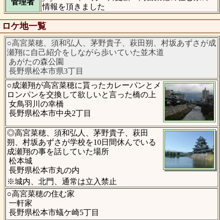
管理者
情報を頂きました
ロケ地一覧
○高宮菜穂、須和弘人、茅野貴子、萩田朔、村坂あずさが成
瀬翔に自己紹介をしながら歩いていた並木道
あがたの森公園
長野県松本市県3丁目
○成瀬翔が高宮菜穂に貰ったカレーパンとメ
ロンパンを交換して欲しいと言った橋の上
女鳥羽川の幸橋
長野県松本市中央2丁目
◎高宮菜穂、須和弘人、茅野貴子、萩田
朔、村坂あずさが学校を10日間休んでいる
成瀬翔の事を話していた場所
松本城
長野県松本市丸の内
※城内、北門、通常は立入禁止
○高宮菜穂の住む家
一軒家
長野県松本市蟻ケ崎5丁目