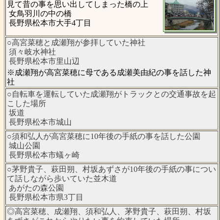
見て昔の事を思い出してしまった橋の上
女鳥羽川の中の橋
長野県松本市大手4丁目
○高宮菜穂と成瀬翔が参拝していた神社
須々岐水神社
長野県松本市里山辺
※成瀬翔が高宮菜穂に母である成瀬美由紀の事を話した神
社
○自転車を運転していた成瀬翔がトラックとの交通事故を起
こした場所
坂道
長野県松本市城山
○須和弘人が高宮菜穂に10年後の手紙の事を話した公園
城山公園
長野県松本市蟻ヶ崎
○茅野貴子、萩田朔、村坂あずさが10年後の手紙の事につい
て話しながら歩いていた並木道
あがたの森公園
長野県松本市県3丁目
◎高宮菜穂、成瀬翔、須和弘人、茅野貴子、萩田朔、村坂