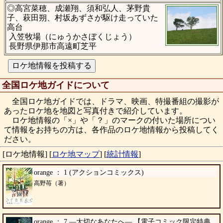
◎高宮菜穂、成瀬翔、須和弘人、茅野貴
子、萩田朔、村坂あずさが駆け走っていた
高台
入笠牧場（にゅうかさぼくじょう）
長野県伊那市高遠町芝平
全国ロケ地ガイドについて
全国ロケ地ガイドでは、ドラマ、映画、特撮番組の撮影が
あったロケ地を地図と写真付きで紹介しています。
ロケ地情報の「×」や「？」のマークの付いた場所につい
て情報をお持ちの方は、各作品のロケ地情報から投稿してく
ださい。
[ロケ地情報]
[
ロケ地マップ
]
[
統計情報
]
orange ： 1 (アクションコミックス)
高野苺（著）
orange ： 7 ―大切なあなたへ― 【電子コミック限定特典