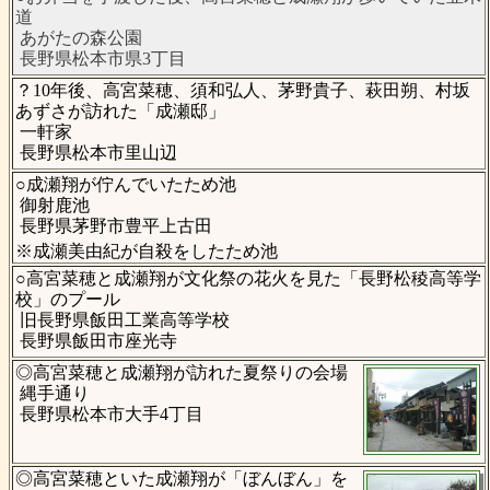
道
あがたの森公園
長野県松本市県3丁目
？10年後、高宮菜穂、須和弘人、茅野貴子、萩田朔、村坂
あずさが訪れた「成瀬邸」
一軒家
長野県松本市里山辺
○成瀬翔が佇んでいたため池
御射鹿池
長野県茅野市豊平上古田
※成瀬美由紀が自殺をしたため池
○高宮菜穂と成瀬翔が文化祭の花火を見た「長野松稜高等学
校」のプール
旧長野県飯田工業高等学校
長野県飯田市座光寺
◎高宮菜穂と成瀬翔が訪れた夏祭りの会場
縄手通り
長野県松本市大手4丁目
◎高宮菜穂といた成瀬翔が「ぼんぼん」を