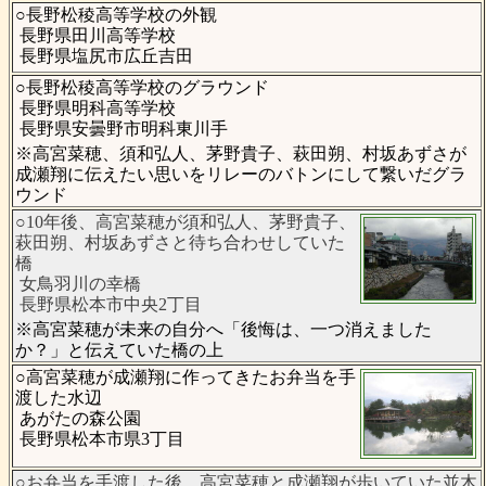
○長野松稜高等学校の外観
長野県田川高等学校
長野県塩尻市広丘吉田
○長野松稜高等学校のグラウンド
長野県明科高等学校
長野県安曇野市明科東川手
※高宮菜穂、須和弘人、茅野貴子、萩田朔、村坂あずさが
成瀬翔に伝えたい思いをリレーのバトンにして繋いだグラ
ウンド
○10年後、高宮菜穂が須和弘人、茅野貴子、
萩田朔、村坂あずさと待ち合わせしていた
橋
女鳥羽川の幸橋
長野県松本市中央2丁目
※高宮菜穂が未来の自分へ「後悔は、一つ消えました
か？」と伝えていた橋の上
○高宮菜穂が成瀬翔に作ってきたお弁当を手
渡した水辺
あがたの森公園
長野県松本市県3丁目
○お弁当を手渡した後、高宮菜穂と成瀬翔が歩いていた並木