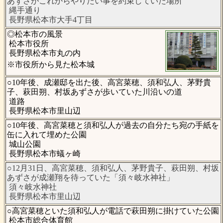
あずさがこれからやりたい事を約束していた場所
縄手通り
長野県松本市大手4丁目
◎松本市の風景
松本市役所
長野県松本市丸の内
※市役所から見た松本城
○10年後、成瀬邸を出た後、高宮菜穂、須和弘人、茅野貴
子、萩田朔、村坂あずさが歩いていた川沿いの道
道路
長野県松本市里山辺
○10年後、高宮菜穂と須和弘人が過去の自分たち宛の手紙を
缶に入れて埋めた公園
城山公園
長野県松本市蟻ヶ崎
○12月31日、高宮菜穂、須和弘人、茅野貴子、萩田朔、村坂
あずさが成瀬翔を待っていた「須々岐水神社」
須々岐水神社
長野県松本市里山辺
○高宮菜穂といた須和弘人が電話で萩田朔に掛けていた公園
松本市総合体育館