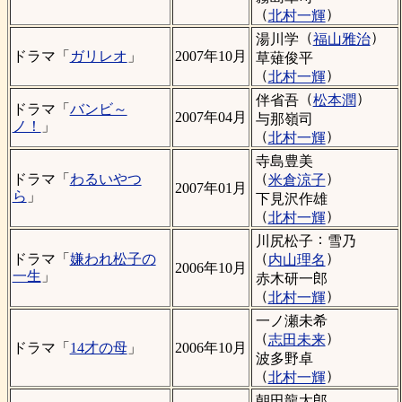
（
）
北村一輝
（
）
湯川学
福山雅治
ドラマ「
ガリレオ
」
2007年10月
草薙俊平
（
）
北村一輝
（
）
伴省吾
松本潤
ドラマ「
バンビ～
2007年04月
与那嶺司
ノ！
」
（
）
北村一輝
寺島豊美
（
）
ドラマ「
わるいやつ
米倉涼子
2007年01月
ら
」
下見沢作雄
（
）
北村一輝
：
川尻松子
雪乃
（
）
ドラマ「
嫌われ松子の
内山理名
2006年10月
一生
」
赤木研一郎
（
）
北村一輝
一ノ瀬未希
（
）
志田未来
ドラマ「
14才の母
」
2006年10月
波多野卓
（
）
北村一輝
朝田龍太郎