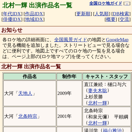
全国ロケ地ガイド
[
▽
]
北村一輝 出演作品名一覧
[
年代IDX
]
[
作品IDX
]
[
更新順
]
[
人気順
]
[
DB検索
]
[
俳優IDX
]
[
地域IDX
]
[
概要
]
[
交流
]
お知らせ
各ロケ地の詳細画面に、
全国風景ガイド
の地図と
GoogleMap
で見る機能を追加しました。ストリートビューで見る場合な
どに便利です。地図上ですべてのロケ地の一覧を見る場合
は、ページ上部の[ロケ地マップ]を使ってください。
北村一輝 出演作品名一覧
作品名
制作年
キャスト・
スタッフ
：
直江兼続
樋口与六
（
）
妻夫木聡
大河「
天地人
」
2009年
上杉景勝
（
）
北村一輝
北条時宗
（
）
大河「
北条時宗
」
2001年
和泉元彌
平頼綱
（
）
北村一輝
（
）
湯川学
福山雅治