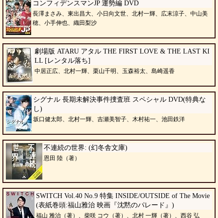
コンフィデンスマンJP 運勢編 DVD
長澤まさみ、東出昌大、小日向文世、北村一輝、広末涼子、中山美
穂、小手伸也、織田梨沙
劇場版 ATARU アタル THE FIRST LOVE & THE LAST KI
LL [レンタル落ち]
中居正広、北村一輝、栗山千明、玉森裕太、島崎遥香
シグナル 長期未解決事件捜査班 スペシャル DVD(特典な
し)
坂口健太郎、北村一輝、吉瀬美智子、木村祐一、池田鉄洋
不連続の世界: (幻冬舎文庫)
恩田 陸（著）
SWITCH Vol.40 No.9 特集 INSIDE/OUTSIDE of The Movie
(表紙巻頭:福山雅治 映画『沈黙のパレード』)
福山 雅治（著）、柴咲 コウ（著）、北村 一輝（著）、西谷 弘