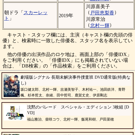
川原喜美子
（
）
朝ドラ「
スカーレッ
戸田恵梨香
2019年
ト
」
川原常治
（
）
北村一輝
キャスト・スタッフ欄には、主演（キャスト欄の先頭の俳
優）と、検索時に一致した俳優名、スタッフ名を表示してい
ます。
他の俳優の出演作品のロケ地は、画面上部の「俳優IDX」
をご利用ください。 「俳優IDX」にも掲載されていない場
合は、「DB検索」の「作品検索」をご利用ください。
劇場版シグナル 長期未解決事件捜査班 DVD通常版(特典な
し)
坂口健太郎、北村一輝、吉瀬美智子、木村祐一、池田鉄洋、青野
楓、杉本哲太、奈緒、田中哲司、鹿賀丈史、伊原剛志
沈黙のパレード スペシャル・エディション 3枚組 [D
VD]
福山雅治、柴咲コウ、北村一輝、飯尾和樹、戸田菜穂