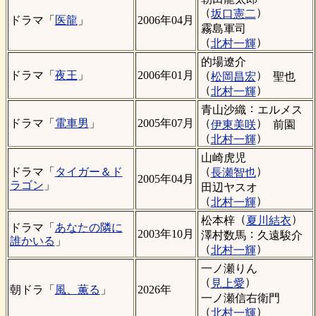
（
）
坂口憲二
ドラマ「
医龍
」
2006年04月
霧島軍司
（
）
北村一輝
的場遼介
（
）
ドラマ「
夜王
」
2006年01月
松岡昌宏
聖也
（
）
北村一輝
：
青山沙織
エルメス
（
）
ドラマ「
電車男
」
2005年07月
伊東美咲
前園
（
）
北村一輝
山崎虎児
（
）
ドラマ「
タイガー＆ド
長瀬智也
2005年04月
ラゴン
」
田辺ヤスオ
（
）
北村一輝
（
）
松本梓
夏川結衣
ドラマ「
あなたの隣に
：
2003年10月
澤村数馬
久遠駿介
誰かいる
」
（
）
北村一輝
一ノ瀬りん
（
）
見上愛
朝ドラ「
風、薫る
」
2026年
一ノ瀬信右衛門
（
）
北村一輝