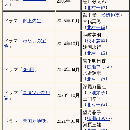
2005年
笹川敬太郎
ズ
」
（
）
北村一輝
（
）
御上孝
松坂桃李
ドラマ「
御上先生
」
2025年01月
古代真秀
（
）
北村一輝
神崎美羽
（
）
ドラマ「
わたしの宝
松本若菜
2024年10月
物
」
浅岡忠行
（
）
北村一輝
雪平明日香
（
）
広瀬アリス
ドラマ「
366日
」
2024年04月
水野輝彦
（
）
北村一輝
深堀万里江
（
）
ドラマ「
コタツがない
小池栄子
2023年10月
家
」
土門幸平
（
）
北村一輝
望月彩子
（
）
綾瀬はるか
ドラマ「
天国と地獄
」
2021年01月
河原三雄