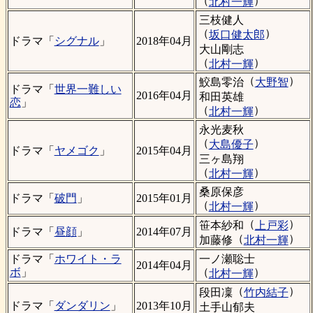
（
）
北村一輝
三枝健人
（
）
坂口健太郎
ドラマ「
シグナル
」
2018年04月
大山剛志
（
）
北村一輝
（
）
鮫島零治
大野智
ドラマ「
世界一難しい
2016年04月
和田英雄
恋
」
（
）
北村一輝
永光麦秋
（
）
大島優子
ドラマ「
ヤメゴク
」
2015年04月
三ヶ島翔
（
）
北村一輝
桑原保彦
ドラマ「
破門
」
2015年01月
（
）
北村一輝
（
）
笹本紗和
上戸彩
ドラマ「
昼顔
」
2014年07月
（
）
加藤修
北村一輝
一ノ瀬聡士
ドラマ「
ホワイト・ラ
2014年04月
（
）
ボ
」
北村一輝
（
）
段田凜
竹内結子
ドラマ「
ダンダリン
」
2013年10月
土手山郁夫