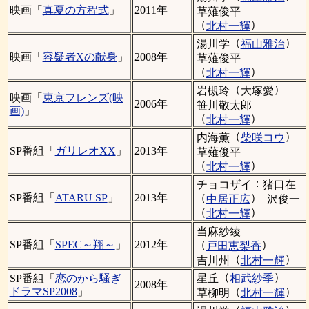
映画「
真夏の方程式
」
2011年
草薙俊平
（
）
北村一輝
（
）
湯川学
福山雅治
映画「
容疑者Xの献身
」
2008年
草薙俊平
（
）
北村一輝
（
）
岩槻玲
大塚愛
映画「
東京フレンズ(映
2006年
笹川敬太郎
画)
」
（
）
北村一輝
（
）
内海薫
柴咲コウ
SP番組「
ガリレオXX
」
2013年
草薙俊平
（
）
北村一輝
：
チョコザイ
猪口在
（
）
SP番組「
ATARU SP
」
2013年
中居正広
沢俊一
（
）
北村一輝
当麻紗綾
（
）
SP番組「
SPEC～翔～
」
2012年
戸田恵梨香
（
）
吉川州
北村一輝
（
）
星丘
相武紗季
SP番組「
恋のから騒ぎ
2008年
（
）
ドラマSP2008
」
草柳明
北村一輝