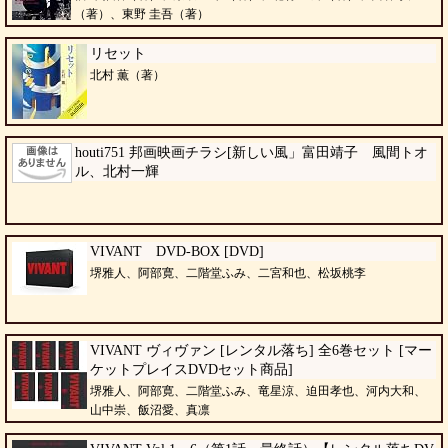
（著）、東野 圭吾（著）
リセット
北村 薫（著）
houti751 邦画映画チラシ[新しい風」富田靖子 風間トオ
ル、北村一輝
VIVANT DVD-BOX [DVD]
堺雅人、阿部寛、二階堂ふみ、二宮和也、松坂桃李
VIVANT ヴィヴァン [レンタル落ち] 全6巻セット [マー
ケットプレイスDVDセット商品]
堺雅人、阿部寛、二階堂ふみ、竜星涼、迫田孝也、河内大和、
山中崇、飯沼愛、真凛