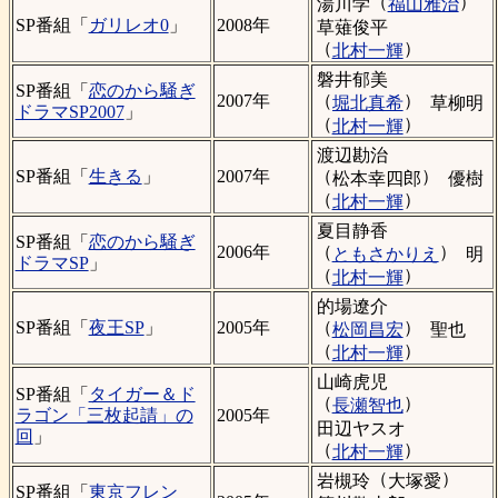
（
）
湯川学
福山雅治
SP番組「
ガリレオ0
」
2008年
草薙俊平
（
）
北村一輝
磐井郁美
SP番組「
恋のから騒ぎ
（
）
2007年
堀北真希
草柳明
ドラマSP2007
」
（
）
北村一輝
渡辺勘治
（
）
SP番組「
生きる
」
2007年
松本幸四郎
優樹
（
）
北村一輝
夏目静香
SP番組「
恋のから騒ぎ
（
）
2006年
ともさかりえ
明
ドラマSP
」
（
）
北村一輝
的場遼介
（
）
SP番組「
夜王SP
」
2005年
松岡昌宏
聖也
（
）
北村一輝
山崎虎児
SP番組「
タイガー＆ド
（
）
長瀬智也
ラゴン「三枚起請」の
2005年
田辺ヤスオ
回
」
（
）
北村一輝
（
）
岩槻玲
大塚愛
SP番組「
東京フレン