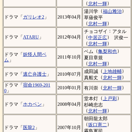
（
）
北村一輝
（
）
湯川学
福山雅治
ドラマ「
ガリレオ2
」
2013年04月
草薙俊平
（
）
北村一輝
：
チョコザイ
アタル
（
）
ドラマ「
ATARU
」
2012年04月
中居正広
沢俊一
（
）
北村一輝
（
）
ベム
亀梨和也
ドラマ「
妖怪人間ベ
2011年10月
夏目章規
ム
」
（
）
北村一輝
（
）
成田誠
上地雄輔
ドラマ「
逃亡弁護士
」
2010年07月
（
）
真船丈
北村一輝
ドラマ「
宿命1969-201
（
）
2010年01月
有川崇
北村一輝
0
」
（
）
堂本灯
上戸彩
ドラマ「
ホカベン
」
2008年04月
杉崎忠志
（
）
北村一輝
朝田龍太郎
（
）
坂口憲二
ドラマ「
医龍2
」
2007年10月
霧島軍司