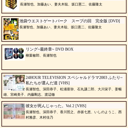
長瀬智也、加藤あい、妻夫木聡、坂口憲二、佐藤隆太
池袋ウエストゲートパーク スープの回 完全版 [DVD]
長瀬智也、加藤あい、妻夫木聡、坂口憲二、佐藤隆太
リング~最終章~ DVD BOX
柳葉敏郎、長瀬智也
24HOUR TELEVISION スペシャルドラマ2003 ふたり~
私たちが選んだ道 [VHS]
長瀬智也、深田恭子、松浦亜弥、石丸謙二郎、大川栄子、姜暢
雄、宮崎美子、内藤剛志、渡辺徹
彼女が死んじゃった。Vol.2 [VHS]
長瀬智也、深田恭子、香川照之、赤坂七恵、いしのようこ、西
村雅彦、木村佳乃