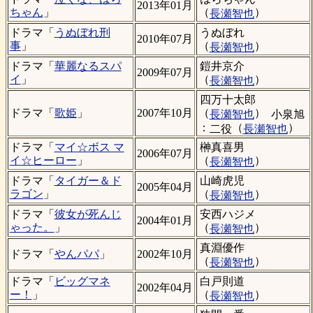
2013年01月
（
）
ちゃん
」
長瀬智也
うぬぼれ
ドラマ「
うぬぼれ刑
2010年07月
（
）
事
」
長瀬智也
鎧井京介
ドラマ「
華麗なるスパ
2009年07月
（
）
イ
」
長瀬智也
四万十太郎
（
）
ドラマ「
歌姫
」
2007年10月
長瀬智也
小泉旭
：
（
）
二役
長瀬智也
榊真喜男
ドラマ「
マイ☆ボス マ
2006年07月
（
）
イ☆ヒーロー
」
長瀬智也
山崎虎児
ドラマ「
タイガー＆ド
2005年04月
（
）
ラゴン
」
長瀬智也
安西ハジメ
ドラマ「
彼女が死んじ
2004年01月
（
）
ゃった。
」
長瀬智也
真淵優作
ドラマ「
やんパパ
」
2002年10月
（
）
長瀬智也
白戸則道
ドラマ「
ビッグマネ
2002年04月
（
）
ー！
」
長瀬智也