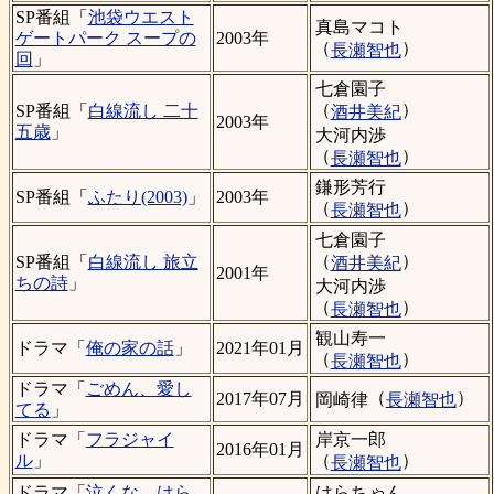
SP番組「
池袋ウエスト
真島マコト
ゲートパーク スープの
2003年
（
）
長瀬智也
回
」
七倉園子
（
）
SP番組「
白線流し 二十
酒井美紀
2003年
五歳
」
大河内渉
（
）
長瀬智也
鎌形芳行
SP番組「
ふたり(2003)
」
2003年
（
）
長瀬智也
七倉園子
（
）
SP番組「
白線流し 旅立
酒井美紀
2001年
ちの詩
」
大河内渉
（
）
長瀬智也
観山寿一
ドラマ「
俺の家の話
」
2021年01月
（
）
長瀬智也
ドラマ「
ごめん、愛し
（
）
2017年07月
岡崎律
長瀬智也
てる
」
岸京一郎
ドラマ「
フラジャイ
2016年01月
（
）
ル
」
長瀬智也
はらちゃん
ドラマ「
泣くな、はら