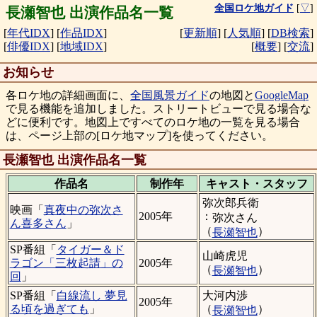
全国ロケ地ガイド
[
▽
]
長瀬智也 出演作品名一覧
[
年代IDX
]
[
作品IDX
]
[
更新順
]
[
人気順
]
[
DB検索
]
[
俳優IDX
]
[
地域IDX
]
[
概要
]
[
交流
]
お知らせ
各ロケ地の詳細画面に、
全国風景ガイド
の地図と
GoogleMap
で見る機能を追加しました。ストリートビューで見る場合な
どに便利です。地図上ですべてのロケ地の一覧を見る場合
は、ページ上部の[ロケ地マップ]を使ってください。
長瀬智也 出演作品名一覧
作品名
制作年
キャスト・
スタッフ
弥次郎兵衛
映画「
真夜中の弥次さ
：
2005年
弥次さん
ん喜多さん
」
（
）
長瀬智也
SP番組「
タイガー＆ド
山崎虎児
ラゴン「三枚起請」の
2005年
（
）
長瀬智也
回
」
大河内渉
SP番組「
白線流し 夢見
2005年
（
）
る頃を過ぎても
」
長瀬智也