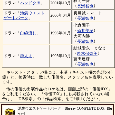
狭間一番
ドラマ「
ハンドク!!!
」
2001年10月
（
）
長瀬智也
：
真島誠
マコト
ドラマ「
池袋ウエスト
2000年04月
（
）
ゲートパーク
」
長瀬智也
七倉園子
（
）
酒井美紀
ドラマ「
白線流し
」
1996年01月
大河内渉
（
）
長瀬智也
：
結城愛永
まなえ
（
）
鈴木保奈美
ドラマ「
恋人よ
」
1995年10月
藤田達彦
（
）
長瀬智也
キャスト・スタッフ欄には、主演（キャスト欄の先頭の俳
優）と、検索時に一致した俳優名、スタッフ名を表示してい
ます。
他の俳優の出演作品のロケ地は、画面上部の「俳優IDX」
をご利用ください。 「俳優IDX」にも掲載されていない場
合は、「DB検索」の「作品検索」をご利用ください。
池袋ウエストゲートパーク Blu-ray COMPLETE BOX [Blu
-ray]