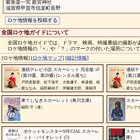
紫香楽一宮 新宮神社
滋賀県甲賀市信楽町長野
全国ロケ地ガイドについて
全国ロケ地ガイドでは、ドラマ、映画、特撮番組の撮影が
ロケ地情報の「×」や「？」のマークの付いた場所について
[ロケ地情報]
[
ロケ地マップ
]
[
統計情報
]
連続テレビ小説 スカーレット 完全版 10
連続テ
(第19週、第20週) [レンタル落ち]
(第21
戸田恵梨香、松下洸平、大島優子、林遣都、桜
戸田恵
庭ななみ、福田麻由子、伊藤健太郎、溝端淳
庭なな
平、羽野晶紀
平、羽野晶紀
果てしなきスカーレット (角川文庫)
スカーレ
細田 守（著）
アレク
ポケットモンスターSPECIAL スカーレ
スカー
ット・バイオレット (5)
庫)