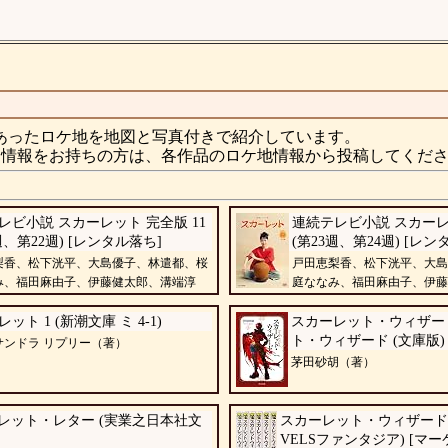
あったロケ地を地図と写真付きで紹介しています。
情報をお持ちの方は、各作品のロケ地情報から投稿してくだ
レビ小説 スカーレット 完全版 11
連続テレビ小説 スカーレッ
週、第22週) [レンタル落ち]
(第23週、第24週) [レン
梨香、松下洸平、大島優子、林遣都、桜
戸田恵梨香、松下洸平、大島
み、福田麻由子、伊藤健太郎、溝端淳
庭ななみ、福田麻由子、伊藤
平、羽野晶紀
ット 1 (新潮文庫 ミ 4-1)
スカーレット・ウィザー
ト・ウィザード (文庫版) 
サンドラ リプリー（著）
茅田砂胡（著）
レット・レター (実業之日本社文
スカーレット・ウィザード 
VELSファンタジア) [マ