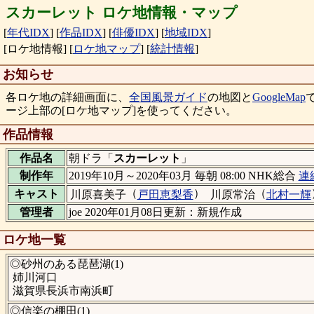
スカーレット ロケ地情報・マップ
[
年代IDX
]
[
作品IDX
]
[
俳優IDX
]
[
地域IDX
]
[ロケ地情報]
[
ロケ地マップ
]
[
統計情報
]
お知らせ
各ロケ地の詳細画面に、
全国風景ガイド
の地図と
GoogleMap
ージ上部の[ロケ地マップ]を使ってください。
作品情報
作品名
朝ドラ「
スカーレット
」
制作年
2019年10月～2020年03月 毎朝 08:00 NHK総合
連
（
）
（
キャスト
川原喜美子
戸田恵梨香
川原常治
北村一輝
管理者
joe 2020年01月08日更新：新規作成
ロケ地一覧
◎砂州のある琵琶湖(1)
姉川河口
滋賀県長浜市南浜町
◎信楽の棚田(1)