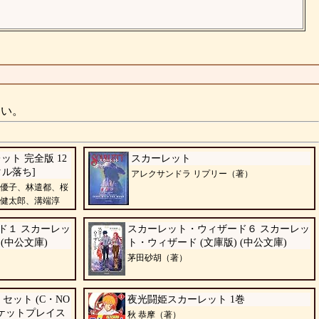
さい。
ト 完全版 12
スカーレット
タル落ち]
アレクサンドラ リプリー（著）
優子、林遣都、桜
健太郎、溝端淳
ド１ スカーレッ
スカーレット・ウィザード６ スカーレッ
(中公文庫)
ト・ウィザード (文庫版) (中公文庫)
茅田砂胡（著）
セット (C・NO
夜光闘姫スカーレット 1巻
ーケットプレイス
秋 恭摩（著）