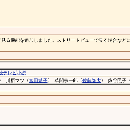
で見る機能を追加しました。ストリートビューで見る場合など
続テレビ小説
）
（
）
（
）
川原マツ
富田靖子
草間宗一郎
佐藤隆太
熊谷照子