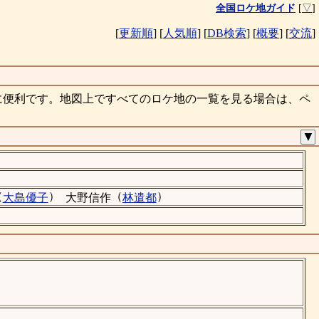
全国ロケ地ガイド
[
▽
]
[
更新順
]
[
人気順
]
[
DB検索
]
[
概要
]
[
交流
]
に便利です。地図上ですべてのロケ地の一覧を見る場合は、ペ
▼
（
）
（
）
大島優子
大野信作
林遣都