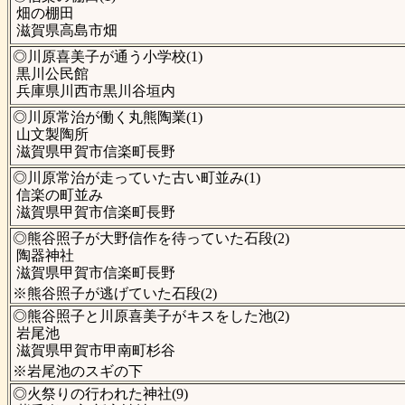
畑の棚田
滋賀県高島市畑
◎川原喜美子が通う小学校(1)
黒川公民館
兵庫県川西市黒川谷垣内
◎川原常治が働く丸熊陶業(1)
山文製陶所
滋賀県甲賀市信楽町長野
◎川原常治が走っていた古い町並み(1)
信楽の町並み
滋賀県甲賀市信楽町長野
◎熊谷照子が大野信作を待っていた石段(2)
陶器神社
滋賀県甲賀市信楽町長野
※熊谷照子が逃げていた石段(2)
◎熊谷照子と川原喜美子がキスをした池(2)
岩尾池
滋賀県甲賀市甲南町杉谷
※岩尾池のスギの下
◎火祭りの行われた神社(9)