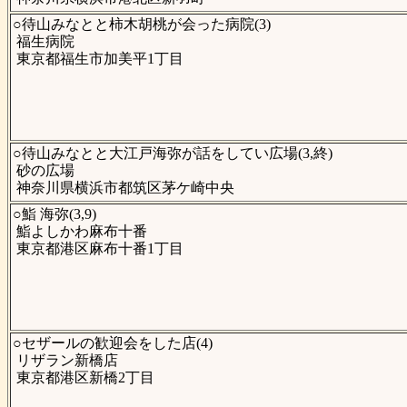
○待山みなとと柿木胡桃が会った病院(3)
福生病院
東京都福生市加美平1丁目
○待山みなとと大江戸海弥が話をしてい広場(3,終)
砂の広場
神奈川県横浜市都筑区茅ケ崎中央
○鮨 海弥(3,9)
鮨よしかわ麻布十番
東京都港区麻布十番1丁目
○セザールの歓迎会をした店(4)
リザラン新橋店
東京都港区新橋2丁目