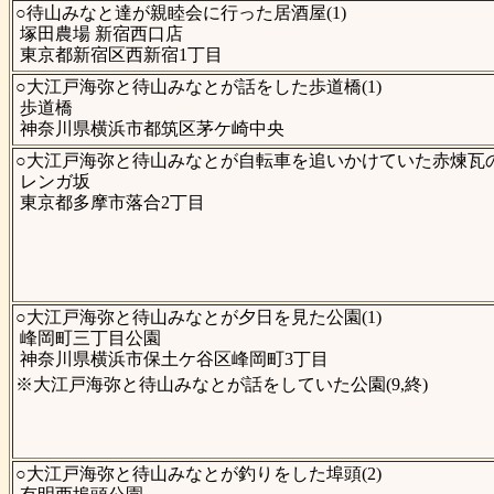
○待山みなと達が親睦会に行った居酒屋(1)
塚田農場 新宿西口店
東京都新宿区西新宿1丁目
○大江戸海弥と待山みなとが話をした歩道橋(1)
歩道橋
神奈川県横浜市都筑区茅ケ崎中央
○大江戸海弥と待山みなとが自転車を追いかけていた赤煉瓦の坂
レンガ坂
東京都多摩市落合2丁目
○大江戸海弥と待山みなとが夕日を見た公園(1)
峰岡町三丁目公園
神奈川県横浜市保土ケ谷区峰岡町3丁目
※大江戸海弥と待山みなとが話をしていた公園(9,終)
○大江戸海弥と待山みなとが釣りをした埠頭(2)