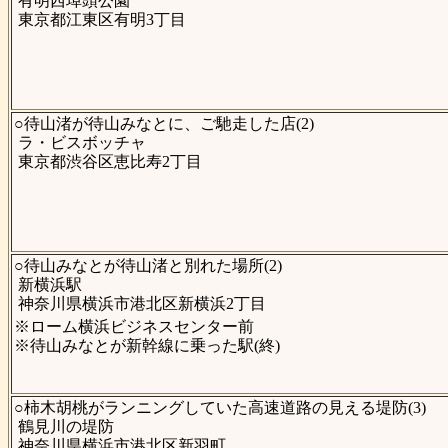
有明西埠頭公園
東京都江東区有明3丁目
○待山渚が待山みなとに、ご馳走した店(2)
ラ・ビスボッチャ
東京都渋谷区恵比寿2丁目
○待山みなとが待山渚と別れた場所(2)
新横浜駅
神奈川県横浜市港北区新横浜2丁目
※ローム横浜ビジネスセンター前
※待山みなとが新幹線に乗った駅(終)
○柿木胡桃がランニングしていた高速道路の見える堤防(3)
鶴見川の堤防
神奈川県横浜市港北区新羽町