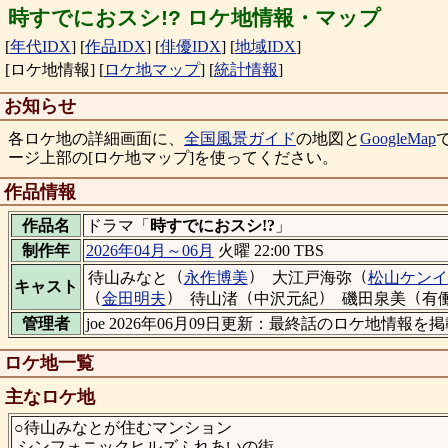
時すでにおスシ!? ロケ地情報・マップ
[
年代IDX
]
[
作品IDX
]
[
俳優IDX
]
[
地域IDX
]
[ロケ地情報]
[
ロケ地マップ
]
[
統計情報
]
お知らせ
各ロケ地の詳細画面に、
全国風景ガイド
の地図と
GoogleMap
ージ上部の[ロケ地マップ]を使ってください。
作品情報
作品名
ドラマ「
時すでにおスシ!?
」
制作年
2026年04月～06月
火曜 22:00 TBS
（
）
（
待山みなと
永作博美
大江戸海弥
松山ケンイ
キャスト
（
）
（
）
（
金田明夫
待山渚
中沢元紀
磯田泉美
有
管理者
joe 2026年06月09日更新：最終話のロケ地情報を
ロケ地一覧
主なロケ地
○待山みなとが住むマンション
シンフォニックヒルズふれあいの街