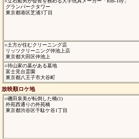
○立石船男が会長を務める大手玩具メーカー「Rits-Toy」
グランパークタワー
東京都港区芝浦3丁目
○土方が住むクリーニング店
リッツクリーニング仲池上店
東京都大田区仲池上
○待山家の墓がある墓地
富士見台霊園
東京都八王子市大谷町
放映順ロケ地
○磯田泉美が転倒した橋(1)
外苑西通りの外苑橋
東京都渋谷区千駄ケ谷1丁目