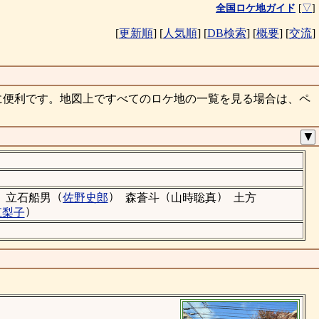
全国ロケ地ガイド
[
▽
]
[
更新順
]
[
人気順
]
[
DB検索
]
[
概要
]
[
交流
]
に便利です。地図上ですべてのロケ地の一覧を見る場合は、ペ
▼
（
）
（
）
立石船男
佐野史郎
森蒼斗
山時聡真
土方
）
江梨子