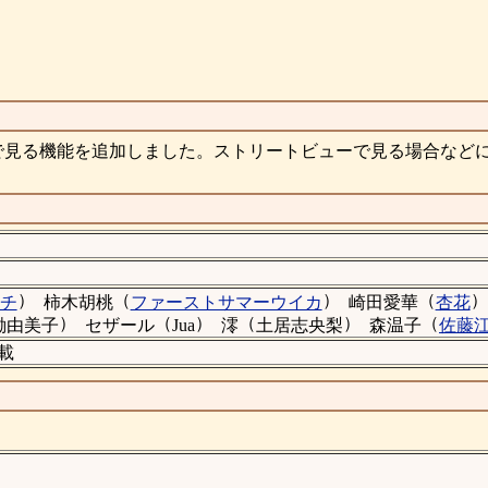
で見る機能を追加しました。ストリートビューで見る場合など
）
（
）
（
）
チ
柿木胡桃
ファーストサマーウイカ
崎田愛華
杏花
）
（
）
（
）
（
働由美子
セザール
Jua
澪
土居志央梨
森温子
佐藤
掲載