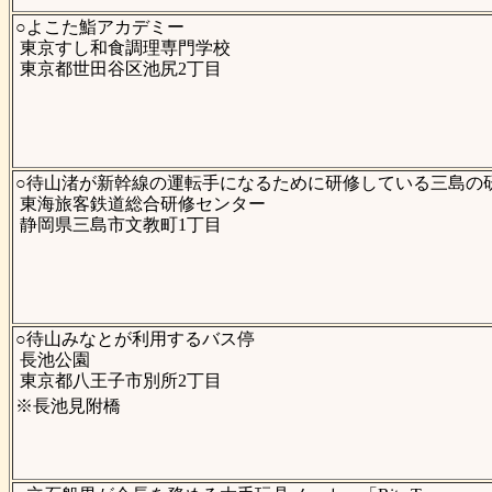
○よこた鮨アカデミー
東京すし和食調理専門学校
東京都世田谷区池尻2丁目
○待山渚が新幹線の運転手になるために研修している三島の
東海旅客鉄道総合研修センター
静岡県三島市文教町1丁目
○待山みなとが利用するバス停
長池公園
東京都八王子市別所2丁目
※長池見附橋