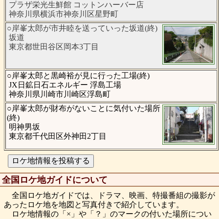
プラザ栄光生鮮館 コットンハーバー店
神奈川県横浜市神奈川区星野町
○岸峯太郎が市井睦を送っていった坂道(終)
坂道
東京都世田谷区岡本3丁目
○岸峯太郎と黒崎裕が見に行った工場(終)
JX日鉱日石エネルギー 浮島工場
神奈川県川崎市川崎区浮島町
○岸峯太郎が財布がないことに気付いた場所
(終)
明神男坂
東京都千代田区外神田2丁目
全国ロケ地ガイドについて
全国ロケ地ガイドでは、ドラマ、映画、特撮番組の撮影が
あったロケ地を地図と写真付きで紹介しています。
ロケ地情報の「×」や「？」のマークの付いた場所につい