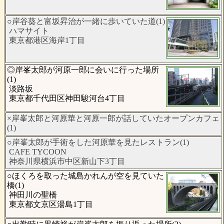
○岸谷葵と富坂昇治が一緒に歩いていた道(1)
ハマサイト
東京都港区海岸1丁目
◎岸峯太郎が河原一郎に会いに行った場所
(1)
淡路坂
東京都千代田区神田駿河台4丁目
×岸峯太郎と河原華と河原一郎が話していたオープンカフェ
(1)
○岸峯太郎が手術をした河原華を見たレストラン(1)
CAFE TYCOON
神奈川県横浜市中区新山下3丁目
○ほくろを取った城島かれんが空を見ていた
橋(1)
神田川の聖橋
東京都文京区湯島1丁目