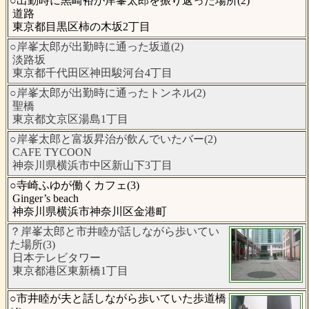
○出勤時に黒崎裕が岸峯太郎を振り返った場所(2)
道路
東京都目黒区柿の木坂2丁目
○岸峯太郎が出勤時に通った坂道(2)
淡路坂
東京都千代田区神田駿河台4丁目
○岸峯太郎が出勤時に通ったトンネル(2)
聖橋
東京都文京区湯島1丁目
○岸峯太郎と富坂昇治が飲んでいたバー(2)
CAFE TYCOON
神奈川県横浜市中区新山下3丁目
○寺崎ふゆが働くカフェ(3)
Ginger’s beach
神奈川県横浜市神奈川区金港町
？岸峯太郎と市井睦が話しながら歩いてい
た場所(3)
日本テレビタワー
東京都港区東新橋1丁目
○市井睦が夫と話しながら歩いていた歩道橋