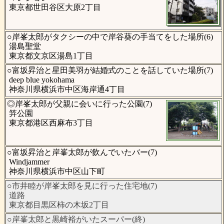
東京都世田谷区大原2丁目
○岸峯太郎がタクシーの中で岸谷葵の手当てをした場所(6)
湯島聖堂
東京都文京区湯島1丁目
○富坂昇治と星田美羽が結婚式のことを話していた場所(7)
deep blue yokohama
神奈川県横浜市中区海岸通4丁目
◎岸峯太郎が父親に会いに行った公園(7)
笄公園
東京都港区西麻布3丁目
○富坂昇治と岸峯太郎が飲んでいたバー(7)
Windjammer
神奈川県横浜市中区山下町
○市井睦が岸峯太郎を見に行った住宅地(7)
道路
東京都目黒区柿の木坂2丁目
○岸峯太郎と黒崎裕がいたスーパー(終)