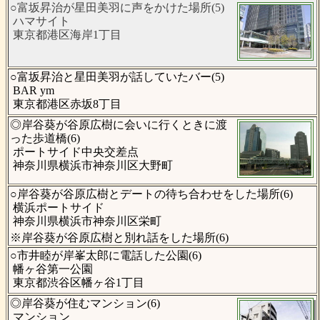
○富坂昇治が星田美羽に声をかけた場所(5)
ハマサイト
東京都港区海岸1丁目
○富坂昇治と星田美羽が話していたバー(5)
BAR ym
東京都港区赤坂8丁目
◎岸谷葵が谷原広樹に会いに行くときに渡
った歩道橋(6)
ポートサイド中央交差点
神奈川県横浜市神奈川区大野町
○岸谷葵が谷原広樹とデートの待ち合わせをした場所(6)
横浜ポートサイド
神奈川県横浜市神奈川区栄町
※岸谷葵が谷原広樹と別れ話をした場所(6)
○市井睦が岸峯太郎に電話した公園(6)
幡ヶ谷第一公園
東京都渋谷区幡ヶ谷1丁目
◎岸谷葵が住むマンション(6)
マンション