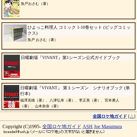
魚戸おさむ（著）
ひよっこ料理人 コミック 1-10巻セット (ビッグコミッ
クス)
魚戸 おさむ（著）
日曜劇場『VIVANT』第1シーズン公式ガイドブック
日曜劇場『VIVANT』 第１シーズン シナリオブック (単
行本)
福澤克雄（著）、八津弘幸（著）、李正美（著）、宮本勇人
（著）、山本奈奈（著）
全国ロケ地ガイド
[
△
]
Copyright (C)1995-
全国ロケ地ガイド
ASH
Joe Masumura