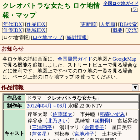
全国ロケ地ガイド
クレオパトラな女たち ロケ地情
[
▽
]
報・マップ
[
年代IDX
]
[
作品IDX
]
[
更新順
]
[
人気順
]
[
DB検索
]
[
俳優IDX
]
[
地域IDX
]
[
概要
]
[
交流
]
[ロケ地情報]
[
ロケ地マップ
]
[
統計情報
]
お知らせ
各ロケ地の詳細画面に、
全国風景ガイド
の地図と
GoogleMap
で見る機能を追加しました。ストリートビューで見る場合な
どに便利です。地図上ですべてのロケ地の一覧を見る場合
は、ページ上部の[ロケ地マップ]を使ってください。
作品情報
▼
作品名
ドラマ「
クレオパトラな女たち
」
制作年
2012年04月～06月
水曜 22:00 NTV
（
）
（
）
岸峯太郎
佐藤隆太
市井睦
稲森いずみ
（
）
（
）
岸谷葵
北乃きい
黒崎裕
綾野剛
富坂昇治
（
）
（
）
三浦翔平
湯川マリ
余貴美子
星田美羽
（
）
（
）
キャスト
芦名星
村松春
宮地雅子
土井珠子
（
）
（
）