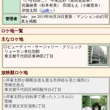
いせゆみこ
中尾志野
奥田恵梨華
（
）
（
）
佐藤綾香
杉本有美
田淵もえ
小篠恵奈
（
）
岸慎太郎
山崎一
take、joe 2013年06月26日更新：マンション(6)の写
管理者
真を掲載
ロケ地一覧
主なロケ地
◎ビューティー・サージャリー・クリニック
リョーサン本社別館
東京都千代田区東神田2丁目
放映順ロケ地
○岸峯太郎が横断歩道を渡る市井睦を見た場所(1)
聖橋交差点
東京都千代田区神田駿河台4丁目
○岸峯太郎が自転車で通ったトンネル(1)
聖橋
東京都文京区湯島1丁目