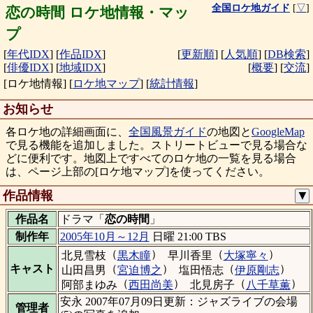
全国ロケ地ガイド
[
▽
]
恋の時間 ロケ地情報・マッ
プ
[
年代IDX
]
[
作品IDX
]
[
更新順
]
[
人気順
]
[
DB検索
]
[
俳優IDX
]
[
地域IDX
]
[
概要
]
[
交流
]
[ロケ地情報]
[
ロケ地マップ
]
[
統計情報
]
お知らせ
各ロケ地の詳細画面に、
全国風景ガイド
の地図と
GoogleMap
で見る機能を追加しました。ストリートビューで見る場合な
どに便利です。地図上ですべてのロケ地の一覧を見る場合
は、ページ上部の[ロケ地マップ]を使ってください。
作品情報
▼
作品名
ドラマ「
恋の時間
」
制作年
2005年10月～12月
日曜 21:00 TBS
（
）
（
）
北見雪枝
黒木瞳
早川香里
大塚寧々
（
）
（
）
キャスト
山田昌男
宮迫博之
塩田悟志
伊原剛志
（
）
（
）
阿部まゆみ
西田尚美
北見房子
八千草薫
安永 2007年07月09日更新：ジャズライブの会場
管理者