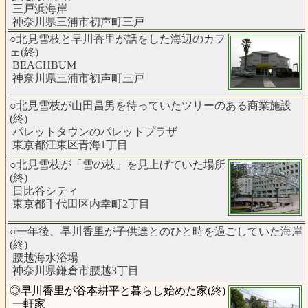
三戸浜海岸
神奈川県三浦市初声町三戸
○北見雪枝と早川香里が話をした海辺のカフ
ェ(終)
BEACHBUM
神奈川県三浦市初声町三戸
○北見雪枝が山田昌男を待っていたツリーのある商業施設
(終)
パレットタウンのパレットプラザ
東京都江東区青海1丁目
○北見雪枝が「雪の枝」を見上げていた場所
(終)
日比谷シティ
東京都千代田区内幸町2丁目
○一年後、早川香里が子供達とのひと時を過ごしていた海岸
(終)
腰越海水浴場
神奈川県鎌倉市腰越3丁目
◎早川香里が谷本耕平と暮らし始めた家(終)
一軒家