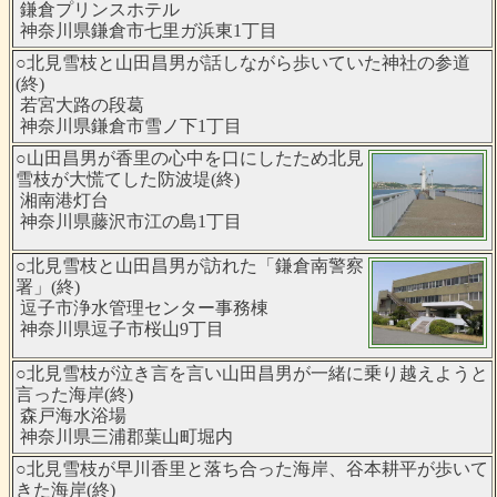
鎌倉プリンスホテル
神奈川県鎌倉市七里ガ浜東1丁目
○北見雪枝と山田昌男が話しながら歩いていた神社の参道
(終)
若宮大路の段葛
神奈川県鎌倉市雪ノ下1丁目
○山田昌男が香里の心中を口にしたため北見
雪枝が大慌てした防波堤(終)
湘南港灯台
神奈川県藤沢市江の島1丁目
○北見雪枝と山田昌男が訪れた「鎌倉南警察
署」(終)
逗子市浄水管理センター事務棟
神奈川県逗子市桜山9丁目
○北見雪枝が泣き言を言い山田昌男が一緒に乗り越えようと
言った海岸(終)
森戸海水浴場
神奈川県三浦郡葉山町堀内
○北見雪枝が早川香里と落ち合った海岸、谷本耕平が歩いて
きた海岸(終)