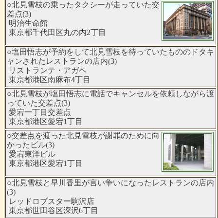
○北見雪枝の乗ったタクシーが走っていた交
差点(3)
明治生命館
東京都千代田区丸の内2丁目
○塩田悟志が予約をして北見雪枝を待っていたもののドタキ
ャンされたレストランの店内(3)
リストランテ・アガペ
東京都港区南麻布4丁目
○北見雪枝が塩田悟志に電話でキャンセルを依頼しながら渡
っていた交差点(3)
愛宕一丁目交差点
東京都港区愛宕1丁目
○交差点を渡った北見雪枝が謝罪のために向
かったビル(3)
愛宕東洋ビル
東京都港区愛宕1丁目
○北見雪枝と早川香里が言い争いになったレストランの店内
(3)
レッドロブスター駒沢店
東京都世田谷区深沢6丁目