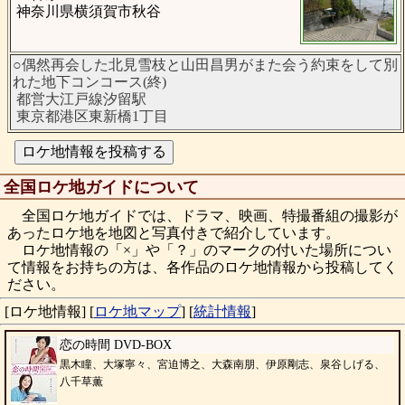
神奈川県横須賀市秋谷
○偶然再会した北見雪枝と山田昌男がまた会う約束をして別
れた地下コンコース(終)
都営大江戸線汐留駅
東京都港区東新橋1丁目
全国ロケ地ガイドについて
全国ロケ地ガイドでは、ドラマ、映画、特撮番組の撮影が
あったロケ地を地図と写真付きで紹介しています。
ロケ地情報の「×」や「？」のマークの付いた場所につい
て情報をお持ちの方は、各作品のロケ地情報から投稿してく
ださい。
[ロケ地情報]
[
ロケ地マップ
]
[
統計情報
]
恋の時間 DVD-BOX
黒木瞳、大塚寧々、宮迫博之、大森南朋、伊原剛志、泉谷しげる、
八千草薫