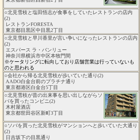
○北見雪枝と塩田悟志が食事をしていたレストランの店内
(2)
レストランFORESTA
東京都目黒区中目黒2丁目
○北見雪枝と早川香里が言い争いになったレストランの店内
(2)
エスパース ラ・バンリュー
神奈川県横浜市中区本牧門間
※ケータリングに転向しており店舗営業は行っていないも
のと思われる
○会社から帰る北見雪枝が歩いていた通り(2)
AADO白金台前のプラチナ通り
東京都港区白金台5丁目
○北見雪枝が昔の出来事を思い出しながらソ
バを買ったコンビニ(2)
木村屋酒店
東京都世田谷区新町3丁目
○ソバを買った北見雪枝がマンションへと歩いていた大通り
(2)
日吉坂下の目黒通り