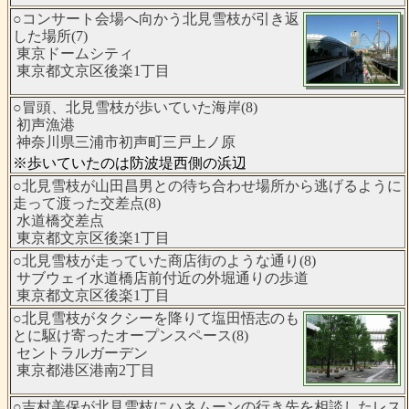
○コンサート会場へ向かう北見雪枝が引き返
した場所(7)
東京ドームシティ
東京都文京区後楽1丁目
○冒頭、北見雪枝が歩いていた海岸(8)
初声漁港
神奈川県三浦市初声町三戸上ノ原
※歩いていたのは防波堤西側の浜辺
○北見雪枝が山田昌男との待ち合わせ場所から逃げるように
走って渡った交差点(8)
水道橋交差点
東京都文京区後楽1丁目
○北見雪枝が走っていた商店街のような通り(8)
サブウェイ水道橋店前付近の外堀通りの歩道
東京都文京区後楽1丁目
○北見雪枝がタクシーを降りて塩田悟志のも
とに駆け寄ったオープンスペース(8)
セントラルガーデン
東京都港区港南2丁目
○吉村美保が北見雪枝にハネムーンの行き先を相談したレス