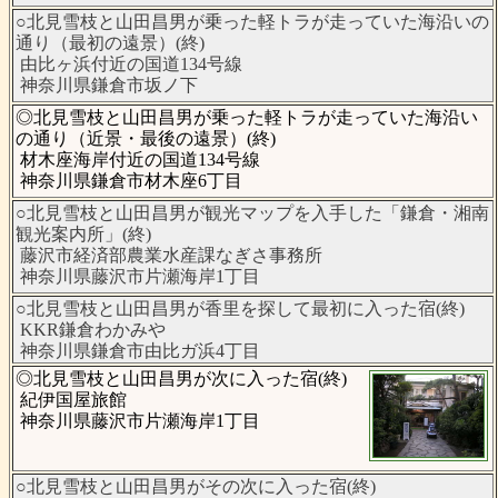
○北見雪枝と山田昌男が乗った軽トラが走っていた海沿いの
通り（最初の遠景）(終)
由比ヶ浜付近の国道134号線
神奈川県鎌倉市坂ノ下
◎北見雪枝と山田昌男が乗った軽トラが走っていた海沿い
の通り（近景・最後の遠景）(終)
材木座海岸付近の国道134号線
神奈川県鎌倉市材木座6丁目
○北見雪枝と山田昌男が観光マップを入手した「鎌倉・湘南
観光案内所」(終)
藤沢市経済部農業水産課なぎさ事務所
神奈川県藤沢市片瀬海岸1丁目
○北見雪枝と山田昌男が香里を探して最初に入った宿(終)
KKR鎌倉わかみや
神奈川県鎌倉市由比ガ浜4丁目
◎北見雪枝と山田昌男が次に入った宿(終)
紀伊国屋旅館
神奈川県藤沢市片瀬海岸1丁目
○北見雪枝と山田昌男がその次に入った宿(終)