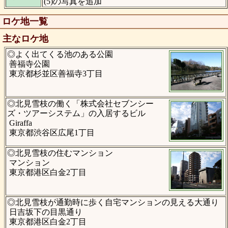
(5)の写真を追加
ロケ地一覧
主なロケ地
◎よく出てくる池のある公園
善福寺公園
東京都杉並区善福寺3丁目
◎北見雪枝の働く「株式会社セブンシー
ズ・ツアーシステム」の入居するビル
Giraffa
東京都渋谷区広尾1丁目
◎北見雪枝の住むマンション
マンション
東京都港区白金2丁目
◎北見雪枝が通勤時に歩く自宅マンションの見える大通り
日吉坂下の目黒通り
東京都港区白金2丁目