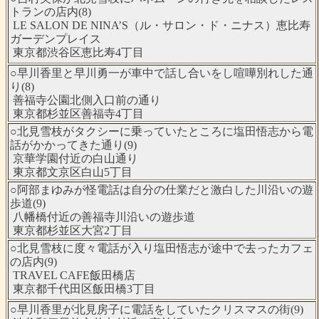
トランの店内(8)
LE SALON DE NINA’S（ル・サロン・ド・ニナス）恵比寿
ガーデンプレイス
東京都渋谷区恵比寿4丁目
○早川香里と早川勇一が車中で話し合いをし喧嘩別れした通
り(8)
善福寺公園北側入口前の通り
東京都杉並区善福寺4丁目
○北見雪枝がタクシーに乗っていたところに塩田悟志から電
話がかかってきた通り(9)
京華学園付近の白山通り
東京都文京区白山5丁目
○阿部まゆみが怪電話は自分の仕業だと激白した川沿いの遊
歩道(9)
八幡橋付近の善福寺川沿いの遊歩道
東京都杉並区大宮2丁目
○北見雪枝に度々電話が入り塩田悟志が途中で去ったカフェ
の店内(9)
TRAVEL CAFE飯田橋店
東京都千代田区飯田橋3丁目
○早川香里が北見房子に電話をしていたクリスマスの街(9)