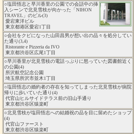
○塩田悟志と早川香里の公園での会話中の挿
入シーンで北見雪枝が向かった「NIHON
TRAVEL」のビル(3)
愛宕東洋ビル
東京都港区愛宕1丁目
○会社をクビになった山田昌男が想い出の品々を処分してい
た通り(3,4)
Ristorante e Pizzeria da IVO
東京都渋谷区広尾1丁目
○早川香里が北見雪枝の電話っぷりに怒っていた図書館近く
の公園(4)
所沢航空記念公園
埼玉県所沢市並木1丁目
○塩田悟志の婚約者の存在を知ってしまった北見雪枝が病院
帰りに歩いていた通り(4)
代官山ヒルサイドテラス前の旧山手通り
東京都渋谷区猿楽町
○北見雪枝が塩田悟志への結婚祝の品を目に留めたショップ
(4)
代官山ファースト
東京都渋谷区猿楽町