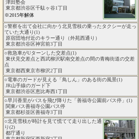
津田塾会
東京都渋谷区千駄ヶ谷1丁目
※2015年解体
○警察を出て会社に向かう北見雪枝の乗ったタクシーが走っ
ていた大通り(1)
原宿団地付近のキラー通り（外苑西通り）
東京都渋谷区神宮前3丁目
○救急車がUターンした交差点(1)
東伏見交差点と西武柳沢駅南交差点の間の青梅街道の交差
点
東京都西東京市柳沢2丁目
○電車のガードが見える「鳥しん」のある街の風景(1)
JR山手線のガード下
東京都渋谷区恵比寿西1丁目
○早川香里がバスを飛び降りた「善福寺公園前バス停」(1)
関東バス善福寺公園バス停
東京都杉並区善福寺3丁目
○北見雪枝が時計を見て慌てて走り出した通
り(2)
都庁通り
東京都新宿区西新宿2丁目