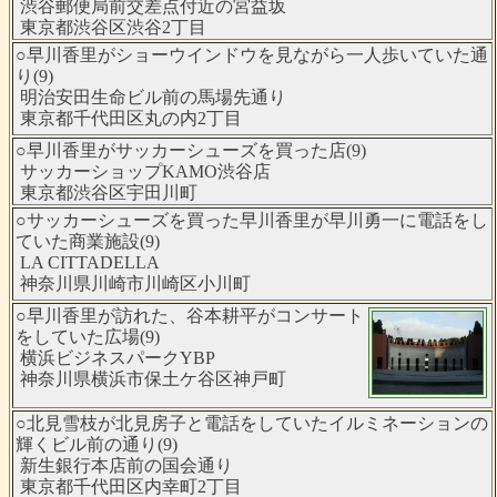
渋谷郵便局前交差点付近の宮益坂
東京都渋谷区渋谷2丁目
○早川香里がショーウインドウを見ながら一人歩いていた通
り(9)
明治安田生命ビル前の馬場先通り
東京都千代田区丸の内2丁目
○早川香里がサッカーシューズを買った店(9)
サッカーショップKAMO渋谷店
東京都渋谷区宇田川町
○サッカーシューズを買った早川香里が早川勇一に電話をし
ていた商業施設(9)
LA CITTADELLA
神奈川県川崎市川崎区小川町
○早川香里が訪れた、谷本耕平がコンサート
をしていた広場(9)
横浜ビジネスパークYBP
神奈川県横浜市保土ケ谷区神戸町
○北見雪枝が北見房子と電話をしていたイルミネーションの
輝くビル前の通り(9)
新生銀行本店前の国会通り
東京都千代田区内幸町2丁目