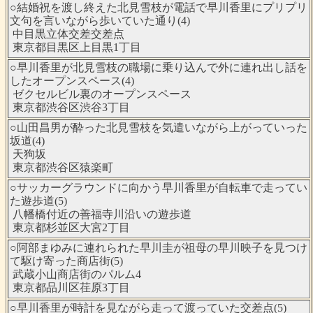
○結婚祝を渡し終えた北見雪枝が電話で早川香里にプリプリ
文句を言いながら歩いていた通り(4)
中目黒立体交差交差点
東京都目黒区上目黒1丁目
○早川香里が北見雪枝の職場に乗り込んで外に連れ出し話を
したオープンスペース(4)
ゼクセルビル裏のオープンスペース
東京都渋谷区渋谷3丁目
○山田昌男が酔った北見雪枝を気遣いながら上がっていった
坂道(4)
天狗坂
東京都渋谷区猿楽町
○サッカーグラウンドに向かう早川香里が自転車で走ってい
た遊歩道(5)
八幡橋付近の善福寺川沿いの遊歩道
東京都杉並区大宮2丁目
○阿部まゆみに連れられた早川圭が祖母の早川映子を見つけ
て駆け寄った商店街(5)
武蔵小山商店街のパルム4
東京都品川区荏原3丁目
○早川香里が時計を見ながら走って渡っていた交差点(5)