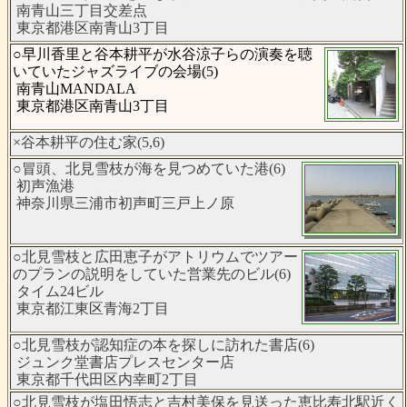
南青山三丁目交差点
東京都港区南青山3丁目
○早川香里と谷本耕平が水谷涼子らの演奏を聴
いていたジャズライブの会場(5)
南青山MANDALA
東京都港区南青山3丁目
×谷本耕平の住む家(5,6)
○冒頭、北見雪枝が海を見つめていた港(6)
初声漁港
神奈川県三浦市初声町三戸上ノ原
○北見雪枝と広田恵子がアトリウムでツアー
のプランの説明をしていた営業先のビル(6)
タイム24ビル
東京都江東区青海2丁目
○北見雪枝が認知症の本を探しに訪れた書店(6)
ジュンク堂書店プレスセンター店
東京都千代田区内幸町2丁目
○北見雪枝が塩田悟志と吉村美保を見送った恵比寿北駅近く