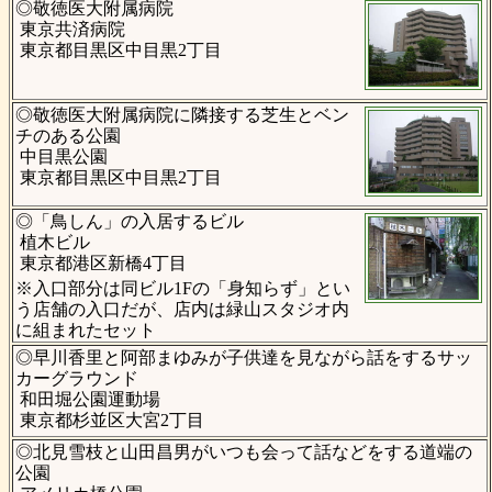
◎敬徳医大附属病院
東京共済病院
東京都目黒区中目黒2丁目
◎敬徳医大附属病院に隣接する芝生とベン
チのある公園
中目黒公園
東京都目黒区中目黒2丁目
◎「鳥しん」の入居するビル
植木ビル
東京都港区新橋4丁目
※入口部分は同ビル1Fの「身知らず」とい
う店舗の入口だが、店内は緑山スタジオ内
に組まれたセット
◎早川香里と阿部まゆみが子供達を見ながら話をするサッ
カーグラウンド
和田堀公園運動場
東京都杉並区大宮2丁目
◎北見雪枝と山田昌男がいつも会って話などをする道端の
公園