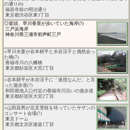
の通り(6)
福昌寺前の明治通り
東京都渋谷区東3丁目
◎冒頭、早川香里が歩いていた海岸(7)
三戸浜海岸
神奈川県三浦市初声町三戸
○早川夫妻が谷本耕平と水谷涼子と偶然会っ
た橋(7)
善福寺川の八幡橋
東京都杉並区大宮2丁目
○谷本耕平が水谷涼子に「迷惑なんだ」と言
った遊歩道(7)
和田堀池入口付近の善福寺川沿いの遊歩道
東京都杉並区大宮2丁目
○山田昌男が北見雪枝を待っていたサザンの
コンサート会場(7)
東京ドーム
東京都文京区後楽1丁目