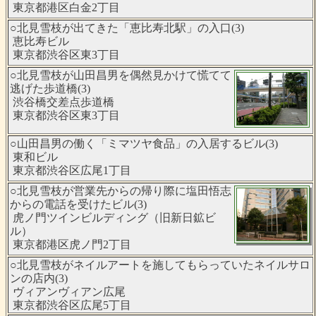
東京都港区白金2丁目
○北見雪枝が出てきた「恵比寿北駅」の入口(3)
恵比寿ビル
東京都渋谷区東3丁目
○北見雪枝が山田昌男を偶然見かけて慌てて
逃げた歩道橋(3)
渋谷橋交差点歩道橋
東京都渋谷区東3丁目
○山田昌男の働く「ミマツヤ食品」の入居するビル(3)
東和ビル
東京都渋谷区広尾1丁目
○北見雪枝が営業先からの帰り際に塩田悟志
からの電話を受けたビル(3)
虎ノ門ツインビルディング（旧新日鉱ビ
ル）
東京都港区虎ノ門2丁目
○北見雪枝がネイルアートを施してもらっていたネイルサロ
ンの店内(3)
ヴィアンヴィアン広尾
東京都渋谷区広尾5丁目