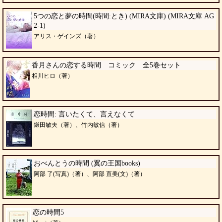
5つの恋と夢の時間(時間:とき) (MIRA文庫) (MIRA文庫 AG
2-1)
アリス・ゲインズ（著）
香月さんの恋する時間 コミック 全5巻セット
相川ヒロ（著）
恋時間: 言いたくて、言えなくて
鎌田敏夫（著）、竹内敏信（著）
おべんとうの時間 (翼の王国books)
阿部 了(写真)（著）、阿部 直美(文)（著）
恋の時間5