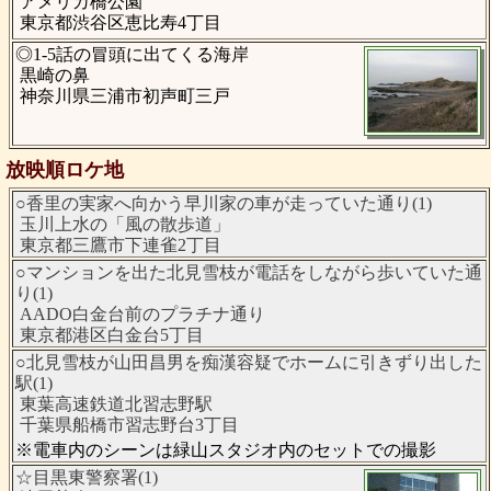
アメリカ橋公園
東京都渋谷区恵比寿4丁目
◎1-5話の冒頭に出てくる海岸
黒崎の鼻
神奈川県三浦市初声町三戸
放映順ロケ地
○香里の実家へ向かう早川家の車が走っていた通り(1)
玉川上水の「風の散歩道」
東京都三鷹市下連雀2丁目
○マンションを出た北見雪枝が電話をしながら歩いていた通
り(1)
AADO白金台前のプラチナ通り
東京都港区白金台5丁目
○北見雪枝が山田昌男を痴漢容疑でホームに引きずり出した
駅(1)
東葉高速鉄道北習志野駅
千葉県船橋市習志野台3丁目
※電車内のシーンは緑山スタジオ内のセットでの撮影
☆目黒東警察署(1)