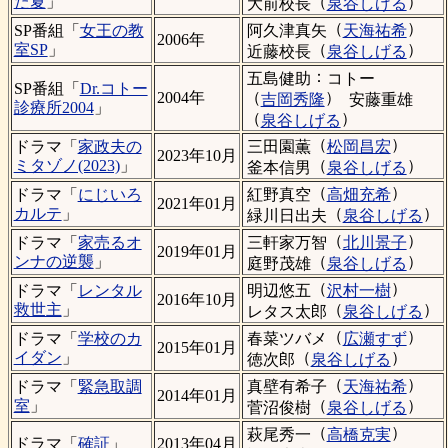
（
）
た夏
」
大前校長
泉谷しげる
（
）
阿久津真矢
天海祐希
SP番組「
女王の教
2006年
（
）
室SP
」
近藤校長
泉谷しげる
：
五島健助
コトー
SP番組「
Dr.コトー
（
）
2004年
吉岡秀隆
安藤重雄
診療所2004
」
（
）
泉谷しげる
（
）
三田園薫
松岡昌宏
ドラマ「
家政夫の
2023年10月
（
）
ミタゾノ(2023)
」
釜本信男
泉谷しげる
（
）
紅野真空
高畑充希
ドラマ「
にじいろ
2021年01月
（
）
カルテ
」
緑川日出夫
泉谷しげる
（
）
三軒家万智
北川景子
ドラマ「
家売るオ
2019年01月
（
）
ンナの逆襲
」
庭野茂雄
泉谷しげる
（
）
明辺悠五
沢村一樹
ドラマ「
レンタル
2016年10月
（
）
救世主
」
レタス太郎
泉谷しげる
（
）
春菜ツバメ
広瀬すず
ドラマ「
学校のカ
2015年01月
（
）
イダン
」
徳次郎
泉谷しげる
（
）
真壁有希子
天海祐希
ドラマ「
緊急取調
2014年01月
（
）
室
」
菅沼俊樹
泉谷しげる
（
）
萩尾秀一
高橋克実
ドラマ「
確証
」
2013年04月