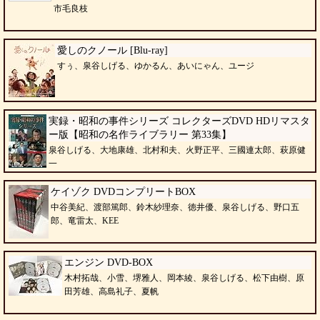
市毛良枝
愛しのクノール [Blu-ray]
すぅ、泉谷しげる、ゆかるん、あいにゃん、ユージ
実録・昭和の事件シリーズ コレクターズDVD HDリマスタ
ー版【昭和の名作ライブラリー 第33集】
泉谷しげる、大地康雄、北村和夫、火野正平、三國連太郎、萩原健
一
ケイゾク DVDコンプリートBOX
中谷美紀、渡部篤郎、鈴木紗理奈、徳井優、泉谷しげる、野口五
郎、竜雷太、KEE
エンジン DVD-BOX
木村拓哉、小雪、堺雅人、岡本綾、泉谷しげる、松下由樹、原
田芳雄、高島礼子、夏帆