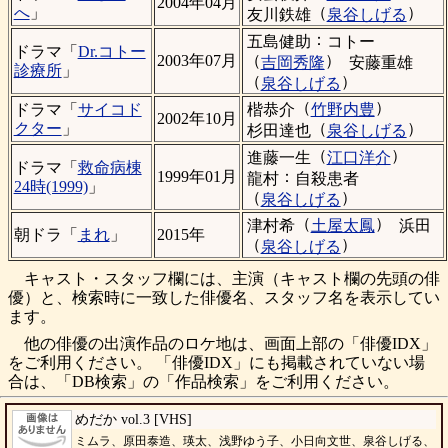
2004年04月
（
）
へ
」
友川鉄雄
泉谷しげる
：
五島健助
コトー
ドラマ「
Dr.コトー
（
）
2003年07月
吉岡秀隆
安藤重雄
診療所
」
（
）
泉谷しげる
（
）
楷恭介
竹野内豊
ドラマ「
サイコド
2002年10月
（
）
クター
」
杉田達也
泉谷しげる
（
）
進藤一生
江口洋介
ドラマ「
救命病棟
：
1999年01月
龍村
自殺患者
24時(1999)
」
（
）
泉谷しげる
（
）
津村希
土屋太鳳
浜田
朝ドラ「
まれ
」
2015年
（
）
泉谷しげる
キャスト・スタッフ欄には、主演（キャスト欄の先頭の俳
優）と、検索時に一致した俳優名、スタッフ名を表示してい
ます。
他の俳優の出演作品のロケ地は、画面上部の「俳優IDX」
をご利用ください。 「俳優IDX」にも掲載されていない場
合は、「DB検索」の「作品検索」をご利用ください。
めだか vol.3 [VHS]
ミムラ、原田泰造、瑛太、浅野ゆう子、小日向文世、泉谷しげる、