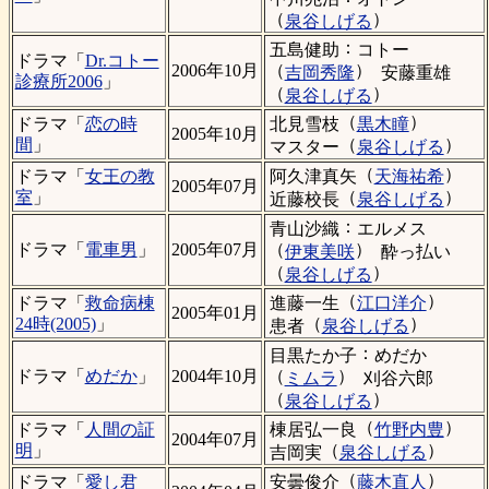
（
）
泉谷しげる
：
五島健助
コトー
ドラマ「
Dr.コトー
（
）
2006年10月
吉岡秀隆
安藤重雄
診療所2006
」
（
）
泉谷しげる
（
）
北見雪枝
黒木瞳
ドラマ「
恋の時
2005年10月
（
）
間
」
マスター
泉谷しげる
（
）
阿久津真矢
天海祐希
ドラマ「
女王の教
2005年07月
（
）
室
」
近藤校長
泉谷しげる
：
青山沙織
エルメス
（
）
ドラマ「
電車男
」
2005年07月
伊東美咲
酔っ払い
（
）
泉谷しげる
（
）
進藤一生
江口洋介
ドラマ「
救命病棟
2005年01月
（
）
24時(2005)
」
患者
泉谷しげる
：
目黒たか子
めだか
（
）
ドラマ「
めだか
」
2004年10月
ミムラ
刈谷六郎
（
）
泉谷しげる
（
）
棟居弘一良
竹野内豊
ドラマ「
人間の証
2004年07月
（
）
明
」
吉岡実
泉谷しげる
（
）
安曇俊介
藤木直人
ドラマ「
愛し君