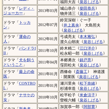
（
）
福田大吉
泉谷しげる
（
）
城山恭介
柴田恭兵
ドラマ「
レディ・
2013年03月
（
）
ジョーカー
」
物井清三
泉谷しげる
：
鈴宮深樹
ぐー子
ドラマ「
トッカ
（
）
2012年07月
井上真央
大島照夫
ン
」
（
）
泉谷しげる
（
）
弓成亮太
本木雅弘
ドラマ「
運命の
2012年01月
（
）
人
」
渡久山朝友
泉谷しげる
（
）
鈴木精二
江口洋介
ドラマ「
パンドラI
2011年10月
（
）
II
」
松永昭一郎
泉谷しげる
（
）
本郷勇次
錦戸亮
ドラマ「
犬を飼う
2011年04月
（
）
ということ
」
窪田松夫
泉谷しげる
（
）
西條命
斎藤工
神道護
ドラマ「
最上の命
2011年01月
：
（
）
医
」
開業医
泉谷しげる
（
）
瀬川里央
松下奈緒
ドラマ「
CONTRO
2011年01月
（
）
L
」
杉浦幸造
泉谷しげる
（
）
松平松子
米倉涼子
ドラマ「
ナサケの
2010年10月
（
）
女
」
曽根六輔
泉谷しげる
（
）
加賀恭一郎
阿部寛
ドラマ「
新参者
」
2010年04月