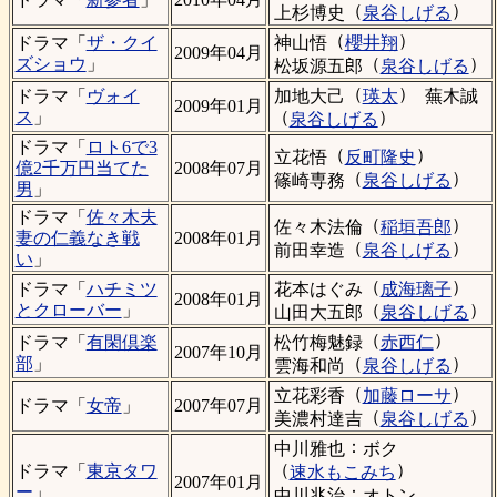
（
）
上杉博史
泉谷しげる
（
）
神山悟
櫻井翔
ドラマ「
ザ・クイ
2009年04月
（
）
ズショウ
」
松坂源五郎
泉谷しげる
（
）
加地大己
瑛太
蕪木誠
ドラマ「
ヴォイ
2009年01月
（
）
ス
」
泉谷しげる
ドラマ「
ロト6で3
（
）
立花悟
反町隆史
億2千万円当てた
2008年07月
（
）
篠崎専務
泉谷しげる
男
」
ドラマ「
佐々木夫
（
）
佐々木法倫
稲垣吾郎
妻の仁義なき戦
2008年01月
（
）
前田幸造
泉谷しげる
い
」
（
）
花本はぐみ
成海璃子
ドラマ「
ハチミツ
2008年01月
（
）
とクローバー
」
山田大五郎
泉谷しげる
（
）
松竹梅魅録
赤西仁
ドラマ「
有閑倶楽
2007年10月
（
）
部
」
雲海和尚
泉谷しげる
（
）
立花彩香
加藤ローサ
ドラマ「
女帝
」
2007年07月
（
）
美濃村達吉
泉谷しげる
：
中川雅也
ボク
（
）
ドラマ「
東京タワ
速水もこみち
2007年01月
ー
」
：
中川兆治
オトン