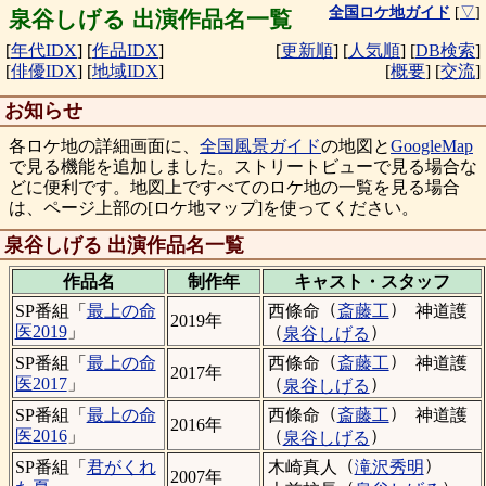
全国ロケ地ガイド
[
▽
]
泉谷しげる 出演作品名一覧
[
年代IDX
]
[
作品IDX
]
[
更新順
]
[
人気順
]
[
DB検索
]
[
俳優IDX
]
[
地域IDX
]
[
概要
]
[
交流
]
お知らせ
各ロケ地の詳細画面に、
全国風景ガイド
の地図と
GoogleMap
で見る機能を追加しました。ストリートビューで見る場合な
どに便利です。地図上ですべてのロケ地の一覧を見る場合
は、ページ上部の[ロケ地マップ]を使ってください。
泉谷しげる 出演作品名一覧
作品名
制作年
キャスト・
スタッフ
（
）
西條命
斎藤工
神道護
SP番組「
最上の命
2019年
（
）
医2019
」
泉谷しげる
（
）
西條命
斎藤工
神道護
SP番組「
最上の命
2017年
（
）
医2017
」
泉谷しげる
（
）
西條命
斎藤工
神道護
SP番組「
最上の命
2016年
（
）
医2016
」
泉谷しげる
（
）
木崎真人
滝沢秀明
SP番組「
君がくれ
2007年