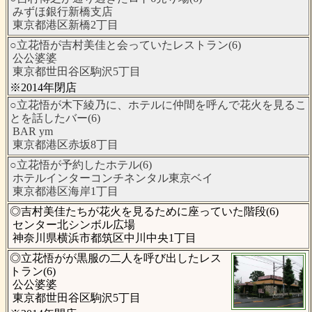
みずほ銀行新橋支店
東京都港区新橋2丁目
○立花悟が吉村美佳と会っていたレストラン(6)
公公婆婆
東京都世田谷区駒沢5丁目
※2014年閉店
○立花悟が木下綾乃に、ホテルに仲間を呼んで花火を見るこ
とを話したバー(6)
BAR ym
東京都港区赤坂8丁目
○立花悟が予約したホテル(6)
ホテルインターコンチネンタル東京ベイ
東京都港区海岸1丁目
◎吉村美佳たちが花火を見るために座っていた階段(6)
センター北シンボル広場
神奈川県横浜市都筑区中川中央1丁目
◎立花悟がが黒服の二人を呼び出したレス
トラン(6)
公公婆婆
東京都世田谷区駒沢5丁目