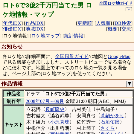
全国ロケ地ガイド
ロト6で3億2千万円当てた男 ロ
[
▽
]
ケ地情報・マップ
[
年代IDX
]
[
作品IDX
]
[
更新順
]
[
人気順
]
[
DB検索
]
[
俳優IDX
]
[
地域IDX
]
[
概要
]
[
交流
]
[ロケ地情報]
[
ロケ地マップ
]
[
統計情報
]
お知らせ
各ロケ地の詳細画面に、
全国風景ガイド
の地図と
GoogleMap
で見る機能を追加しました。ストリートビューで見る場合な
どに便利です。地図上ですべてのロケ地の一覧を見る場合
は、ページ上部の[ロケ地マップ]を使ってください。
作品情報
▼
作品名
ドラマ「
ロト6で3億2千万円当てた男
」
制作年
2008年07月～09月
金曜 21:00 朝日(ABC、MMJ)
（
）
（
）
立花悟
反町隆史
吉村美佳
中島知子
（
）
（
）
吉村健太
澁谷武尊
安岡真弓
眞鍋かをり
（
）
（
）
木下綾乃
小沢真珠
佐竹秀一
石垣佑磨
キャスト
（
）
（
）
中根信介
出川哲朗
村上節子
さくら
（
）
（
）