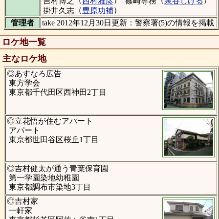
吉村博之
西村雅彦
篠崎専務
泉谷しげる
（
）
掛井久志
豊原功補
管理者
take 2012年12月30日更新：警察署(5)の情報を掲載
ロケ地一覧
主なロケ地
◎あすなろ広告
東方学会
東京都千代田区西神田2丁目
◎立花悟が住むアパート
アパート
東京都世田谷区桜丘1丁目
◎吉村健太が通う青葉保育園
第一学園染地幼稚園
東京都調布市染地3丁目
◎吉村家
一軒家