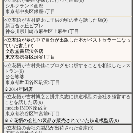
○立花悟が絵画を探しに行った画廊(8)
シルクランド画廊
東京都中央区銀座6丁目
○立花悟が吉村健太に子供の頃の夢を話した店(9)
新百合ヶ丘ビブレ
神奈川県川崎市麻生区上麻生1丁目
○立花悟が夢の中で自分が出版した本がベストセラーになっ
ていた書店(9)
文教堂書店渋谷店
東京都渋谷区渋谷1丁目
○立花悟が吉村美佳にブログを出版することを相談したレス
トラン(9)
公公婆婆
東京都世田谷区駒沢5丁目
※2014年閉店
○立花悟が吉村博之と掛井久志に鉄道模型の会社を経営する
ことを話した店(9)
models IMON原宿店
東京都渋谷区神宮前6丁目
※立花悟の会社の製品が販売されていた鉄道模型店(9)
○立花悟の会社の製品が出荷された倉庫(9)