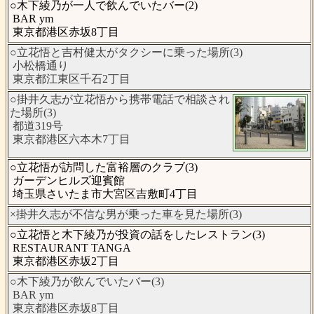
○木下綾乃が一人で飲んでいたバー(2)
BAR ym
東京都港区赤坂8丁目
○立花悟と吉村健太がタクシーに乗った場所(3)
小松橋通り
東京都江東区千石2丁目
○掛井久志が立花悟から携帯電話で相談され
た場所(3)
都道319号
東京都港区六本木7丁目
○立花悟が訪問した富裕層のクラブ(3)
ガーデンヒルズ迎賓館
埼玉県さいたま市大宮区吉敷町4丁目
×掛井久志が不信な男が乗った車を見た場所(3)
○立花悟と木下綾乃が投資の話をしたレストラン(3)
RESTAURANT TANGA
東京都港区赤坂2丁目
○木下綾乃が飲んでいたバー(3)
BAR ym
東京都港区赤坂8丁目