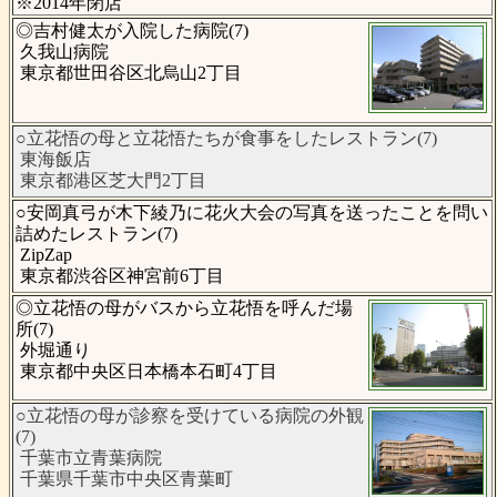
※2014年閉店
◎吉村健太が入院した病院(7)
久我山病院
東京都世田谷区北烏山2丁目
○立花悟の母と立花悟たちが食事をしたレストラン(7)
東海飯店
東京都港区芝大門2丁目
○安岡真弓が木下綾乃に花火大会の写真を送ったことを問い
詰めたレストラン(7)
ZipZap
東京都渋谷区神宮前6丁目
◎立花悟の母がバスから立花悟を呼んだ場
所(7)
外堀通り
東京都中央区日本橋本石町4丁目
○立花悟の母が診察を受けている病院の外観
(7)
千葉市立青葉病院
千葉県千葉市中央区青葉町