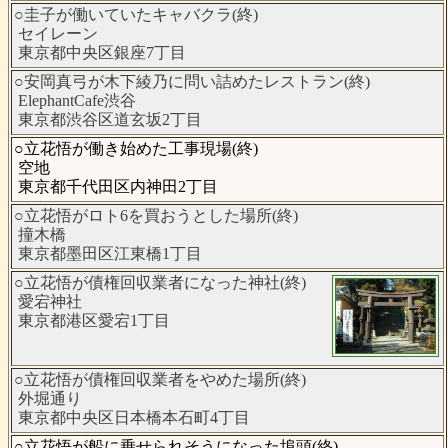
○圭子が働いていたキャバクラ(終)
セイレーン
東京都中央区銀座7丁目
○安岡真弓が木下綾乃に問い詰めたレストラン(終)
ElephantCafe渋谷
東京都渋谷区道玄坂2丁目
○立花悟が働き始めた工事現場(終)
空地
東京都千代田区内神田2丁目
○立花悟がロト6を買おうとした場所(終)
撞木橋
東京都墨田区江東橋1丁目
○立花悟が債権回収業者になった神社(終)
愛宕神社
東京都港区愛宕1丁目
○立花悟が債権回収業者をやめた場所(終)
外堀通り
東京都中央区日本橋本石町4丁目
○立花悟が船に乗せられそうになった埠頭(終)