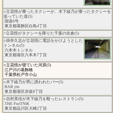
○立花悟が乗ったタクシーが、木下綾乃が乗ったタクシーを
追っていた道(5)
国道6号
東京都葛飾区白鳥4丁目
×立花悟がタクシーを降りた千葉の佐倉(5)
○掛井久志が立花悟に電話をかけようとした
トンネル(5)
六本木トンネル
東京都港区六本木7丁目
○立花悟が寝ていた河原(5)
江戸川の葛飾橋
千葉県松戸市小山
○木下綾乃が男に誘われたバー(5)
BAR ym
東京都港区赤坂8丁目
○吉村美佳が木下綾乃を殴ったレストラン(5)
THE FooTNiK
東京都品川区大崎2丁目