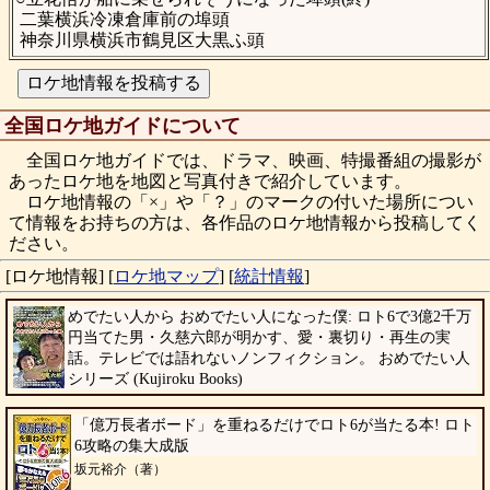
二葉横浜冷凍倉庫前の埠頭
神奈川県横浜市鶴見区大黒ふ頭
全国ロケ地ガイドについて
全国ロケ地ガイドでは、ドラマ、映画、特撮番組の撮影が
あったロケ地を地図と写真付きで紹介しています。
ロケ地情報の「×」や「？」のマークの付いた場所につい
て情報をお持ちの方は、各作品のロケ地情報から投稿してく
ださい。
[ロケ地情報]
[
ロケ地マップ
]
[
統計情報
]
めでたい人から おめでたい人になった僕: ロト6で3億2千万
円当てた男・久慈六郎が明かす、愛・裏切り・再生の実
話。テレビでは語れないノンフィクション。 おめでたい人
シリーズ (Kujiroku Books)
久慈六郎（著）
「億万長者ボード」を重ねるだけでロト6が当たる本! ロト
6攻略の集大成版
坂元裕介（著）