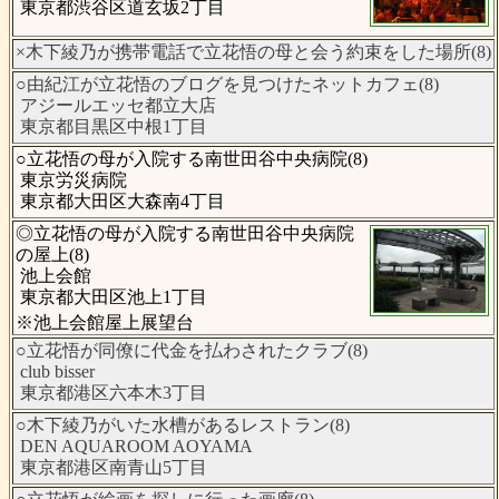
東京都渋谷区道玄坂2丁目
×木下綾乃が携帯電話で立花悟の母と会う約束をした場所(8)
○由紀江が立花悟のブログを見つけたネットカフェ(8)
アジールエッセ都立大店
東京都目黒区中根1丁目
○立花悟の母が入院する南世田谷中央病院(8)
東京労災病院
東京都大田区大森南4丁目
◎立花悟の母が入院する南世田谷中央病院
の屋上(8)
池上会館
東京都大田区池上1丁目
※池上会館屋上展望台
○立花悟が同僚に代金を払わされたクラブ(8)
club bisser
東京都港区六本木3丁目
○木下綾乃がいた水槽があるレストラン(8)
DEN AQUAROOM AOYAMA
東京都港区南青山5丁目