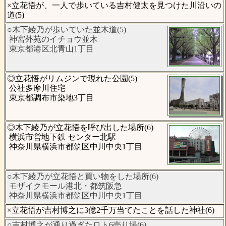
×立花悟が、一人で歩いている吉村健太を見つけた川沿いの
道(5)
○木下綾乃が歩いていた並木道(5)
神宮外苑のイチョウ並木
東京都港区北青山1丁目
◎立花悟がリムジンで現れた公園(5)
公社多摩川住宅
東京都調布市染地3丁目
◎木下綾乃が立花悟を呼び出した場所(6)
横浜市営地下鉄 センター北駅
神奈川県横浜市都筑区中川中央1丁目
○木下綾乃が立花悟と買い物をした場所(6)
モザイクモール港北・都筑阪急
神奈川県横浜市都筑区中川中央1丁目
×立花悟が吉村博之に3億2千万当てたことを話した神社(6)
○吉村博之が通り過ぎたロト6売り場(6)