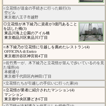
○立花悟が送金の手続きに行った銀行(3)
空ビル
東京都八王子市越野
◎立花悟が木下綾乃に資産が3億円あること
を話した橋(3)
東品川海上公園のアイル橋
東京都品川区東品川3丁目
○木下綾乃が立花悟に引越しを薦めたレストラン(4)
OFFICINA di Enrico
東京都渋谷区神宮前4丁目
○佐竹秀一が、木下綾乃と立花悟が並んで歩いているのを見
た場所(4)
本郷通り
東京都千代田区内神田1丁目
×立花悟たちが引越しの手伝いに行った家(4)
○立花悟が業者に紹介されたマンション(4)
マンション
東京都中央区勝どき6丁目
×立花悟が吉村博之と仲直りした焼肉店(4)