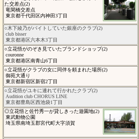
た交差点(2)
竜閑橋交差点
東京都千代田区内神田3丁目
○木下綾乃がバイトしていた銀座のクラブ(2)
club bisser
東京都港区六本木3丁目
○立花悟がのぞき見ていたブランドショップ(2)
couronne
東京都港区南青山6丁目
○立花悟がクラブの女に同伴を頼まれた場所(2)
御苑大通り
東京都新宿区新宿2丁目
○立花悟がユキに連れて行かれたクラブ(2)
Audition club CHORUS LINE
東京都豊島区西池袋1丁目
◎立花悟と佐竹秀一が貸しきった遊園地(2)
東武動物公園
埼玉県南埼玉郡宮代町大字須賀