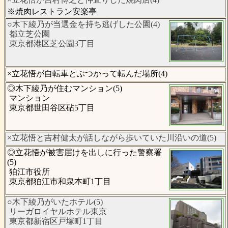
※焼肉レストラン安楽亭
○木下綾乃が当選金を持ち逃げした公園(4)
都立芝公園
東京都港区芝公園3丁目
×立花悟が自転車とぶつかって転んだ場所(4)
◎木下綾乃が住むマンション(5)
マンション
東京都世田谷区砧5丁目
×立花悟と吉村健太が話しながら歩いていた川沿いの道(5)
◎立花悟が被害届けを出しに行った警察署
(5)
狛江市役所
東京都狛江市和泉本町1丁目
○木下綾乃がいたホテル(5)
リーガロイヤルホテル東京
東京都新宿区戸塚町1丁目