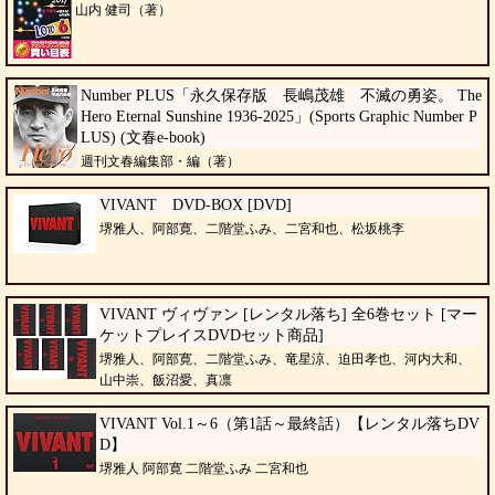
山内 健司（著）
Number PLUS「永久保存版 長嶋茂雄 不滅の勇姿。 The
Hero Eternal Sunshine 1936-2025」(Sports Graphic Number P
LUS) (文春e-book)
週刊文春編集部・編（著）
VIVANT DVD-BOX [DVD]
堺雅人、阿部寛、二階堂ふみ、二宮和也、松坂桃李
VIVANT ヴィヴァン [レンタル落ち] 全6巻セット [マー
ケットプレイスDVDセット商品]
堺雅人、阿部寛、二階堂ふみ、竜星涼、迫田孝也、河内大和、
山中崇、飯沼愛、真凛
VIVANT Vol.1～6（第1話～最終話）【レンタル落ちDV
D】
堺雅人 阿部寛 二階堂ふみ 二宮和也