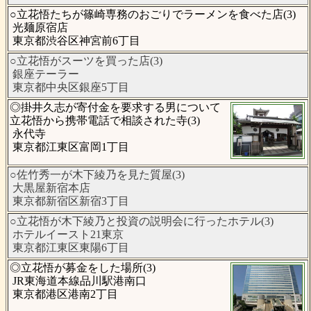
○立花悟たちが篠崎専務のおごりでラーメンを食べた店(3)
光麺原宿店
東京都渋谷区神宮前6丁目
○立花悟がスーツを買った店(3)
銀座テーラー
東京都中央区銀座5丁目
◎掛井久志が寄付金を要求する男について
立花悟から携帯電話で相談された寺(3)
永代寺
東京都江東区富岡1丁目
○佐竹秀一が木下綾乃を見た質屋(3)
大黒屋新宿本店
東京都新宿区新宿3丁目
○立花悟が木下綾乃と投資の説明会に行ったホテル(3)
ホテルイースト21東京
東京都江東区東陽6丁目
◎立花悟が募金をした場所(3)
JR東海道本線品川駅港南口
東京都港区港南2丁目