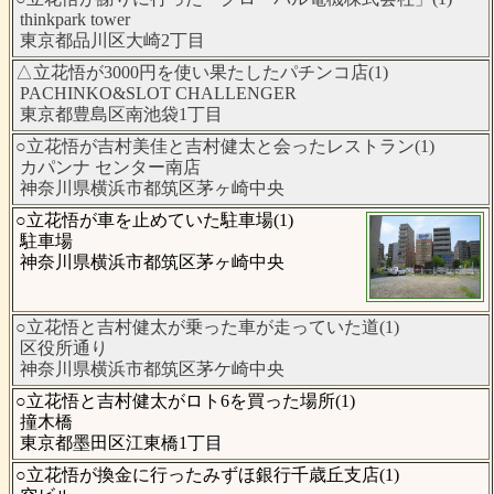
thinkpark tower
東京都品川区大崎2丁目
△立花悟が3000円を使い果たしたパチンコ店(1)
PACHINKO&SLOT CHALLENGER
東京都豊島区南池袋1丁目
○立花悟が吉村美佳と吉村健太と会ったレストラン(1)
カパンナ センター南店
神奈川県横浜市都筑区茅ヶ崎中央
○立花悟が車を止めていた駐車場(1)
駐車場
神奈川県横浜市都筑区茅ヶ崎中央
○立花悟と吉村健太が乗った車が走っていた道(1)
区役所通り
神奈川県横浜市都筑区茅ケ崎中央
○立花悟と吉村健太がロト6を買った場所(1)
撞木橋
東京都墨田区江東橋1丁目
○立花悟が換金に行ったみずほ銀行千歳丘支店(1)