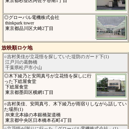
東京都杉並区阿佐ヶ谷南1丁目
◎グローバル電機株式会社
thinkpark tower
東京都品川区大崎2丁目
放映順ロケ地
○吉村美佳が立花悟を探していた堤防のガード下(1)
江戸川の葛飾橋
千葉県松戸市小山
◎木下綾乃と安岡真弓が立花悟を探しに行
った下総屋食堂
下総屋食堂
東京都墨田区横網1丁目
○吉村美佳、安岡真弓、木下綾乃が雨宿りしながら話してい
た場所(1)
JR東北本線の本銀橋架道橋
東京都中央区日本橋本石町4丁目
○立花悟が謝りに行った「グローバル電機株式会社」(1)