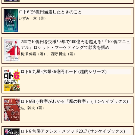
ロト6で6億円当選したときのこと
いずみ 京（著）
2年で10億円を突破! 5年で100億円を超える!『100億マニュ
アル』ロケット・マーケティングで顧客を掴め!
梅澤 伸嘉（著）、西野 博道（著）
ロト6 九星×六耀×6億円ボード (超的シリーズ)
ロト6狙う数字がわかる「魔の数字」 (サンケイブックス)
鮎川幹夫（著）
ロト6 常勝アクシス・メソッド2017 (サンケイブックス)