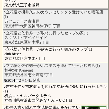
空ビル
東京都八王子市越野
○立花悟が掛井久志のカウンセリングを受けていた喫茶店
(1)
カフェテラス古瀬戸
東京都千代田区神田神保町1丁目
○立花悟と佐竹秀一が取材に行ったセレブの家(1)
スタジオピアベイサイド
東京都江東区新木場2丁目
○立花悟と佐竹秀一が飲みに行った銀座のクラブ(1)
club bisser
東京都港区六本木3丁目
○立花悟と佐竹秀一がホステスを連れて行った焼肉店(1)
和牛焼肉Ginseng
東京都渋谷区恵比寿南2丁目
※2014年2月14日閉店
○吉村美佳が吉村健太を連れて立花悟に会いに行ったホテル
(1)
横浜ロイヤルパークホテル
神奈川県横浜市西区みなとみらい2丁目
○掛井久志が隠れて立花悟に電話をかけてい