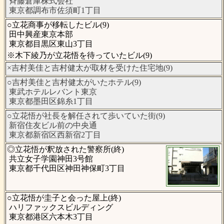
斉藤倉庫株式会社
東京都調布市佐須町1丁目
○立花商事が移転したビル(9)
田中興産東京本部
東京都目黒区東山3丁目
※木下綾乃が立花悟を待っていたビル(9)
×吉村美佳と吉村健太が取材を受けた住宅地(9)
○吉村美佳と吉村健太がいたホテル(9)
東武ホテルレバント東京
東京都墨田区錦糸1丁目
○立花悟が社長を解任されて歩いていた街(9)
新宿住友ビル前の中央通
東京都新宿区西新宿2丁目
◎立花悟が釈放された警察所(終)
共立女子学園神田3号館
東京都千代田区神田神保町3丁目
○立花悟が圭子と会った屋上(終)
ハリファックスビルディング
東京都港区六本木3丁目