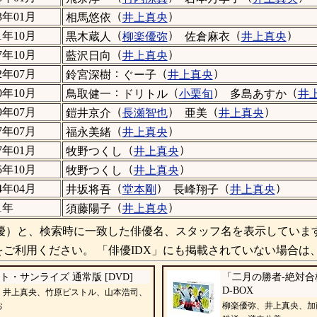
（
）
23年01月
相馬悠依
井上真央
（
）
（
）
21年10月
黒木蔵人
柳楽優弥
佐倉麻衣
井上真央
（
）
17年10月
藍沢日向
井上真央
：
（
）
12年07月
鈴宮深樹
ぐー子
井上真央
：
（
）
（
10年10月
鳥取健一
ドリトル
小栗旬
多島あすか
井
（
）
（
）
09年07月
鎧井京介
長瀬智也
亜美
井上真央
（
）
07年07月
福永美緒
井上真央
（
）
07年01月
牧野つくし
井上真央
（
）
05年10月
牧野つくし
井上真央
（
）
（
）
04年04月
井坂将吾
堂本剛
長峰翔子
井上真央
（
）
1年
須藤陽子
井上真央
）と、検索時に一致した俳優名、スタッフ名を表示していま
ご利用ください。 「俳優IDX」にも掲載されていない場合は
ト・サンライズ 通常版 [DVD]
「二月の勝者-絶対合格
D-BOX
、井上真央、竹原ピストル、山本浩司、
お
柳楽優弥、井上真央、加