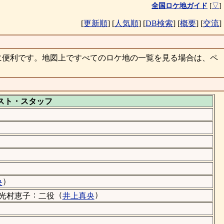
全国ロケ地ガイド
[
▽
]
[
更新順
]
[
人気順
]
[
DB検索
]
[
概要
]
[
交流
]
に便利です。地図上ですべてのロケ地の一覧を見る場合は、ペ
スト・
スタッフ
）
）
央
：
（
）
光村恵子
二役
井上真央