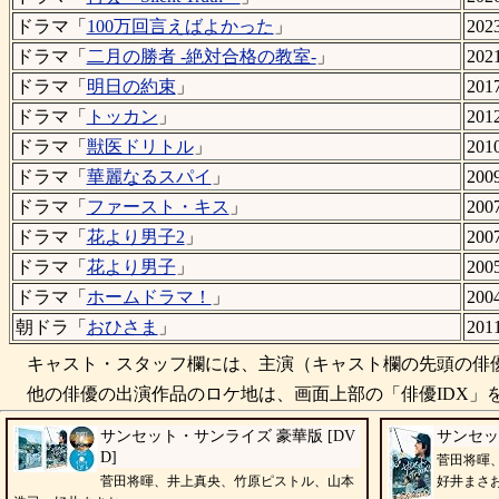
ドラマ「
100万回言えばよかった
」
20
ドラマ「
二月の勝者 -絶対合格の教室-
」
20
ドラマ「
明日の約束
」
20
ドラマ「
トッカン
」
20
ドラマ「
獣医ドリトル
」
20
ドラマ「
華麗なるスパイ
」
20
ドラマ「
ファースト・キス
」
20
ドラマ「
花より男子2
」
20
ドラマ「
花より男子
」
20
ドラマ「
ホームドラマ！
」
20
朝ドラ「
おひさま
」
201
キャスト・スタッフ欄には、主演（キャスト欄の先頭の俳優
他の俳優の出演作品のロケ地は、画面上部の「俳優IDX」を
サンセット・サンライズ 豪華版 [DV
サンセッ
D]
菅田将暉
菅田将暉、井上真央、竹原ピストル、山本
好井まさ