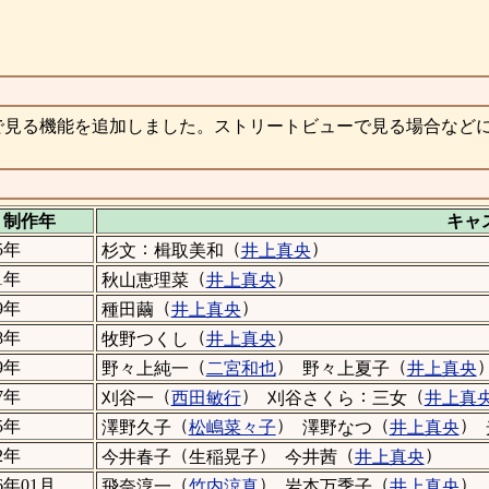
で見る機能を追加しました。ストリートビューで見る場合など
制作年
キャ
：
（
）
5年
杉文
楫取美和
井上真央
（
）
1年
秋山恵理菜
井上真央
（
）
9年
種田繭
井上真央
（
）
8年
牧野つくし
井上真央
（
）
（
9年
野々上純一
二宮和也
野々上夏子
井上真央
（
）
：
（
7年
刈谷一
西田敏行
刈谷さくら
三女
井上真
（
）
（
）
5年
澤野久子
松嶋菜々子
澤野なつ
井上真央
（
）
（
）
2年
今井春子
生稲晃子
今井茜
井上真央
（
）
（
）
26年01月
飛奈淳一
竹内涼真
岩本万季子
井上真央