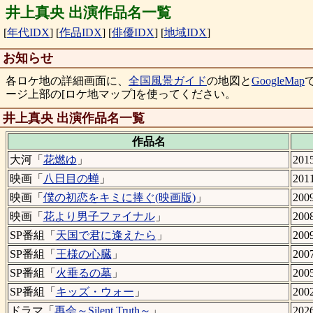
井上真央 出演作品名一覧
[
年代IDX
]
[
作品IDX
]
[
俳優IDX
]
[
地域IDX
]
お知らせ
各ロケ地の詳細画面に、
全国風景ガイド
の地図と
GoogleMap
ージ上部の[ロケ地マップ]を使ってください。
井上真央 出演作品名一覧
作品名
大河「
花燃ゆ
」
201
映画「
八日目の蝉
」
201
映画「
僕の初恋をキミに捧ぐ(映画版)
」
200
映画「
花より男子ファイナル
」
200
SP番組「
天国で君に逢えたら
」
200
SP番組「
王様の心臓
」
200
SP番組「
火垂るの墓
」
200
SP番組「
キッズ・ウォー
」
200
ドラマ「
再会～Silent Truth～
」
20