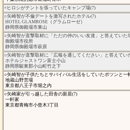
×ヒロシがテントを張っていたキャンプ場(7)
○矢崎智が不倫デートを激写されたホテル(7)
HOTEL GLAMROSE（グラムローゼ）
静岡県御殿場市東山
○矢崎智が直撃取材に「ただの仲のいい友達」と答えていた場所
御殿場市役所
静岡県御殿場市萩原
○矢崎智が直撃取材に「広報を通してください」と答えていた場
ホテルジャストワン富士小山
静岡県駿東郡小山町竹之下
○矢崎智が子供たちとサバイバル生活をしていたポツンと一軒家
地蔵山野営場
東京都八王子市堀之内
○矢崎家が引っ越した田舎の新居(7)
一軒家
東京都青梅市小曾木3丁目