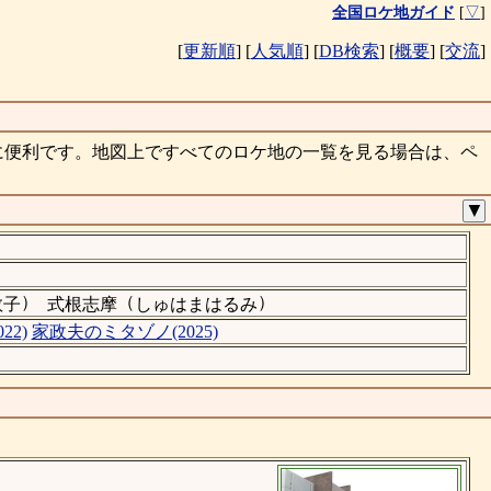
全国ロケ地ガイド
[
▽
]
[
更新順
]
[
人気順
]
[
DB検索
]
[
概要
]
[
交流
]
に便利です。地図上ですべてのロケ地の一覧を見る場合は、ペ
▼
）
（
）
敦子
式根志摩
しゅはまはるみ
22)
家政夫のミタゾノ(2025)