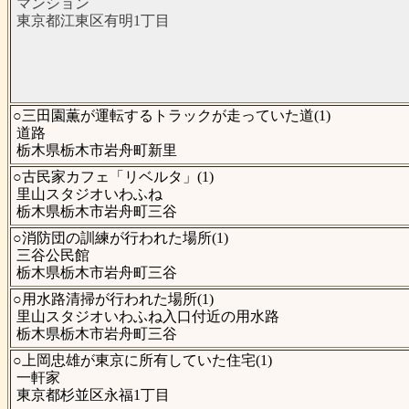
マンション
東京都江東区有明1丁目
○三田園薫が運転するトラックが走っていた道(1)
道路
栃木県栃木市岩舟町新里
○古民家カフェ「リベルタ」(1)
里山スタジオいわふね
栃木県栃木市岩舟町三谷
○消防団の訓練が行われた場所(1)
三谷公民館
栃木県栃木市岩舟町三谷
○用水路清掃が行われた場所(1)
里山スタジオいわふね入口付近の用水路
栃木県栃木市岩舟町三谷
○上岡忠雄が東京に所有していた住宅(1)
一軒家
東京都杉並区永福1丁目