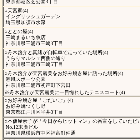
東京都港区芝公園3丁目
○天宮家(4)
イングリッシュガーデン
埼玉県加須市水深
○ととの屋(4)
三崎まるいち魚店
神奈川県三浦市三崎3丁目
○舟木啓介と真緒が自転車で走っていた場所(4)
うらりマルシェ西側の通り
神奈川県三浦市三崎5丁目
○舟木啓介が天宮麗美をお好み焼き屋に誘った場所(4)
潮風スポーツ公園
神奈川県三浦市初声町下宮田
※舟木啓介が天宮麗美に一目惚れしたテニスコート(4)
○お好み焼き屋「ごだいご」(4)
お好み焼つくし野
東京都江戸川区平井3丁目
○本仮屋素子が「今日からヒットマン」の番宣をしていたビル(
No.12末廣ビル
神奈川県横浜市中区福富町仲通