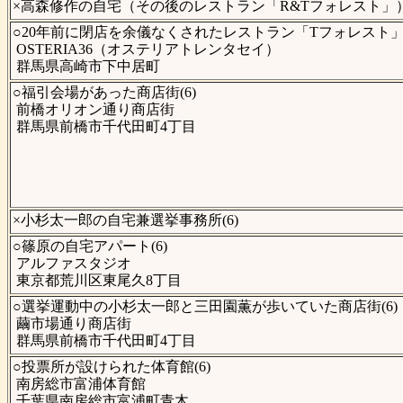
×高森修作の自宅（その後のレストラン「R&Tフォレスト」）(
○20年前に閉店を余儀なくされたレストラン「Tフォレスト」(
OSTERIA36（オステリアトレンタセイ）
群馬県高崎市下中居町
○福引会場があった商店街(6)
前橋オリオン通り商店街
群馬県前橋市千代田町4丁目
×小杉太一郎の自宅兼選挙事務所(6)
○篠原の自宅アパート(6)
アルファスタジオ
東京都荒川区東尾久8丁目
○選挙運動中の小杉太一郎と三田園薫が歩いていた商店街(6)
繭市場通り商店街
群馬県前橋市千代田町4丁目
○投票所が設けられた体育館(6)
南房総市富浦体育館
千葉県南房総市富浦町青木