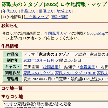
家政夫のミタゾノ(2023) ロケ地情報・マップ
[
年代IDX
]
[
作品IDX
]
[
俳優IDX
]
[
地域IDX
]
[ロケ地情報]
[
ロケ地マップ
]
[
統計情報
]
お知らせ
各ロケ地の詳細画面に、
全国風景ガイド
の地図と
GoogleMap
ージ上部の[ロケ地マップ]を使ってください。
作品情報
作品名
ドラマ「
家政夫のミタゾノ
」 ／誤称：家政婦の
制作年
2023年10月～12月
火曜 21:00 朝日
（
）
（
）
キャスト
三田園薫
松岡昌宏
結頼子
余貴美子
村
関連作品
家政夫のミタゾノ
家政夫のミタゾノ(2018)
家政夫
管理者
安永 2023年12月07日更新：最終話(12/5放送)
ロケ地一覧
主なロケ地
○むすび家政婦紹介所の看板がある建物