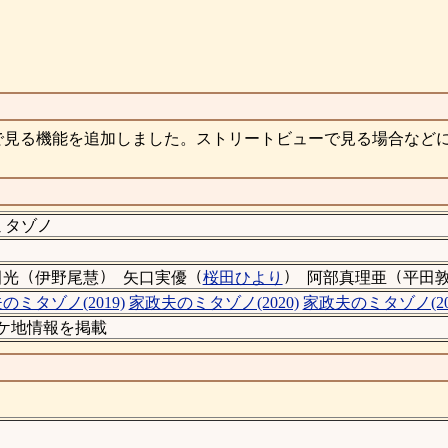
で見る機能を追加しました。ストリートビューで見る場合など
ミタゾノ
（
）
（
）
（
田光
伊野尾慧
矢口実優
桜田ひより
阿部真理亜
平田
のミタゾノ(2019)
家政夫のミタゾノ(2020)
家政夫のミタゾノ(20
のロケ地情報を掲載