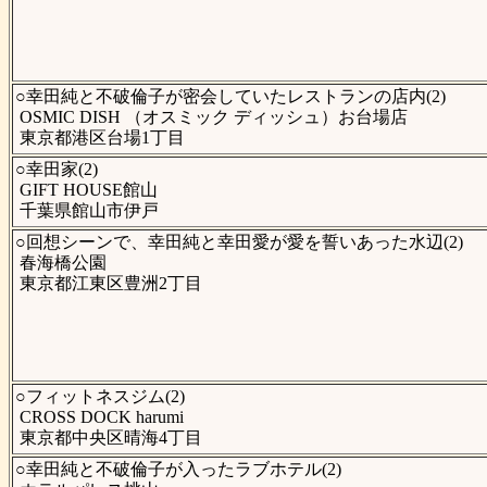
○幸田純と不破倫子が密会していたレストランの店内(2)
OSMIC DISH （オスミック ディッシュ）お台場店
東京都港区台場1丁目
○幸田家(2)
GIFT HOUSE館山
千葉県館山市伊戸
○回想シーンで、幸田純と幸田愛が愛を誓いあった水辺(2)
春海橋公園
東京都江東区豊洲2丁目
○フィットネスジム(2)
CROSS DOCK harumi
東京都中央区晴海4丁目
○幸田純と不破倫子が入ったラブホテル(2)