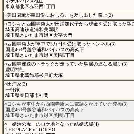
ホテルパレス桃山
東京都北区赤羽西1丁目
×美田園薫が幸田愛におしるこを差し出した路上(2)
○ヨシキと西園寺康太が田浦加代子から現金を受け取った駅(3
埼玉高速鉄道浦和美園駅
埼玉県さいたま市緑区大字大門
○西園寺康太が車中で3万円を受け取ったトンネル(3)
国道463号越谷浦和バイパスの高架下
埼玉県さいたま市緑区美園5丁目
○西園寺運送のトラックが走っていた鳥居の連なる場所(3)
豊明神社
埼玉県北葛飾郡杉戸町大塚
○田浦家(3)
一軒家
埼玉県春日部市神間
○ヨシキが車中から西園寺康太に電話をかけていた陸橋(3)
国道463号越谷浦和バイパスの高架下
埼玉県さいたま市緑区美園5丁目
○「婚活の虎」のロケ地となった結婚式場(4)
THE PLACE of TOKYO