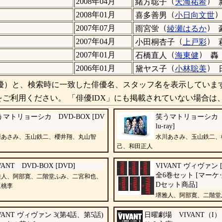
（
）
2008年04月
緒方聡子
天海祐希
（
2008年01月
喜多善男
小日向文世
（
）
2007年07月
雨宮蛍
綾瀬はるか
（
）
2007年04月
小田桐杏子
上戸彩
（
）
2007年01月
石橋直人
海東健
轟
（
）
2006年01月
黛ヤス子
小林聡美
）と、検索時に一致した俳優名、スタッフ名を表示していま
ご利用ください。 「俳優IDX」にも掲載されていない場合は
うマトリョーシカ DVD-BOX [DV
笑うマトリョーシカ Blu
lu-ray]
川あさみ、玉山鉄二、櫻井翔、丸山智
水川あさみ、玉山鉄二、
己、和田正人
VANT DVD-BOX [DVD]
VIVANT ヴィヴァン
全6巻セット [マー
雅人、阿部寛、二階堂ふみ、二宮和也、
Dセット商品]
坂桃李
堺雅人、阿部寛、二階堂
田孝也、河内大和、山中崇、飯沼愛、
VANT ヴィヴァン 3(第4話、第5話)
日曜劇場 VIVANT（I