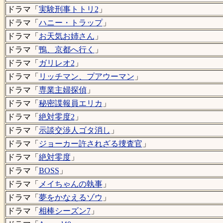
ドラマ「
実験刑事トトリ2
」
ドラマ「
ハニー・トラップ
」
ドラマ「
お天気お姉さん
」
ドラマ「
鴨、京都へ行く
」
ドラマ「
ガリレオ2
」
ドラマ「
リッチマン、プアウーマン
」
ドラマ「
専業主婦探偵
」
ドラマ「
秘密諜報員エリカ
」
ドラマ「
絶対零度2
」
ドラマ「
示談交渉人ゴタ消し
」
ドラマ「
ジョーカー許されざる捜査官
」
ドラマ「
絶対零度
」
ドラマ「
BOSS
」
ドラマ「
メイちゃんの執事
」
ドラマ「
夢をかなえるゾウ
」
ドラマ「
相棒シーズン7
」