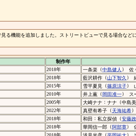
で見る機能を追加しました。ストリートビューで見る場合など
制作年
（
）
2018年
一条楽
中島健人
佐
（
）
2018年
藍沢耕作
山下智久
（
）
2015年
雪平夏見
篠原涼子
（
）
2010年
井上薫
岡田准一
ス
：
（
2005年
大崎ナナ
ナナ
中島
（
2022年
真壁有希子
天海祐希
：
（
2018年
和田
私立探偵
安藤
（
）
2018年
華岡信一郎
阿部寛
（
）
2018年
浅見光彦
平岡祐太