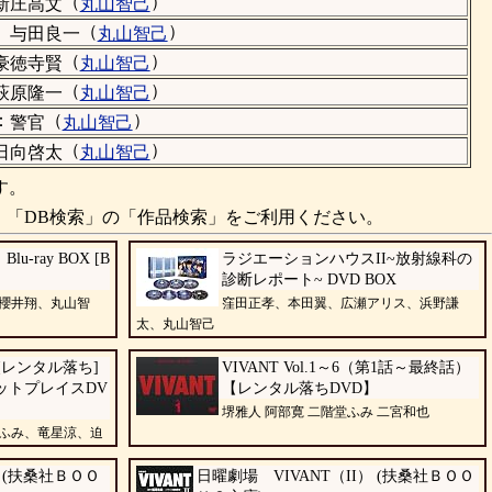
（
）
新庄高文
丸山智己
）
（
）
与田良一
丸山智己
（
）
豪徳寺賢
丸山智己
（
）
萩原隆一
丸山智己
：
（
）
警官
丸山智己
（
）
日向啓太
丸山智己
す。
、「DB検索」の「作品検索」をご利用ください。
-ray BOX [B
ラジエーションハウスII~放射線科の
診断レポート~ DVD BOX
櫻井翔、丸山智
窪田正孝、本田翼、広瀬アリス、浜野謙
太、丸山智己
 [レンタル落ち]
VIVANT Vol.1～6（第1話～最終話）
ケットプレイスDV
【レンタル落ちDVD】
堺雅人 阿部寛 二階堂ふみ 二宮和也
ふみ、竜星涼、迫
真凛
） (扶桑社ＢＯＯ
日曜劇場 VIVANT（II） (扶桑社ＢＯＯ