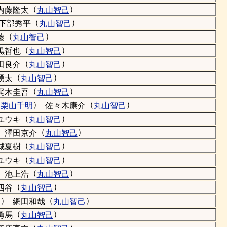
（
）
内藤隆太
丸山智己
（
）
下部秀平
丸山智己
（
）
藤
丸山智己
（
）
黒哲也
丸山智己
（
）
田良介
丸山智己
（
）
湧太
丸山智己
（
）
梶木圭吾
丸山智己
（
）
（
）
栗山千明
佐々木康介
丸山智己
（
）
ユウキ
丸山智己
）
（
）
澤田京介
丸山智己
（
）
城夏樹
丸山智己
（
）
ユウキ
丸山智己
）
（
）
池上浩
丸山智己
（
）
四谷
丸山智己
）
（
）
み
網田和哉
丸山智己
（
）
勇馬
丸山智己