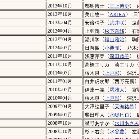
（
）
2013年10月
都鳥博士
三上博史
（
）
2013年10月
美山悠一
AKIRA
日
（
）
2013年04月
安倍晴子
武井咲
遠
（
）
2013年04月
上羽鴨
松下奈緒
石
（
）
2013年04月
湯川学
福山雅治
駒
（
）
2012年07月
日向徹
小栗旬
乃木
（
）
2011年10月
浅葱芹菜
深田恭子
：
2011年10月
高橋エリカ
湊エリカ
（
）
2011年07月
桜木泉
上戸彩
深沢
（
2011年01月
白井虎次郎
西野亮廣
（
）
2010年07月
伊達一義
堺雅人
宮
（
）
2010年04月
桜木泉
上戸彩
深沢
（
2009年04月
大澤絵里子
天海祐希
（
）
2009年01月
柴田理人
水嶋ヒロ
（
2008年10月
星野あすか
水川あさ
（
）
2008年10月
杉下右京
水谷豊
左