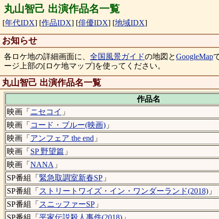
丸山智己 出演作品名一覧
[
年代IDX
]
[
作品IDX
]
[
俳優IDX
]
[
地域IDX
]
お知らせ
各ロケ地の詳細画面に、
全国風景ガイド
の地図と
GoogleMap
ージ上部の[ロケ地マップ]を使ってください。
丸山智己 出演作品名一覧
作品名
映画「
ニセコイ
」
映画「
コード・ブルー(映画)
」
映画「
アンフェア the end
」
映画「
SP 野望篇
」
映画「
NANA
」
SP番組「
緊急取調室新春SP
」
SP番組「
ストリートワイズ・イン・ワンダーランド(2018)
」
SP番組「
スニッファーSP
」
SP番組「
平家伝説殺人事件(2018)
」