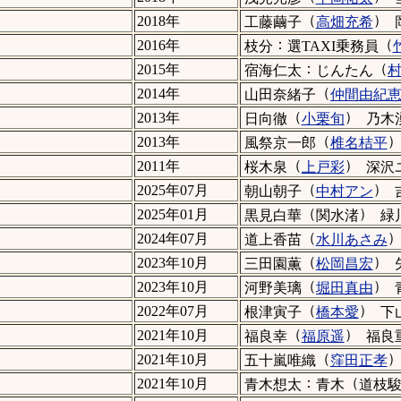
（
）
2018年
工藤繭子
高畑充希
：
（
2016年
枝分
選TAXI乗務員
：
（
2015年
宿海仁太
じんたん
（
2014年
山田奈緒子
仲間由紀
（
）
2013年
日向徹
小栗旬
乃木
（
2013年
風祭京一郎
椎名桔平
（
）
2011年
桜木泉
上戸彩
深沢
（
）
2025年07月
朝山朝子
中村アン
（
）
2025年01月
黒見白華
関水渚
緑
（
2024年07月
道上香苗
水川あさみ
（
）
2023年10月
三田園薫
松岡昌宏
（
）
2023年10月
河野美璃
堀田真由
（
）
2022年07月
根津寅子
橋本愛
下
（
）
2021年10月
福良幸
福原遥
福良
（
2021年10月
五十嵐唯織
窪田正孝
：
（
2021年10月
青木想太
青木
道枝