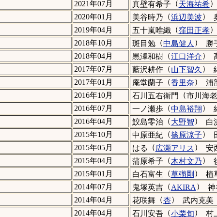
（
2021年07月
真壁有希子
天海祐希
（
）
2020年01月
美谷時乃
浜辺美波
（
2019年04月
五十嵐唯織
窪田正孝
（
）
2018年10月
斑目勉
中島健人
勝
（
）
2018年04月
黒澤和樹
江口洋介
（
）
2017年07月
藍沢耕作
山下智久
（
）
2017年01月
庵堂蘭子
香里奈
浦
（
2016年10月
石川五右衛門
市川海
（
）
2016年07月
一ノ瀬歩
中島裕翔
（
）
2016年04月
鮫島零治
大野智
白
（
）
2015年10月
中原亜紀
篠原涼子
（
）
2015年05月
はる
広瀬アリス
安
（
）
2015年04月
蒲原希子
木村文乃
（
）
2015年01月
白石富生
草彅剛
植
（
）
2014年07月
鬼塚英吉
AKIRA
神
（
）
2014年04月
花咲舞
杏
武内克美
（
）
2014年04月
石川安吾
小栗旬
村