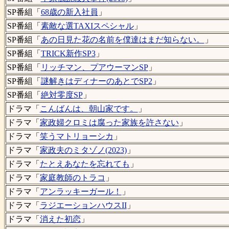
SP番組「
68歳の新入社員
」
SP番組「
素敵な選TAXIスペシャル
」
SP番組「
あの日見た花の名前を僕達はまだ知らない。
」
SP番組「
TRICK新作SP3
」
SP番組「
リッチマン、プアウーマンSP
」
SP番組「
謎解きはディナーのあとでSP2
」
SP番組「
絶対零度SP
」
ドラマ「
こんばんは、朝山家です。
」
ドラマ「
家政婦クロミは腐った家族を許さない
」
ドラマ「
笑うマトリョーシカ
」
ドラマ「
家政夫のミタゾノ(2023)
」
ドラマ「
たとえあなたを忘れても
」
ドラマ「
家庭教師のトラコ
」
ドラマ「
アンラッキーガール！
」
ドラマ「
ラジエーションハウスII
」
ドラマ「
消えた初恋
」