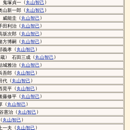
）
（
）
鬼塚貞一
丸山智己
（
）
奥山新一郎
丸山智己
）
（
）
威能圭
丸山智己
（
）
手田利治
丸山智己
（
）
高坂次郎
丸山智己
（
）
緒方博嗣
丸山智己
（
）
部義孝
丸山智己
）
（
）
老蔵
石田三成
丸山智己
（
）
結城雅治
丸山智己
（
）
浜吾郎
丸山智己
（
）
田代
丸山智己
（
）
西晃平
丸山智己
（
）
後藤修平
丸山智己
（
）
草
丸山智己
（
）
谷憲治
丸山智己
（
）
丸山智己
（
）
上一夫
丸山智己