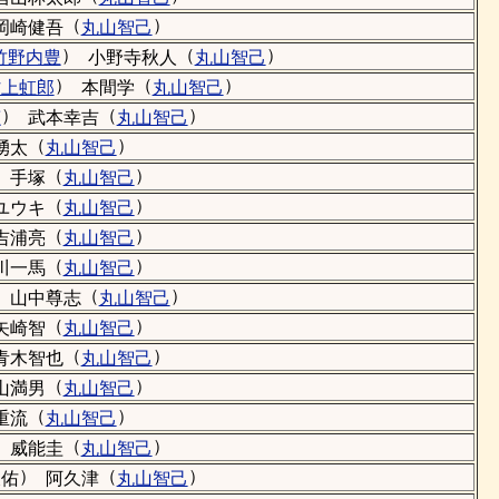
（
）
岡崎健吾
丸山智己
）
（
）
竹野内豊
小野寺秋人
丸山智己
）
（
）
村上虹郎
本間学
丸山智己
）
（
）
恵
武本幸吉
丸山智己
（
）
湧太
丸山智己
）
（
）
手塚
丸山智己
（
）
ユウキ
丸山智己
（
）
吉浦亮
丸山智己
（
）
川一馬
丸山智己
）
（
）
山中尊志
丸山智己
（
）
矢崎智
丸山智己
（
）
青木智也
丸山智己
（
）
山満男
丸山智己
（
）
重流
丸山智己
）
（
）
威能圭
丸山智己
）
（
）
駿佑
阿久津
丸山智己