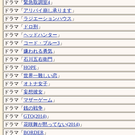
ドラマ「
緊急取調室4
」
ドラマ「
アリバイ崩し承ります
」
ドラマ「
ラジエーションハウス
」
ドラマ「
ドロ刑
」
ドラマ「
ヘッドハンター
」
ドラマ「
コード・ブルー3
」
ドラマ「
嫌われる勇気
」
ドラマ「
石川五右衛門
」
ドラマ「
HOPE
」
ドラマ「
世界一難しい恋
」
ドラマ「
オトナ女子
」
ドラマ「
妄想彼女
」
ドラマ「
マザーゲーム
」
ドラマ「
銭の戦争
」
ドラマ「
GTO(2014)
」
ドラマ「
花咲舞が黙ってない(2014)
」
ドラマ「
BORDER
」