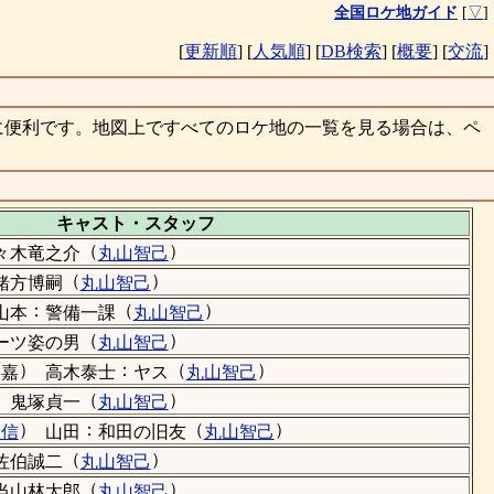
全国ロケ地ガイド
[
▽
]
[
更新順
]
[
人気順
]
[
DB検索
]
[
概要
]
[
交流
]
に便利です。地図上ですべてのロケ地の一覧を見る場合は、ペ
キャスト・
スタッフ
（
）
々木竜之介
丸山智己
（
）
緒方博嗣
丸山智己
：
（
）
山本
警備一課
丸山智己
（
）
ーツ姿の男
丸山智己
）
：
（
）
美嘉
高木泰士
ヤス
丸山智己
）
（
）
鬼塚貞一
丸山智己
）
：
（
）
政信
山田
和田の旧友
丸山智己
（
）
佐伯誠二
丸山智己
（
）
当山林太郎
丸山智己