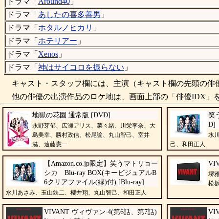
ドラマ「
Around40
」
ドラマ「
あしたの喜多善男
」
ドラマ「
ホタルノヒカリ
」
ドラマ「
ホテリアー
」
ドラマ「
Xenos
」
ドラマ「
神はサイコロを振らない
」
キャスト・スタッフ欄には、主演（キャスト欄の先頭の俳優
他の俳優の出演作品のロケ地は、画面上部の「俳優IDX」を
地獄の花園 通常版 [DVD]
笑
D]
永野芽郁、広瀬アリス、菜々緒、川栄李奈、大
島美幸、勝村政信、松尾諭、丸山智己、室井
水
滋、遠藤憲一
己、和田正人
【Amazon.co.jp限定】笑うマトリョー
VI
シカ Blu-ray BOX(キービジュアルB
堺
6クリアファイル(緑)付) [Blu-ray]
松
水川あさみ、玉山鉄二、櫻井翔、丸山智己、和田正人
VIVANT ヴィヴァン 4(第6話、第7話)
VI