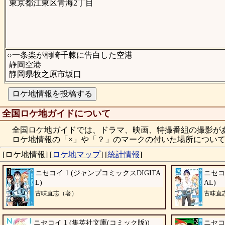
東京都江東区青海2丁目
○一条楽が桐崎千棘に告白した空港
静岡空港
静岡県牧之原市坂口
全国ロケ地ガイドについて
全国ロケ地ガイドでは、ドラマ、映画、特撮番組の撮影が
ロケ地情報の「×」や「？」のマークの付いた場所について
[ロケ地情報]
[
ロケ地マップ
]
[
統計情報
]
ニセコイ 1 (ジャンプコミックスDIGITA
ニセコ
L)
AL)
古味直志（著）
古味直
ニセコイ 1 (集英社文庫(コミック版))
ニセコ