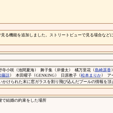
で見る機能を追加しました。ストリートビューで見る場合など
（
）
（
）
（
野寺小咲
池間夏海
舞子集
岸優太
橘万里花
島崎遥香
）
（
）
（
）
加藤諒
本田曜子
GENKING
日原教子
松本まりか
ア
ードに追いかけられた末に窓ガラスを割り飛び込んだプールの情報を
鍵で結婚の約束をした場所