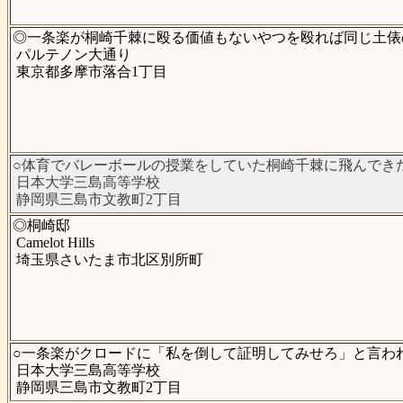
◎一条楽が桐崎千棘に殴る価値もないやつを殴れば同じ土俵
パルテノン大通り
東京都多摩市落合1丁目
○体育でバレーボールの授業をしていた桐崎千棘に飛んでき
日本大学三島高等学校
静岡県三島市文教町2丁目
◎桐崎邸
Camelot Hills
埼玉県さいたま市北区別所町
○一条楽がクロードに「私を倒して証明してみせろ」と言わ
日本大学三島高等学校
静岡県三島市文教町2丁目