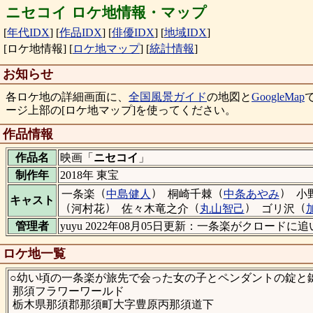
ニセコイ ロケ地情報・マップ
[
年代IDX
]
[
作品IDX
]
[
俳優IDX
]
[
地域IDX
]
[ロケ地情報]
[
ロケ地マップ
]
[
統計情報
]
お知らせ
各ロケ地の詳細画面に、
全国風景ガイド
の地図と
GoogleMap
ージ上部の[ロケ地マップ]を使ってください。
作品情報
作品名
映画「
ニセコイ
」
制作年
2018年 東宝
（
）
（
）
一条楽
中島健人
桐崎千棘
中条あやみ
小
キャスト
（
）
（
）
（
河村花
佐々木竜之介
丸山智己
ゴリ沢
管理者
yuyu 2022年08月05日更新：一条楽がクロ
ロケ地一覧
○幼い頃の一条楽が旅先で会った女の子とペンダントの錠と
那須フラワーワールド
栃木県那須郡那須町大字豊原丙那須道下