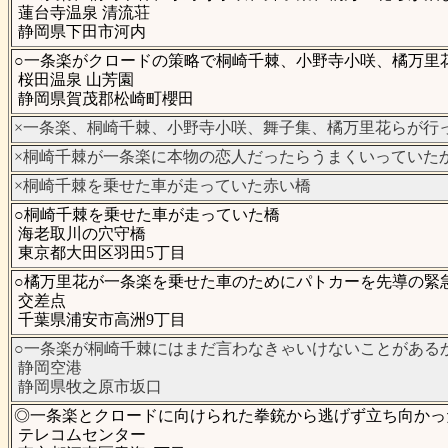
蓮台寺温泉 清流荘
静岡県下田市河内
○一条楽がクロードの策略で桐崎千棘、小野寺小咲、橘万里
桜田温泉 山芳園
静岡県賀茂郡松崎町櫻田
×一条楽、桐崎千棘、小野寺小咲、舞子集、橘万里花らが行
×桐崎千棘が一条楽に本物の恋人だったらうまくいっていた
×桐崎千棘を乗せた車が走っていた赤い橋
○桐崎千棘を乗せた車が走っていた橋
海老取川の穴守橋
東京都大田区羽田5丁目
○橘万里花が一条楽を乗せた車のためにパトカーを先導の緊
交差点
千葉県浦安市高洲9丁目
○一条楽が桐崎千棘にはまだ言わなきゃいけないことがある
静岡空港
静岡県牧之原市坂口
◎一条楽とクロードに向けられた拳銃から逃げず立ち向かっ
テレコムセンター