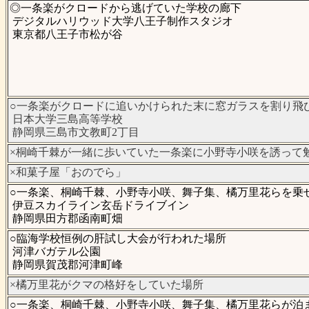
◎一条楽がクロードから逃げていた学校の廊下
デジタルハリウッド大学八王子制作スタジオ
東京都八王子市松が谷
○一条楽がクロードに追いかけられた末に窓ガラスを割り飛
日本大学三島高等学校
静岡県三島市文教町2丁目
×桐崎千棘が一緒に歩いていた一条楽に小野寺小咲を誘って
×和菓子屋「おのでら」
○一条楽、桐崎千棘、小野寺小咲、舞子集、橘万里花らを乗
伊豆スカイライン玄岳ドライブイン
静岡県田方郡函南町畑
○臨海学校恒例の肝試し大会が行われた場所
河津バガテル公園
静岡県賀茂郡河津町峰
×橘万里花がクマの格好をしていた場所
○一条楽、桐崎千棘、小野寺小咲、舞子集、橘万里花らが泊