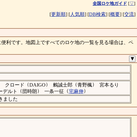
全国ロケ地ガイド
[
▽
]
[
更新順
]
[
人気順
]
[
DB検索
]
[
概要
]
[
交流
]
に便利です。地図上ですべてのロケ地の一覧を見る場合は、ペ
▼
）
（
）
（
）
クロード
DAIGO
鶫誠士郎
青野楓
宮本るり
（
）
（
）
ーデルト
団時朗
一条一征
宅麻伸
頂きました