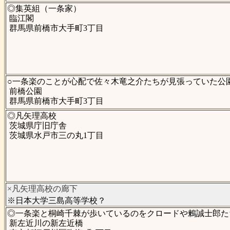
◎集英組（一条家）
臨江閣
群馬県前橋市大手町3丁目
○一条楽のことが心配で佐々木竜之介たちが見張っていた公
前橋公園
群馬県前橋市大手町3丁目
◎凡矢理高校
茨城県庁旧庁舎
茨城県水戸市三の丸1丁目
×凡矢理高校の廊下
※日本大学三島高等学校？
◎一条楽と桐崎千棘が歩いているのをクロードや鶫誠士郎た
新左近川の新左近橋