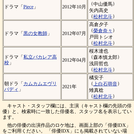
（
）
中山優馬
ドラマ「
Piece
」
2012年10月
矢内高史
（
）
松村北斗
高倉夕子
（
）
榮倉奈々
ドラマ「
黒の女教師
」
2012年07月
戸田トシオ
（
）
松村北斗
桜木達也
（
）
ドラマ「
私立バカレア高
森本慎太郎
2012年04月
校
」
浅田哲也
（
）
松村北斗
橘安子
（
）
朝ドラ「
カムカムエヴリ
上白石萌音
2021年
バディ
」
雉真稔
（
）
松村北斗
キャスト・スタッフ欄には、主演（キャスト欄の先頭の俳
優）と、検索時に一致した俳優名、スタッフ名を表示してい
ます。
他の俳優の出演作品のロケ地は、画面上部の「俳優IDX」
をご利用ください。 「俳優IDX」にも掲載されていない場