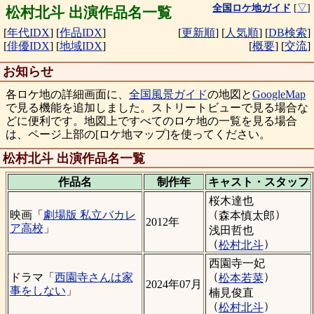
全国ロケ地ガイド
[
▽
]
松村北斗 出演作品名一覧
[
年代IDX
]
[
作品IDX
]
[
更新順
]
[
人気順
]
[
DB検索
]
[
俳優IDX
]
[
地域IDX
]
[
概要
]
[
交流
]
お知らせ
各ロケ地の詳細画面に、
全国風景ガイド
の地図と
GoogleMap
で見る機能を追加しました。ストリートビューで見る場合な
どに便利です。地図上ですべてのロケ地の一覧を見る場合
は、ページ上部の[ロケ地マップ]を使ってください。
松村北斗 出演作品名一覧
作品名
制作年
キャスト・
スタッフ
桜木達也
（
）
映画「
劇場版 私立バカレ
森本慎太郎
2012年
ア高校
」
浅田哲也
（
）
松村北斗
西園寺一妃
（
）
ドラマ「
西園寺さんは家
松本若菜
2024年07月
事をしない
」
楠見俊直
（
）
松村北斗