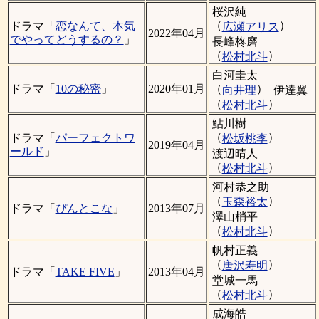
桜沢純
（
）
ドラマ「
恋なんて、本気
広瀬アリス
2022年04月
でやってどうするの？
」
長峰柊磨
（
）
松村北斗
白河圭太
（
）
ドラマ「
10の秘密
」
2020年01月
向井理
伊達翼
（
）
松村北斗
鮎川樹
（
）
ドラマ「
パーフェクトワ
松坂桃李
2019年04月
ールド
」
渡辺晴人
（
）
松村北斗
河村恭之助
（
）
玉森裕太
ドラマ「
ぴんとこな
」
2013年07月
澤山梢平
（
）
松村北斗
帆村正義
（
）
唐沢寿明
ドラマ「
TAKE FIVE
」
2013年04月
堂城一馬
（
）
松村北斗
成海皓