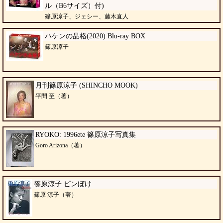
ル（B6サイズ）付)
篠原涼子、ジェシー、藤木直人
ハケンの品格(2020) Blu-ray BOX
篠原涼子
月刊篠原涼子 (SHINCHO MOOK)
平間 至（著）
RYOKO: 1996ete 篠原涼子写真集
Goro Arizona（著）
篠原涼子 ピンぼけ
篠原 涼子（著）