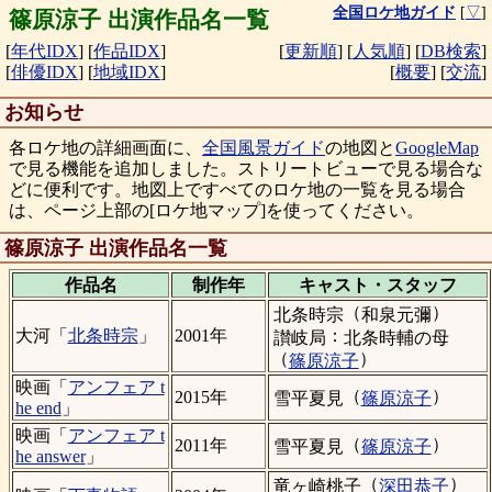
全国ロケ地ガイド
[
▽
]
篠原涼子 出演作品名一覧
[
年代IDX
]
[
作品IDX
]
[
更新順
]
[
人気順
]
[
DB検索
]
[
俳優IDX
]
[
地域IDX
]
[
概要
]
[
交流
]
お知らせ
各ロケ地の詳細画面に、
全国風景ガイド
の地図と
GoogleMap
で見る機能を追加しました。ストリートビューで見る場合な
どに便利です。地図上ですべてのロケ地の一覧を見る場合
は、ページ上部の[ロケ地マップ]を使ってください。
篠原涼子 出演作品名一覧
作品名
制作年
キャスト・
スタッフ
（
）
北条時宗
和泉元彌
：
大河「
北条時宗
」
2001年
讃岐局
北条時輔の母
（
）
篠原涼子
映画「
アンフェア t
（
）
2015年
雪平夏見
篠原涼子
he end
」
映画「
アンフェア t
（
）
2011年
雪平夏見
篠原涼子
he answer
」
（
）
竜ヶ崎桃子
深田恭子