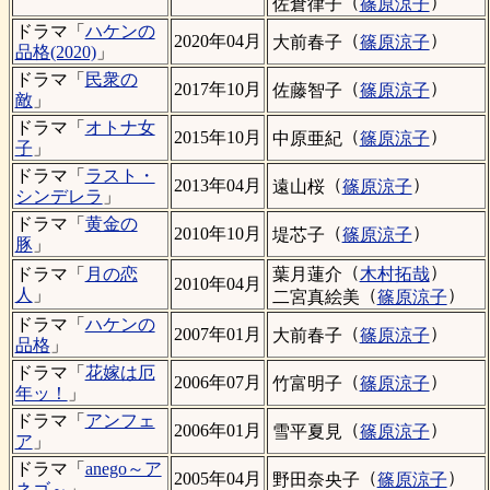
（
）
佐倉律子
篠原涼子
ドラマ「
ハケンの
（
）
2020年04月
大前春子
篠原涼子
品格(2020)
」
ドラマ「
民衆の
（
）
2017年10月
佐藤智子
篠原涼子
敵
」
ドラマ「
オトナ女
（
）
2015年10月
中原亜紀
篠原涼子
子
」
ドラマ「
ラスト・
（
）
2013年04月
遠山桜
篠原涼子
シンデレラ
」
ドラマ「
黄金の
（
）
2010年10月
堤芯子
篠原涼子
豚
」
（
）
葉月蓮介
木村拓哉
ドラマ「
月の恋
2010年04月
（
）
人
」
二宮真絵美
篠原涼子
ドラマ「
ハケンの
（
）
2007年01月
大前春子
篠原涼子
品格
」
ドラマ「
花嫁は厄
（
）
2006年07月
竹富明子
篠原涼子
年ッ！
」
ドラマ「
アンフェ
（
）
2006年01月
雪平夏見
篠原涼子
ア
」
ドラマ「
anego～ア
（
）
2005年04月
野田奈央子
篠原涼子
ネゴ～
」