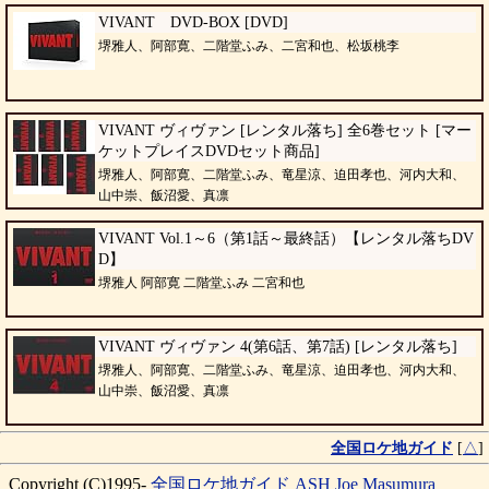
VIVANT DVD-BOX [DVD]
堺雅人、阿部寛、二階堂ふみ、二宮和也、松坂桃李
VIVANT ヴィヴァン [レンタル落ち] 全6巻セット [マー
ケットプレイスDVDセット商品]
堺雅人、阿部寛、二階堂ふみ、竜星涼、迫田孝也、河内大和、
山中崇、飯沼愛、真凛
VIVANT Vol.1～6（第1話～最終話）【レンタル落ちDV
D】
堺雅人 阿部寛 二階堂ふみ 二宮和也
VIVANT ヴィヴァン 4(第6話、第7話) [レンタル落ち]
堺雅人、阿部寛、二階堂ふみ、竜星涼、迫田孝也、河内大和、
山中崇、飯沼愛、真凛
全国ロケ地ガイド
[
△
]
Copyright (C)1995-
全国ロケ地ガイド
ASH
Joe Masumura