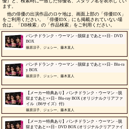
優）と、検索時に一致した俳優名、スタッフ名を表示してい
ます。
他の俳優の出演作品のロケ地は、画面上部の「俳優IDX」
をご利用ください。 「俳優IDX」にも掲載されていない場
合は、「DB検索」の「作品検索」をご利用ください。
パンチドランク・ウーマン −脱獄まであと××日− DVD
BOX
篠原涼子、ジェシー、藤木直人
パンチドランク・ウーマン −脱獄まであと××日− Blu-ra
y BOX
篠原涼子、ジェシー、藤木直人
【メーカー特典あり】パンチドランク・ウーマン −脱
獄まであと××日− Blu-ray BOX (オリジナルクリアファ
イル（B6サイズ）付)
篠原涼子、ジェシー、藤木直人
【メーカー特典あり】パンチドランク・ウーマン −脱
獄まであと××日− DVD BOX (オリジナルクリアファイ