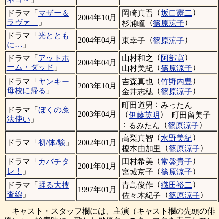
（
）
岡崎真吾
坂口憲二
ドラマ「
マザー＆
2004年10月
（
）
ラヴァー
」
杉浦瞳
篠原涼子
ドラマ「
光ととも
（
）
2004年04月
東幸子
篠原涼子
に…
」
（
）
山村和之
阿部寛
ドラマ「
アットホ
2004年04月
（
）
ーム・ダッド
」
山村美紀
篠原涼子
（
）
吉森真也
竹野内豊
ドラマ「
ヤンキー
2003年10月
（
）
母校に帰る
」
金井志穂
篠原涼子
：
町田道男
みったん
ドラマ「
ぼくの魔
（
）
2003年04月
伊藤英明
町田留美子
法使い
」
：
（
）
るみたん
篠原涼子
（
）
高梨真智
水野美紀
ドラマ「
初/体/験
」
2002年01月
（
）
榎本由加里
篠原涼子
（
）
田村希美
常盤貴子
ドラマ「
カバチタ
2001年01月
（
）
レ！
」
宮城京子
篠原涼子
（
）
青島俊作
織田裕二
ドラマ「
踊る大捜
1997年01月
（
）
査線
」
佐々木紀子
篠原涼子
キャスト・スタッフ欄には、主演（キャスト欄の先頭の俳