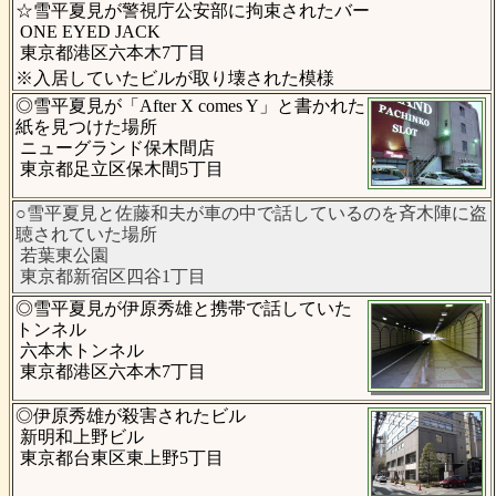
☆雪平夏見が警視庁公安部に拘束されたバー
ONE EYED JACK
東京都港区六本木7丁目
※入居していたビルが取り壊された模様
◎雪平夏見が「After X comes Y」と書かれた
紙を見つけた場所
ニューグランド保木間店
東京都足立区保木間5丁目
○雪平夏見と佐藤和夫が車の中で話しているのを斉木陣に盗
聴されていた場所
若葉東公園
東京都新宿区四谷1丁目
◎雪平夏見が伊原秀雄と携帯で話していた
トンネル
六本木トンネル
東京都港区六本木7丁目
◎伊原秀雄が殺害されたビル
新明和上野ビル
東京都台東区東上野5丁目