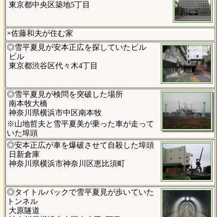
東京都中央区築地5丁目
×佐藤和夫が住む家
◎雪平夏見が安本正広を探していたビル
ビル
東京都渋谷区代々木4丁目
◎雪平夏見が検問を突破した場所
南本牧大橋
神奈川県横浜市中区南本牧
※山地哲夫と雪平夏美が乗った車が走って
いた埠頭
◎安本正広が車を爆破させて自殺した埠頭
日新倉庫
神奈川県横浜市神奈川区恵比須町
◎タイトルバックで雪平夏見が歩いていた
トンネル
大原隧道