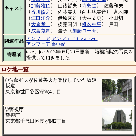
（
）
（
）
加藤雅也
山路哲夫
寺島進
佐藤和夫
キャスト
（
）
（
）
香川照之
佐藤美央
向井地美音
斉木陣
（
）
（
）
江口洋介
伊原秀雄
大林丈史
小田切
（
）
（
）
大倉孝二
後藤国明
椎名桔平
戸田
（
）
（
）
成宮寛貴
浩子
加藤ローサ
アンフェア
アンフェア the answer
関連作品
アンフェア the end
take、joe 2013年05月29日更新：箱根病院の写真を
管理者
提供して頂きました
ロケ地一覧
◎佐藤和夫が佐藤美央と登校していた坂道
坂道
東京都世田谷区深沢4丁目
◎警視庁
警視庁
東京都千代田区霞が関2丁目