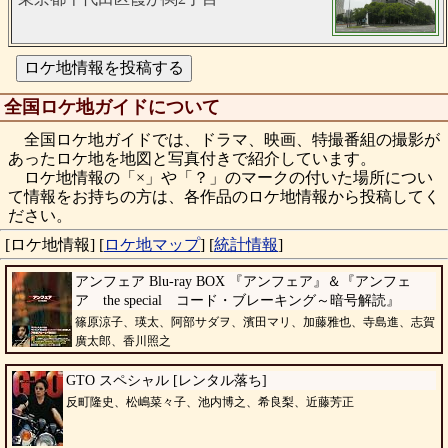
全国ロケ地ガイドについて
全国ロケ地ガイドでは、ドラマ、映画、特撮番組の撮影が
あったロケ地を地図と写真付きで紹介しています。
ロケ地情報の「×」や「？」のマークの付いた場所につい
て情報をお持ちの方は、各作品のロケ地情報から投稿してく
ださい。
[ロケ地情報]
[
ロケ地マップ
]
[
統計情報
]
アンフェア Blu-ray BOX 『アンフェア』＆『アンフェ
ア the special コード・ブレーキング～暗号解読』
篠原涼子、瑛太、阿部サダヲ、濱田マリ、加藤雅也、寺島進、志賀
廣太郎、香川照之
GTO スペシャル [レンタル落ち]
反町隆史、松嶋菜々子、池内博之、希良梨、近藤芳正