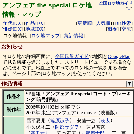
全国ロケ地ガイド
アンフェア the special ロケ地
[
▽
]
情報・マップ
[
年代IDX
]
[
作品IDX
]
[
更新順
]
[
人気順
]
[
DB検索
]
[
俳優IDX
]
[
地域IDX
]
[
概要
]
[
交流
]
[ロケ地情報]
[
ロケ地マップ
]
[
統計情報
]
お知らせ
各ロケ地の詳細画面に、
全国風景ガイド
の地図と
GoogleMap
で見る機能を追加しました。ストリートビューで見る場合な
どに便利です。地図上ですべてのロケ地の一覧を見る場合
は、ページ上部の[ロケ地マップ]を使ってください。
作品情報
▼
SP番組「
アンフェア the special コード・ブレーキ
作品名
ング 暗号解読
」
2006年10月03日 火曜 フジ
制作年
2007年 東宝 アンフェア the movie（映画版）
（
）
（
）
雪平夏見
篠原涼子
安藤一之
瑛太
（
）
小久保祐二
阿部サダヲ
蓮見杏奈
（
）
（
）
濱田マリ
安本正広
志賀廣太郎
三上薫