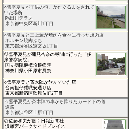
○雪平夏見が子供の頃、かたぐるまをされて
いた場所
隅田川テラス
東京都中央区新川1丁目
○雪平夏見と三上薫が焼肉を食べに行った焼肉店
ホルモン焼肉ぶち
東京都渋谷区道玄坂1丁目
◎雪平夏見が蓮見杏奈の尋問に行った「多
摩警察病院」
国立病院機構箱根病院
神奈川県小田原市風祭
○雪平夏美と斉木陣が飲んでいた店
台南担仔麺職安通り店
東京都新宿区歌舞伎町2丁目
△雪平夏見が斉木陣の車から降りたガード下の道
道路
東京都渋谷区上原1丁目
◎佐藤和夫が働く日報新聞社
浜離宮パークサイドプレイス