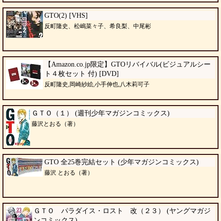
GTO(2) [VHS]
反町隆史、松嶋菜々子、希良梨、中尾彬
【Amazon.co.jp限定】GTOリバイバル(ビジュアルシー
ト４枚セット 付) [DVD]
反町隆史,岡崎紗絵,小手伸也,八木莉可子
ＧＴＯ（１） (週刊少年マガジンコミックス)
藤沢とおる（著）
GTO 全25巻完結セット (少年マガジンコミックス)
藤沢 とおる（著）
ＧＴＯ パラダイス・ロスト 改（２３） (ヤングマガジ
ンコミックス)