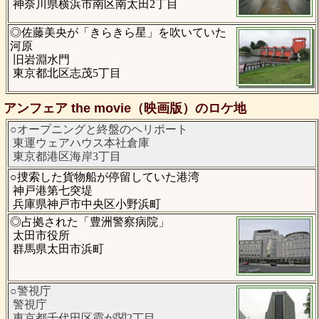
神奈川県横浜市南区南太田2丁目
◎佐藤美央が「きらきら星」を吹いていた
河原
旧岩淵水門
東京都北区志茂5丁目
アンフェア the movie（映画版）のロケ地
○オープニングと終盤のヘリポート
東運ウェアハウス本社倉庫
東京都港区海岸3丁目
○捜索した貨物船が停留していた港湾
神戸港第七突堤
兵庫県神戸市中央区小野浜町
◎占拠された「豊洲警察病院」
太田市役所
群馬県太田市浜町
○警視庁
警視庁
東京都千代田区霞が関2丁目