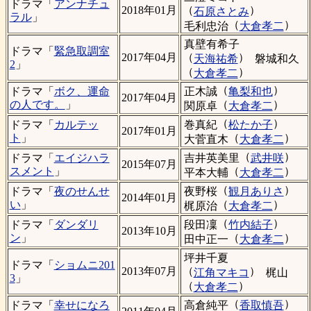
ドラマ「
アンナチュ
（
）
2018年01月
石原さとみ
ラル
」
（
）
毛利忠治
大倉孝二
真壁有希子
ドラマ「
緊急取調室
（
）
2017年04月
天海祐希
磐城和久
2
」
（
）
大倉孝二
（
）
正木誠
亀梨和也
ドラマ「
ボク、運命
2017年04月
（
）
の人です。
」
関原卓
大倉孝二
（
）
巻真紀
松たか子
ドラマ「
カルテッ
2017年01月
（
）
ト
」
大菅直木
大倉孝二
（
）
吉井英美里
武井咲
ドラマ「
エイジハラ
2015年07月
（
）
スメント
」
平本大輔
大倉孝二
（
）
夜野桜
観月ありさ
ドラマ「
夜のせんせ
2014年01月
（
）
い
」
梶原治
大倉孝二
（
）
段田凜
竹内結子
ドラマ「
ダンダリ
2013年10月
（
）
ン
」
田中正一
大倉孝二
坪井千夏
ドラマ「
ショムニ201
（
）
2013年07月
江角マキコ
梶山
3
」
（
）
大倉孝二
（
）
高倉純平
香取慎吾
ドラマ「
幸せになろ