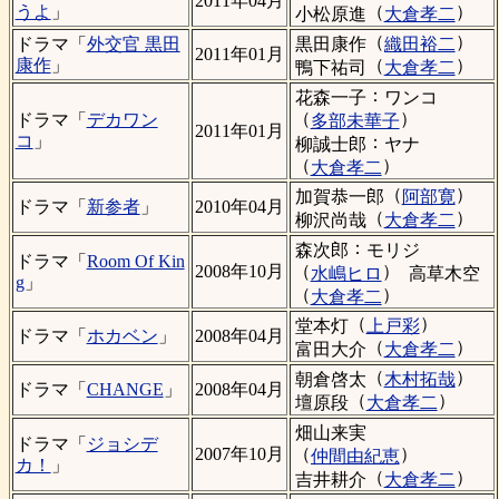
2011年04月
（
）
うよ
」
小松原進
大倉孝二
（
）
黒田康作
織田裕二
ドラマ「
外交官 黒田
2011年01月
（
）
康作
」
鴨下祐司
大倉孝二
：
花森一子
ワンコ
（
）
ドラマ「
デカワン
多部未華子
2011年01月
コ
」
：
柳誠士郎
ヤナ
（
）
大倉孝二
（
）
加賀恭一郎
阿部寛
ドラマ「
新参者
」
2010年04月
（
）
柳沢尚哉
大倉孝二
：
森次郎
モリジ
ドラマ「
Room Of Kin
（
）
2008年10月
水嶋ヒロ
高草木空
g
」
（
）
大倉孝二
（
）
堂本灯
上戸彩
ドラマ「
ホカベン
」
2008年04月
（
）
富田大介
大倉孝二
（
）
朝倉啓太
木村拓哉
ドラマ「
CHANGE
」
2008年04月
（
）
壇原段
大倉孝二
畑山来実
ドラマ「
ジョシデ
（
）
2007年10月
仲間由紀恵
カ！
」
（
）
吉井耕介
大倉孝二