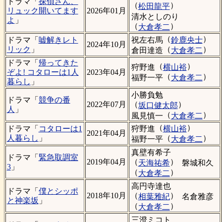
ドラマ「
探偵さん、
（
）
松田龍平
リュック開いてます
2026年01月
清水としのり
よ
」
（
）
大倉孝二
（
）
祝左右馬
鈴鹿央士
ドラマ「
嘘解きレト
2024年10月
（
）
リック
」
倉田達造
大倉孝二
ドラマ「
帰ってきた
（
）
狩野進
横山裕
ぞよ! コタローは1人
2023年04月
（
）
福野一平
大倉孝二
暮らし
」
小勝負勉
ドラマ「
競争の番
（
）
2022年07月
坂口健太郎
人
」
（
）
風見慎一
大倉孝二
（
）
狩野進
横山裕
ドラマ「
コタローは1
2021年04月
（
）
人暮らし
」
福野一平
大倉孝二
真壁有希子
ドラマ「
緊急取調室
（
）
2019年04月
天海祐希
磐城和久
3
」
（
）
大倉孝二
高円寺達也
ドラマ「
僕とシッポ
（
）
2018年10月
相葉雅紀
名倉雅彦
と神楽坂
」
（
）
大倉孝二
三澄ミコト