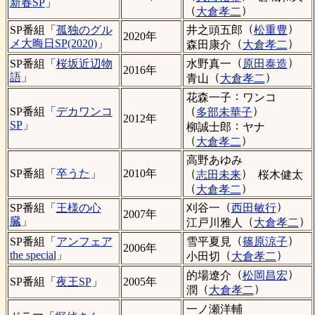
新春SP
」
（
）
大倉孝二
（
）
井之頭五郎
松重豊
SP番組「
孤独のグル
2020年
（
）
メ大晦日SP(2020)
」
森田康介
大倉孝二
（
）
水野真一
原田泰造
SP番組「
桜坂近辺物
2016年
（
）
語
」
青山
大倉孝二
：
花森一子
ワンコ
（
）
SP番組「
デカワンコ
多部未華子
2012年
SP
」
：
柳誠士郎
ヤナ
（
）
大倉孝二
高野あゆみ
（
）
SP番組「
卒うた
」
2010年
志田未来
桜木健太
（
）
大倉孝二
（
）
刈谷一
西田敏行
SP番組「
王様の心
2007年
（
）
臓
」
江戸川雅人
大倉孝二
（
）
雪平夏見
篠原涼子
SP番組「
アンフェア
2006年
（
）
the special
」
小田切
大倉孝二
（
）
的場遼介
松岡昌宏
SP番組「
夜王SP
」
2005年
（
）
潤
大倉孝二
一ノ瀬洋輔