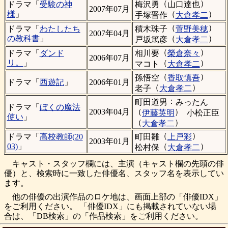
（
）
梅沢勇
山口達也
ドラマ「
受験の神
2007年07月
（
）
様
」
手塚晋作
大倉孝二
（
）
積木珠子
菅野美穂
ドラマ「
わたしたち
2007年04月
（
）
の教科書
」
戸坂篤彦
大倉孝二
（
）
相川要
榮倉奈々
ドラマ「
ダンド
2006年07月
（
）
リ。
」
マコト
大倉孝二
（
）
孫悟空
香取慎吾
ドラマ「
西遊記
」
2006年01月
（
）
老子
大倉孝二
：
町田道男
みったん
ドラマ「
ぼくの魔法
（
）
2003年04月
伊藤英明
小松正臣
使い
」
（
）
大倉孝二
（
）
町田雛
上戸彩
ドラマ「
高校教師(20
2003年01月
（
）
03)
」
松村保
大倉孝二
キャスト・スタッフ欄には、主演（キャスト欄の先頭の俳
優）と、検索時に一致した俳優名、スタッフ名を表示してい
ます。
他の俳優の出演作品のロケ地は、画面上部の「俳優IDX」
をご利用ください。 「俳優IDX」にも掲載されていない場
合は、「DB検索」の「作品検索」をご利用ください。