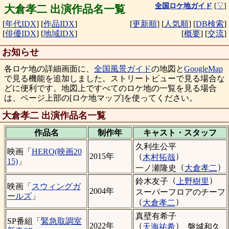
全国ロケ地ガイド
[
▽
]
大倉孝二 出演作品名一覧
[
年代IDX
]
[
作品IDX
]
[
更新順
]
[
人気順
]
[
DB検索
]
[
俳優IDX
]
[
地域IDX
]
[
概要
]
[
交流
]
お知らせ
各ロケ地の詳細画面に、
全国風景ガイド
の地図と
GoogleMap
で見る機能を追加しました。ストリートビューで見る場合な
どに便利です。地図上ですべてのロケ地の一覧を見る場合
は、ページ上部の[ロケ地マップ]を使ってください。
大倉孝二 出演作品名一覧
作品名
制作年
キャスト・
スタッフ
久利生公平
映画「
HERO(映画20
（
）
2015年
木村拓哉
15)
」
（
）
一ノ瀬隆史
大倉孝二
（
）
鈴木友子
上野樹里
映画「
スウィングガ
2004年
スーパーフロアのチーフ
ールズ
」
（
）
大倉孝二
真壁有希子
SP番組「
緊急取調室
（
）
2022年
天海祐希
磐城和久