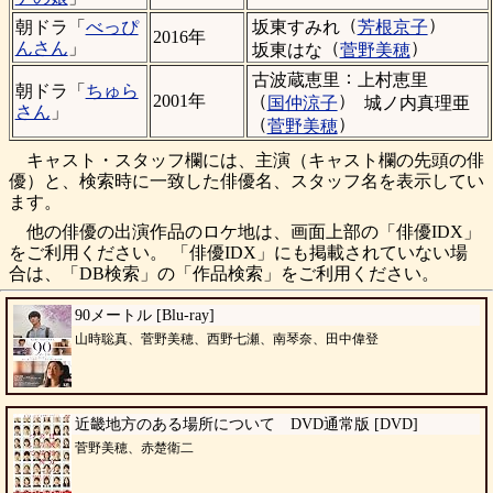
（
）
坂東すみれ
芳根京子
朝ドラ「
べっぴ
2016年
（
）
んさん
」
坂東はな
菅野美穂
：
古波蔵恵里
上村恵里
朝ドラ「
ちゅら
（
）
2001年
国仲涼子
城ノ内真理亜
さん
」
（
）
菅野美穂
キャスト・スタッフ欄には、主演（キャスト欄の先頭の俳
優）と、検索時に一致した俳優名、スタッフ名を表示してい
ます。
他の俳優の出演作品のロケ地は、画面上部の「俳優IDX」
をご利用ください。 「俳優IDX」にも掲載されていない場
合は、「DB検索」の「作品検索」をご利用ください。
90メートル [Blu-ray]
山時聡真、菅野美穂、西野七瀬、南琴奈、田中偉登
近畿地方のある場所について DVD通常版 [DVD]
菅野美穂、赤楚衛二