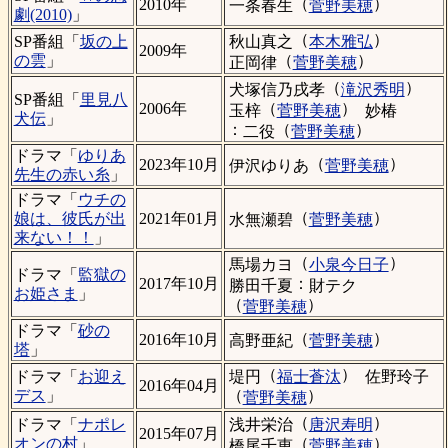
（
）
2010年
一条春生
菅野美穂
劇(2010)
」
（
）
秋山真之
本木雅弘
SP番組「
坂の上
2009年
（
）
の雲
」
正岡律
菅野美穂
（
）
犬塚信乃戌孝
滝沢秀明
SP番組「
里見八
（
）
2006年
玉梓
菅野美穂
妙椿
犬伝
」
：
（
）
二役
菅野美穂
ドラマ「
ゆりあ
（
）
2023年10月
伊沢ゆりあ
菅野美穂
先生の赤い糸
」
ドラマ「
ウチの
（
）
娘は、彼氏が出
2021年01月
水無瀬碧
菅野美穂
来ない！！
」
（
）
馬場カヨ
小泉今日子
ドラマ「
監獄の
：
2017年10月
勝田千夏
財テク
お姫さま
」
（
）
菅野美穂
ドラマ「
砂の
（
）
2016年10月
高野亜紀
菅野美穂
塔
」
（
）
堤円
福士蒼汰
佐野玲子
ドラマ「
お迎え
2016年04月
（
）
デス
」
菅野美穂
（
）
浅井栄治
唐沢寿明
ドラマ「
ナポレ
2015年07月
（
）
オンの村
」
橋尾千恵
菅野美穂