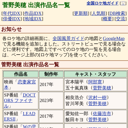
全国ロケ地ガイド
[
▽
]
菅野美穂 出演作品名一覧
[
年代IDX
]
[
作品IDX
]
[
更新順
]
[
人気順
]
[
DB検索
]
[
俳優IDX
]
[
地域IDX
]
[
概要
]
[
交流
]
お知らせ
各ロケ地の詳細画面に、
全国風景ガイド
の地図と
GoogleMap
で見る機能を追加しました。ストリートビューで見る場合な
どに便利です。地図上ですべてのロケ地の一覧を見る場合
は、ページ上部の[ロケ地マップ]を使ってください。
菅野美穂 出演作品名一覧
作品名
制作年
キャスト・
スタッフ
（
）
宮本陽平
阿部寛
映画「
恋妻家宮
2017年
（
）
本
」
五十嵐真珠
菅野美穂
SP番組「
DOCT
（
）
相良浩介
沢村一樹
ORS ファイナ
2023年
（
）
皆川琴美
菅野美穂
ル
」
（
）
愛知佐一郎
佐藤浩市
SP番組「
LEAD
2017年
（
）
ERSII
」
飯田キヨ
菅野美穂
SP番組「
Wの悲