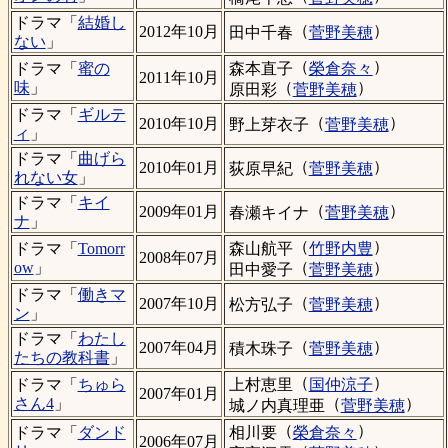
ドラマ「
結婚し
（
）
2012年10月
田中千春
菅野美穂
ない
」
（
）
森本直子
榮倉奈々
ドラマ「
蜜の
2011年10月
（
）
味
」
原田彩
菅野美穂
ドラマ「
ギルテ
（
）
2010年10月
野上芽衣子
菅野美穂
ィ
」
ドラマ「
曲げら
（
）
2010年01月
荻原早紀
菅野美穂
れない女
」
ドラマ「
キイ
（
）
2009年01月
春瀬キイナ
菅野美穂
ナ
」
（
）
森山航平
竹野内豊
ドラマ「
Tomorr
2008年07月
（
）
ow
」
田中愛子
菅野美穂
ドラマ「
働きマ
（
）
2007年10月
松方弘子
菅野美穂
ン
」
ドラマ「
わたし
（
）
2007年04月
積木珠子
菅野美穂
たちの教科書
」
（
）
上村恵里
国仲涼子
ドラマ「
ちゅら
2007年01月
（
）
さん4
」
城ノ内真理亜
菅野美穂
（
）
相川要
榮倉奈々
ドラマ「
ダンド
2006年07月