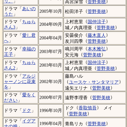
（
）
リ。
」
高宮深雪
菅野美穂
ドラマ「
あいの
（
）
2005年10月
松田洋子
菅野美穂
うた
」
（
）
上村恵里
国仲涼子
ドラマ「
ちゅら
2004年09月
（
）
さん3
」
城ノ内真理亜
菅野美穂
（
）
安曇俊介
藤木直人
ドラマ「
愛し君
2004年04月
（
）
へ
」
友川四季
菅野美穂
（
）
鳴川周平
本木雅弘
ドラマ「
幸福の
2003年07月
（
）
王子
」
安元海
菅野美穂
（
）
上村恵里
国仲涼子
ドラマ「
ちゅら
2003年03月
（
）
さん2
」
城ノ内真理亜
菅野美穂
藤島ハル
ドラマ「
アルジ
（
）
ャーノンに花束
2002年10月
ユースケ・サンタマリア
を
」
（
）
遠矢エリナ
菅野美穂
ドラマ「
愛をく
（
）
2000年07月
遠野李理香
菅野美穂
ださい
」
（
）
ドク
香取慎吾
メイ
ドラマ「
ドク
」
1996年10月
（
）
菅野美穂
ドラマ「
イグア
（
）
1996年04月
青島リカ
菅野美穂
ナの娘
」