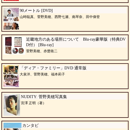
90メートル [DVD]
山時聡真、菅野美穂、西野七瀬、南琴奈、田中偉登
近畿地方のある場所について Blu-ray豪華版（特典DV
D付） [Blu-ray]
菅野美穂、赤楚衛二
「ディア・ファミリー」DVD 通常版
大泉洋、菅野美穂、福本莉子
NUDITY: 菅野美穂写真集
宮澤 正明（著）
カンタビ