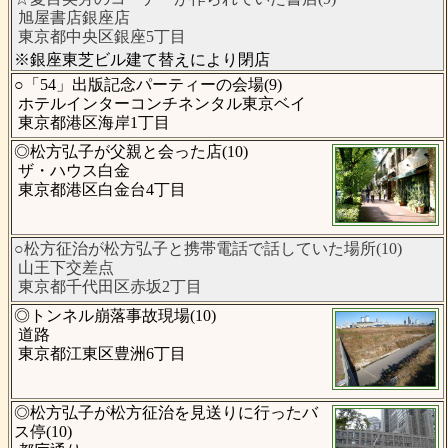
旭屋書店銀座店
東京都中央区銀座5丁目
※銀座東芝ビル建て替えにより閉店
○「54」出版記念パーティーの会場(9)
ホテルインターコンチネンタル東京ベイ
東京都港区海岸1丁目
◎松方弘子が父親と会った店(10)
ザ・ハウス白金
東京都港区白金台4丁目
○松方征治が松方弘子と携帯電話で話していた場所(10)
山王下交差点
東京都千代田区赤坂2丁目
◎トンネル崩落事故現場(10)
道路
東京都江東区豊洲6丁目
◎松方弘子が松方征治を見送りに行ったバ
ス停(10)