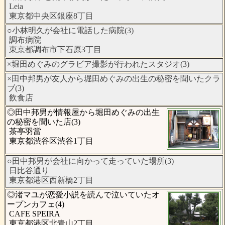
Leia
東京都中央区銀座8丁目
○小林明久が会社に電話した病院(3)
調布病院
東京都調布市下石原3丁目
×堀田めぐみのグラビア撮影が行われたスタジオ(3)
×田中邦男が友人から堀田めぐみの出生の秘密を聞いたクラ
ブ(3)
飲食店
◎田中邦男が情報屋から堀田めぐみの出生
の秘密を聞いた店(3)
茶亭羽當
東京都渋谷区渋谷1丁目
○田中邦男が会社に向かって走っていた場所(3)
日比谷通り
東京都港区西新橋2丁目
◎渚マユが恋愛小説を読んで泣いていたオ
ープンカフェ(4)
CAFE SPEIRA
東京都港区北青山2丁目