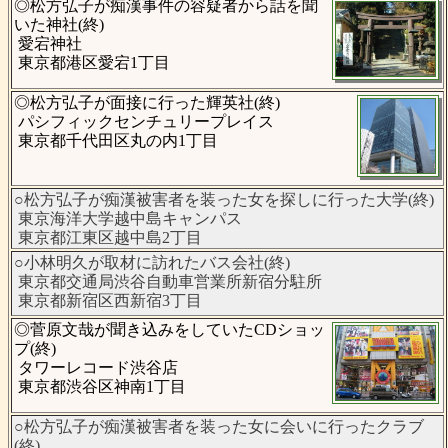
◎松方弘子が痴漢事件の容疑者から話を聞
いた神社(終)
愛宕神社
東京都港区愛宕1丁目
◎松方弘子が面接に行った輝英社(終)
パシフィックセンチュリープレイス
東京都千代田区丸の内1丁目
○松方弘子が痴漢被害者を装った女を探しに行った大学(終)
東京海洋大学越中島キャンパス
東京都江東区越中島2丁目
○小林明久が取材に訪れたバス会社(終)
東京都交通局渋谷自動車営業所新宿分駐所
東京都新宿区西新宿3丁目
◎菅原文哉が聞き込みをしていたCDショッ
プ(終)
タワーレコード渋谷店
東京都渋谷区神南1丁目
○松方弘子が痴漢被害者を装った女に会いに行ったクラブ
(終)