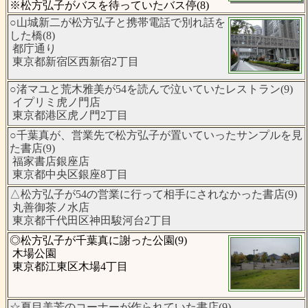
※松方弘子がバスを待っていたバス停(8)
○山城新二が松方弘子と携帯電話で別れ話を
した橋(8)
都庁通り
東京都新宿区西新宿2丁目
○渚マユと荒木雅美が54を読んで泣いていたレストラン(9)
イプリミ虎ノ門店
東京都港区虎ノ門2丁目
○千葉真が、営業先で松方弘子が置いていったサンプルを見
た書店(9)
福家書店銀座店
東京都中央区銀座8丁目
△松方弘子が54の営業に行って相手にされなかった書店(9)
丸善御茶ノ水店
東京都千代田区神田駿河台2丁目
◎松方弘子が千葉真に謝った公園(9)
木場公園
東京都江東区木場4丁目
☆夏目美芳のコーナーが作られていた書店(9)