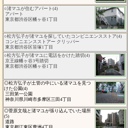
○渚マユが住むアパート(4)
アパート
東京都渋谷区幡ヶ谷1丁目
○松方弘子が渚マユを探していたコンビニエンスストア(4)
コンビニエンスストアー クリッパー
東京都渋谷区笹塚1丁目
○松方弘子が渚マユに電話をかけた踏切(4)
京王線幡ヶ谷3号踏切
東京都渋谷区幡ヶ谷1丁目
◎松方弘子が土管の中にいる渚マユを見つ
けた公園(4)
三田第一公園
神奈川県川崎市多摩区三田4丁目
◎菅原文哉と渚マユが張り込んでいた場所
(5)
道路
東京都江東区豊洲4丁目