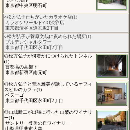
東京都中央区明石町
○松方弘子たちがいたカラオケ店(1)
カラオケワールドZIO渋谷店
東京都渋谷区道玄坂2丁目
○松方弘子が菅原文哉に責められた場所(1)
プルデンシャルタワー
東京都千代田区永田町2丁目
◎松方弘子が何者かにつけられたトンネル
(1)
首都高の高架下
東京都新宿区南元町
◎松方弘子と荒木雅美が話しているオフィ
スビルのカフェ(1)
ベヌーゴ
東京都千代田区永田町2丁目
◎山城新二が出張に行った山梨のワイナリ
ー(1)
サントリー登美の丘ワイナリー
山梨県甲斐市大垈