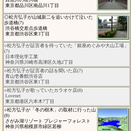
東京都品川区南品川1丁目
◎松方弘子が山城新二を追いかけて泣いた
歩道橋(7)
渋谷橋交差点歩道橋
東京都渋谷区東3丁目
○松方弘子が証言者を待っていた「銀座めぐみや大山工場」
(7)
日本理化学工業
神奈川県川崎市高津区久地2丁目
○松方弘子が証言者の話を聞いた店(7)
青山壱番館渋谷店
東京都渋谷区東1丁目
○松方弘子が歌っていたカラオケ店(8)
Lovenet
東京都港区六本木7丁目
○松方弘子が「冬の樹木」の取材に行った山
(8)
さがみ湖リゾート プレジャーフォレスト
神奈川県相模原市緑区若柳