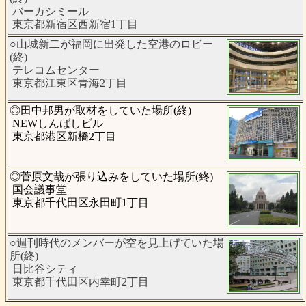
バーカシミール
東京都新宿区西新宿1丁目
○山城新二が福岡に出発した空港のロビー
(終)
テレコムセンター
東京都江東区青海2丁目
◎田中邦男が取材をしていた場所(終)
NEWしんばしビル
東京都港区新橋2丁目
◎菅原文哉が張り込みをしていた場所(終)
国会議事堂
東京都千代田区永田町1丁目
○週刊時代のメンバーが空を見上げていた場
所(終)
日比谷シティ
東京都千代田区内幸町2丁目