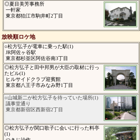
◎夏目美芳事務所
一軒家
東京都狛江市駒井町2丁目
放映順ロケ地
○松方弘子が電車に乗った駅(1)
JR阿佐ヶ谷駅
東京都杉並区阿佐谷南3丁目
◎松方弘子と田中邦男が大臣の取材に行っ
たビル(1)
ヒルサイドクラブ迎賓館
東京都八王子市みなみ野1丁目
○山城新二が松方弘子を待っていた場所(1)
議事堂通り
東京都新宿区西新宿2丁目
◎松方弘子が関口歌子に会いに行った料亭
(1)
つきじ治作