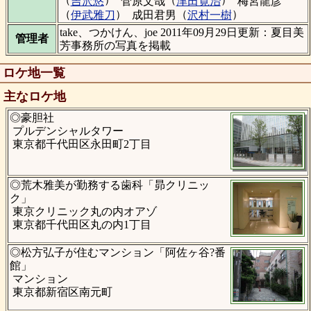
吉沢悠
菅原文哉
津田寛治
梅宮龍彦
（
）
（
）
伊武雅刀
成田君男
沢村一樹
take、つかけん、joe 2011年09月29日更新：夏目美
管理者
芳事務所の写真を掲載
ロケ地一覧
主なロケ地
◎豪胆社
プルデンシャルタワー
東京都千代田区永田町2丁目
◎荒木雅美が勤務する歯科「昴クリニッ
ク」
東京クリニック丸の内オアゾ
東京都千代田区丸の内1丁目
◎松方弘子が住むマンション「阿佐ヶ谷?番
館」
マンション
東京都新宿区南元町