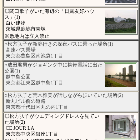
◎関口歌子がいた海辺の「日露友好ハウ
ス」(1)
白い建物
茨城県鹿嶋市青塚
※敷地内は立入禁止
○松方弘子が新潟行きの深夜バスに乗った場所(1)
高速バス乗場
東京都豊島区南池袋1丁目
○成田君男がジョギング中に携帯電話に出た
公園(1)
越中島公園
東京都江東区越中島1丁目
○松方弘子と荒木雅美が話しながら歩いていた場所(2)
新丸ビル前の道路
東京都千代田区丸の内1丁目
◎松方弘子がウエディングドレスを見てい
た場所(2)
CE JOUR LA
東京都中央区銀座1丁目