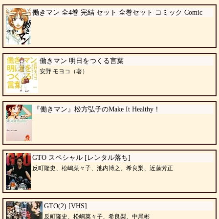
働きマン 全4巻 完結 セット 全巻セット コミック Comic
働きマン 明日をつくる言葉
安野 モヨコ（著）
『働きマン』松方弘子のMake It Healthy！
GTO スペシャル [レンタル落ち]
反町隆史、松嶋菜々子、池内博之、希良梨、近藤芳正
GTO(2) [VHS]
反町隆史、松嶋菜々子、希良梨、中尾彬