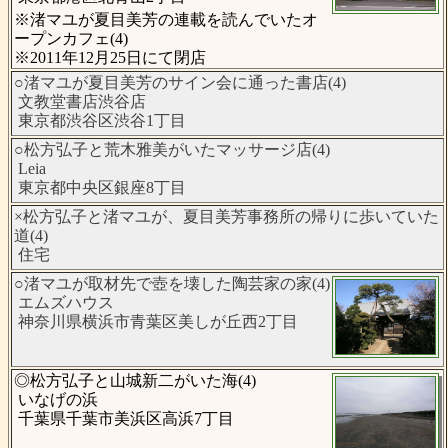
※渚マユが夏目美芳の連載を読んでいたオ
ープンカフェ(4)
※2011年12月25日にて閉店
○渚マユが夏目美芳のサイン会に通った書店(4)
文教堂書店渋谷店
東京都渋谷区渋谷1丁目
○松方弘子と荒木雅美がいたマッサージ店(4)
Leia
東京都中央区銀座8丁目
×松方弘子と渚マユが、夏目美芳事務所の帰りに歩いていた
道(4)
住宅
○渚マユが取材先で壺を壊した陶芸家の家(4)
エムズハウス
神奈川県横浜市青葉区美しが丘西2丁目
◎松方弘子と山城新二がいた海(4)
いなげの浜
千葉県千葉市美浜区高浜7丁目