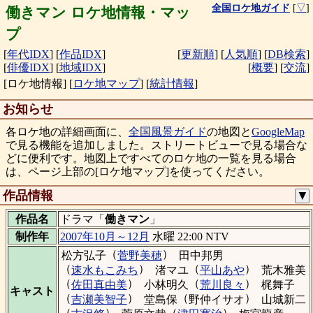
全国ロケ地ガイド
[
▽
]
働きマン ロケ地情報・マッ
プ
[
年代IDX
]
[
作品IDX
]
[
更新順
]
[
人気順
]
[
DB検索
]
[
俳優IDX
]
[
地域IDX
]
[
概要
]
[
交流
]
[ロケ地情報]
[
ロケ地マップ
]
[
統計情報
]
お知らせ
各ロケ地の詳細画面に、
全国風景ガイド
の地図と
GoogleMap
で見る機能を追加しました。ストリートビューで見る場合な
どに便利です。地図上ですべてのロケ地の一覧を見る場合
は、ページ上部の[ロケ地マップ]を使ってください。
作品情報
▼
作品名
ドラマ「
働きマン
」
制作年
2007年10月～12月
水曜 22:00 NTV
（
）
松方弘子
菅野美穂
田中邦男
（
）
（
）
速水もこみち
渚マユ
平山あや
荒木雅美
（
）
（
）
佐田真由美
小林明久
荒川良々
梶舞子
キャスト
（
）
（
）
吉瀬美智子
堂島保
野仲イサオ
山城新二
（
）
（
）