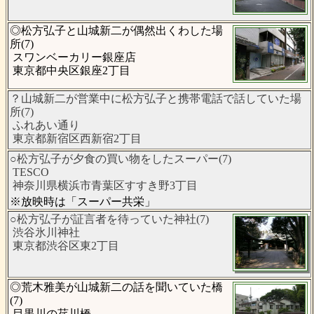
◎松方弘子と山城新二が偶然出くわした場
所(7)
スワンベーカリー銀座店
東京都中央区銀座2丁目
？山城新二が営業中に松方弘子と携帯電話で話していた場
所(7)
ふれあい通り
東京都新宿区西新宿2丁目
○松方弘子が夕食の買い物をしたスーパー(7)
TESCO
神奈川県横浜市青葉区すすき野3丁目
※放映時は「スーパー共栄」
○松方弘子が証言者を待っていた神社(7)
渋谷氷川神社
東京都渋谷区東2丁目
◎荒木雅美が山城新二の話を聞いていた橋
(7)
目黒川の荏川橋