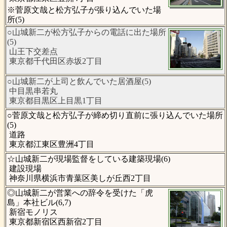
※菅原文哉と松方弘子が張り込んでいた場
所(5)
○山城新二が松方弘子からの電話に出た場所
(5)
山王下交差点
東京都千代田区赤坂2丁目
○山城新二が上司と飲んでいた居酒屋(5)
中目黒串若丸
東京都目黒区上目黒1丁目
○菅原文哉と松方弘子が締め切り直前に張り込んでいた場所
(5)
道路
東京都江東区豊洲4丁目
☆山城新二が現場監督をしている建築現場(6)
建設現場
神奈川県横浜市青葉区美しが丘西2丁目
◎山城新二が営業への辞令を受けた「虎
島」本社ビル(6,7)
新宿モノリス
東京都新宿区西新宿2丁目