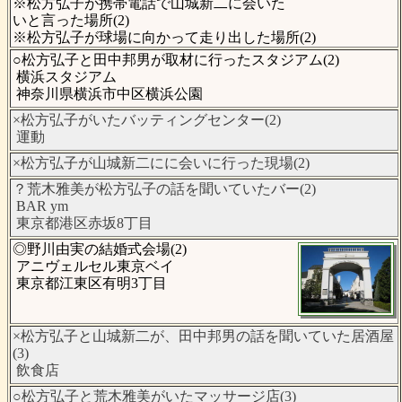
※松方弘子が携帯電話で山城新二に会いた
いと言った場所(2)
※松方弘子が球場に向かって走り出した場所(2)
○松方弘子と田中邦男が取材に行ったスタジアム(2)
横浜スタジアム
神奈川県横浜市中区横浜公園
×松方弘子がいたバッティングセンター(2)
運動
×松方弘子が山城新二にに会いに行った現場(2)
？荒木雅美が松方弘子の話を聞いていたバー(2)
BAR ym
東京都港区赤坂8丁目
◎野川由実の結婚式会場(2)
アニヴェルセル東京ベイ
東京都江東区有明3丁目
×松方弘子と山城新二が、田中邦男の話を聞いていた居酒屋
(3)
飲食店
○松方弘子と荒木雅美がいたマッサージ店(3)