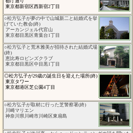
都庁通り
東京都新宿区西新宿2丁目
○松方弘子が夢の中で山城新二と結婚式を挙
げていた教会(終)
アーカンジェル代官山
東京都目黒区青葉台1丁目
○松方弘子と荒木雅美が招待された結婚式場
(終)
恵比寿ロビンズクラブ
東京都目黒区中目黒1丁目
◎松方弘子が29歳の誕生日を迎えた場所(終)
東京タワー
東京都港区芝公園4丁目
○松方弘子が取材に行った芝警察署(終)
川崎マリエン
神奈川県川崎市川崎区東扇島