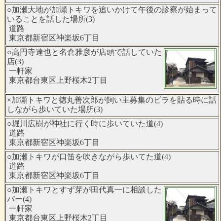
○加瀬大地が加瀬トキワを追いかけて午後の診察が始まって
いることを話した場所(3)
道路
東京都新宿区神楽坂6丁目
○高円寺達也と名倉雅彦が店頭で話していた
店(3)
一軒家
東京都台東区上野桜木2丁目
×加瀬トキワと徳丸善次郎が飼い主募集のビラを貼る時に話
しながら歩いていた場所(3)
○堀川広樹が神社に行く時に歩いていた道(4)
道路
東京都新宿区神楽坂6丁目
○加瀬トキワが口笛を吹きながら歩いてた道(4)
道路
東京都新宿区神楽坂6丁目
○加瀬トキワとすず芽が田代真一に相談した
バー(4)
一軒家
東京都台東区上野桜木2丁目