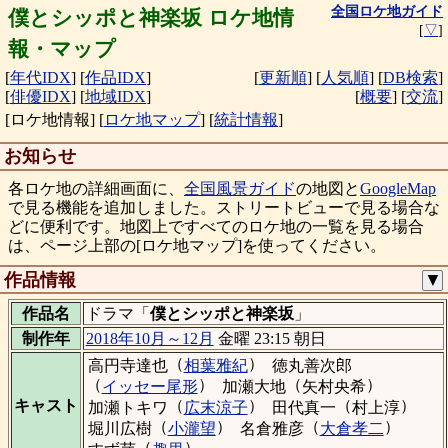
全国ロケ地ガイド
僕とシッポと神楽坂 ロケ地情
[
▽
]
報・マップ
[
年代IDX
]
[
作品IDX
]
[
更新順
]
[
人気順
]
[
DB検索
]
[
俳優IDX
]
[
地域IDX
]
[
概要
]
[
交流
]
[ロケ地情報]
[
ロケ地マップ
]
[
統計情報
]
お知らせ
各ロケ地の詳細画面に、
全国風景ガイド
の地図と
GoogleMap
で見る機能を追加しました。ストリートビューで見る場合な
どに便利です。地図上ですべてのロケ地の一覧を見る場合
は、ページ上部の[ロケ地マップ]を使ってください。
作品情報
▼
作品名
ドラマ「
僕とシッポと神楽坂
」
制作年
2018年10月～12月
金曜 23:15 朝日
（
）
高円寺達也
相葉雅紀
徳丸善次郎
（
）
（
）
イッセー尾形
加瀬大地
矢村央希
（
）
（
）
キャスト
加瀬トキワ
広末涼子
田代真一
村上淳
（
）
（
）
堀川広樹
小瀧望
名倉雅彦
大倉孝二
（
）