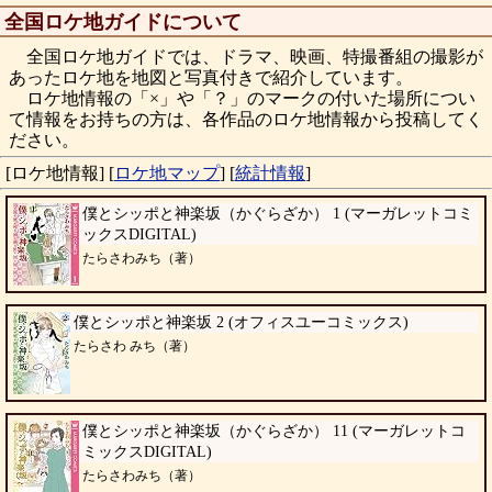
全国ロケ地ガイドについて
全国ロケ地ガイドでは、ドラマ、映画、特撮番組の撮影が
あったロケ地を地図と写真付きで紹介しています。
ロケ地情報の「×」や「？」のマークの付いた場所につい
て情報をお持ちの方は、各作品のロケ地情報から投稿してく
ださい。
[ロケ地情報]
[
ロケ地マップ
]
[
統計情報
]
僕とシッポと神楽坂（かぐらざか） 1 (マーガレットコミ
ックスDIGITAL)
たらさわみち（著）
僕とシッポと神楽坂 2 (オフィスユーコミックス)
たらさわ みち（著）
僕とシッポと神楽坂（かぐらざか） 11 (マーガレットコ
ミックスDIGITAL)
たらさわみち（著）