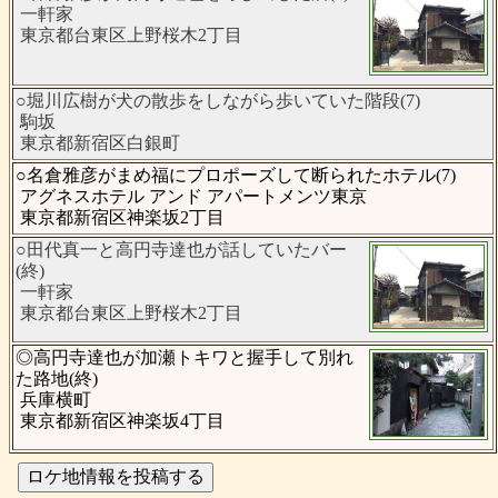
一軒家
東京都台東区上野桜木2丁目
○堀川広樹が犬の散歩をしながら歩いていた階段(7)
駒坂
東京都新宿区白銀町
○名倉雅彦がまめ福にプロポーズして断られたホテル(7)
アグネスホテル アンド アパートメンツ東京
東京都新宿区神楽坂2丁目
○田代真一と高円寺達也が話していたバー
(終)
一軒家
東京都台東区上野桜木2丁目
◎高円寺達也が加瀬トキワと握手して別れ
た路地(終)
兵庫横町
東京都新宿区神楽坂4丁目