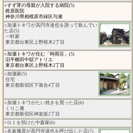
○すず芽の母親が入院する病院(5)
梶原医院
神奈川県相模原市緑区与瀬
○加瀬トキワが高円寺達也を誘って飲んでい
た店(5)
一軒家
東京都台東区上野桜木2丁目
○加瀬トキワが住む「時雨荘」(5)
旧平櫛田中邸アトリエ
東京都台東区上野桜木2丁目
○加瀬家(5)
住宅
東京都新宿区下落合4丁目
○加瀬トキワがたい焼きを買った店(6)
くりこ庵
東京都新宿区神楽坂2丁目
×ロミを預けた中森家(6)
○名倉雅彦が高円寺達也を呼び出した店(7)