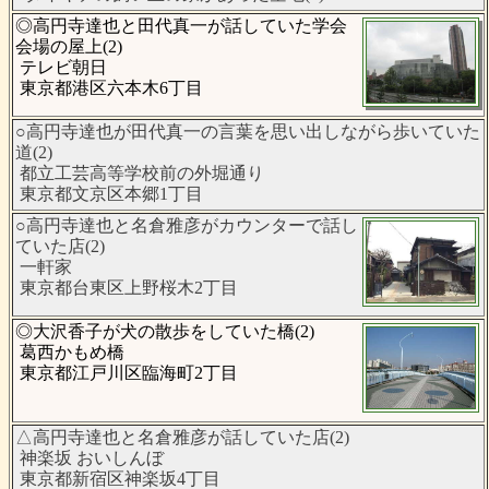
◎高円寺達也と田代真一が話していた学会
会場の屋上(2)
テレビ朝日
東京都港区六本木6丁目
○高円寺達也が田代真一の言葉を思い出しながら歩いていた
道(2)
都立工芸高等学校前の外堀通り
東京都文京区本郷1丁目
○高円寺達也と名倉雅彦がカウンターで話し
ていた店(2)
一軒家
東京都台東区上野桜木2丁目
◎大沢香子が犬の散歩をしていた橋(2)
葛西かもめ橋
東京都江戸川区臨海町2丁目
△高円寺達也と名倉雅彦が話していた店(2)
神楽坂 おいしんぼ
東京都新宿区神楽坂4丁目