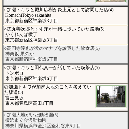
○加瀬トキワと堀川広樹が炎上元として訪問した店(4)
KomachiTokyo sakashita
東京都新宿区神楽坂3丁目
○徳丸善次郎とすず芽が一緒に歩いていた路地(5)
かくれんぼ横丁
東京都新宿区神楽坂3丁目
○高円寺達也が犬のマナブを診察した飲食店(5)
神楽坂 果のか
東京都新宿区神楽坂6丁目
○加瀬トキワと田代真一が話していた喫茶店(5)
トンボロ
東京都新宿区神楽坂6丁目
◎加瀬トキワが加瀬大地のことを考えてい
た坂道(5)
富士見坂
東京都豊島区高田1丁目
○加瀬大地がいた動物園(5)
横浜市立金沢動物園
神奈川県横浜市金沢区釜利谷東5丁目