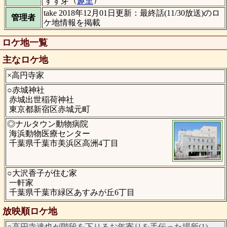
すず芽
趣里
take 2018年12月01日更新：最終話(11/30放送)のロ
管理者
ケ地情報を掲載
ロケ地一覧
主なロケ地
×高円寺家
○赤城神社
赤城出世稲荷神社
東京都新宿区赤城元町
◎ナルタウン動物病院
海浜動物医療センター
千葉県千葉市美浜区高洲4丁目
○大沢香子が住む家
一軒家
千葉県千葉市緑区あすみが丘6丁目
放映順ロケ地
○高円寺達也が階段を下りるお年寄りを手伝った場所(1)