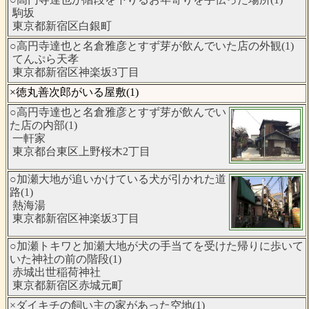
駒坂
東京都新宿区白銀町
○高円寺達也と名倉雅彦とすず芽が飲んでいた店の外観(1)
てんぷら天孝
東京都新宿区神楽坂3丁目
×徳丸善次郎がいる屋敷(1)
○高円寺達也と名倉雅彦とすず芽が飲んでい
た店の内部(1)
一軒家
東京都台東区上野桜木2丁目
○加瀬大地が追いかけている犬が引かれた道
路(1)
熱海湯
東京都新宿区神楽坂3丁目
○加瀬トキワと加瀬大地が犬の手当てを受けた帰りに歩いて
いた神社の前の階段(1)
赤城出世稲荷神社
東京都新宿区赤城元町
×ダイキチの飼い主の家があった空地(1)