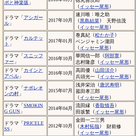
徳丸善次郎
ポと神楽坂
」
（
）
イッセー尾形
：
速川唯
唯之助
ドラマ「
アシガー
（
）
2017年10月
黒島結菜
天野信茂
ル
」
（
）
イッセー尾形
（
）
巻真紀
松たか子
ドラマ「
カルテッ
2017年01月
ベンジャミン瀧田
ト
」
（
）
イッセー尾形
（
）
華岡信一郎
阿部寛
ドラマ「
スニッフ
2016年10月
（
）
ァー
」
志村隆彦
イッセー尾形
（
）
高田優
山田涼介
ドラマ「
カインと
2016年10月
（
）
アベル
」
兵頭光一
イッセー尾形
（
）
浅井栄治
唐沢寿明
ドラマ「
ナポレオ
2015年07月
菰田孝三郎
ンの村
」
（
）
イッセー尾形
（
）
流田縁
香取慎吾
ドラマ「
SMOKIN
2014年04月
（
）
G GUN
」
田坂繁
イッセー尾形
金田一二三男
ドラマ「
PRICELE
（
）
2012年10月
木村拓哉
財前修
SS
」
（
）
イッセー尾形