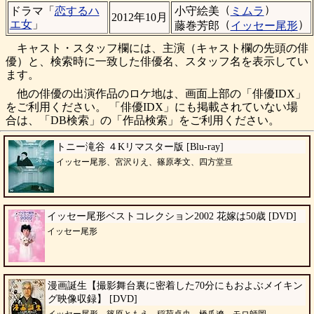
（
）
小守絵美
ミムラ
ドラマ「
恋するハ
2012年10月
（
）
エ女
」
藤巻芳郎
イッセー尾形
キャスト・スタッフ欄には、主演（キャスト欄の先頭の俳
優）と、検索時に一致した俳優名、スタッフ名を表示してい
ます。
他の俳優の出演作品のロケ地は、画面上部の「俳優IDX」
をご利用ください。 「俳優IDX」にも掲載されていない場
合は、「DB検索」の「作品検索」をご利用ください。
トニー滝谷 ４Kリマスター版 [Blu-ray]
イッセー尾形、宮沢りえ、篠原孝文、四方堂亘
イッセー尾形ベストコレクション2002 花嫁は50歳 [DVD]
イッセー尾形
漫画誕生【撮影舞台裏に密着した70分にもおよぶメイキン
グ映像収録】 [DVD]