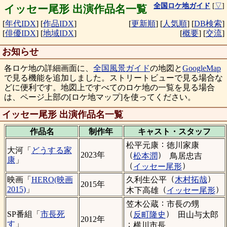
全国ロケ地ガイド
[
▽
]
イッセー尾形 出演作品名一覧
[
年代IDX
]
[
作品IDX
]
[
更新順
]
[
人気順
]
[
DB検索
]
[
俳優IDX
]
[
地域IDX
]
[
概要
]
[
交流
]
お知らせ
各ロケ地の詳細画面に、
全国風景ガイド
の地図と
GoogleMap
で見る機能を追加しました。ストリートビューで見る場合な
どに便利です。地図上ですべてのロケ地の一覧を見る場合
は、ページ上部の[ロケ地マップ]を使ってください。
イッセー尾形 出演作品名一覧
作品名
制作年
キャスト・
スタッフ
：
松平元康
徳川家康
大河「
どうする家
（
）
2023年
松本潤
鳥居忠吉
康
」
（
）
イッセー尾形
（
）
久利生公平
木村拓哉
映画「
HERO(映画
2015年
（
）
2015)
」
木下高雄
イッセー尾形
：
笠木公蔵
市長の甥
（
）
SP番組「
市長死
反町隆史
田山与太郎
2012年
す
」
：
横川市長