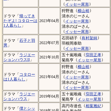
（
）
イッセー尾形
（
）
狩野進
横山裕
清水のじーさん
ドラマ「
帰ってき
（
）
たぞよ! コタローは
2023年04月
イッセー尾形
1人暮らし
」
清水のばーさん
（
）
イッセー尾形
（
）
石田硝子
有村架純
ドラマ「
石子と羽
2022年07月
羽根岡泰助
男
」
（
）
イッセー尾形
（
）
五十嵐唯織
窪田正孝
ドラマ「
ラジエー
2021年10月
（
）
ションハウスII
」
菊島亨
イッセー尾形
（
）
狩野進
横山裕
清水のじーさん
ドラマ「
コタロー
（
）
2021年04月
イッセー尾形
は1人暮らし
」
清水のばーさん
（
）
イッセー尾形
（
）
五十嵐唯織
窪田正孝
ドラマ「
ラジエー
2019年04月
（
）
ションハウス
」
菊島亨
イッセー尾形
（
）
高円寺達也
相葉雅紀
ドラマ「
僕とシッ
2018年10月