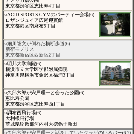
アメリカ橋公園
東京都渋谷区恵比寿4丁目
○ACID SPORTS GYMのパーティー会場(6)
ロザンジュイア広尾迎賓館
東京都港区南麻布5丁目
○細川隆文が倒れた横断歩道(6)
新宿モノリス
東京都新宿区西新宿2丁目
○明邦大学病院(6)
横浜市立大学医学部附属病院
神奈川県横浜市金沢区福浦3丁目
○久部六郎が宍戸理一と会った公園(6)
恵比寿公園
東京都渋谷区恵比寿西1丁目
○調布西飛行場(6)
大利根飛行場
茨城県稲敷郡河内村大徳鍋子新田
○久部六郎が宍戸理一と話をしていたクラゲのいるバー(6,7)