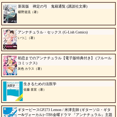
新装版 禅定の弓 鬼籍通覧 (講談社文庫)
椹野道流（著）
アンナチュラル・セックス (G-Lish Comics)
いつこ（著）
初恋までのアンナチュラル【電子版特典付き】 (フルール
コミックス)
灰色 カラス（著）
生きるための法医学
佐藤 喜宣（著）
ギターピースGP273 Lemon / 米津玄師 (ギターソロ・ギタ
ー&ヴォーカル)~TBS金曜ドラマ 『アンナチュラル』主題