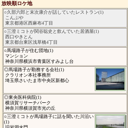
放映順ロケ地
○久部六郎と末次康介が話していたレストラン(1)
こんぶや
東京都港区西麻布4丁目
○三澄ミコトが関谷聡史と飲んでいた居酒屋(1)
西口やきとん
東京都台東区浅草橋4丁目
○馬場路子が住む団地(1)
マンション
神奈川県横浜市青葉区すみよし台
◎馬場路子が勤務する会社(1)
クラリオン本社事務所
埼玉県さいたま市中央区新都心
◎東央医科病院(1)
横須賀リサーチパーク
神奈川県横須賀市光の丘
○三澄ミコトが馬場路子に話を聞いた川沿い
(1)
旧岩淵水門