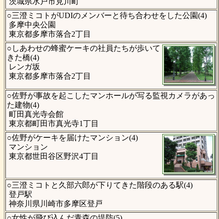
茨城県水戸市見川町
○三澄ミコトがUDIのメンバーと待ち合わせをした公園(4)
多摩中央公園
東京都多摩市落合2丁目
○しあわせの蜂蜜ケーキの社員たちが歩いて
きた橋(4)
レンガ坂
東京都多摩市落合2丁目
○佐野が事故を起こしたマンホールが写る監視カメラがあっ
た建物(4)
町田真光寺会館
東京都町田市真光寺1丁目
○佐野がケーキを届けたマンション(4)
マンション
東京都世田谷区野沢4丁目
○三澄ミコトと久部六郎が下りてきた階段のある駅(4)
登戸駅
神奈川県川崎市多摩区登戸
○女性が飛び込んだ青森の堤防(5)