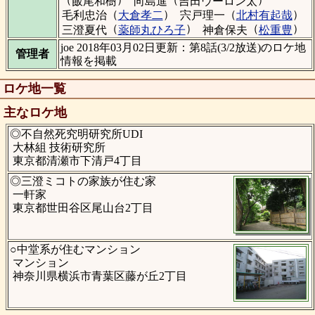
飯尾和樹
向島進
吉田ウーロン太
（
）
（
）
毛利忠治
大倉孝二
宍戸理一
北村有起哉
（
）
（
）
三澄夏代
薬師丸ひろ子
神倉保夫
松重豊
joe 2018年03月02日更新：第8話(3/2放送)のロケ地
管理者
情報を掲載
ロケ地一覧
主なロケ地
◎不自然死究明研究所UDI
大林組 技術研究所
東京都清瀬市下清戸4丁目
◎三澄ミコトの家族が住む家
一軒家
東京都世田谷区尾山台2丁目
○中堂系が住むマンション
マンション
神奈川県横浜市青葉区藤が丘2丁目