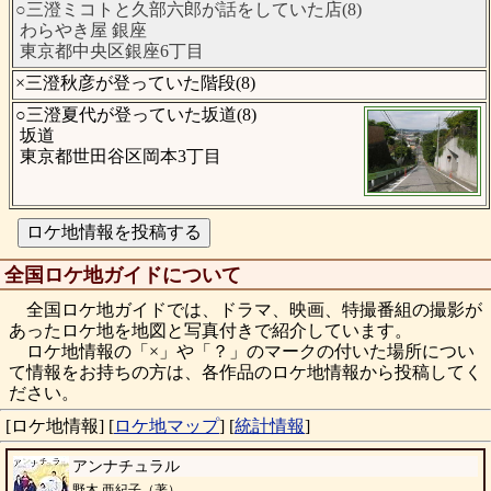
○三澄ミコトと久部六郎が話をしていた店(8)
わらやき屋 銀座
東京都中央区銀座6丁目
×三澄秋彦が登っていた階段(8)
○三澄夏代が登っていた坂道(8)
坂道
東京都世田谷区岡本3丁目
全国ロケ地ガイドについて
全国ロケ地ガイドでは、ドラマ、映画、特撮番組の撮影が
あったロケ地を地図と写真付きで紹介しています。
ロケ地情報の「×」や「？」のマークの付いた場所につい
て情報をお持ちの方は、各作品のロケ地情報から投稿してく
ださい。
[ロケ地情報]
[
ロケ地マップ
]
[
統計情報
]
アンナチュラル
野木 亜紀子（著）