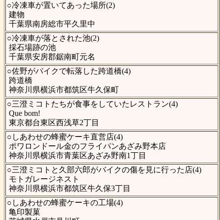
○冷凍車が置いてあった場所(2)
建物
千葉県南房総市平久里中
○冷凍車が落とされた池(2)
採石場跡の池
千葉県安房郡鋸南町元名
○佐野がバイクで転落した跨道橋(4)
跨道橋
神奈川県横浜市都筑区牛久保町
○三澄ミコトたちが食事をしていたレストラン(4)
Que bom!
東京都台東区西浅草2丁目
○しあわせの蜂蜜ケーキ直営店(4)
ポワロンドール金のフライパンあざみ野本店
神奈川県横浜市青葉区あざみ野南1丁目
○三澄ミコトと久部六郎がバイクの傷を見に行った店(4)
モトガレージネスト
神奈川県横浜市都筑区牛久保3丁目
○しあわせの蜂蜜ケーキの工場(4)
亀印製菓