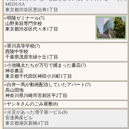
MEDUSA
東京都渋谷区恵比寿1丁目
○明陵ゼミナール(7)
山野美容専門学校
東京都渋谷区代々木1丁目
○翠川高等学校(7)
西陵中学校
千葉県茂原市緑ケ丘1丁目
○小池颯太たちが万引で捕まった書店(7)
神谷書店
東京都千代田区神田小川町1丁目
○白井一馬が動画配信していたアパート(7)
高山団地
神奈川県川崎市宮前区平2丁目
×ヤシキさんのごみ屋敷(8)
○火災があった増子第一ビル(8)
安達興産ビル
東京都港区新橋4丁目