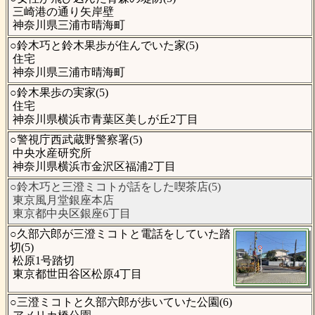
三崎港の通り矢岸壁
神奈川県三浦市晴海町
○鈴木巧と鈴木果歩が住んでいた家(5)
住宅
神奈川県三浦市晴海町
○鈴木果歩の実家(5)
住宅
神奈川県横浜市青葉区美しが丘2丁目
○警視庁西武蔵野警察署(5)
中央水産研究所
神奈川県横浜市金沢区福浦2丁目
○鈴木巧と三澄ミコトが話をした喫茶店(5)
東京風月堂銀座本店
東京都中央区銀座6丁目
○久部六郎が三澄ミコトと電話をしていた踏
切(5)
松原1号踏切
東京都世田谷区松原4丁目
○三澄ミコトと久部六郎が歩いていた公園(6)