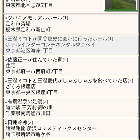
東京都北区志茂5丁目
○ツバキメモリアルホール(1)
足利市斎場
栃木県足利市新山町
○三澄ミコトが関谷聡史に会いに行ったホテル(1)
ホテルインターコンチネンタル東京ベイ
東京都港区海岸1丁目
○佐藤正一が住んでいた家(2)
住宅
東京都府中市西府町2丁目
○三澄ミコトと三澄夏代がしゃぶしゃぶを食べていた店(2)
ざくろ銀座店
東京都中央区銀座4丁目
○有鹿温泉の足湯(2)
道の駅 三芳村 鄙の里
千葉県南房総市川田
○日運冷凍(2)
諸星運輸 所沢ロジスティックスセンター
埼玉県所沢市亀ケ谷