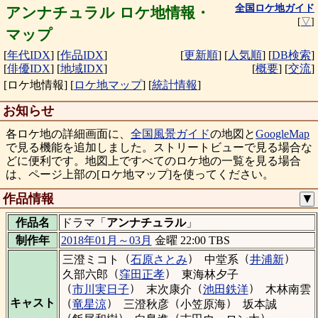
全国ロケ地ガイド
アンナチュラル ロケ地情報・
[
▽
]
マップ
[
年代IDX
]
[
作品IDX
]
[
更新順
]
[
人気順
]
[
DB検索
]
[
俳優IDX
]
[
地域IDX
]
[
概要
]
[
交流
]
[ロケ地情報]
[
ロケ地マップ
]
[
統計情報
]
お知らせ
各ロケ地の詳細画面に、
全国風景ガイド
の地図と
GoogleMap
で見る機能を追加しました。ストリートビューで見る場合な
どに便利です。地図上ですべてのロケ地の一覧を見る場合
は、ページ上部の[ロケ地マップ]を使ってください。
作品情報
▼
作品名
ドラマ「
アンナチュラル
」
制作年
2018年01月～03月
金曜 22:00 TBS
（
）
（
）
三澄ミコト
石原さとみ
中堂系
井浦新
（
）
久部六郎
窪田正孝
東海林夕子
（
）
（
）
市川実日子
末次康介
池田鉄洋
木林南雲
（
）
（
）
キャスト
竜星涼
三澄秋彦
小笠原海
坂本誠
（
）
（
）