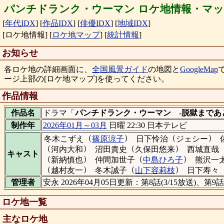
パンチドランク・ウーマン ロケ地情報・マ
[
年代IDX
]
[
作品IDX
]
[
俳優IDX
]
[
地域IDX
]
[ロケ地情報]
[
ロケ地マップ
]
[
統計情報
]
お知らせ
各ロケ地の詳細画面に、
全国風景ガイド
の地図と
GoogleMap
ージ上部の[ロケ地マップ]を使ってください。
作品情報
作品名
ドラマ「
パンチドランク・ウーマン -脱獄まであと
制作年
2026年01月～03月
日曜 22:30 日本テレビ
（
）
（
）
冬木こずえ
篠原涼子
日下怜治
ジェシー
（
）
（
）
河内大和
沼田貴史
久保田悠来
西城直哉
キャスト
（
）
（
）
新納慎也
仲間加世子
中島ひろ子
熊沢一
（
）
（
）
越村友一
冬木誠子
山下容莉枝
日下寿々
管理者
安永 2026年04月05日更新：第8話(3/15放送)、第9
ロケ地一覧
主なロケ地