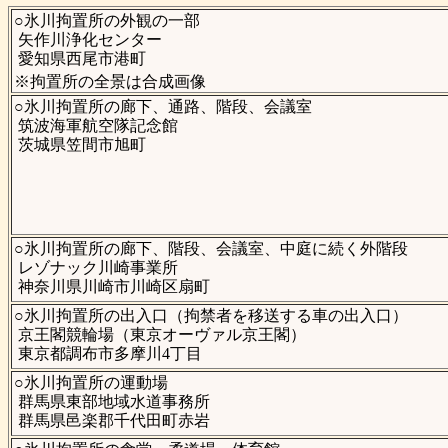
○氷川拘置所の外観の一部
矢作川浄化センター
愛知県西尾市港町
※拘置所の全景は合成画像
○氷川拘置所の廊下、通路、階段、会議室
筑波海軍航空隊記念館
茨城県笠間市旭町
○氷川拘置所の廊下、階段、会議室、中庭に続く外階段
レゾナック川崎事業所
神奈川県川崎市川崎区扇町
○氷川拘置所の出入口（拘禁者を移送する車の出入口）
京王閣競輪場（東京オーヴァル京王閣）
東京都調布市多摩川4丁目
○氷川拘置所の運動場
群馬県東部地域水道事務所
群馬県邑楽郡千代田町赤岩