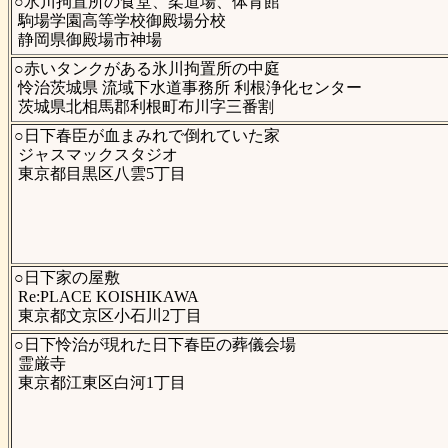
○氷川拘置所の食堂、柔道場、体育館
駒場学園高等学校御殿場分校
静岡県御殿場市神場
○赤いタンクがある氷川拘置所の中庭
怜治茨城県 流域下水道事務所 利根浄化センター
茨城県北相馬郡利根町布川字三番割
○日下春臣が血まみれで倒れていた家
ジャスマックスタジオ
東京都目黒区八雲5丁目
○日下家の屋敷
Re:PLACE KOISHIKAWA
東京都文京区小石川2丁目
○日下怜治が現れた日下春臣の葬儀会場
霊厳寺
東京都江東区白河1丁目