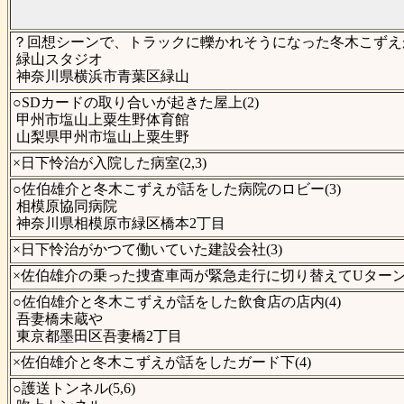
？回想シーンで、トラックに轢かれそうになった冬木こずえが
緑山スタジオ
神奈川県横浜市青葉区緑山
○SDカードの取り合いが起きた屋上(2)
甲州市塩山上粟生野体育館
山梨県甲州市塩山上粟生野
×日下怜治が入院した病室(2,3)
○佐伯雄介と冬木こずえが話をした病院のロビー(3)
相模原協同病院
神奈川県相模原市緑区橋本2丁目
×日下怜治がかつて働いていた建設会社(3)
×佐伯雄介の乗った捜査車両が緊急走行に切り替えてUターンし
○佐伯雄介と冬木こずえが話をした飲食店の店内(4)
吾妻橋未蔵や
東京都墨田区吾妻橋2丁目
×佐伯雄介と冬木こずえが話をしたガード下(4)
○護送トンネル(5,6)