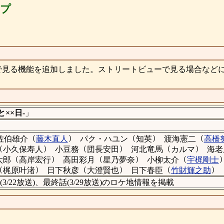
ップ
で見る機能を追加しました。ストリートビューで見る場合など
××日-
」
（
）
（
）
（
佐伯雄介
藤木直人
パク・ハユン
知英
渡海憲二
高橋
（
）
（
）
（
）
小久保寿人
小豆務
団長安田
河北竜馬
カルマ
海老
（
）
（
）
（
太郎
高岸宏行
高田彩月
星乃夢奈
小柳太介
宇梶剛士
（
）
（
）
（
）
梶原叶渚
日下秋彦
大澄賢也
日下春臣
竹財輝之助
話(3/22放送)、最終話(3/29放送)のロケ地情報を掲載