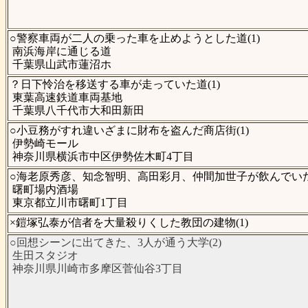
○警察車両が二人の乗った車を止めようとした道(1)
南浜海岸に通じる道
千葉県山武市蓮沼ホ
？日下怜治を移送する車が走っていた道(1)
東葉高速鉄道車両基地
千葉県八千代市大和田新田
○小豆務がすれ違いざまに財布を盗んだ商店街(1)
伊勢崎モール
神奈川県横浜市中区伊勢佐木町4丁目
○海老原秀彦、知念智明、高田彩月、仲間加世子が飲んでいた
曙町場内酒場
東京都立川市曙町1丁目
×鎧塚弘泰が信者を大量殺りくした教団の建物(1)
○回想シーンに出てきた、3人が通う大学(2)
生田スタジオ
神奈川県川崎市多摩区菅仙谷3丁目