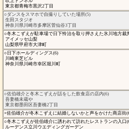
吹上トンネル
東京都青梅市黒沢2丁目
○ダンスをスマホで自撮りしていた場所(5)
生田スタジオ
神奈川県川崎市多摩区菅仙谷3丁目
○冬木こずえが駐車場で日下怜治を取り押さえた氷川地方裁判所
アイメッセ山梨
山梨県甲府市大津町
○日下ホールディングス(6)
川崎東芝ビル
神奈川県川崎市幸区堀川町
○佐伯雄介と冬木こずえが話をした飲食店の店内(6)
吾妻橋未蔵や
東京都墨田区吾妻橋2丁目
×佐伯雄介が冬木こずえに結婚しないかと声をかけた商店街(6
○冬木こずえが佐伯雄介に誘われて訪れたレストランの入口(6
ルーデンス立川ウエディングガーデン