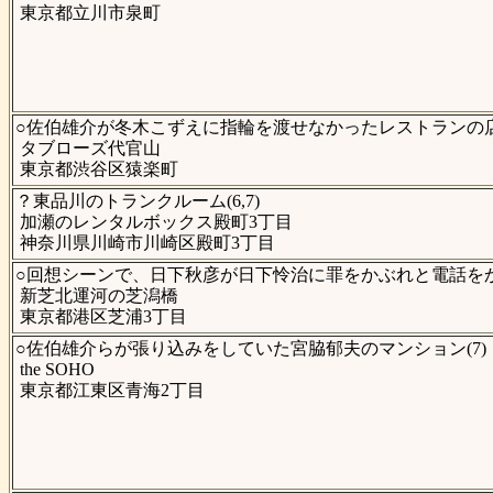
東京都立川市泉町
○佐伯雄介が冬木こずえに指輪を渡せなかったレストランの店内
タブローズ代官山
東京都渋谷区猿楽町
？東品川のトランクルーム(6,7)
加瀬のレンタルボックス殿町3丁目
神奈川県川崎市川崎区殿町3丁目
○回想シーンで、日下秋彦が日下怜治に罪をかぶれと電話をか
新芝北運河の芝潟橋
東京都港区芝浦3丁目
○佐伯雄介らが張り込みをしていた宮脇郁夫のマンション(7)
the SOHO
東京都江東区青海2丁目