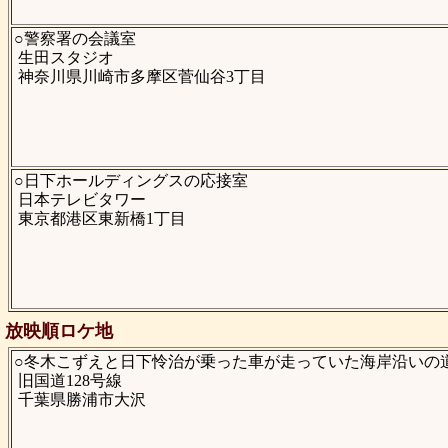
○警察署の会議室
生田スタジオ
神奈川県川崎市多摩区菅仙谷3丁目
○日下ホールディングスの応接室
日本テレビタワー
東京都港区東新橋1丁目
放映順ロケ地
○冬木こずえと日下怜治が乗った車が走っていた海岸沿いの道(
旧国道128号線
千葉県勝浦市大沢