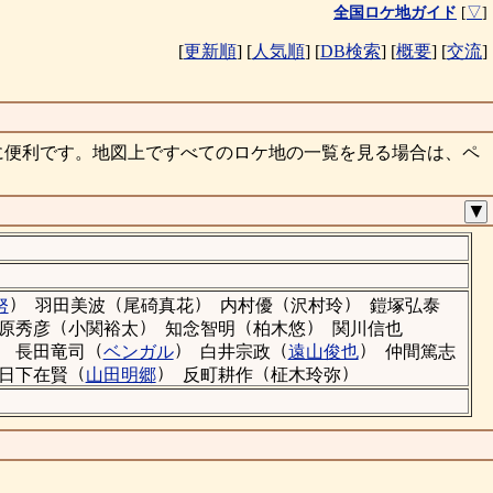
全国ロケ地ガイド
[
▽
]
[
更新順
]
[
人気順
]
[
DB検索
]
[
概要
]
[
交流
]
に便利です。地図上ですべてのロケ地の一覧を見る場合は、ペ
▼
）
（
）
（
）
努
羽田美波
尾碕真花
内村優
沢村玲
鎧塚弘泰
（
）
（
）
原秀彦
小関裕太
知念智明
柏木悠
関川信也
）
（
）
（
）
長田竜司
ベンガル
白井宗政
遠山俊也
仲間篤志
（
）
（
）
日下在賢
山田明郷
反町耕作
柾木玲弥