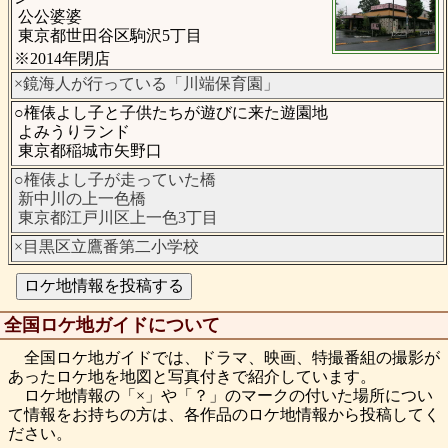
公公婆婆
東京都世田谷区駒沢5丁目
※2014年閉店
×鏡海人が行っている「川端保育園」
○権俵よし子と子供たちが遊びに来た遊園地
よみうりランド
東京都稲城市矢野口
○権俵よし子が走っていた橋
新中川の上一色橋
東京都江戸川区上一色3丁目
×目黒区立鷹番第二小学校
全国ロケ地ガイドについて
全国ロケ地ガイドでは、ドラマ、映画、特撮番組の撮影が
あったロケ地を地図と写真付きで紹介しています。
ロケ地情報の「×」や「？」のマークの付いた場所につい
て情報をお持ちの方は、各作品のロケ地情報から投稿してく
ださい。