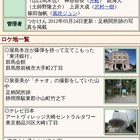
山口馬木也
神谷部長
升毅
鏡海人
（
）
（
）
土師野隆之介
上原大成
沢村一樹
（
）
篠田伽帆
風吹ジュン
つかけん 2012年05月24日更新：足柄関所跡の写
管理者
真を掲載
ロケ地一覧
◎屋島冬次が爆弾を持って立てこもった
「東洋銀行」
群馬会館
群馬県前橋市大手町2丁目
◎泉亜美が「チャオ」の撮影をしていた山
中
足柄関所跡
静岡県駿東郡小山町竹之下
◎テレビ日本
アートヴィレッジ大崎セントラルタワー
東京都品川区大崎1丁目