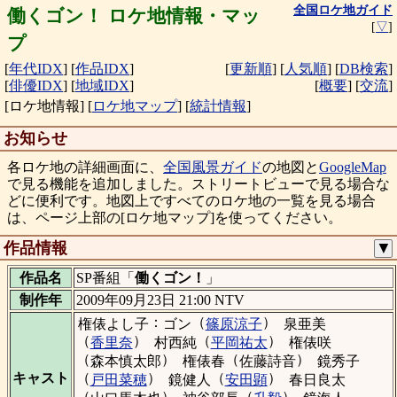
全国ロケ地ガイド
働くゴン！ ロケ地情報・マッ
[
▽
]
プ
[
年代IDX
]
[
作品IDX
]
[
更新順
]
[
人気順
]
[
DB検索
]
[
俳優IDX
]
[
地域IDX
]
[
概要
]
[
交流
]
[ロケ地情報]
[
ロケ地マップ
]
[
統計情報
]
お知らせ
各ロケ地の詳細画面に、
全国風景ガイド
の地図と
GoogleMap
で見る機能を追加しました。ストリートビューで見る場合な
どに便利です。地図上ですべてのロケ地の一覧を見る場合
は、ページ上部の[ロケ地マップ]を使ってください。
作品情報
▼
作品名
SP番組「
働くゴン！
」
制作年
2009年09月23日 21:00 NTV
：
（
）
権俵よし子
ゴン
篠原涼子
泉亜美
（
）
（
）
香里奈
村西純
平岡祐太
権俵咲
（
）
（
）
森本慎太郎
権俵春
佐藤詩音
鏡秀子
（
）
（
）
キャスト
戸田菜穂
鏡健人
安田顕
春日良太
（
）
（
）