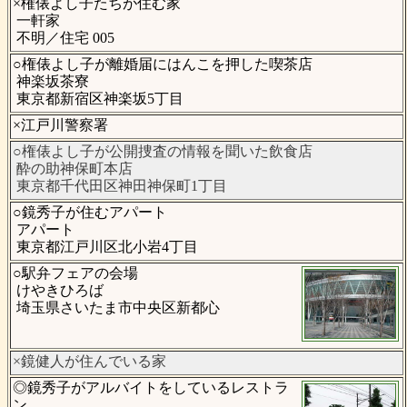
×権俵よし子たちが住む家
一軒家
不明／住宅 005
○権俵よし子が離婚届にはんこを押した喫茶店
神楽坂茶寮
東京都新宿区神楽坂5丁目
×江戸川警察署
○権俵よし子が公開捜査の情報を聞いた飲食店
酔の助神保町本店
東京都千代田区神田神保町1丁目
○鏡秀子が住むアパート
アパート
東京都江戸川区北小岩4丁目
○駅弁フェアの会場
けやきひろば
埼玉県さいたま市中央区新都心
×鏡健人が住んでいる家
◎鏡秀子がアルバイトをしているレストラ
ン