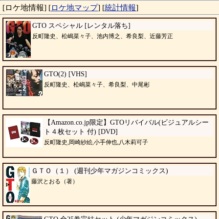
[ロケ地情報]
[
ロケ地マップ
]
[
統計情報
]
GTO スペシャル [レンタル落ち]
反町隆史、松嶋菜々子、池内博之、希良梨、近藤芳正
GTO(2) [VHS]
反町隆史、松嶋菜々子、希良梨、中尾彬
【Amazon.co.jp限定】GTOリバイバル(ビジュアルシー
ト４枚セット 付) [DVD]
反町隆史,岡崎紗絵,小手伸也,八木莉可子
ＧＴＯ（１） (週刊少年マガジンコミックス)
藤沢とおる（著）