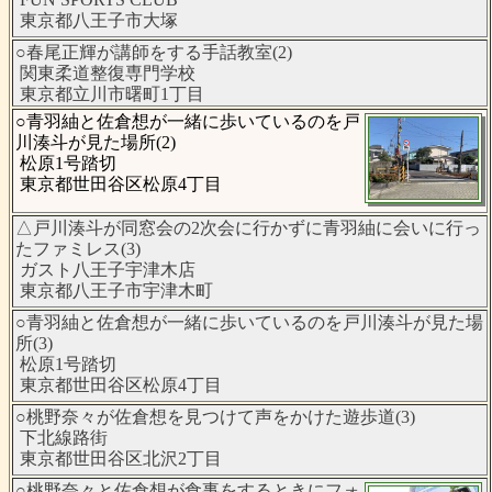
東京都八王子市大塚
○春尾正輝が講師をする手話教室(2)
関東柔道整復専門学校
東京都立川市曙町1丁目
○青羽紬と佐倉想が一緒に歩いているのを戸
川湊斗が見た場所(2)
松原1号踏切
東京都世田谷区松原4丁目
△戸川湊斗が同窓会の2次会に行かずに青羽紬に会いに行っ
たファミレス(3)
ガスト八王子宇津木店
東京都八王子市宇津木町
○青羽紬と佐倉想が一緒に歩いているのを戸川湊斗が見た場
所(3)
松原1号踏切
東京都世田谷区松原4丁目
○桃野奈々が佐倉想を見つけて声をかけた遊歩道(3)
下北線路街
東京都世田谷区北沢2丁目
○桃野奈々と佐倉想が食事をするときにフォ