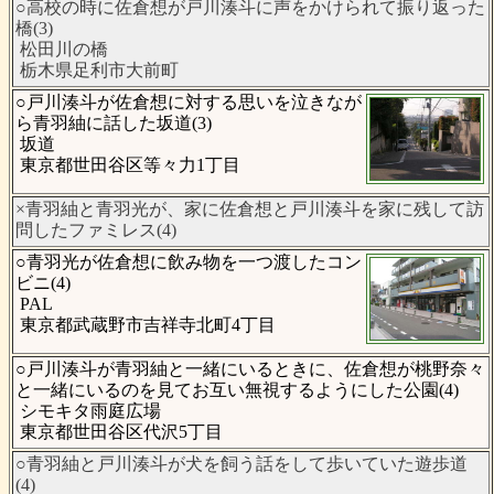
○高校の時に佐倉想が戸川湊斗に声をかけられて振り返った
橋(3)
松田川の橋
栃木県足利市大前町
○戸川湊斗が佐倉想に対する思いを泣きなが
ら青羽紬に話した坂道(3)
坂道
東京都世田谷区等々力1丁目
×青羽紬と青羽光が、家に佐倉想と戸川湊斗を家に残して訪
問したファミレス(4)
○青羽光が佐倉想に飲み物を一つ渡したコン
ビニ(4)
PAL
東京都武蔵野市吉祥寺北町4丁目
○戸川湊斗が青羽紬と一緒にいるときに、佐倉想が桃野奈々
と一緒にいるのを見てお互い無視するようにした公園(4)
シモキタ雨庭広場
東京都世田谷区代沢5丁目
○青羽紬と戸川湊斗が犬を飼う話をして歩いていた遊歩道
(4)