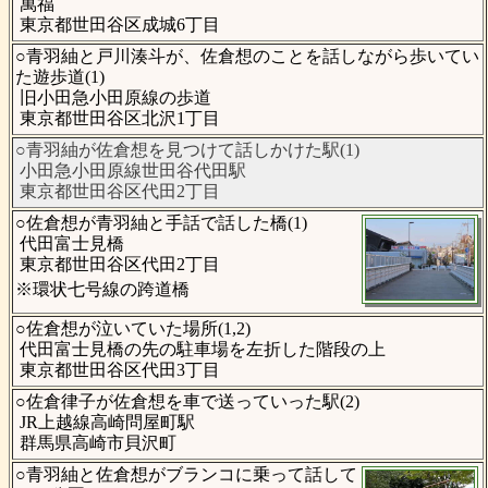
萬福
東京都世田谷区成城6丁目
○青羽紬と戸川湊斗が、佐倉想のことを話しながら歩いてい
た遊歩道(1)
旧小田急小田原線の歩道
東京都世田谷区北沢1丁目
○青羽紬が佐倉想を見つけて話しかけた駅(1)
小田急小田原線世田谷代田駅
東京都世田谷区代田2丁目
○佐倉想が青羽紬と手話で話した橋(1)
代田富士見橋
東京都世田谷区代田2丁目
※環状七号線の跨道橋
○佐倉想が泣いていた場所(1,2)
代田富士見橋の先の駐車場を左折した階段の上
東京都世田谷区代田3丁目
○佐倉律子が佐倉想を車で送っていった駅(2)
JR上越線高崎問屋町駅
群馬県高崎市貝沢町
○青羽紬と佐倉想がブランコに乗って話して