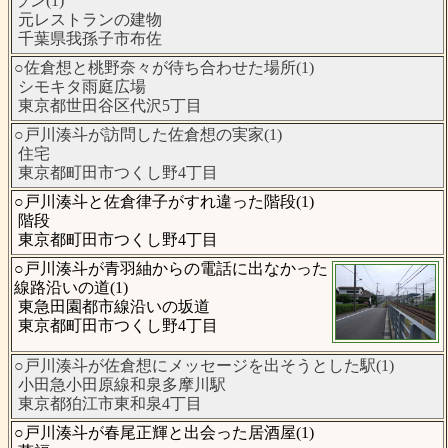
ラン(1)
元レストランの建物
千葉県我孫子市布佐
○佐倉想と桃野奈々が待ち合わせた場所(1)
シモキタ雨庭広場
東京都世田谷区代沢5丁目
○戸川湊斗が訪問した佐倉想の実家(1)
住宅
東京都町田市つくし野4丁目
○戸川湊斗と佐倉律子がすれ違った階段(1)
階段
東京都町田市つくし野4丁目
○戸川湊斗が青羽紬からの電話に出なかった
線路沿いの道(1)
東急田園都市線沿いの坂道
東京都町田市つくし野4丁目
○戸川湊斗が佐倉想にメッセージを出そうとした駅(1)
小田急小田原線和泉多摩川駅
東京都狛江市東和泉4丁目
○戸川湊斗が春尾正輝と出会った居酒屋(1)