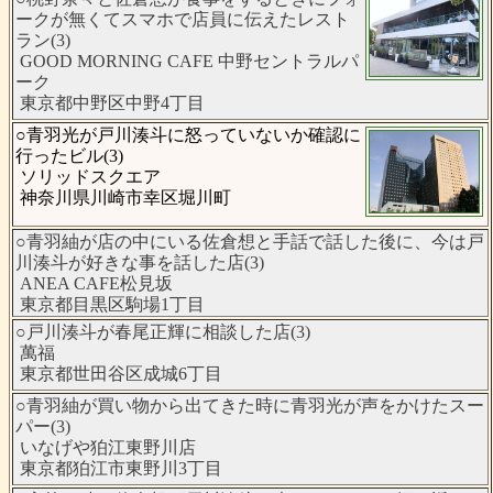
ークが無くてスマホで店員に伝えたレスト
ラン(3)
GOOD MORNING CAFE 中野セントラルパ
ーク
東京都中野区中野4丁目
○青羽光が戸川湊斗に怒っていないか確認に
行ったビル(3)
ソリッドスクエア
神奈川県川崎市幸区堀川町
○青羽紬が店の中にいる佐倉想と手話で話した後に、今は戸
川湊斗が好きな事を話した店(3)
ANEA CAFE松見坂
東京都目黒区駒場1丁目
○戸川湊斗が春尾正輝に相談した店(3)
萬福
東京都世田谷区成城6丁目
○青羽紬が買い物から出てきた時に青羽光が声をかけたスー
パー(3)
いなげや狛江東野川店
東京都狛江市東野川3丁目