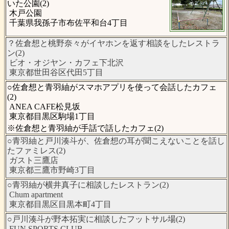
いた公園(2)
木戸公園
千葉県我孫子市布佐平和台4丁目
？佐倉想と桃野奈々がイヤホンを返す相談をしたレストラ
ン(2)
ビオ・オジヤン・カフェ下北沢
東京都世田谷区代田5丁目
○佐倉想と青羽紬がスマホアプリを使って会話したカフェ
(2)
ANEA CAFE松見坂
東京都目黒区駒場1丁目
※佐倉想と青羽紬が手話で話したカフェ(2)
○青羽紬と戸川湊斗が、佐倉想の耳が聞こえないことを話し
たファミレス(2)
ガスト三鷹店
東京都三鷹市野崎3丁目
○青羽紬が横井真子に相談したレストラン(2)
Chum apartment
東京都目黒区目黒本町4丁目
○戸川湊斗が野本拓実に相談したフットサル場(2)
FUN SPORTS CLUB