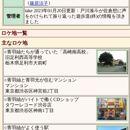
（
）
篠原涼子
take 2023年01月20日更新：戸川湊斗が佐倉想に声
管理者
をかけられて振り返った遊歩道(終)の情報を頂き
ました
ロケ地一覧
主なロケ地
○青羽紬たちが通っていた「高崎南高校」
旧足利西高等学校
栃木県足利市大前町
○青羽紬と青羽光が住むマンション
マンション
東京都渋谷区神宮前2丁目
○青羽紬がバイトで働くCDショップ
タワーレコード渋谷店
東京都渋谷区神南1丁目
○青羽紬がよく使う駅