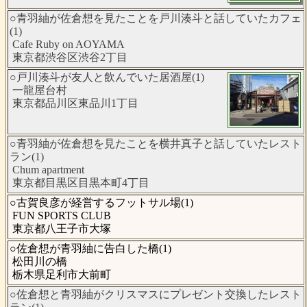
○青羽紬が佐倉想を見たことを戸川湊斗と話していたカフェ
(1)
Cafe Ruby on AOYAMA
東京都渋谷区渋谷2丁目
○戸川湊斗が友人と飲んでいた居酒屋(1)
一龍屋台村
東京都品川区東品川1丁目
○青羽紬が佐倉想を見たことを横井真子と話していたレスト
ラン(1)
Chum apartment
東京都目黒区目黒本町4丁目
○古賀良彦が経営するフットサル場(1)
FUN SPORTS CLUB
東京都八王子市大塚
○佐倉想が青羽紬に告白した橋(1)
松田川の橋
栃木県足利市大前町
○佐倉想と青羽紬がクリスマスにプレゼント交換したレスト