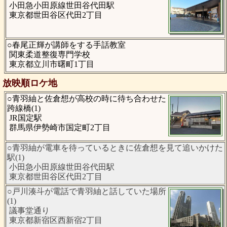
小田急小田原線世田谷代田駅
東京都世田谷区代田2丁目
○春尾正輝が講師をする手話教室
関東柔道整復専門学校
東京都立川市曙町1丁目
放映順ロケ地
○青羽紬と佐倉想が高校の時に待ち合わせた
跨線橋(1)
JR国定駅
群馬県伊勢崎市国定町2丁目
○青羽紬が電車を待っているときに佐倉想を見て追いかけた
駅(1)
小田急小田原線世田谷代田駅
東京都世田谷区代田2丁目
○戸川湊斗が電話で青羽紬と話していた場所
(1)
議事堂通り
東京都新宿区西新宿2丁目