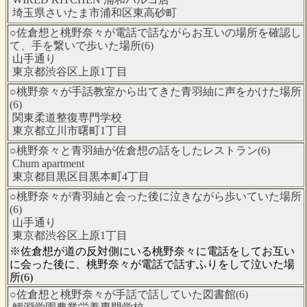
埼玉県さいたま市浦和区東高砂町
○佐倉想と桃野奈々が電話で話ながらお互いの場所を確認し
て、手を繋いで歩いた場所(6)
山手通り
東京都渋谷区上原1丁目
○桃野奈々が手話教室から出てきた青羽紬に声をかけた場所
(6)
関東柔道整復専門学校
東京都立川市曙町1丁目
○桃野奈々と青羽紬が佐倉想の話をしたレストラン(6)
Chum apartment
東京都目黒区目黒本町4丁目
○桃野奈々が青羽紬と会った後に泣きながら歩いていた場所
(6)
山手通り
東京都渋谷区上原1丁目
※佐倉想が道の反対側にいる桃野奈々に電話をしてお互い
に会った後に、桃野奈々が電話で話すふりをして泣いた場
所(6)
○佐倉想と桃野奈々が手話で話していた図書館(6)