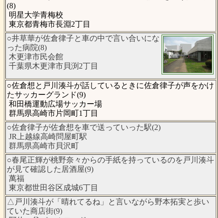
(8)
明星大学青梅校
東京都青梅市長淵2丁目
○井草華が佐倉律子と車の中で言い合いにな
った病院(8)
木更津市民会館
千葉県木更津市貝渕2丁目
○佐倉想と戸川湊斗が話しているときに佐倉律子が声をかけ
たサッカーグランド(9)
和田橋運動広場サッカー場
群馬県高崎市片岡町1丁目
○佐倉律子が佐倉想を車で送っていった駅(2)
JR上越線高崎問屋町駅
群馬県高崎市貝沢町
○春尾正輝が桃野奈々からの手紙を持っているのを戸川湊斗
が見て確認した居酒屋(9)
萬福
東京都世田谷区成城6丁目
△戸川湊斗が「晴れてるね」と言いながら野本拓実と歩い
ていた商店街(9)