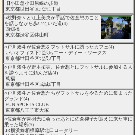
旧小田急小田原線の歩道
東京都世田谷区北沢1丁目
○桃野奈々と江上美央が手話で佐倉想のこと
を話しながら歩いていた道(4)
西郷橋
東京都渋谷区鉢山町
○戸川湊斗が佐倉想をフットサルに誘ったカフェ(4)
いいオフィス下北沢byエー・ディー・ワークス
東京都世田谷区北沢2丁目
○戸川湊斗が野本拓実、佐倉想とにフットサルに参加する人
を誘うように頼んだ店(4)
萬福
東京都世田谷区成城6丁目
○戸川湊斗と佐倉想たちがフットサルをやるために集まった
グランド(4)
FUN SPORTS CLUB
東京都八王子市大塚
○佐倉萌が青羽光に会ったあとに佐倉律子が迎えに来た車に
乗った場所(5)
JR横浜線相模原駅北口ロータリー