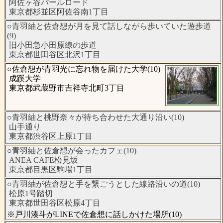
阿佐ヶ谷パールロード
東京都杉並区阿佐谷南1丁目
○青羽紬と佐倉想が月を見て話しながら歩いていた遊歩道
(9)
旧小田急小田原線の歩道
東京都世田谷区北沢1丁目
○佐倉想が青羽光に忘れ物を届けた大学(10)
成蹊大学
東京都武蔵野市吉祥寺北町3丁目
○青羽紬と桃野奈々が待ち合わせた大通り沿い(10)
山手通り
東京都渋谷区上原1丁目
○青羽紬と佐倉想が会ったカフェ(10)
ANEA CAFE松見坂
東京都目黒区駒場1丁目
○青羽紬が佐倉想と手を繋ごうとした線路沿いの道(10)
松原1号踏切
東京都世田谷区松原4丁目
※戸川湊斗がLINEで佐倉想に話しかけた場所(10)