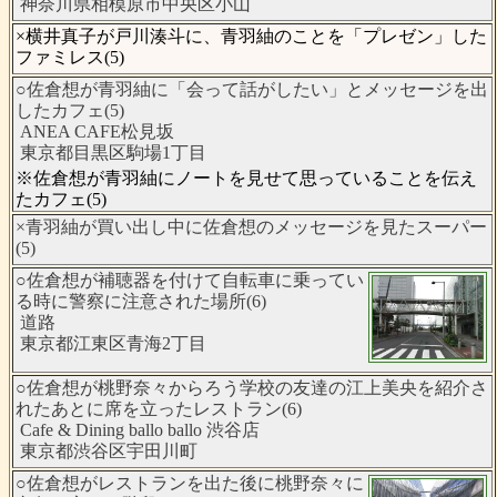
神奈川県相模原市中央区小山
×横井真子が戸川湊斗に、青羽紬のことを「プレゼン」した
ファミレス(5)
○佐倉想が青羽紬に「会って話がしたい」とメッセージを出
したカフェ(5)
ANEA CAFE松見坂
東京都目黒区駒場1丁目
※佐倉想が青羽紬にノートを見せて思っていることを伝え
たカフェ(5)
×青羽紬が買い出し中に佐倉想のメッセージを見たスーパー
(5)
○佐倉想が補聴器を付けて自転車に乗ってい
る時に警察に注意された場所(6)
道路
東京都江東区青海2丁目
○佐倉想が桃野奈々からろう学校の友達の江上美央を紹介さ
れたあとに席を立ったレストラン(6)
Cafe & Dining ballo ballo 渋谷店
東京都渋谷区宇田川町
○佐倉想がレストランを出た後に桃野奈々に