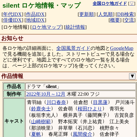
全国ロケ地ガイド
[
▽
]
silent ロケ地情報・マップ
[
年代IDX
]
[
作品IDX
]
[
更新順
]
[
人気順
]
[
DB検索
]
[
俳優IDX
]
[
地域IDX
]
[
概要
]
[
交流
]
[ロケ地情報]
[
ロケ地マップ
]
[
統計情報
]
お知らせ
各ロケ地の詳細画面に、
全国風景ガイド
の地図と
GoogleMap
で見る機能を追加しました。ストリートビューで見る場合な
どに便利です。地図上ですべてのロケ地の一覧を見る場合
は、ページ上部の[ロケ地マップ]を使ってください。
作品情報
▼
作品名
ドラマ「
silent
」
制作年
2022年10月～12月
木曜 22:00 フジ
（
）
（
）
青羽紬
川口春奈
佐倉想
目黒蓮
戸川湊斗
（
）
（
）
鈴鹿央士
佐倉萌
桜田ひより
青羽光
（
）
（
）
板垣李光人
横井真子
藤間爽子
古賀良彦
（
）
（
）
キャスト
山崎樹範
野本拓実
井上祐貴
江上美央
（
）
（
）
那須映里
井草華
石川恋
桃野奈々
（
）
（
）
夏帆
春尾正輝
風間俊介
佐倉律子