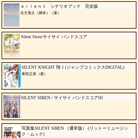
ｓｉｌｅｎｔ シナリオブック 完全版
生方美久（脚本）（著）
Silent Siren/サイサイ バンドスコア
SILENT KNIGHT 翔 1 (ジャンプコミックスDIGITAL)
車田正美（著）
SILENT SIREN / サイサイ バンドスコアIII
写真集SILENT SIREN （通常版） (リットーミュージッ
ク・ムック)