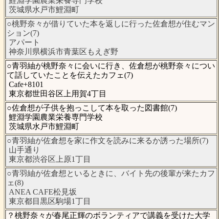
鯉淵学園農業栄養専門学校
茨城県水戸市鯉淵町
○桃野奈々が借りていた本を返しに行った佐倉想が住むマン
ション(7)
アパート
神奈川県横浜市青葉区もえぎ野
○青羽紬が桃野奈々に会いに行き、佐倉想が桃野奈々につい
て話していたことを伝えたカフェ(7)
Cafe+8101
東京都世田谷区上用賀4丁目
○佐倉想が子供を抱っこして本を取った図書館(7)
鯉淵学園農業栄養専門学校
茨城県水戸市鯉淵町
○青羽紬が佐倉想を家に作文を読みに来るか誘った場所(7)
山手通り
東京都渋谷区上原1丁目
○青羽紬が佐倉想といるときに、バイト先の後輩が来たカフ
ェ(8)
ANEA CAFE松見坂
東京都目黒区駒場1丁目
？桃野奈々が春尾正輝のボランティアで講義を受けた大学