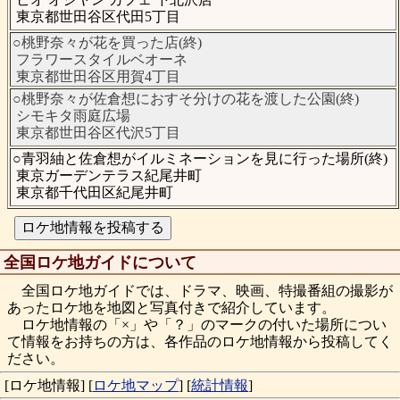
東京都世田谷区代田5丁目
○桃野奈々が花を買った店(終)
フラワースタイルベオーネ
東京都世田谷区用賀4丁目
○桃野奈々が佐倉想におすそ分けの花を渡した公園(終)
シモキタ雨庭広場
東京都世田谷区代沢5丁目
○青羽紬と佐倉想がイルミネーションを見に行った場所(終)
東京ガーデンテラス紀尾井町
東京都千代田区紀尾井町
全国ロケ地ガイドについて
全国ロケ地ガイドでは、ドラマ、映画、特撮番組の撮影が
あったロケ地を地図と写真付きで紹介しています。
ロケ地情報の「×」や「？」のマークの付いた場所につい
て情報をお持ちの方は、各作品のロケ地情報から投稿してく
ださい。
[ロケ地情報]
[
ロケ地マップ
]
[
統計情報
]