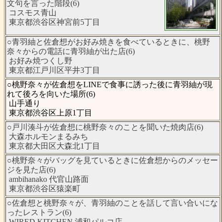
文句を言った階段(6)
コスモス青山
東京都渋谷区神宮前5丁目
○青羽紬と佐倉想がお好み焼きを食べているときに、桃野
奈々からの電話に青羽紬が出た店(6)
お好み焼つくし野
東京都江戸川区平井3丁目
○桃野奈々が佐倉想をLINEで食事に誘った後に青羽紬が現
れて後ろを向いた場所(6)
山手通り
東京都渋谷区上原1丁目
○戸川湊斗が佐倉想に桃野奈々のことを聞いた焼肉店(6)
大森ホルモンまるみち
東京都大田区大森北1丁目
○桃野奈々がバッグを見ているときに佐倉想からのメッセー
ジを見た店(6)
ambihanako 代官山路面
東京都渋谷区猿楽町
○佐倉想と桃野奈々が、青羽紬のことを話して言い合いにな
ったレストラン(6)
WIRED KITCHEN 浦和パルコ店