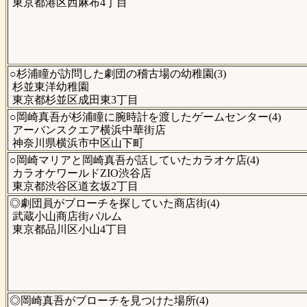
東京都港区西麻布4丁目
○杉浦瞳が訪問した劇団の稽古場の幼稚園(3)
杉並東洋幼稚園
東京都杉並区成田東3丁目
○岡崎真吾が杉浦瞳に腕時計を渡したゲームセンター(4)
アーバンスクエア横浜中華街店
神奈川県横浜市中区山下町
○岡崎マリアと岡崎真吾が話していたカラオケ店(4)
カラオケワールドZIO渋谷店
東京都渋谷区道玄坂2丁目
◎劇団員がブローチを探していた商店街(4)
武蔵小山商店街パルム
東京都品川区小山4丁目
◎岡崎真吾がブローチを見つけた場所(4)