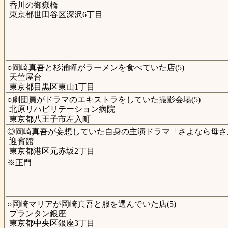
呑川の御嶽橋
東京都世田谷区深沢6丁目
○岡崎真吾と杉浦瞳がラーメンを食べていた店(5)
天竺屋台
東京都目黒区東山1丁目
○劇団員がドラマのエキストラをしていた撮影会場(5)
北原リハビリテーション病院
東京都八王子市左入町
◎岡崎真吾が妄想していた自身の主演ドラマ「さよなら母さん
迎賓館
東京都港区元赤坂2丁目
※正門
○岡崎マリアが岡崎真吾と服を選んでいた店(5)
プランタン銀座
東京都中央区銀座3丁目