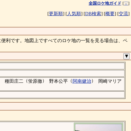
全国ロケ地ガイド
[
▽
]
[
更新順
]
[
人気順
]
[
DB検索
]
[
概要
]
[
交流
]
に便利です。地図上ですべてのロケ地の一覧を見る場合は、ペ
▼
）
（
）
（
）
種田庄二
蛍原徹
野本公平
阿南健治
岡崎マリア