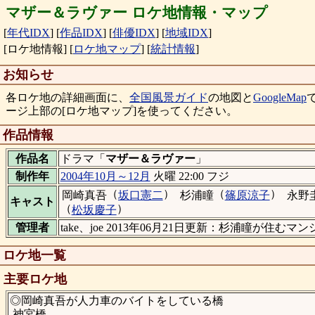
マザー＆ラヴァー ロケ地情報・マップ
[
年代IDX
]
[
作品IDX
]
[
俳優IDX
]
[
地域IDX
]
[ロケ地情報]
[
ロケ地マップ
]
[
統計情報
]
お知らせ
各ロケ地の詳細画面に、
全国風景ガイド
の地図と
GoogleMap
ージ上部の[ロケ地マップ]を使ってください。
作品情報
作品名
ドラマ「
マザー＆ラヴァー
」
制作年
2004年10月～12月
火曜 22:00 フジ
（
）
（
）
岡崎真吾
坂口憲二
杉浦瞳
篠原涼子
永野
キャスト
（
）
松坂慶子
管理者
take、joe 2013年06月21日更新：杉浦瞳が住
ロケ地一覧
主要ロケ地
◎岡崎真吾が人力車のバイトをしている橋
神宮橋