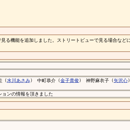
で見る機能を追加しました。ストリートビューで見る場合など
（
）
（
）
（
圭
水川あさみ
中町恭介
金子貴俊
神野麻衣子
矢沢心
むマンションの情報を頂きました