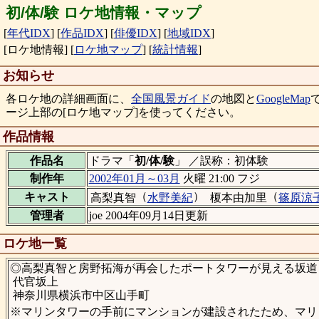
初/体/験 ロケ地情報・マップ
[
年代IDX
]
[
作品IDX
]
[
俳優IDX
]
[
地域IDX
]
[ロケ地情報]
[
ロケ地マップ
]
[
統計情報
]
お知らせ
各ロケ地の詳細画面に、
全国風景ガイド
の地図と
GoogleMap
ージ上部の[ロケ地マップ]を使ってください。
作品情報
作品名
ドラマ「
初/体/験
」 ／誤称：初体験
制作年
2002年01月～03月
火曜 21:00 フジ
（
）
（
キャスト
高梨真智
水野美紀
榎本由加里
篠原涼
管理者
joe 2004年09月14日更新
ロケ地一覧
◎高梨真智と房野拓海が再会したポートタワーが見える坂道
代官坂上
神奈川県横浜市中区山手町
※マリンタワーの手前にマンションが建設されたため、マリ