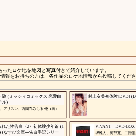
あったロケ地を地図と写真付きで紹介しています。
情報をお持ちの方は、各作品のロケ地情報から投稿してくだ
・験 (ミッシィコミックス 恋愛白
村上友美初体験[DVD] (Deep
テル)
、アリスン、西園寺みちる 他（著）
られた性告白〈2〉初体験少年篇 (1
VIVANT DVD-BOX 
年) (なすび文庫―告白手記シリー
堺雅人、阿部寛、二階堂