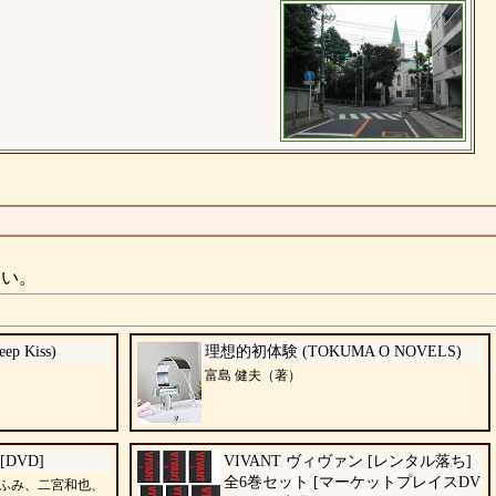
さい。
 Kiss)
理想的初体験 (TOKUMA O NOVELS)
富島 健夫（著）
[DVD]
VIVANT ヴィヴァン [レンタル落ち]
全6巻セット [マーケットプレイスDV
ふみ、二宮和也、