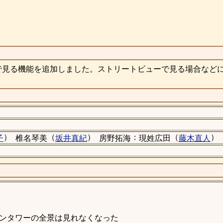
で見る機能を追加しました。ストリートビューで見る場合など
）
（
）
：
（
）
子
椎名琴美
坂井真紀
房野拓海
現姓広田
藤木直人
ンタワーの全景は見れなくなった