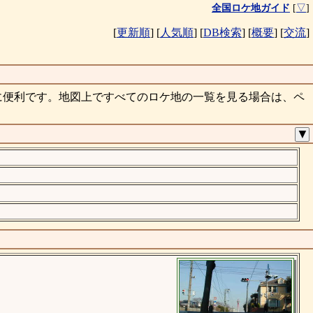
全国ロケ地ガイド
[
▽
]
[
更新順
]
[
人気順
]
[
DB検索
]
[
概要
]
[
交流
]
に便利です。地図上ですべてのロケ地の一覧を見る場合は、ペ
▼