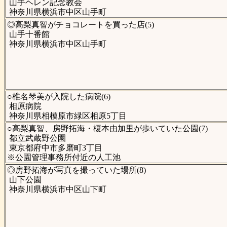
山手ヘレン記念教会
神奈川県横浜市中区山手町
◎高梨真智がチョコレートを買った店(5)
山手十番館
神奈川県横浜市中区山手町
○椎名琴美が入院した病院(6)
相原病院
神奈川県相模原市緑区相原5丁目
○高梨真智、房野拓海・榎本由加里が歩いていた公園(7)
都立武蔵野公園
東京都府中市多磨町3丁目
※公園管理事務所付近の人工池
◎房野拓海が写真を撮っていた場所(8)
山下公園
神奈川県横浜市中区山下町