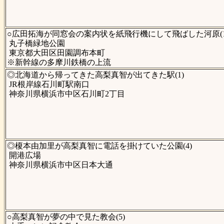
○広田拓海が同窓会の案内状を紙飛行機にして飛ばした河原(1
丸子橋緑地公園
東京都大田区田園調布本町
※新幹線の多摩川鉄橋の上流
◎北海道から帰ってきた高梨真智が出てきた駅(1)
JR根岸線石川町駅南口
神奈川県横浜市中区石川町2丁目
◎榎本由加里が高梨真智に電話を掛けていた公園(4)
開港広場
神奈川県横浜市中区日本大通
○高梨真智が夢の中で見た教会(5)