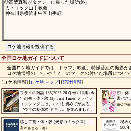
◎高梨真智がタクシーに乗った場所(終)
カトリック山手教会
神奈川県横浜市中区山手町
全国ロケ地ガイドについて
全国ロケ地ガイドでは、ドラマ、映画、特撮番組の撮影が
ロケ地情報の「×」や「？」のマークの付いた場所について
[ロケ地情報]
[
ロケ地マップ
]
[
統計情報
]
フライの雑誌 135(2025-26 冬号): 特集○今
初・体
年の初・体・験 My First Times フライフ
書パス
ィッシングには、いつも初めてがある。
遊佐亜樹
〝今年の初体験 ドキッ〟を集めました。
今季大爆発した「キモゼミ」のタイイン
グを徹底解説。グラスロッドの世界 海フライで出
感じて初・体・験 (光彩コミックス)
秘め
会った人々 ... 漁村と自然エネルギー 川崎長太郎
980
高木 さとる（著）