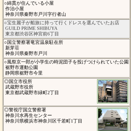
○綿貫が住んでいる小屋
作治小屋
神奈川県秦野市戸川字行者山
○宝生麗子が船旅に持って行くドレスを選んでいたお店
GUILD PRIME SHIBUYA
東京都渋谷区神宮前6丁目
○国立警察署竜宮温泉駐在所
新芽荘
神奈川県秦野市戸川
○風祭京一郎が小学生の時泥団子を投げつけられていた公園
裾野市運動公園
静岡県裾野市今里
◎国立市役所
武蔵野市役所
東京都武蔵野市緑町2丁目
◎警視庁国立警察署
神奈川水再生センター
神奈川県横浜市神奈川区千若町1丁目