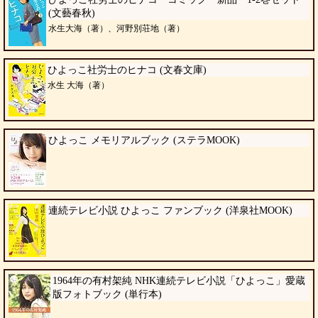
(文藝春秋)
水生大海（著）、河野別荘地（著）
ひよっこ社労士のヒナコ (文春文庫)
水生 大海（著）
ひよっこ メモリアルブック (ステラMOOK)
連続テレビ小説 ひよっこ ファンブック (洋泉社MOOK)
1964年の有村架純 NHK連続テレビ小説「ひよっこ」愛蔵
版フォトブック (単行本)