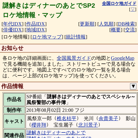
全国ロケ地ガイド
謎解きはディナーのあとでSP2
[
▽
]
ロケ地情報・マップ
[
年代IDX
]
[
作品IDX
]
[
更新順
]
[
人気順
]
[
DB検索
]
[
俳優IDX
]
[
地域IDX
]
[
概要
]
[
交流
]
[ロケ地情報]
[
ロケ地マップ
]
[
統計情報
]
お知らせ
各ロケ地の詳細画面に、
全国風景ガイド
の地図と
GoogleMap
で見る機能を追加しました。ストリートビューで見る場合な
どに便利です。地図上ですべてのロケ地の一覧を見る場合
は、ページ上部の[ロケ地マップ]を使ってください。
作品情報
▼
SP番組「
謎解きはディナーのあとでスペシャル～
作品名
風祭警部の事件簿
」
制作年
2013年08月02日 21:00 フジ
（
）
（
）
風祭京一郎
椎名桔平
光川
余貴美子
影山
キャスト
（
）
（
）
櫻井翔
宝生麗子
北川景子
謎解きはディナーのあとで
関連作品