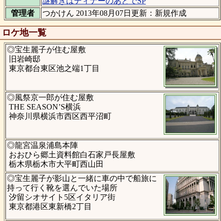
謎解きはディナーのあとでSP
管理者
つかけん 2013年08月07日更新：新規作成
ロケ地一覧
◎宝生麗子が住む屋敷
旧岩崎邸
東京都台東区池之端1丁目
◎風祭京一郎が住む屋敷
THE SEASON’S横浜
神奈川県横浜市西区西平沼町
◎龍宮温泉浦島本陣
おおひら郷土資料館白石家戸長屋敷
栃木県栃木市大平町西山田
◎宝生麗子が影山と一緒に車の中で船旅に
持って行く靴を選んでいた場所
汐留シオサイト5区イタリア街
東京都港区東新橋2丁目