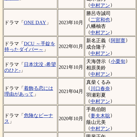
（
）
中村アン
勝呂寺誠司
（
）
二宮和也
ドラマ「
ONE DAY
」
2023年10月
八幡柚杏
（
）
中村アン
（
）
新名正義
阿部寛
ドラマ「
DCU ～手錠を
2022年01月
成合隆子
持ったダイバー～
」
（
）
中村アン
（
）
天海啓示
小栗旬
ドラマ「
日本沈没 -希望
2021年10月
相原美鈴
のひと-
」
（
）
中村アン
真柴くるみ
（
）
ドラマ「
着飾る恋には
川口春奈
2021年04月
理由があって
」
羽瀬彩夏
（
）
中村アン
手島伯朗
（
）
ドラマ「
危険なビーナ
妻夫木聡
2020年10月
ス
」
蔭山元美
（
）
中村アン
甲斐正午