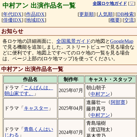
全国ロケ地ガイド
[
▽
]
中村アン 出演作品名一覧
[
年代IDX
]
[
作品IDX
]
[
更新順
]
[
人気順
]
[
DB検索
]
[
俳優IDX
]
[
地域IDX
]
[
概要
]
[
交流
]
お知らせ
各ロケ地の詳細画面に、
全国風景ガイド
の地図と
GoogleMap
で見る機能を追加しました。ストリートビューで見る場合な
どに便利です。地図上ですべてのロケ地の一覧を見る場合
は、ページ上部の[ロケ地マップ]を使ってください。
中村アン 出演作品名一覧
作品名
制作年
キャスト・
スタッフ
朝山朝子
ドラマ「
こんばんは、
2025年07月
（
）
朝山家です。
」
中村アン
（
）
進藤壮一
阿部寛
ドラマ「
キャスター
」
2025年04月
藤井真弓
（
）
中村アン
青島瑞樹
（
）
ドラマ「
青島くんはい
渡辺翔太
2024年07月
じわる
」
葛木雪乃