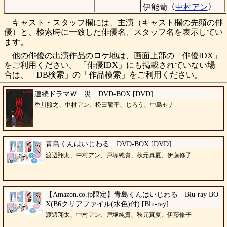
（
）
伊能蘭
中村アン
キャスト・スタッフ欄には、主演（キャスト欄の先頭の俳
優）と、検索時に一致した俳優名、スタッフ名を表示してい
ます。
他の俳優の出演作品のロケ地は、画面上部の「俳優IDX」
をご利用ください。 「俳優IDX」にも掲載されていない場
合は、「DB検索」の「作品検索」をご利用ください。
連続ドラマＷ 災 DVD-BOX [DVD]
香川照之、中村アン、松田龍平、じろう、中島セナ
青島くんはいじわる DVD-BOX [DVD]
渡辺翔太、中村アン、戸塚純貴、秋元真夏、伊藤修子
【Amazon.co.jp限定】青島くんはいじわる Blu-ray BO
X(B6クリアファイル(水色)付) [Blu-ray]
渡辺翔太、中村アン、戸塚純貴、秋元真夏、伊藤修子