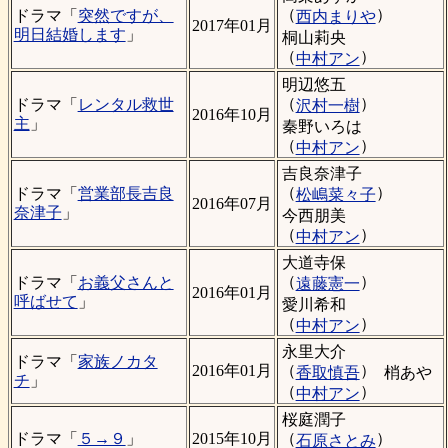
（
）
ドラマ「
突然ですが、
西内まりや
2017年01月
明日結婚します
」
桐山莉央
（
）
中村アン
明辺悠五
（
）
ドラマ「
レンタル救世
沢村一樹
2016年10月
主
」
秦野いろは
（
）
中村アン
吉良奈津子
（
）
ドラマ「
営業部長吉良
松嶋菜々子
2016年07月
奈津子
」
今西朋美
（
）
中村アン
大道寺保
（
）
ドラマ「
お義父さんと
遠藤憲一
2016年01月
呼ばせて
」
愛川希和
（
）
中村アン
永里大介
ドラマ「
家族ノカタ
（
）
2016年01月
香取慎吾
梢あや
チ
」
（
）
中村アン
桜庭潤子
（
）
ドラマ「
５→９
」
2015年10月
石原さとみ