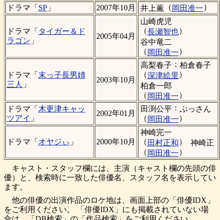
（
）
ドラマ「
SP
」
2007年10月
井上薫
岡田准一
山崎虎児
（
）
ドラマ「
タイガー＆ド
長瀬智也
2005年04月
ラゴン
」
谷中竜二
（
）
岡田准一
：
高梨春子
柏倉春子
（
）
ドラマ「
末っ子長男姉
深津絵里
2003年10月
三人
」
柏倉一郎
（
）
岡田准一
：
田渕公平
ぶっさん
ドラマ「
木更津キャッ
2002年01月
（
）
ツアイ
」
岡田准一
神崎完一
（
）
ドラマ「
オヤジぃ
」
2000年10月
田村正和
神崎正
（
）
岡田准一
キャスト・スタッフ欄には、主演（キャスト欄の先頭の俳
優）と、検索時に一致した俳優名、スタッフ名を表示してい
ます。
他の俳優の出演作品のロケ地は、画面上部の「俳優IDX」
をご利用ください。 「俳優IDX」にも掲載されていない場
合は、「DB検索」の「作品検索」をご利用ください。