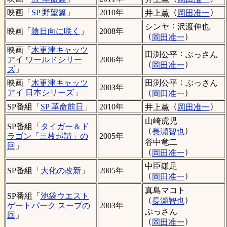
（
）
映画「
SP 野望篇
」
2010年
井上薫
岡田准一
：
シンヤ
沢渡伸也
映画「
陰日向に咲く
」
2008年
（
）
岡田准一
映画「
木更津キャッツ
：
田渕公平
ぶっさん
アイ ワールドシリー
2006年
（
）
岡田准一
ズ
」
：
田渕公平
ぶっさん
映画「
木更津キャッツ
2003年
（
）
アイ 日本シリーズ
」
岡田准一
（
）
SP番組「
SP 革命前日
」
2010年
井上薫
岡田准一
山崎虎児
SP番組「
タイガー＆ド
（
）
長瀬智也
ラゴン「三枚起請」の
2005年
谷中竜二
回
」
（
）
岡田准一
中臣鎌足
SP番組「
大化の改新
」
2005年
（
）
岡田准一
真島マコト
SP番組「
池袋ウエスト
（
）
長瀬智也
ゲートパーク スープの
2003年
ぶっさん
回
」
（
）
岡田准一