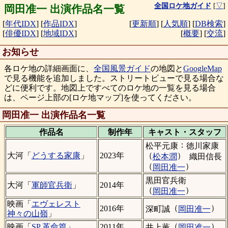
全国ロケ地ガイド
[
▽
]
岡田准一 出演作品名一覧
[
年代IDX
]
[
作品IDX
]
[
更新順
]
[
人気順
]
[
DB検索
]
[
俳優IDX
]
[
地域IDX
]
[
概要
]
[
交流
]
お知らせ
各ロケ地の詳細画面に、
全国風景ガイド
の地図と
GoogleMap
で見る機能を追加しました。ストリートビューで見る場合な
どに便利です。地図上ですべてのロケ地の一覧を見る場合
は、ページ上部の[ロケ地マップ]を使ってください。
岡田准一 出演作品名一覧
作品名
制作年
キャスト・
スタッフ
：
松平元康
徳川家康
（
）
大河「
どうする家康
」
2023年
松本潤
織田信長
（
）
岡田准一
黒田官兵衛
大河「
軍師官兵衛
」
2014年
（
）
岡田准一
映画「
エヴェレスト
（
）
2016年
深町誠
岡田准一
神々の山嶺
」
（
）
映画「
SP 革命篇
」
2011年
井上薫
岡田准一