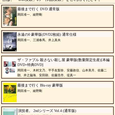
最後まで行く DVD 通常版
岡田准一、綾野剛
永遠の0 豪華版(DVD2枚組) 通常仕様
岡田准一、三浦春馬、井上真央
ザ・ファブル 殺さない殺し屋 豪華版(数量限定生産)[本編
DVD+特典DVD]
岡田准一、木村文乃、平手友梨奈、安藤政信、山本美月、佐藤二
朗、井之脇海、安田顕、佐藤浩市、堤真一
最後まで行く Blu-ray 豪華版
岡田准一、綾野剛
演技者。 2ndシリーズ Vol.4 (通常版)