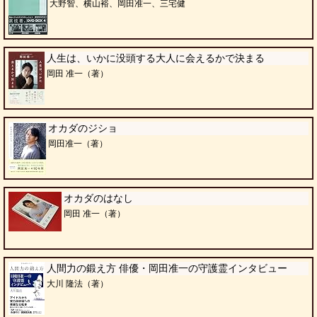
大野智、横山裕、岡田准一、三宅健
人生は、いかに没頭する大人に会えるかで決まる
岡田 准一（著）
オカダのジショ
岡田准一（著）
オカダのはなし
岡田 准一（著）
人間力の鍛え方 俳優・岡田准一の守護霊インタビュー
大川 隆法（著）