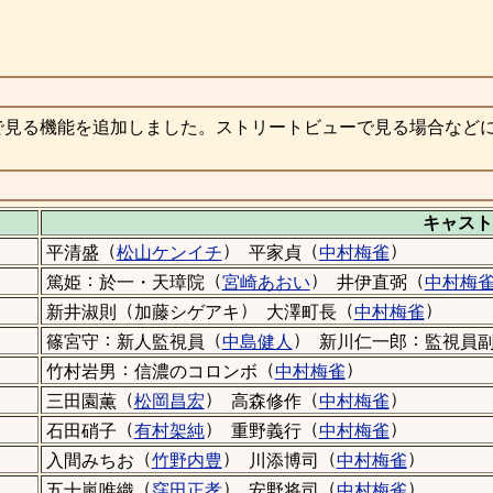
で見る機能を追加しました。ストリートビューで見る場合など
キャスト
（
）
（
）
平清盛
松山ケンイチ
平家貞
中村梅雀
：
（
）
（
篤姫
於一・天璋院
宮崎あおい
井伊直弼
中村梅
（
）
（
）
新井淑則
加藤シゲアキ
大澤町長
中村梅雀
：
（
）
：
篠宮守
新人監視員
中島健人
新川仁一郎
監視員
：
（
）
竹村岩男
信濃のコロンボ
中村梅雀
（
）
（
）
三田園薫
松岡昌宏
高森修作
中村梅雀
（
）
（
）
石田硝子
有村架純
重野義行
中村梅雀
（
）
（
）
入間みちお
竹野内豊
川添博司
中村梅雀
（
）
（
）
五十嵐唯織
窪田正孝
安野将司
中村梅雀