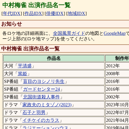
中村梅雀 出演作品名一覧
[
年代IDX
]
[
作品IDX
]
[
俳優IDX
]
[
地域IDX
]
お知らせ
各ロケ地の詳細画面に、
全国風景ガイド
の地図と
GoogleMap
ージ上部の[ロケ地マップ]を使ってください。
中村梅雀 出演作品名一覧
作品名
制作年
大河「
平清盛
」
2012年
大河「
篤姫
」
2008年
SP番組「
盲目のヨシノリ先生
」
2016年
SP番組「
ガードセンター24
」
2016年
SP番組「
北国街道殺人事件
」
2002年
ドラマ「
家政夫のミタゾノ(2023)
」
2023年10月
ドラマ「
石子と羽男
」
2022年07月
ドラマ「
イチケイのカラス
」
2021年04月
ドラマ「
ラジエーションハウス
」
2019年04月