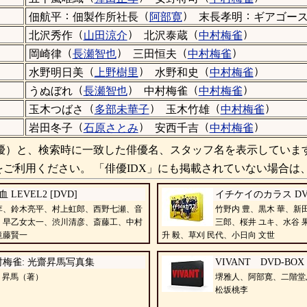
：
（
）
：
佃航平
佃製作所社長
阿部寛
末長孝明
ギアゴー
（
）
（
）
北沢秀作
山田涼介
北沢泰蔵
中村梅雀
（
）
（
）
岡崎律
長瀬智也
三田恒夫
中村梅雀
（
）
（
）
水野明日美
上野樹里
水野和史
中村梅雀
（
）
（
）
うぬぼれ
長瀬智也
中村梅雀
中村梅雀
（
）
（
）
玉木つばさ
多部未華子
玉木竹雄
中村梅雀
（
）
（
）
岩田冬子
石原さとみ
安西千吉
中村梅雀
）と、検索時に一致した俳優名、スタッフ名を表示していま
ご利用ください。 「俳優IDX」にも掲載されていない場合は
 LEVEL2 [DVD]
イチケイのカラス DV
李、鈴木亮平、村上虹郎、西野七瀬、音
竹野内 豊、黒木 華、新
、早乙女太一、渋川清彦、斎藤工、中村
三郎、桜井 ユキ、水谷 
滝藤賢一
升 毅、草刈 民代、小日向 文世
村梅雀: 光齋昇馬写真集
VIVANT DVD-BOX 
 昇馬（著）
堺雅人、阿部寛、二階堂
松坂桃李