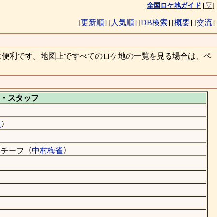
全国ロケ地ガイド
[
▽
]
[
更新順
]
[
人気順
]
[
DB検索
]
[
概要
]
[
交流
]
に便利です。地図上ですべてのロケ地の一覧を見る場合は、ペ
・
スタッフ
）
雀
（
）
副チーフ
中村梅雀