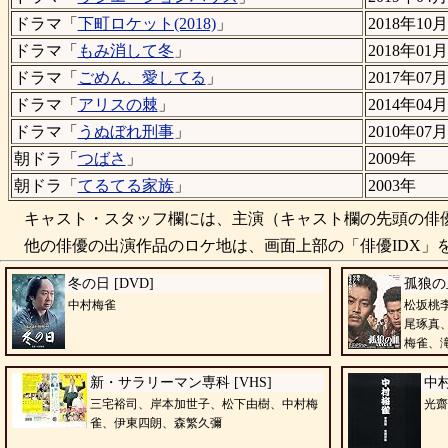
ドラマ「
下町ロケット(2018)
」
2018年10月
ドラマ「
もみ消して冬
」
2018年01月
ドラマ「
ごめん、愛してる
」
2017年07月
ドラマ「
アリスの棘
」
2014年04月
ドラマ「
うぬぼれ刑事
」
2010年07月
朝ドラ「
つばさ
」
2009年
朝ドラ「
てるてる家族
」
2003年
キャスト・スタッフ欄には、主演（キャスト欄の先頭の俳優
他の俳優の出演作品のロケ地は、画面上部の「俳優IDX」を
冬の日 [DVD]
孤狼の血
中村梅雀
松坂桃
尾琢真
梅雀、
新・サラリーマン専科 [VHS]
中
三宅裕司、岸本加世子、松下由樹、中村梅
光齋
雀、伊東四朗、森繁久彌