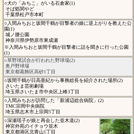
○犬の「みちこ」がいる石倉家(1)
そば処関やど
千葉県松戸市本町
○入間みちおと坂間千鶴が目撃者の娘に逆上がりを教えた公
園(1)
城ノ腰公園
神奈川県伊勢原市東成瀬
※入間みちおと坂間千鶴が目撃者に話を聞きに行った公園
(1)
○草野球試合が行われた野球場(2)
奥戸野球場
東京都葛飾区高砂1丁目
○坂間千鶴が日高亜紀から事務総長を紹介された場所(2)
さいたま芸術劇場
埼玉県さいたま市中央区上峰3丁目
○入間みちおが訪問した「新浦辺総合病院」(2)
TMC宗岡中央病院
埼玉県志木市上宗岡5丁目
○深瀬瑶子が娘と再会した並木道(2)
神宮外苑のイチョウ並木
東京都港区北青山1丁目