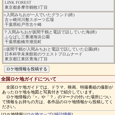
LINK FOREST
東京都多摩市鶴牧3丁目
○入間みちおが一人でいたグランド(終)
古ヶ崎河川敷スポーツ広場
千葉県松戸市古ケ崎
？入間みちおが坂間千鶴と電話で話していた海(終)
ふなばし三番瀬海浜公園
千葉県船橋市潮見町
○坂間千鶴が入間みちおと電話で話していた公園(終)
日本科学未来館前のウエストプロムナード
東京都江東区青海2丁目
全国ロケ地ガイドについて
全国ロケ地ガイドでは、ドラマ、映画、特撮番組の撮影が
あったロケ地を地図と写真付きで紹介しています。
ロケ地情報の「×」や「？」のマークの付いた場所につい
て情報をお持ちの方は、各作品のロケ地情報から投稿してく
ださい。
[ロケ地情報]
[
ロケ地マップ
]
[
統計情報
]