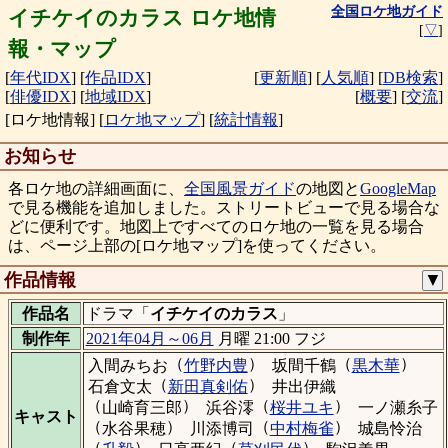
全国ロケ地ガイド
イチケイのカラス ロケ地情
[
▽
]
報・マップ
[
年代IDX
]
[
作品IDX
]
[
更新順
]
[
人気順
]
[
DB検索
]
[
俳優IDX
]
[
地域IDX
]
[
概要
]
[
交流
]
[ロケ地情報]
[
ロケ地マップ
]
[
統計情報
]
お知らせ
各ロケ地の詳細画面に、
全国風景ガイド
の地図と
GoogleMap
で見る機能を追加しました。ストリートビューで見る場合な
どに便利です。地図上ですべてのロケ地の一覧を見る場合
は、ページ上部の[ロケ地マップ]を使ってください。
作品情報
▼
作品名
ドラマ「
イチケイのカラス
」
制作年
2021年04月～06月
月曜 21:00 フジ
（
）
（
）
入間みちお
竹野内豊
坂間千鶴
黒木華
（
）
石倉文太
新田真剣佑
井出伊織
（
）
（
）
山崎育三郎
浜谷澪
桜井ユキ
一ノ瀬糸子
キャスト
（
）
（
）
水谷果穂
川添博司
中村梅雀
城島怜治
（
）
（
）