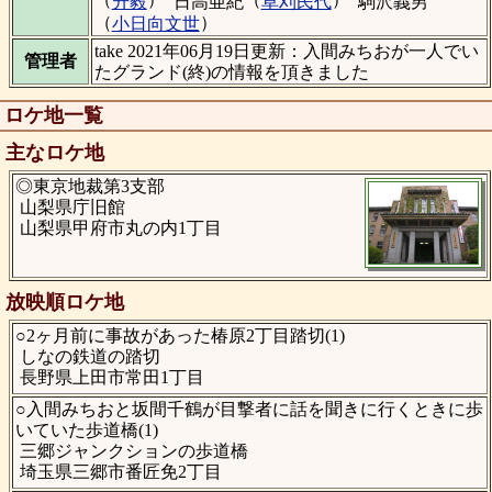
升毅
日高亜紀
草刈民代
駒沢義男
（
）
小日向文世
take 2021年06月19日更新：入間みちおが一人でい
管理者
たグランド(終)の情報を頂きました
ロケ地一覧
主なロケ地
◎東京地裁第3支部
山梨県庁旧館
山梨県甲府市丸の内1丁目
放映順ロケ地
○2ヶ月前に事故があった椿原2丁目踏切(1)
しなの鉄道の踏切
長野県上田市常田1丁目
○入間みちおと坂間千鶴が目撃者に話を聞きに行くときに歩
いていた歩道橋(1)
三郷ジャンクションの歩道橋
埼玉県三郷市番匠免2丁目