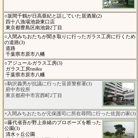
○坂間千鶴が日高亜紀と話していた居酒屋(2)
四十八漁場池袋東口店
東京都豊島区南池袋2丁目
○入間みちおたちが聞き取りに行ったガラス工房に行くため
の道路(3)
道路
千葉県市原市八幡
○アジュールガラス工房(3)
ガラス工房rasiku
千葉県市原市八幡
○駒沢義男が抗議に行った笹原警察署(3)
府中市役所
東京都府中市宮西町2丁目
×入間みちおたちが元保護司に所在尋問に行った佐賀の家(3)
○藤代省吾が野上奈緒のプロポーズを断った
公園(3)
清水ヶ丘公園