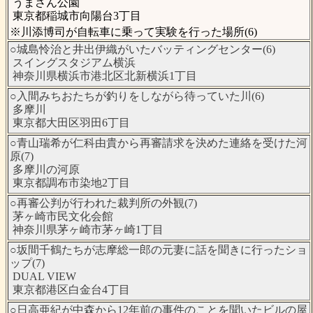
うまさん公園
東京都稲城市向陽台3丁目
※川添博司が自転車に乗って実験を行った場所(6)
○城島怜治と井出伊織がいたバッティングセンター(6)
スイングスタジアム横浜
神奈川県横浜市港北区北新横浜1丁目
○入間みちおたちが釣りをしながら待っていた川(6)
多摩川
東京都大田区羽田6丁目
○青山瑞希が仁科由貴から再審請求を決めた連絡を受けた河
原(7)
多摩川の河原
東京都調布市染地2丁目
○再審公判が行われた裁判所の外観(7)
茅ヶ崎市民文化会館
神奈川県茅ヶ崎市茅ヶ崎1丁目
○坂間千鶴たちが志摩総一郎の元妻に話を聞きに行ったショ
ップ(7)
DUAL VIEW
東京都港区白金台4丁目
○日高亜紀が中森から12年前の事件のことを聞いたビルの屋