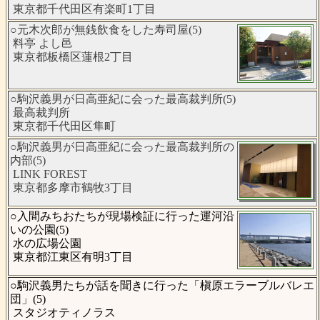
東京都千代田区有楽町1丁目
○元木次郎が無銭飲食をした寿司屋(5)
料亭 よし邑
東京都板橋区蓮根2丁目
○駒沢義男が日高亜紀に会った最高裁判所(5)
最高裁判所
東京都千代田区隼町
○駒沢義男が日高亜紀に会った最高裁判所の
内部(5)
LINK FOREST
東京都多摩市鶴牧3丁目
○入間みちおたちが現場検証に行った運河沿
いの公園(5)
水の広場公園
東京都江東区有明3丁目
○駒沢義男たちが話を聞きに行った「槇原エラーブルバレエ
団」(5)
スタジオティノラス