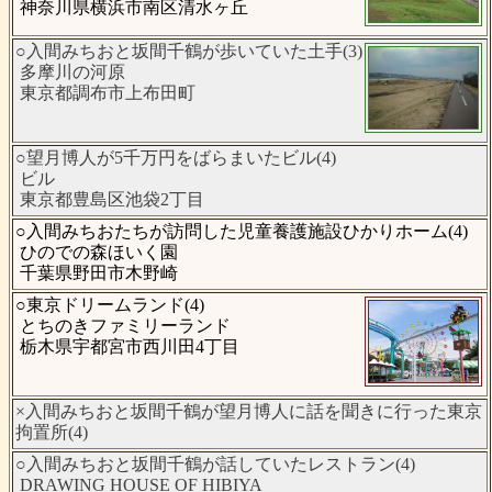
神奈川県横浜市南区清水ヶ丘
○入間みちおと坂間千鶴が歩いていた土手(3)
多摩川の河原
東京都調布市上布田町
○望月博人が5千万円をばらまいたビル(4)
ビル
東京都豊島区池袋2丁目
○入間みちおたちが訪問した児童養護施設ひかりホーム(4)
ひのでの森ほいく園
千葉県野田市木野崎
○東京ドリームランド(4)
とちのきファミリーランド
栃木県宇都宮市西川田4丁目
×入間みちおと坂間千鶴が望月博人に話を聞きに行った東京
拘置所(4)
○入間みちおと坂間千鶴が話していたレストラン(4)
DRAWING HOUSE OF HIBIYA