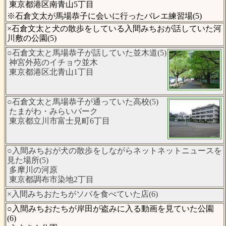
東京都港区南青山5丁目
※石倉文太が馬場恭子に会いに行ったバレエ練習場(5)
×石倉文太と犬の散歩をしている入間みちおが話していた河
川敷の公園(5)
○石倉文太と馬場恭子が話していた並木道(5)
神宮外苑のイチョウ並木
東京都港区北青山1丁目
○石倉文太と馬場恭子が通っていた高校(5)
たまがわ・みらいパーク
東京都立川市富士見町6丁目
○入間みちおが犬の散歩をしながらネットネットニュースを
見た場所(5)
多摩川の河原
東京都調布市染地2丁目
×入間みちおたちがソバを食べていた店(6)
○入間みちおたちが岸田が盗みに入る動画を見ていた公園
(6)