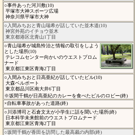
○事件あった河川敷(10)
平塚市大神スポーツ広場
神奈川県平塚市大神
○入間みちおと青山瑞希が話していた並木道(10)
神宮外苑のイチョウ並木
東京都港区北青山1丁目
○青山瑞希が城島怜治と情報の取引をしよう
とした場所(10)
テレコムセンター向かいのウエストプロム
ナード
東京都江東区青海2丁目
○入間みちおと日高亜紀が話していたビル(10)
大森ベルポート
東京都品川区南大井6丁目
※坂間千鶴が日高亜紀のカレーを食べたビルのロビー(終)
×自転車事故があった道路(終)
○川添博司と石倉文太が小学生に話を聞いた場所(終)
日本科学未来館前のウエストプロムナード
東京都江東区青海2丁目
○坂間千鶴が香田を訪問した最高裁の内部(終)