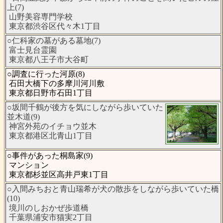
上(7)
山野美容専門学校
東京都渋谷区代々木1丁目
○仁科家の墓がある墓地(7)
富士見台霊園
東京都八王子市大谷町
○調査に行った河原(8)
石田大橋下の多摩川河川敷
東京都日野市石田1丁目
○坂間千鶴が後方を気にしながら歩いていた
並木道(9)
神宮外苑のイチョウ並木
東京都港区北青山1丁目
○事件があった桐島家(9)
マンション
東京都杉並区高井戸東1丁目
○入間みちおと青山瑞希が犬の散歩をしながら歩いていた橋
(10)
境川のしおかぜ歩道橋
千葉県浦安市猫実2丁目