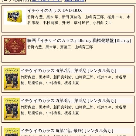
イチケイのカラス DVD-BOX
竹野内 豊、黒木 華、新田 真剣佑、山崎 育三郎、桜井 ユキ、水
谷 果穂、中村 梅雀、升 毅、草刈 民代、小日向 文世
映画『イチケイのカラス』Blu-ray 職権発動盤 [Blu-ray]
竹野内豊、黒木華、斎藤工、山崎育三郎
イチケイのカラス 4(第7話、第8話) [レンタル落ち]
竹野内豊、黒木華、新田真剣佑、山崎育三郎、桜井ユキ、水谷果
穂、明樂哲典、中村梅雀、板谷由夏
イチケイのカラス 2(第3話、第4話) [レンタル落ち]
竹野内豊、黒木華、新田真剣佑、山崎育三郎、桜井ユキ、水谷果
穂、明樂哲典、中村梅雀、板谷由夏
イチケイのカラス 6(第11話 最終) [レンタル落ち]