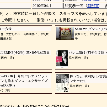
（
）
2010年04月
加賀恭一郎
阿部寛
）と、検索時に一致した俳優名、スタッフ名を表示していま
ご利用ください。 「俳優IDX」にも掲載されていない場合は
リー六世
Shall We ダンス? [Lase
隆也、大竹しのぶ、長谷川博己、草刈民
役所広司、草刈民代、竹
吉田鋼太郎
子
LLERINE(全2巻): 草刈民代写真集
バレエ漬け (幻冬舎文庫 く 
 民代（著）
草刈 民代（著）
D&BOOK】 草刈バレエメソッド
舞うひと 草刈民代×古
インを作るダンス・エクササイズ
ンナーたち
D&BOOK))
草刈 民代（著）
民代（著）