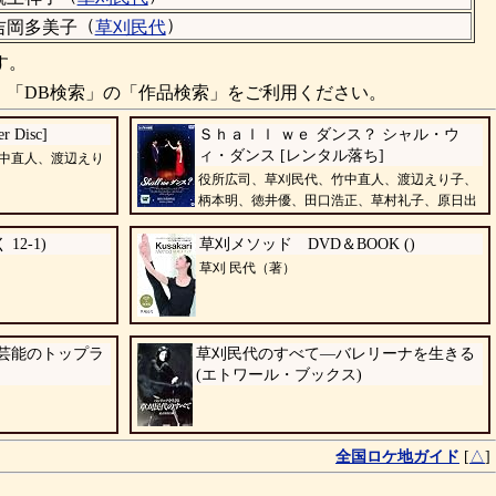
（
）
吉岡多美子
草刈民代
す。
、「DB検索」の「作品検索」をご利用ください。
r Disc]
Ｓｈａｌｌ ｗｅ ダンス？ シャル・ウ
ィ・ダンス [レンタル落ち]
中直人、渡辺えり
役所広司、草刈民代、竹中直人、渡辺えり子、
柄本明、徳井優、田口浩正、草村礼子、原日出
子
12-1)
草刈メソッド DVD＆BOOK ()
草刈 民代（著）
典芸能のトップラ
草刈民代のすべて―バレリーナを生きる
(エトワール・ブックス)
全国ロケ地ガイド
[
△
]