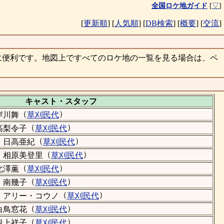
全国ロケ地ガイド
[
▽
]
[
更新順
]
[
人気順
]
[
DB検索
]
[
概要
]
[
交流
]
に便利です。地図上ですべてのロケ地の一覧を見る場合は、ペ
キャスト・
スタッフ
（
）
岸川舞
草刈民代
（
）
高梨令子
草刈民代
（
）
日高亜紀
草刈民代
（
）
相原美登里
草刈民代
（
）
北澤薫
草刈民代
（
）
南幾子
草刈民代
（
）
アリー・コウノ
草刈民代
（
）
白鳥窓花
草刈民代
（
）
観上祥子
草刈民代