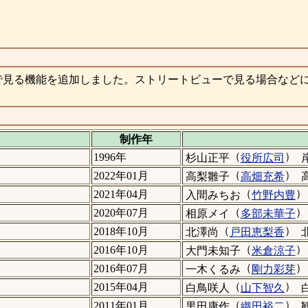
で見る機能を追加しました。ストリートビューで見る場合など
制作年
（
）
1996年
杉山正平
役所広司
（
）
2022年01月
高梨雛子
高畑充希
（
）
2021年04月
入間みちお
竹野内豊
（
）
2020年07月
相原メイ
多部未華子
（
）
2018年10月
北澤尚
戸田恵梨香
（
）
2016年10月
大門未知子
米倉涼子
（
）
2016年07月
一木くるみ
剛力彩芽
（
）
2015年04月
白鳥咲人
山下智久
（
）
2011年01月
黒田康作
織田裕二