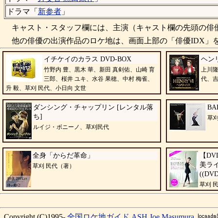
ドラマ「
新参者
」
キャスト・スタッフ欄には、主演（キャスト欄の先頭の俳優
他の俳優の出演作品のロケ地は、画面上部の「俳優IDX」を
イチケイのカラス DVD-BOX
ヘン
竹野内 豊、黒木 華、新田 真剣佑、山崎 育
上川
三郎、桜井 ユキ、水谷 果穂、中村 梅雀、
代、
升 毅、草刈 民代、小日向 文世
ダンシング・チャップリン [レンタル落
BA
ち]
草刈
ルイジ・ボニーノ、草刈民代
全身「からだ革命」
【DV
美ラ
草刈 民代（著）
((DV
草刈 
Copyright (C)1995-
全国ロケ地ガイド
ASH
Joe Masumura