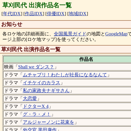
草刈民代 出演作品名一覧
[
年代IDX
]
[
作品IDX
]
[
俳優IDX
]
[
地域IDX
]
お知らせ
各ロケ地の詳細画面に、
全国風景ガイド
の地図と
GoogleMap
ージ上部の[ロケ地マップ]を使ってください。
草刈民代 出演作品名一覧
作品名
映画「
Shall we ダンス？
」
ドラマ「
ムチャブリ！わたしが社長になるなんて
」
ドラマ「
イチケイのカラス
」
ドラマ「
私の家政夫ナギサさん
」
ドラマ「
大恋愛
」
ドラマ「
ドクターX 4
」
ドラマ「
グ・ラ・メ！
」
ドラマ「
アルジャーノンに花束を
」
ドラマ「
外交官 黒田康作
」