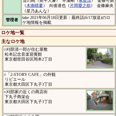
昔の純
奥平大兼
早瀬剛
竜星涼
金條可憐
（
）
（
）
木南晴夏
向後達也
片岡愛之助
金條麻央
（
）
星乃あんな
take 2021年06月18日更新：最終話(6/17放送)のロ
管理者
ケ地情報を掲載
ロケ地一覧
主なロケ地
○刈部清一郎が住む屋敷
松本記念音楽迎賓館
東京都世田谷区岡本2丁目
○「2-STORY CAFE」の外観
リビエール
東京都大田区下丸子3丁目
○刈部家の近くの商店街
下丸子商栄会
東京都大田区下丸子3丁目