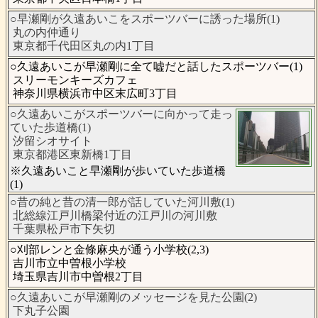
○早瀬剛が久遠あいこをスポーツバーに誘った場所(1)
丸の内仲通り
東京都千代田区丸の内1丁目
○久遠あいこが早瀬剛に全て嘘だと話したスポーツバー(1)
スリーモンキーズカフェ
神奈川県横浜市中区末広町3丁目
○久遠あいこがスポーツバーに向かって走っ
ていた歩道橋(1)
汐留シオサイト
東京都港区東新橋1丁目
※久遠あいこと早瀬剛が歩いていた歩道橋
(1)
○昔の純と昔の清一郎が話していた河川敷(1)
北総線江戸川橋梁付近の江戸川の河川敷
千葉県松戸市下矢切
○刈部レンと金條麻央が通う小学校(2,3)
吉川市立中曽根小学校
埼玉県吉川市中曽根2丁目
○久遠あいこが早瀬剛のメッセージを見た公園(2)
下丸子公園