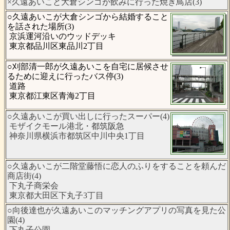
×久遠あいこと大倉シンゴが飲みに行った焼き鳥店(3)
○久遠あいこが大倉シンゴから結婚すること
を話された場所(3)
京浜運河沿いのウッドデッキ
東京都品川区東品川2丁目
○刈部清一郎が久遠あいこを自宅に居候させ
るために迎えに行ったバス停(3)
道路
東京都江東区青海2丁目
○久遠あいこが買い出しに行ったスーパー(4)
モザイクモール港北・都筑阪急
神奈川県横浜市都筑区中川中央1丁目
○久遠あいこが二階堂藤悟に恋人のふりをすることを頼んだ
商店街(4)
下丸子商栄会
東京都大田区下丸子3丁目
○向後達也が久遠あいこのマッチングアプリの写真を見た公
園(4)
下丸子公園