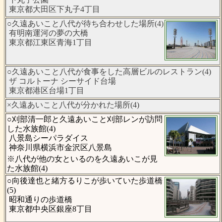
東京都大田区下丸子4丁目
○久遠あいこと八代が待ち合わせした場所(4)
有明南運河の夢の大橋
東京都江東区青海1丁目
○久遠あいこと八代が食事をした高層ビルのレストラン(4)
ザ コルトーナ シーサイド台場
東京都港区台場1丁目
×久遠あいこと八代が分かれた場所(4)
○刈部清一郎と久遠あいこと刈部レンが訪問
した水族館(4)
八景島シーパラダイス
神奈川県横浜市金沢区八景島
※八代が他の女といるのを久遠あいこが見
た水族館(4)
○向後達也と緒方るりこが歩いていた歩道橋
(5)
昭和通りの歩道橋
東京都中央区銀座8丁目