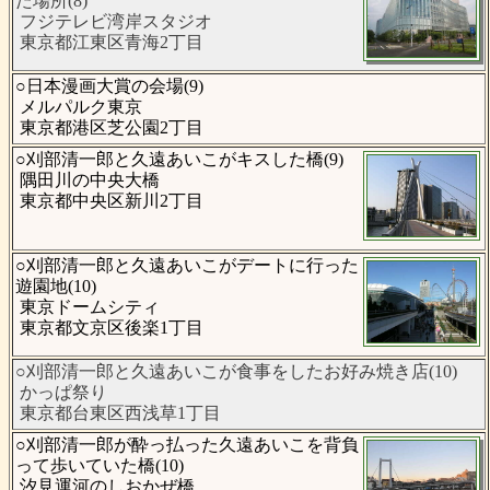
た場所(8)
フジテレビ湾岸スタジオ
東京都江東区青海2丁目
○日本漫画大賞の会場(9)
メルパルク東京
東京都港区芝公園2丁目
○刈部清一郎と久遠あいこがキスした橋(9)
隅田川の中央大橋
東京都中央区新川2丁目
○刈部清一郎と久遠あいこがデートに行った
遊園地(10)
東京ドームシティ
東京都文京区後楽1丁目
○刈部清一郎と久遠あいこが食事をしたお好み焼き店(10)
かっぱ祭り
東京都台東区西浅草1丁目
○刈部清一郎が酔っ払った久遠あいこを背負
って歩いていた橋(10)
汐見運河のしおかぜ橋