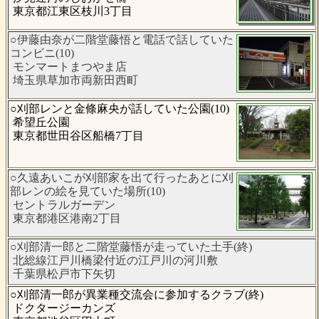
東京都江東区枝川3丁目
○伊藤由奈が二階堂藤悟と電話で話していた
コンビニ(10)
モンマートまつやま店
埼玉県草加市両新田西町
○刈部レンと金條麻央が話していた公園(10)
希望丘公園
東京都世田谷区船橋7丁目
○久遠あいこが刈部家を出て行ったあとに刈
部レンの絵を見ていた場所(10)
セントラルガーデン
東京都港区港南2丁目
○刈部清一郎と二階堂藤悟が走っていた土手(終)
北総線江戸川橋梁付近の江戸川の河川敷
千葉県松戸市下矢切
○刈部清一郎が異業種交流会に参加するクラブ(終)
ドクタージーカンズ