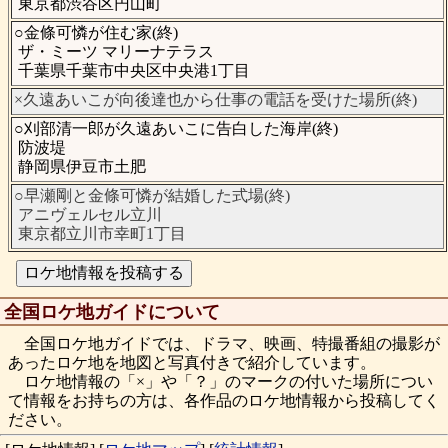
東京都渋谷区円山町
○金條可憐が住む家(終)
ザ・ミーツ マリーナテラス
千葉県千葉市中央区中央港1丁目
×久遠あいこが向後達也から仕事の電話を受けた場所(終)
○刈部清一郎が久遠あいこに告白した海岸(終)
防波堤
静岡県伊豆市土肥
○早瀬剛と金條可憐が結婚した式場(終)
アニヴェルセル立川
東京都立川市幸町1丁目
全国ロケ地ガイドについて
全国ロケ地ガイドでは、ドラマ、映画、特撮番組の撮影が
あったロケ地を地図と写真付きで紹介しています。
ロケ地情報の「×」や「？」のマークの付いた場所につい
て情報をお持ちの方は、各作品のロケ地情報から投稿してく
ださい。