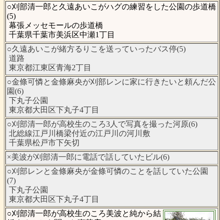
○刈部清一郎と久遠あいこがハグの練習をした公園の歩道橋
(5)
幕張メッセモールの歩道橋
千葉県千葉市美浜区中瀬1丁目
○久遠あいこが緒方るりこを送っていったバス停(5)
道路
東京都江東区青海2丁目
○金條可憐と金條麻央が刈部レンに家に行きたいと頼んだ公
園(6)
下丸子公園
東京都大田区下丸子4丁目
○刈部清一郎が高校生のころ3人で写真を撮った河原(6)
北総線江戸川橋梁付近の江戸川の河川敷
千葉県松戸市下矢切
×美波が刈部清一郎に電話で話していたビル(6)
○刈部レンと金條麻央が金條可憐のことを話していた公園
(7)
下丸子公園
東京都大田区下丸子4丁目
○刈部清一郎が高校生のころ美波と純から結