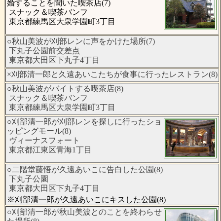
婚することを聞いた喫茶店(7)
スナック＆喫茶バンフ
東京都練馬区大泉学園町3丁目
○秋山美波が刈部レンに声をかけた場所(7)
下丸子公園前交差点
東京都大田区下丸子4丁目
×刈部清一郎と久遠あいこたちが食事に行ったレストラン(8)
○秋山美波がバイトする喫茶店(8)
スナック＆喫茶バンフ
東京都練馬区大泉学園町3丁目
○刈部清一郎が刈部レンを探しに行ったショ
ッピングモール(8)
ヴィーナスフォート
東京都江東区青海1丁目
○二階堂藤悟が久遠あいこに告白した公園(8)
下丸子公園
東京都大田区下丸子4丁目
※刈部清一郎が久遠あいこにキスした公園(8)
○刈部清一郎が秋山美波とのことを終わらせ