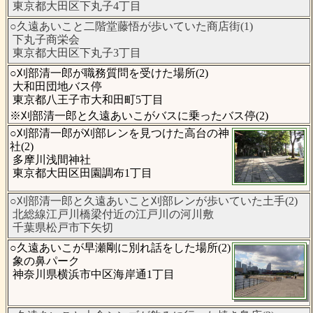
東京都大田区下丸子4丁目
○久遠あいこと二階堂藤悟が歩いていた商店街(1)
下丸子商栄会
東京都大田区下丸子3丁目
○刈部清一郎が職務質問を受けた場所(2)
大和田団地バス停
東京都八王子市大和田町5丁目
※刈部清一郎と久遠あいこがバスに乗ったバス停(2)
○刈部清一郎が刈部レンを見つけた高台の神
社(2)
多摩川浅間神社
東京都大田区田園調布1丁目
○刈部清一郎と久遠あいこと刈部レンが歩いていた土手(2)
北総線江戸川橋梁付近の江戸川の河川敷
千葉県松戸市下矢切
○久遠あいこが早瀬剛に別れ話をした場所(2)
象の鼻パーク
神奈川県横浜市中区海岸通1丁目