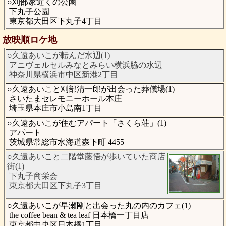
○刈部家近くの公園
下丸子公園
東京都大田区下丸子4丁目
放映順ロケ地
○久遠あいこが転んだ水辺(1)
アニヴェルセルみなとみらい横浜脇の水辺
神奈川県横浜市中区新港2丁目
○久遠あいこと刈部清一郎が出会った葬儀場(1)
さいたまセレモニーホール本庄
埼玉県本庄市小島南1丁目
○久遠あいこが住むアパート「さくら荘」(1)
アパート
茨城県常総市水海道森下町 4455
○久遠あいこと二階堂藤悟が歩いていた商店
街(1)
下丸子商栄会
東京都大田区下丸子3丁目
○久遠あいこが早瀬剛と出会った丸の内のカフェ(1)
the coffee bean & tea leaf 日本橋一丁目店
東京都中央区日本橋1丁目