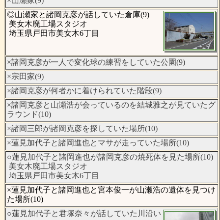
×山瀬家(9)
◎山瀬家と諸岡克彦が話していた倉庫(9)
美女木廃工場スタジオ
埼玉県戸田市美女木6丁目
×諸岡克彦が一人で変化球の練習をしていた公園(9)
×宗田家(9)
×諸岡克彦が何者かに着けられていた階段(9)
×諸岡克彦と山瀬浩が会っているのを結城雅之が見ていたグ
ラウンド(10)
×諸岡三郎が諸岡克彦を探していた場所(10)
×蓮見加代子と諸岡進也とマサが走っていた場所(10)
○蓮見加代子と諸岡進也が諸岡克彦の焼死体を見た場所(10)
美女木廃工場スタジオ
埼玉県戸田市美女木6丁目
×蓮見加代子と諸岡進也と宮本俊一が山瀬浩の遺体を見つけ
た場所(10)
○蓮見加代子と君塚奈々が話していた川沿い