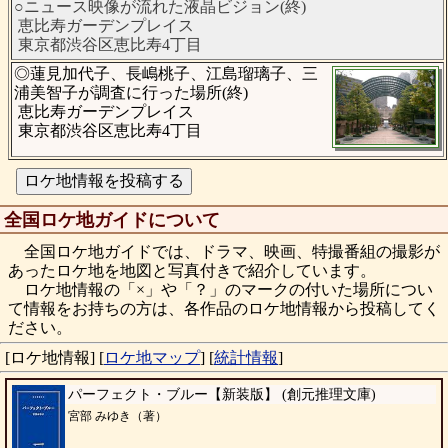
○ニュース映像が流れた液晶ビジョン(終)
恵比寿ガーデンプレイス
東京都渋谷区恵比寿4丁目
◎蓮見加代子、長嶋桃子、江島瑠璃子、三
浦美智子が調査に行った場所(終)
恵比寿ガーデンプレイス
東京都渋谷区恵比寿4丁目
全国ロケ地ガイドについて
全国ロケ地ガイドでは、ドラマ、映画、特撮番組の撮影が
あったロケ地を地図と写真付きで紹介しています。
ロケ地情報の「×」や「？」のマークの付いた場所につい
て情報をお持ちの方は、各作品のロケ地情報から投稿してく
ださい。
[ロケ地情報]
[
ロケ地マップ
]
[
統計情報
]
パーフェクト・ブルー【新装版】 (創元推理文庫)
宮部 みゆき（著）