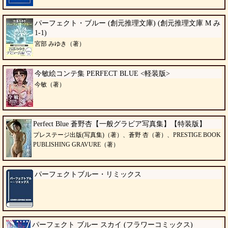
パーフェクト・ブルー (創元推理文庫) (創元推理文庫 M み
1-1)
宮部 みゆき（著）
今敏絵コンテ集 PERFECT BLUE <軽装版>
今敏（著）
Perfect Blue 蒼野杏【一般グラビア写真集】【特装版】
プレステージ出版(写真集)（著）、蒼野 杏（著）、PRESTIGE BOOK
PUBLISHING GRAVURE（著）
パーフェクトブルー・リミックス
パーフェクト ブルー スカイ (フラワーコミックス)