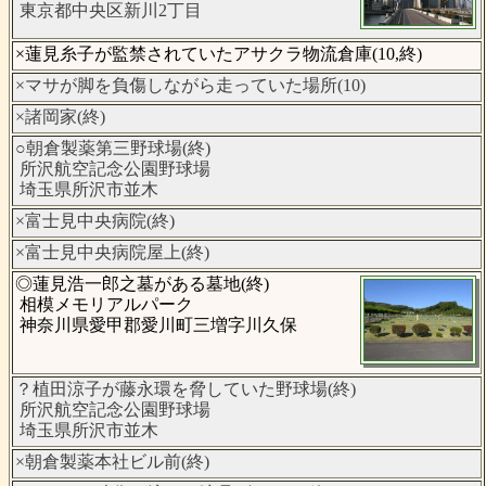
東京都中央区新川2丁目
×蓮見糸子が監禁されていたアサクラ物流倉庫(10,終)
×マサが脚を負傷しながら走っていた場所(10)
×諸岡家(終)
○朝倉製薬第三野球場(終)
所沢航空記念公園野球場
埼玉県所沢市並木
×富士見中央病院(終)
×富士見中央病院屋上(終)
◎蓮見浩一郎之墓がある墓地(終)
相模メモリアルパーク
神奈川県愛甲郡愛川町三増字川久保
？植田涼子が藤永環を脅していた野球場(終)
所沢航空記念公園野球場
埼玉県所沢市並木
×朝倉製薬本社ビル前(終)