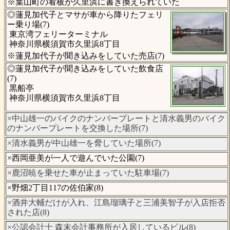
※葉山町の看板が久里浜に書き換えられていた
◎蓮見加代子とマサが車から降りたフェリ
ー乗り場(7)
東京湾フェリーターミナル
神奈川県横須賀市久里浜8丁目
※蓮見加代子が聞き込みをしていた売店(7)
◎蓮見加代子が聞き込みをしていた飲食店
(7)
黒船亭
神奈川県横須賀市久里浜8丁目
×中山雄一のバイクのナンバープレートと清水義男のバイク
のナンバープレートを交換した場所(7)
×清水義男が中山雄一を脅していた場所(7)
×西岡亜美が一人で遊んでいた公園(7)
×鹿沼暁を乗せた車が止まっていた駐車場(7)
×野畑2丁目117の佐伯家(8)
×酒井大輔だけが入れ、江島瑠璃子と三浦美智子が入店拒否
された店(8)
×公認会計士 森末会計事務所が入居しているビル(8)