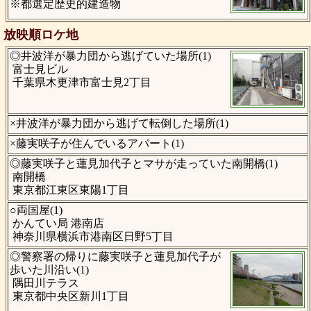
※都選定歴史的建造物
放映順ロケ地
◎井波洋が暴力団から逃げていた場所(1)
富士見ビル
千葉県木更津市富士見2丁目
×井波洋が暴力団から逃げて転倒した場所(1)
×藤実咲子が住んでいるアパート(1)
◎藤実咲子と蓮見加代子とマサが走っていた南開橋(1)
南開橋
東京都江東区東陽1丁目
○両国屋(1)
かんてい局 港南店
神奈川県横浜市港南区日野5丁目
◎警察署の帰りに藤実咲子と蓮見加代子が
歩いた川沿い(1)
隅田川テラス
東京都中央区新川1丁目