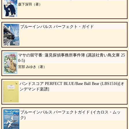
森下深羽（著）
ブルーインパルス パーフェクト・ガイド
マサの留守番: 蓮見探偵事務所事件簿 (講談社青い鳥文庫 25
0-5)
宮部 みゆき（著）
バンドスコア PERFECT BLUE/Base Ball Bear (LBS1516)[オ
ンデマンド楽譜]
ブルーインパルス パーフェクトガイド (イカロス・ムッ
ク)