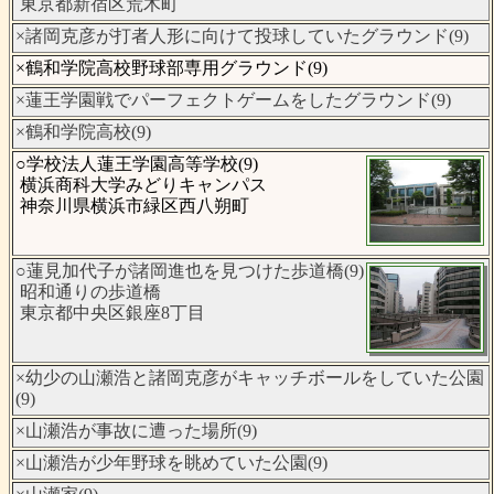
東京都新宿区荒木町
×諸岡克彦が打者人形に向けて投球していたグラウンド(9)
×鶴和学院高校野球部専用グラウンド(9)
×蓮王学園戦でパーフェクトゲームをしたグラウンド(9)
×鶴和学院高校(9)
○学校法人蓮王学園高等学校(9)
横浜商科大学みどりキャンパス
神奈川県横浜市緑区西八朔町
○蓮見加代子が諸岡進也を見つけた歩道橋(9)
昭和通りの歩道橋
東京都中央区銀座8丁目
×幼少の山瀬浩と諸岡克彦がキャッチボールをしていた公園
(9)
×山瀬浩が事故に遭った場所(9)
×山瀬浩が少年野球を眺めていた公園(9)