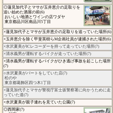
◎蓮見加代子とマサが玉井恵介の足取りを
追い始めた酒屋の前(6)
おいしい地酒とワインの店ワダヤ
東京都品川区南品川5丁目
×蓮見加代子とマサが玉井恵介の足取りを追っていた場所(6)
×玉井恵介を除く甲斐英樹らM企画社員が逮捕された場所(6)
×水沢夏美がICレコーダーを持って走っていた場所(7)
×清水義男が運転するバイクが走っていた場所(7)
×清水義男が運転するバイクがひき逃げ事故を起こした場所
(7)
○水沢夏美がパートをしていた店(7)
松のや
東京都葛飾区四つ木1丁目
×蓮見加代子とマサが警視庁富士坂警察署に向かうために走
っていた道(7)
×水沢夏美が親子連れを見ていた公園(7)
◎西岡家(7)