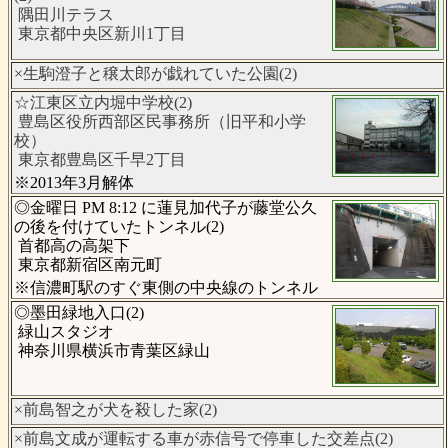
隅田川テラス
東京都中央区新川1丁目
×生駒澄子と穣太郎が戯れていた公園(2)
☆江東区立内堀中学校(2)
豊島区役所西部区民事務所（旧平和小学
校）
東京都豊島区千早2丁目
※2013年3月解体
◎金曜日 PM 8:12 に蓮見加代子が藤堂公久
の後を付けていたトンネル(2)
首都高の高架下
東京都新宿区南元町
※信濃町駅のすぐ東側の中央線のトンネル
◎墨田緑地入口(2)
緑山スタジオ
神奈川県横浜市青葉区緑山
×前島智之が犬を殺した家(2)
×前島文成が運転する車が赤信号で停車した交差点(2)