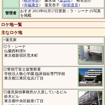
根岸季衣
藤永環
渡辺哲
椎名悠介
（
）
（
）
寺脇康文
蓮見杏子
財前直見
おすぎ 2013年02月17日更新：ラ・シーナ の写真
管理者
を掲載
ロケ地一覧
主なロケ地
×蓮見家
◎ラ・シーナ
仏蘭西料理N
東京都新宿区荒木町
◎警視庁富士坂警察署
学校法人敬心学園 臨床福祉専門学校
東京都江東区塩浜2丁目
◎蓮見探偵事務所が入居しているビル
鈴木ビル
東京都中央区銀座1丁目