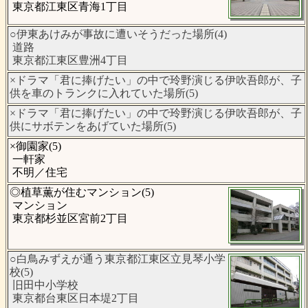
東京都江東区青海1丁目
○伊東あけみが事故に遭いそうだった場所(4)
道路
東京都江東区豊洲4丁目
×ドラマ「君に捧げたい」の中で玲野演じる伊吹吾郎が、子
供を車のトランクに入れていた場所(5)
×ドラマ「君に捧げたい」の中で玲野演じる伊吹吾郎が、子
供にサボテンをあげていた場所(5)
×御園家(5)
一軒家
不明／住宅
◎植草薫が住むマンション(5)
マンション
東京都杉並区宮前2丁目
○白鳥みずえが通う東京都江東区立見琴小学
校(5)
旧田中小学校
東京都台東区日本堤2丁目