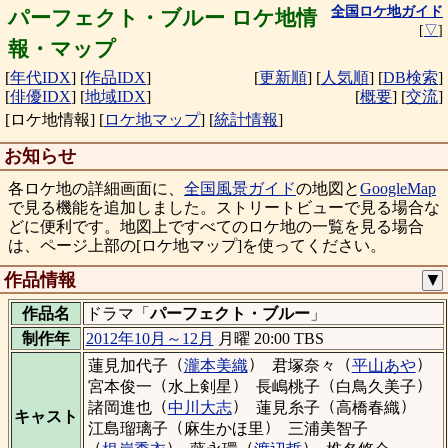
全国ロケ地ガイド
パーフェクト・ブルー ロケ地情
[
▽
]
報・マップ
[
年代IDX
]
[
作品IDX
]
[
更新順
]
[
人気順
]
[
DB検索
]
[
俳優IDX
]
[
地域IDX
]
[
概要
]
[
交流
]
[ロケ地情報]
[
ロケ地マップ
]
[
統計情報
]
お知らせ
各ロケ地の詳細画面に、
全国風景ガイド
の地図と
GoogleMap
で見る機能を追加しました。ストリートビューで見る場合な
どに便利です。地図上ですべてのロケ地の一覧を見る場合
は、ページ上部の[ロケ地マップ]を使ってください。
作品情報
▼
作品名
ドラマ「
パーフェクト・ブルー
」
制作年
2012年10月～12月
月曜 20:00 TBS
（
）
（
）
蓮見加代子
瀧本美織
君塚奈々
平山あや
（
）
（
）
宮本俊一
水上剣星
長嶋桃子
白鳥久美子
（
）
（
）
諸岡進也
中川大志
蓮見糸子
高橋春織
キャスト
（
）
江島瑠璃子
麻生かほ里
三浦美智子
（
）
（
）