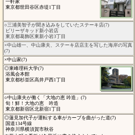
一軒家
東京都世田谷区赤堤1丁目
○三浦美智子が聞き込みをしていたステーキ店(7)
ビリーザキッド新小岩店
東京都葛飾区東新小岩3丁目
×中山雄一、中山康夫、ステーキ店店主を写した海岸の写真
(7)
×中山家(7)
◎東峰理科大学(7)
浴風会本館
東京都杉並区高井戸西1丁目
○中山康夫が働く「大地の恵 吟造」(7)
旬！鮮！大地の恵 吟造
東京都新宿区北新宿1丁目
◎蓮見加代子が運転する車がカーブを曲がった道(7)
国道134号線
神奈川県横須賀市秋谷