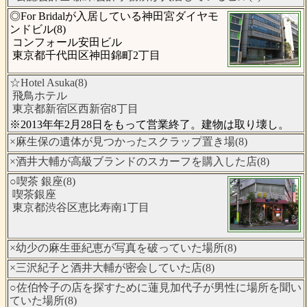
◎For Bridalが入居している神田宮ダイヤモ
ンドビル(8)
コンフォール安田ビル
東京都千代田区神田錦町2丁目
☆Hotel Asuka(8)
飛鳥ホテル
東京都新宿区西新宿8丁目
※2013年年2月28日をもって営業終了。建物は取り壊し。
×麻生保の遺体が見つかったスクラップ置き場(8)
×酒井大輔が高級ブランドのスカーフを購入した店(8)
○喫茶 銀座(8)
喫茶銀座
東京都渋谷区恵比寿南1丁目
×幼少の麻生亜紀恵が写真を破っていた場所(8)
×三沢紀子と酒井大輔が密会していた店(8)
○佐伯怜子の店を探すために蓮見加代子が男性に場所を聞い
ていた場所(8)