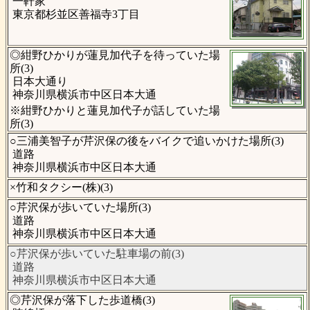
一軒家
東京都杉並区善福寺3丁目
◎紺野ひかりが蓮見加代子を待っていた場
所(3)
日本大通り
神奈川県横浜市中区日本大通
※紺野ひかりと蓮見加代子が話していた場
所(3)
○三浦美智子が芹沢保の後をバイクで追いかけた場所(3)
道路
神奈川県横浜市中区日本大通
×竹和タクシー(株)(3)
○芹沢保が歩いていた場所(3)
道路
神奈川県横浜市中区日本大通
○芹沢保が歩いていた駐車場の前(3)
道路
神奈川県横浜市中区日本大通
◎芹沢保が落下した歩道橋(3)