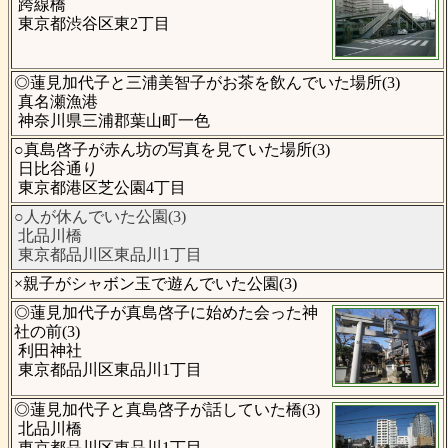
跨線橋
東京都渋谷区東2丁目
◎蓮見加代子と三浦美智子がお茶を飲んでいた場所(3)
真名瀬漁港
神奈川県三浦郡葉山町一色
○真島啓子が赤ん坊の写真を見ていた場所(3)
日比谷通り
東京都港区芝公園4丁目
○人が休んでいた公園(3)
北品川橋
東京都品川区東品川1丁目
×親子がシャボン玉で遊んでいた公園(3)
◎蓮見加代子が真島啓子に始めた会った神
社の前(3)
利田神社
東京都品川区東品川1丁目
◎蓮見加代子と真島啓子が話していた橋(3)
北品川橋
東京都品川区東品川1丁目