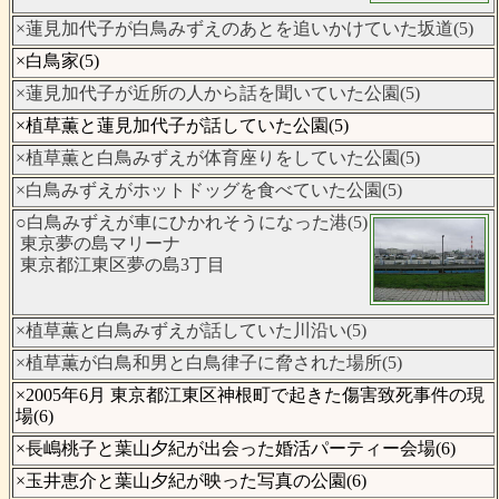
×蓮見加代子が白鳥みずえのあとを追いかけていた坂道(5)
×白鳥家(5)
×蓮見加代子が近所の人から話を聞いていた公園(5)
×植草薫と蓮見加代子が話していた公園(5)
×植草薫と白鳥みずえが体育座りをしていた公園(5)
×白鳥みずえがホットドッグを食べていた公園(5)
○白鳥みずえが車にひかれそうになった港(5)
東京夢の島マリーナ
東京都江東区夢の島3丁目
×植草薫と白鳥みずえが話していた川沿い(5)
×植草薫が白鳥和男と白鳥律子に脅された場所(5)
×2005年6月 東京都江東区神根町で起きた傷害致死事件の現
場(6)
×長嶋桃子と葉山夕紀が出会った婚活パーティー会場(6)
×玉井恵介と葉山夕紀が映った写真の公園(6)