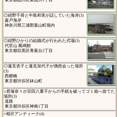
◎紺野千尋と中島和実が話していた海岸(3)
森戸海岸
神奈川県三浦郡葉山町堀内
◎紺野ひかりの結婚式が行われた式場(3)
代官山 鳳鳴館
東京都目黒区青葉台2丁目
◎蓮見杏子と蓮見加代子が偶然会った場所
(3)
西郷橋
東京都渋谷区鉢山町
○君塚奈々が宗田八重子からの手紙を破ってゴミ箱へ捨てた
場所(3)
道路
東京都渋谷区神南1丁目
×相沢アンティーク(4)