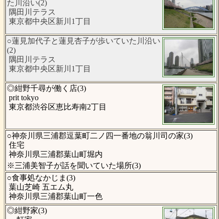
た川沿い(2)
隅田川テラス
東京都中央区新川1丁目
○蓮見加代子と蓮見杏子が歩いていた川沿い
(2)
隅田川テラス
東京都中央区新川1丁目
◎紺野千尋が働く店(3)
prit tokyo
東京都渋谷区恵比寿南2丁目
○神奈川県三浦郡逗葉町二ノ四一番地の翁川司の家(3)
住宅
神奈川県三浦郡葉山町堀内
※三浦美智子が話を聞いていた場所(3)
○食事処なかじま(3)
葉山芝崎 五エム丸
神奈川県三浦郡葉山町一色
◎紺野家(3)