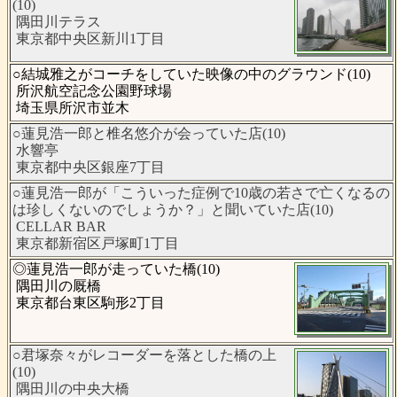
(10)
隅田川テラス
東京都中央区新川1丁目
○結城雅之がコーチをしていた映像の中のグラウンド(10)
所沢航空記念公園野球場
埼玉県所沢市並木
○蓮見浩一郎と椎名悠介が会っていた店(10)
水響亭
東京都中央区銀座7丁目
○蓮見浩一郎が「こういった症例で10歳の若さで亡くなるの
は珍しくないのでしょうか？」と聞いていた店(10)
CELLAR BAR
東京都新宿区戸塚町1丁目
◎蓮見浩一郎が走っていた橋(10)
隅田川の厩橋
東京都台東区駒形2丁目
○君塚奈々がレコーダーを落とした橋の上
(10)
隅田川の中央大橋