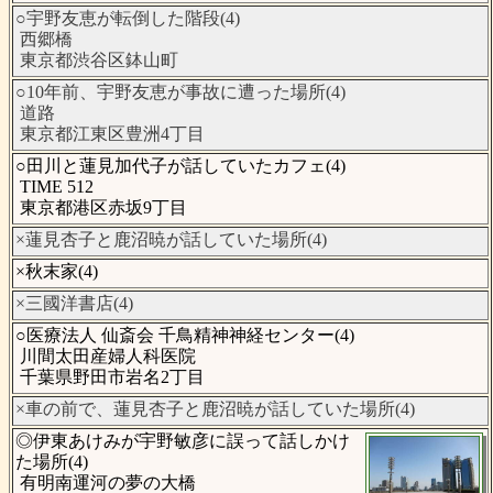
○宇野友恵が転倒した階段(4)
西郷橋
東京都渋谷区鉢山町
○10年前、宇野友恵が事故に遭った場所(4)
道路
東京都江東区豊洲4丁目
○田川と蓮見加代子が話していたカフェ(4)
TIME 512
東京都港区赤坂9丁目
×蓮見杏子と鹿沼暁が話していた場所(4)
×秋末家(4)
×三國洋書店(4)
○医療法人 仙斎会 千鳥精神神経センター(4)
川間太田産婦人科医院
千葉県野田市岩名2丁目
×車の前で、蓮見杏子と鹿沼暁が話していた場所(4)
◎伊東あけみが宇野敏彦に誤って話しかけ
た場所(4)
有明南運河の夢の大橋