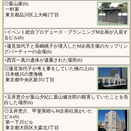
◎葉山家(6)
一軒家
東京都品川区上大崎2丁目
×イベント総合プロデュース・プランニングM企画が入居す
るビル(6)
×蓮見加代子と長嶋桃子が潜入したM企画主催のカップリン
グパーティーの会場(6)
×西宮一真の遺体が遺棄された場所(6)
◎蓮見加代子が考え事をしていた橋の上(6)
日本橋川の豊海橋
東京都中央区新川1丁目
×玉井恵介が葉山夕紀に葉山健次郎の殺害していたことを告
白した場所(6)
◎玉井恵介、甲斐英樹らM企画社員がいた
ビル(6)
第一下川ビル
東京都大田区大森北3丁目