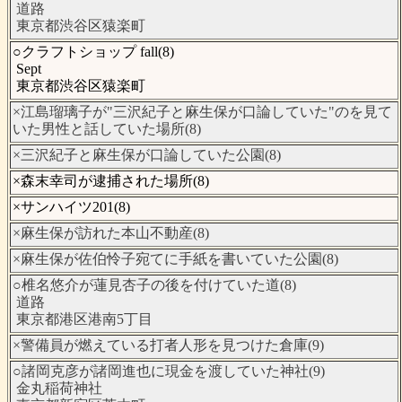
道路
東京都渋谷区猿楽町
○クラフトショップ fall(8)
Sept
東京都渋谷区猿楽町
×江島瑠璃子が"三沢紀子と麻生保が口論していた"のを見て
いた男性と話していた場所(8)
×三沢紀子と麻生保が口論していた公園(8)
×森末幸司が逮捕された場所(8)
×サンハイツ201(8)
×麻生保が訪れた本山不動産(8)
×麻生保が佐伯怜子宛てに手紙を書いていた公園(8)
○椎名悠介が蓮見杏子の後を付けていた道(8)
道路
東京都港区港南5丁目
×警備員が燃えている打者人形を見つけた倉庫(9)
○諸岡克彦が諸岡進也に現金を渡していた神社(9)
金丸稲荷神社