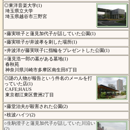
◎東洋音楽大学(1)
埼玉県立大学
埼玉県越谷市三野宮
×藤実咲子と蓮見加代子が話していた公園(1)
×藤実咲子が井波孝を刺した場所(1)
×井波洋が藤実咲子に指輪をプレゼントした公園(1)
○蓮見浩一郎の墓がある墓地(1)
春秋苑
神奈川県川崎市多摩区南生田8丁目
◎謎の人物が報告という件名のメールを打
っていた店(1)
CAFE;HAUS
東京都江東区豊洲2丁目
×藤堂治夫が殺害された公園(2)
×枝波ハイツ(2)
○生駒澄子と蓮見加代子が話していた川沿い
(2)